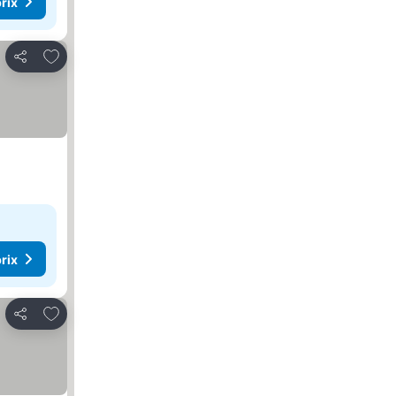
rix
Ajouter à mes favoris
Partager
rix
Ajouter à mes favoris
Partager