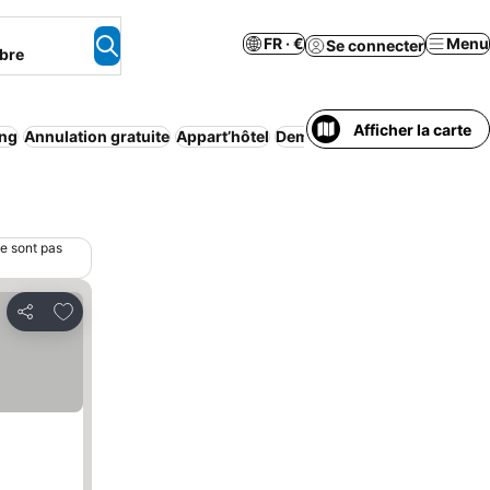
FR · €
Menu
Se connecter
bre
Afficher la carte
ing
Annulation gratuite
Appart’hôtel
Demi-pension
Climatisatio
ne sont pas
Ajouter à mes favoris
Partager