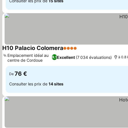
Consulter les prix de
15 sites
H10 Palacio Colomera
4 Étoiles
Consulter les prix
Emplacement idéal au
Excellent
(7 034 évaluations)
9,1
à 0.8
centre de Cordoue
Consulter les prix
76 €
De
Consulter les prix de
14 sites