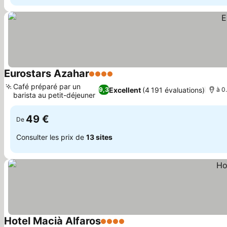
Eurostars Azahar
4 Étoiles
Consulter les prix
Café préparé par un
Excellent
(4 191 évaluations)
9,3
à 0
barista au petit-déjeuner
Consulter les prix
49 €
De
Consulter les prix de
13 sites
Hotel Macià Alfaros
4 Étoiles
Consulter les prix