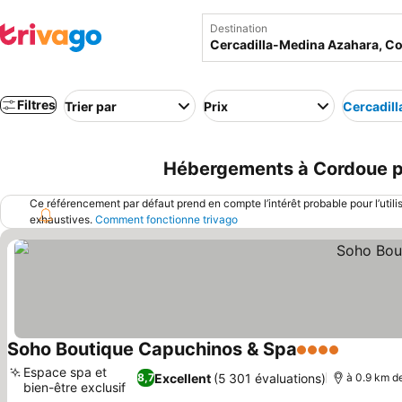
Destination
Filtres
Trier par
Prix
Cercadil
Hébergements à Cordoue pr
Ce référencement par défaut prend en compte l’intérêt probable pour l’utili
exhaustives.
Comment fonctionne trivago
Soho Boutique Capuchinos & Spa
4 Étoiles
Consulte
Espace spa et
Excellent
(5 301 évaluations)
8,7
à 0.9 km d
bien-être exclusif
Consulter les prix