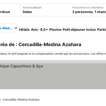
Arrivée/départ
Personnes et chambres
Dates
2 personnes, 1 cham
la-Medina Azahara
Hôtels
Avis : 8,0+
Piscine
Petit déjeuner inclus
Park
ès de : Cercadilla-Medina Azahara
sateur, le tarif proposé et la compensation versée par les annonceurs. Les offres 
r les prix
e : Cercadilla-Medina Azahara