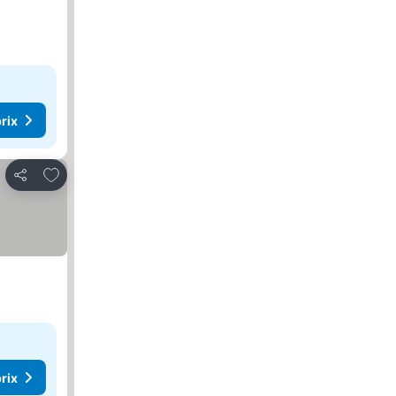
rix
Ajouter à mes favoris
Partager
rix