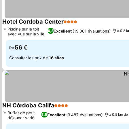
Hotel Cordoba Center
4 Étoiles
Consulter les prix
Piscine sur le toit
Excellent
(19 001 évaluations)
8,8
à 0.8 
avec vue sur la ville
Consulter les prix
56 €
De
Consulter les prix de
16 sites
NH Córdoba Califa
4 Étoiles
Consulter les prix
Buffet de petit-
Excellent
(9 487 évaluations)
8,5
à 0.5 km de
déjeuner varié
Consulter les prix