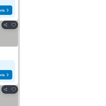
rix
Ajouter à mes favoris
Partager
rix
Ajouter à mes favoris
Partager