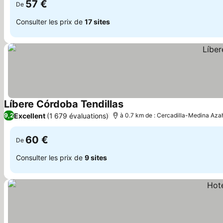
57 €
De
Consulter les prix de
17 sites
Líbere Córdoba Tendillas
Consulter les prix
Excellent
(1 679 évaluations)
9,2
à 0.7 km de : Cercadilla-Medina Aza
60 €
De
Consulter les prix de
9 sites