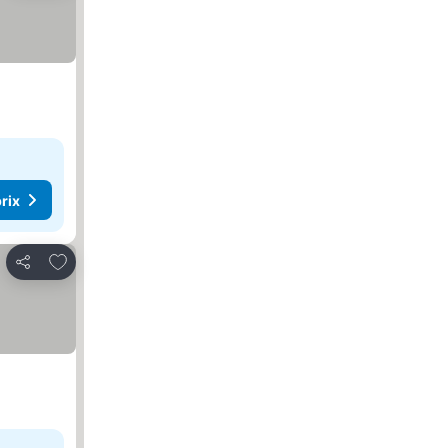
rix
Ajouter à mes favoris
Partager