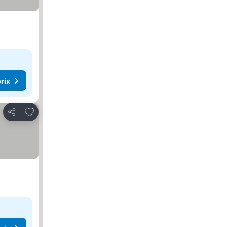
rix
Ajouter à mes favoris
Partager