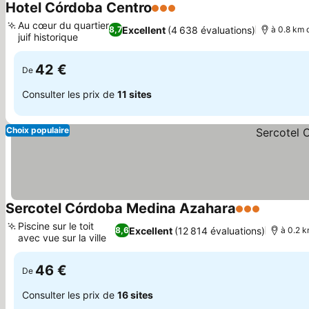
Hotel Córdoba Centro
3 Étoiles
Consulter les prix
Au cœur du quartier
Excellent
(4 638 évaluations)
8,7
à 0.8 km 
juif historique
Consulter les prix
42 €
De
Consulter les prix de
11 sites
Choix populaire
Sercotel Córdoba Medina Azahara
3 Étoiles
Consulter
Piscine sur le toit
Excellent
(12 814 évaluations)
8,6
à 0.2 k
avec vue sur la ville
Consulter les prix
46 €
De
Consulter les prix de
16 sites