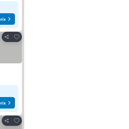
rix
Ajouter à mes favoris
Partager
rix
Ajouter à mes favoris
Partager