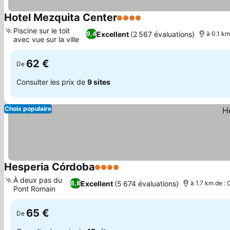
Hotel Mezquita Center
4 Étoiles
Consulter les prix
Piscine sur le toit
Excellent
(2 567 évaluations)
9,4
à 0.1 k
avec vue sur la ville
Consulter les prix
62 €
De
Consulter les prix de
9 sites
Choix populaire
Hesperia Córdoba
4 Étoiles
Consulter les prix
À deux pas du
Excellent
(5 674 évaluations)
8,8
à 1.7 km de :
Pont Romain
Consulter les prix
65 €
De