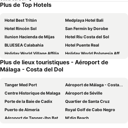
Plus de Top Hotels
Hotel Best Tritón
Medplaya Hotel Bali
Hotel Rincón Sol
San Fermín by Dorobe
Ilunion Hacienda de Mijas
Hotel Riu Costa del Sol
BLUESEA Calabahia
Hotel Puente Real
Holiday World Village Affiliated by Meliá
Holiday World Polynesia Affiliated by Meliá
Plus de lieux touristiques - Aéroport de
Hotel Best Siroco
FAY Victoria Beach
Málaga - Costa del Dol
Sandos Griego
AluaSun Costa Park
Ilunion Málaga
Live It Malaga
Tanger Med Port
Aéroport de Málaga - Costa del Dol
tent Torremolinos
Ibersol Torremolinos Beach
Centre Historique de Malaga
Aéroport de Séville
Hotel El Puerto by Pierre Vacances
Leonardo Hotel Torremolinos Costa del Sol
Porte de la Baie de Cadix
Quartier de Santa Cruz
Ilunion Fuengirola
Hotel Princesa Solar
Puerto de Almería
Royal Golf de Cabo Negro
Las Palmeras Affiliated by FERGUS
Ona Las Rampas
Aéroport de Tanger-Ibn Battouta
M'diq Beach
TRH Mijas
Globales Los Patos Park
Cathédrale de Séville
Playamar
Hotel Best Benalmadena
Hotel Agur