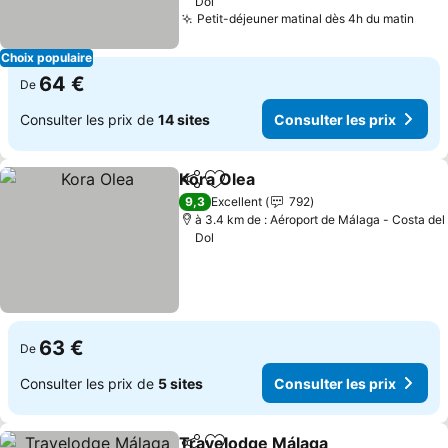
Dol
Petit-déjeuner matinal dès 4h du matin
Choix populaire
64 €
De
Consulter les prix de
14 sites
Consulter les prix
Kora Olea
Partager
Ajouter à mes favoris
9,3
Excellent
792
à 3.4 km de : Aéroport de Málaga - Costa del
Dol
63 €
De
Consulter les prix de
5 sites
Consulter les prix
Travelodge Málaga