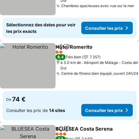
Dol
Chambres spacieuses avec vue sur la mer
Sélectionnez des dates pour voir
Consulter les prix
les prix exacts
Hotel Romerito
Partager
Ajouter à mes favoris
2 Étoiles
8,4
Très bien
7 357
à 3.0 km de : Aéroport de Málaga - Costa del
Dol
Centre de fitness bien équipé, ouvert 24h/24
74 €
De
Consulter les prix de
14 sites
Consulter les prix
BLUESEA Costa Serena
Partager
Ajouter à mes favoris
3 Étoiles
7,6
Bien
2 449