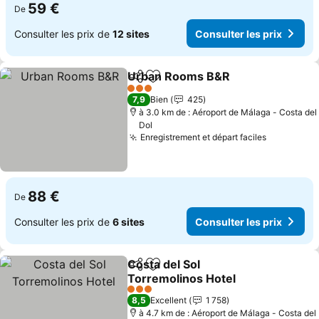
59 €
De
Consulter les prix de
12 sites
Consulter les prix
Urban Rooms B&R
Partager
Ajouter à mes favoris
3 Étoiles
7,9
Bien
425
à 3.0 km de : Aéroport de Málaga - Costa del
Dol
Enregistrement et départ faciles
88 €
De
Consulter les prix de
6 sites
Consulter les prix
Costa del Sol
Partager
Ajouter à mes favoris
Torremolinos Hotel
3 Étoiles
8,5
Excellent
1 758
à 4.7 km de : Aéroport de Málaga - Costa del