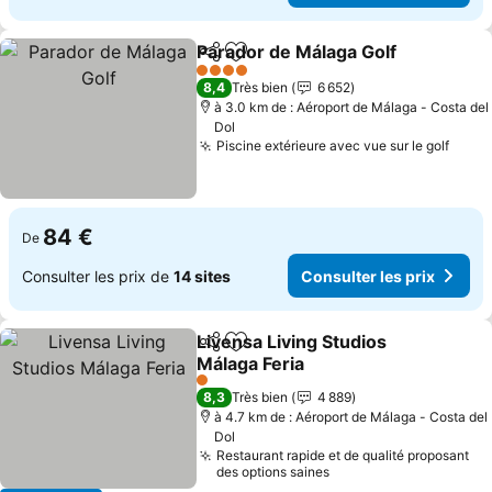
Parador de Málaga Golf
Partager
Ajouter à mes favoris
4 Étoiles
8,4
Très bien
6 652
à 3.0 km de : Aéroport de Málaga - Costa del
Dol
Piscine extérieure avec vue sur le golf
84 €
De
Consulter les prix de
14 sites
Consulter les prix
Livensa Living Studios
Partager
Ajouter à mes favoris
Málaga Feria
1 Étoiles
8,3
Très bien
4 889
à 4.7 km de : Aéroport de Málaga - Costa del
Dol
Restaurant rapide et de qualité proposant
des options saines