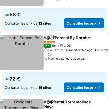
58 €
De
Consulter les prix de
12 sites
Consulter les prix
Hotel Parasol By Dorobe
Partager
Ajouter à mes favoris
4 Étoiles
7,4
Bien
3 961
à 4.5 km de : Aéroport de Málaga - Costa del
Dol
Piscine extérieure avec bar
72 €
De
Consulter les prix de
15 sites
Consulter les prix
Occidental Torremolinos
Partager
Ajouter à mes favoris
Playa