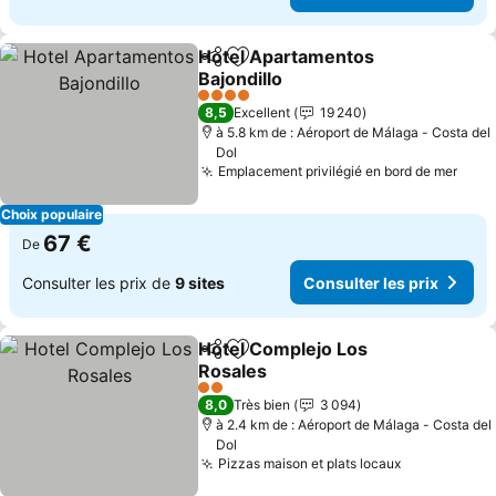
Hotel Apartamentos
Partager
Ajouter à mes favoris
Bajondillo
4 Étoiles
8,5
Excellent
19 240
à 5.8 km de : Aéroport de Málaga - Costa del
Dol
Emplacement privilégié en bord de mer
Choix populaire
67 €
De
Consulter les prix de
9 sites
Consulter les prix
Hotel Complejo Los
Partager
Ajouter à mes favoris
Rosales
2 Étoiles
8,0
Très bien
3 094
à 2.4 km de : Aéroport de Málaga - Costa del
Dol
Pizzas maison et plats locaux