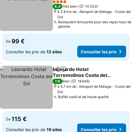
4 Étoiles
8,4
Très bien
10 002
à 3.8 km de : Aéroport de Málaga - Costa del
Dol
Restaurant Arrozante pour des repas haut de
gamme
99 €
De
Consulter les prix de
12 sites
Consulter les prix
Leonardo Hotel
Partager
Ajouter à mes favoris
Torremolinos Costa del
Sol
7,8
Bien
18 646
à 5.7 km de : Aéroport de Málaga - Costa del
Dol
Buffet varié et de haute qualité
115 €
De
Consulter les prix de
19 sites
Consulter les prix