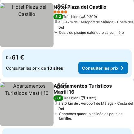
Hotel Plaza del Castillo
Partager
Ajouter à mes favoris
4 Étoiles
8,3
Très bien
9 209
à 3.9 km de : Aéroport de Málaga - Costa del
Dol
Oasis de piscine extérieure saisonnière
61 €
De
Consulter les prix de
10 sites
Consulter les prix
Apartamentos Turisticos
Partager
Ajouter à mes favoris
Mastil 16
8,0
Très bien
1 822
à 3.0 km de : Aéroport de Málaga - Costa del
Dol
Chambres quadruples idéales pour les
familles