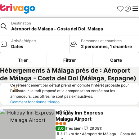
Favoris
Se con
Me
Destination
Aéroport de Málaga - Costa del Dol, Málaga
Arrivée/départ
Personnes et chambres
Dates
2 personnes, 1 chambre
Trier
Filtrer
Carte
Hébergements à Málaga près de : Aéroport
de Málaga - Costa del Dol (Málaga, Espagne)
Ce référencement par défaut prend en compte l’intérêt probable pour
l’utilisateur, le tarif proposé et la compensation versée par les
annonceurs. Les offres ne sont pas exhaustives.
Comment fonctionne trivago
Holiday Inn Express
Partager
Ajouter à mes favoris
Malaga Airport
3 Étoiles
8,0
Très bien
29 081
à 1.1 km de : Aéroport de Málaga - Costa del