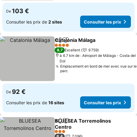
103 €
De
Consulter les prix de
2 sites
Consulter les prix
Catalonia Málaga
Partager
Ajouter à mes favoris
4 Étoiles
8,7
Excellent
9 759
à 4.7 km de : Aéroport de Málaga - Costa del
Dol
Emplacement en bord de mer avec vue sur le
parc
92 €
De
Consulter les prix de
16 sites
Consulter les prix
BLUESEA Torremolinos
Partager
Ajouter à mes favoris
Centro
3 Étoiles
6,4
7 096