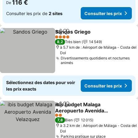
116 €
De
Consulter les prix de
2 sites
Consulter les prix
Sandos Griego
Partager
Ajouter à mes favoris
4 Étoiles
8,2
Très bien
14 549
à 5.7 km de : Aéroport de Málaga - Costa del
Dol
Divertissements quotidiens et nocturnes
animés
Sélectionnez des dates pour voir
Consulter les prix
les prix exacts
ibis budget Malaga
Partager
Ajouter à mes favoris
Aeropuerto Avenida
Velazquez
2 Étoiles
7,8
Bien
12 015
à 3.2 km de : Aéroport de Málaga - Costa del
Dol
Parking pratique sur place