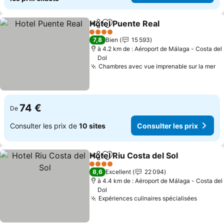
Hotel Puente Real
Partager
Ajouter à mes favoris
4 Étoiles
7,8
Bien
15 593
à 4.2 km de : Aéroport de Málaga - Costa del
Dol
Chambres avec vue imprenable sur la mer
74 €
De
Consulter les prix de
10 sites
Consulter les prix
Hotel Riu Costa del Sol
Partager
Ajouter à mes favoris
4 Étoiles
8,6
Excellent
22 094
à 4.4 km de : Aéroport de Málaga - Costa del
Dol
Expériences culinaires spécialisées