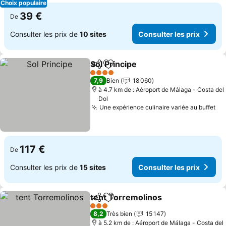
Choix populaire
39 €
De
Consulter les prix de
10 sites
Consulter les prix
Sol Principe
Partager
Ajouter à mes favoris
4 Étoiles
7,9
Bien
18 060
à 4.7 km de : Aéroport de Málaga - Costa del
Dol
Une expérience culinaire variée au buffet
117 €
De
Consulter les prix de
15 sites
Consulter les prix
tent Torremolinos
Partager
Ajouter à mes favoris
3 Étoiles
8,2
Très bien
15 147
à 5.2 km de : Aéroport de Málaga - Costa del