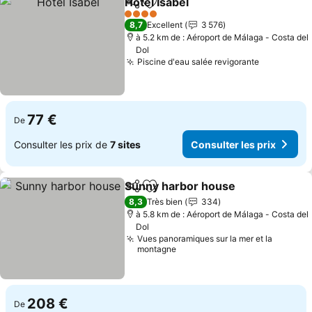
Hotel Isabel
Partager
Ajouter à mes favoris
4 Étoiles
8,7
Excellent
3 576
à 5.2 km de : Aéroport de Málaga - Costa del
Dol
Piscine d'eau salée revigorante
77 €
De
Consulter les prix de
7 sites
Consulter les prix
Sunny harbor house
Partager
Ajouter à mes favoris
8,3
Très bien
334
à 5.8 km de : Aéroport de Málaga - Costa del
Dol
Vues panoramiques sur la mer et la
montagne
208 €
De