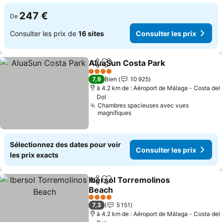
247 €
De
Consulter les prix de
16 sites
Consulter les prix
AluaSun Costa Park
Partager
Ajouter à mes favoris
4 Étoiles
7,9
Bien
10 925
à 4.2 km de : Aéroport de Málaga - Costa del
Dol
Chambres spacieuses avec vues
magnifiques
Sélectionnez des dates pour voir
Consulter les prix
les prix exacts
Ibersol Torremolinos
Partager
Ajouter à mes favoris
Beach
4 Étoiles
7,3
5 151
à 4.2 km de : Aéroport de Málaga - Costa del