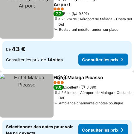
Partager
Ajouter à mes favoris
Airport
3 Étoiles
7,7
Bien
9 897
à 2.1 km de : Aéroport de Málaga - Costa del
Dol
Restaurant méditerranéen sur place
43 €
De
Consulter les prix de
14 sites
Consulter les prix
Hotel Malaga Picasso
Partager
Ajouter à mes favoris
3 Étoiles
9,0
Excellent
3 390
à 2.6 km de : Aéroport de Málaga - Costa del
Dol
Ambiance charmante d'hôtel-boutique
Sélectionnez des dates pour voir
Consulter les prix
les prix exacts