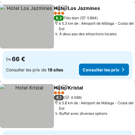
Hotel Los Jazmines
Partager
Ajouter à mes favoris
3 Étoiles
8,3
Très bien
5 894
à 5.3 km de : Aéroport de Málaga - Costa del
Dol
À deux pas des attractions locales
66 €
De
Consulter les prix de
18 sites
Consulter les prix
Hotel Kristal
Partager
Ajouter à mes favoris
3 Étoiles
6,1
4 086
à 5.8 km de : Aéroport de Málaga - Costa del
Dol
Buffet avec diverses options