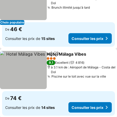
Dol
Brunch illimité jusqu'à tard
Choix populaire
46 €
De
Consulter les prix de
15 sites
Consulter les prix
Hotel Málaga Vibes
Partager
Ajouter à mes favoris
3 Étoiles
9,1
Excellent
4 816
à 3.1 km de : Aéroport de Málaga - Costa del
Dol
Piscine sur le toit avec vue sur la ville
74 €
De
Consulter les prix de
14 sites
Consulter les prix