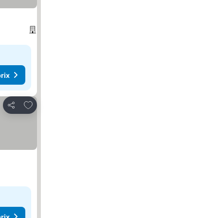
rix
Ajouter à mes favoris
Partager
rix