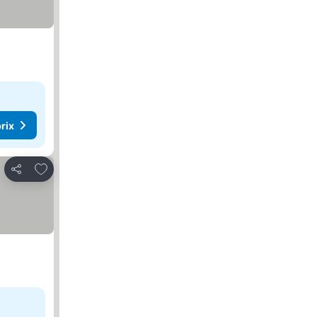
rix
Ajouter à mes favoris
Partager