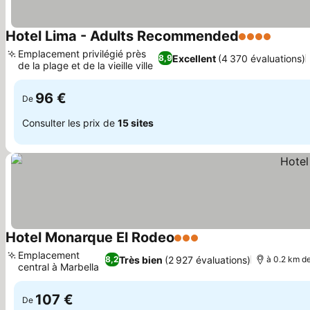
Hotel Lima - Adults Recommended
4 Étoiles
Emplacement privilégié près
Excellent
(4 370 évaluations)
8,9
de la plage et de la vieille ville
96 €
De
Consulter les prix de
15 sites
Hotel Monarque El Rodeo
3 Étoiles
Emplacement
Très bien
(2 927 évaluations)
8,2
à 0.2 km de
central à Marbella
107 €
De