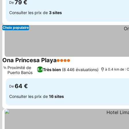
79 €
De
Consulter les prix de
3 sites
Choix populaire
Ona Princesa Playa
4 Étoiles
Proximité de
Très bien
(8 446 évaluations)
8,4
à 0.4 km de : 
Puerto Banús
64 €
De
Consulter les prix de
16 sites