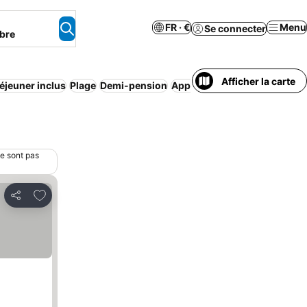
FR · €
Menu
Se connecter
bre
Afficher la carte
déjeuner inclus
Plage
Demi-pension
Appart’hôtel
Complexe touri
ne sont pas
Ajouter à mes favoris
Partager