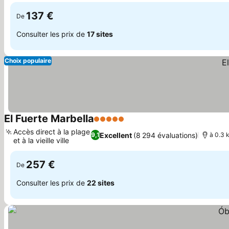
137 €
De
Consulter les prix de
17 sites
Choix populaire
El Fuerte Marbella
5 Étoiles
Accès direct à la plage
Excellent
(8 294 évaluations)
9,1
à 0.3 
et à la vieille ville
257 €
De
Consulter les prix de
22 sites