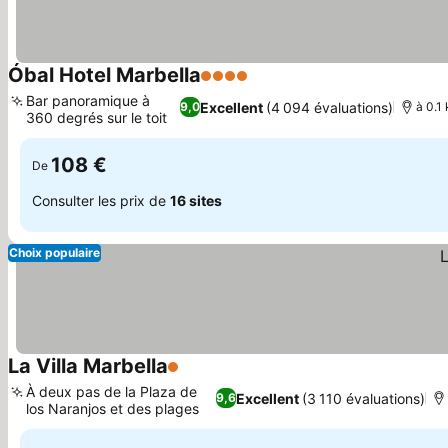
Óbal Hotel Marbella
4 Étoiles
Bar panoramique à
Excellent
(4 094 évaluations)
9,0
à 0.1
360 degrés sur le toit
108 €
De
Consulter les prix de
16 sites
Choix populaire
La Villa Marbella
1 Étoiles
À deux pas de la Plaza de
Excellent
(3 110 évaluations)
9,6
los Naranjos et des plages