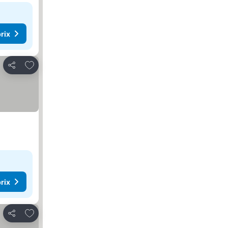
rix
Ajouter à mes favoris
Partager
rix
Ajouter à mes favoris
Partager