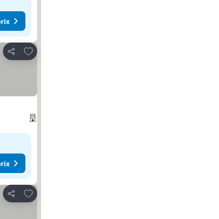
rix
Ajouter à mes favoris
Partager
rix
Ajouter à mes favoris
Partager