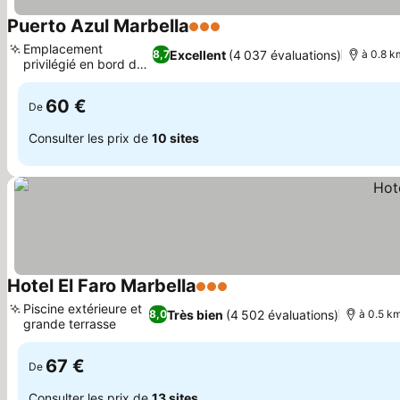
Puerto Azul Marbella
3 Étoiles
Emplacement
Excellent
(4 037 évaluations)
8,7
à 0.8 k
privilégié en bord de
mer
60 €
De
Consulter les prix de
10 sites
Hotel El Faro Marbella
3 Étoiles
Piscine extérieure et
Très bien
(4 502 évaluations)
8,0
à 0.5 km
grande terrasse
67 €
De
Consulter les prix de
13 sites