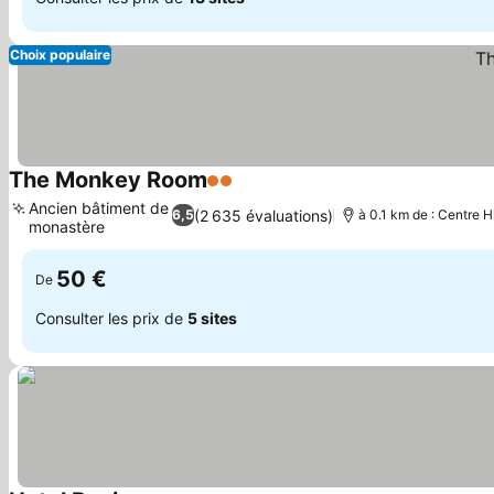
Choix populaire
The Monkey Room
2 Étoiles
Ancien bâtiment de
(2 635 évaluations)
6,5
à 0.1 km de : Centre H
monastère
50 €
De
Consulter les prix de
5 sites