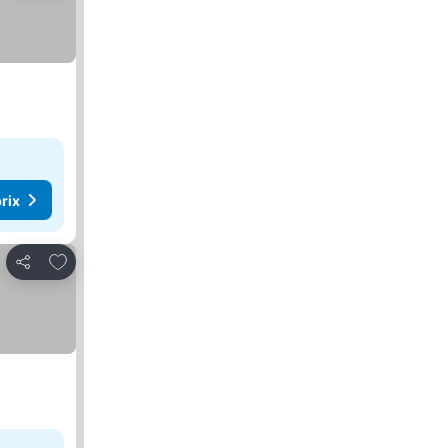
rix
Ajouter à mes favoris
Partager