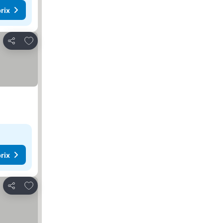
rix
Ajouter à mes favoris
Partager
rix
Ajouter à mes favoris
Partager