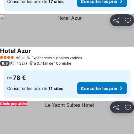
Consulter les prix de
17 sites
Consulter les prix
Partager
Aj
Hotel Azur
Hôtel
Expériences culinaires variées
4 Étoiles
6,9
1 327
à 0.7 km de : Corniche
78 €
De
Consulter les prix de
11 sites
Consulter les prix
Choix populaire
Partager
Aj