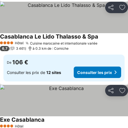
Partager
Aj
Casablanca Le Lido Thalasso & Spa
Hôtel
Cuisine marocaine et internationale variée
4 Étoiles
6,7
3 461
à 0.3 km de : Corniche
106 €
De
Consulter les prix de
12 sites
Consulter les prix
Partager
Aj
Exe Casablanca
Hôtel