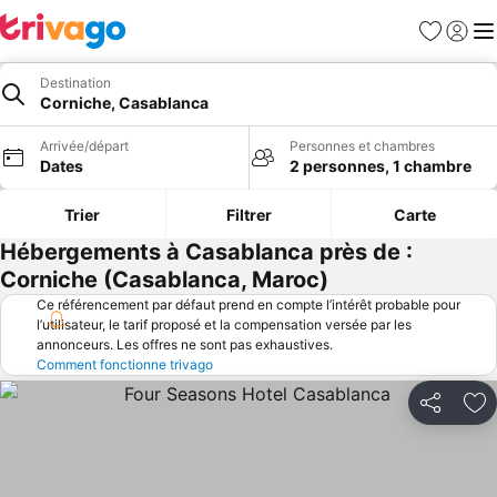
Favoris
Se con
Me
Destination
Corniche, Casablanca
Arrivée/départ
Personnes et chambres
Dates
2 personnes, 1 chambre
Trier
Filtrer
Carte
Hébergements à Casablanca près de :
Corniche (Casablanca, Maroc)
Ce référencement par défaut prend en compte l’intérêt probable pour
l’utilisateur, le tarif proposé et la compensation versée par les
annonceurs. Les offres ne sont pas exhaustives.
Comment fonctionne trivago
Partager
Aj