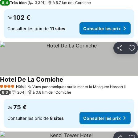
8,4
Très bien
3 391
à 5.7 km de : Corniche
102 €
De
Consulter les prix de
11 sites
Consulter les prix
Partager
Aj
Hotel De La Corniche
Hôtel
Vues panoramiques sur la mer et la Mosquée Hassan II
4 Étoiles
6,3
204
à 0.8 km de : Corniche
75 €
De
Consulter les prix de
8 sites
Consulter les prix