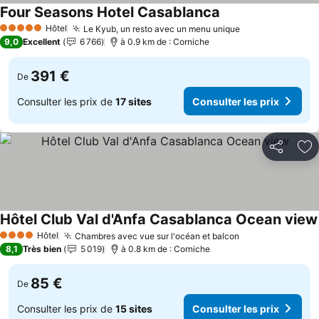
Four Seasons Hotel Casablanca
Hôtel
Le Kyub, un resto avec un menu unique
5 Étoiles
9,0
Excellent
6 766
à 0.9 km de : Corniche
391 €
De
Consulter les prix de
17 sites
Consulter les prix
Partager
Aj
Hôtel Club Val d'Anfa Casablanca Ocean view
Hôtel
Chambres avec vue sur l'océan et balcon
4 Étoiles
8,1
Très bien
5 019
à 0.8 km de : Corniche
85 €
De
Consulter les prix de
15 sites
Consulter les prix