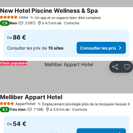
New Hotel Piscine Wellness & Spa
Hôtel
Un spa et un espace bien-être complets
5 Étoiles
7,9
Bien
2 087
à 4.5 km de : Corniche
86 €
De
Consulter les prix de
15 sites
Consulter les prix
Choix populaire
Partager
Aj
Melliber Appart Hotel
Appart’hôtel
Emplacement privilégié près de la mosquée Hassan II
4 Étoiles
8,1
Très bien
7 198
à 3.6 km de : Corniche
54 €
De