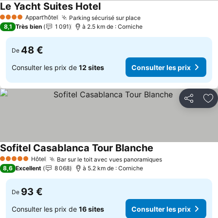
Le Yacht Suites Hotel
Appart’hôtel
Parking sécurisé sur place
4 Étoiles
8,1
Très bien
1 091
à 2.5 km de : Corniche
48 €
De
Consulter les prix de
12 sites
Consulter les prix
Partager
Aj
Sofitel Casablanca Tour Blanche
Hôtel
Bar sur le toit avec vues panoramiques
5 Étoiles
8,6
Excellent
8 068
à 5.2 km de : Corniche
93 €
De
Consulter les prix de
16 sites
Consulter les prix