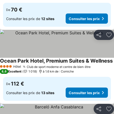
70 €
De
Consulter les prix de
12 sites
Consulter les prix
Partager
Aj
Ocean Park Hotel, Premium Suites & Wellness
Hôtel
Club de sport moderne et centre de bien-être
4 Étoiles
8,6
Excellent
1 018
à 1.6 km de : Corniche
112 €
De
Consulter les prix de
13 sites
Consulter les prix
Partager
Aj