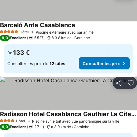
Barceló Anfa Casablanca
Hôtel
Piscine extérieure avec bar animé
5 Étoiles
9,0
Excellent
5 527
à 3.8 km de : Corniche
133 €
De
Consulter les prix de
12 sites
Consulter les prix
Partager
Aj
Radisson Hotel Casablanca Gauthier La Citadelle
Hôtel
Piscine sur le toit avec vue panoramique sur la ville
4 Étoiles
9,0
Excellent
2 711
à 3.9 km de : Corniche