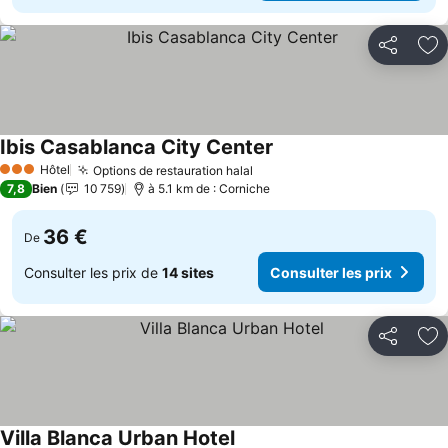
Partager
Aj
Ibis Casablanca City Center
Hôtel
Options de restauration halal
3 Étoiles
7,8
Bien
10 759
à 5.1 km de : Corniche
36 €
De
Consulter les prix de
14 sites
Consulter les prix
Partager
Aj
Villa Blanca Urban Hotel