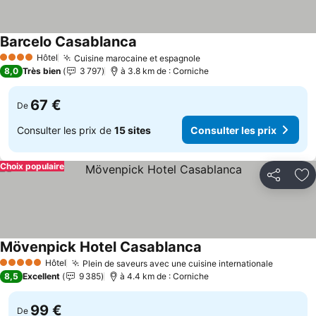
Barcelo Casablanca
Hôtel
Cuisine marocaine et espagnole
4 Étoiles
8,0
Très bien
3 797
à 3.8 km de : Corniche
67 €
De
Consulter les prix de
15 sites
Consulter les prix
Choix populaire
Partager
Aj
Mövenpick Hotel Casablanca
Hôtel
Plein de saveurs avec une cuisine internationale
5 Étoiles
8,5
Excellent
9 385
à 4.4 km de : Corniche
99 €
De