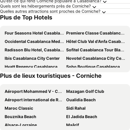
Qu'est-ce qui rend Corniche populaire à Casablanca?
Quels sont les hébergements près de Corniche?
Quelles autres attractions sont proches de Corniche?
Plus de Top Hotels
Four Seasons Hotel Casablanca
Premiere Classe Casablanca Centre Ville
Occidental Casablanca Medina
Hôtel Club Val d'Anfa Casablanca Ocean view
Radisson Blu Hotel, Casablanca City Center
Sofitel Casablanca Tour Blanche
Ibis Casablanca City Center
Novotel Casablanca City Center
Hyatt Regency Casablanca
Soho Boutique Casablanca
Plus de lieux touristiques - Corniche
Mövenpick Hotel Casablanca
Aparthotel Adagio Premium Casablanca City Center
New Hotel Piscine Wellness & Spa
Imperial Casablanca Hotel & Spa
Aéroport Mohammed V - Casablanca
Mazagan Golf Club
Radisson Hotel Casablanca Gauthier La Citadelle
Barceló Anfa Casablanca
Aéroport international de Rabat-Salé
Oualidia Beach
DownTown Hotel Maârif Casablanca By TSA
Exe Casablanca
Maroc Classic
Sidi Rahal
Barcelo Casablanca
Hilton Garden Inn Casablanca Sud
Bouznika Beach
El Jadida Beach
ODYSSEE Boutique Hotel Casablanca
Pestana Casablanca
Alsace-Lorraine
Maârif
DoubleTree by Hilton Casablanca City Centre
Courtyard by Marriott Casablanca Downtown