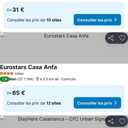
31 €
De
Consulter les prix de
10 sites
Consulter les prix
Partager
Aj
Eurostars Casa Anfa
Hôtel
4 Étoiles
7,8
Bien
1 184
à 3.5 km de : Corniche
65 €
De
Consulter les prix de
12 sites
Consulter les prix
Partager
Aj