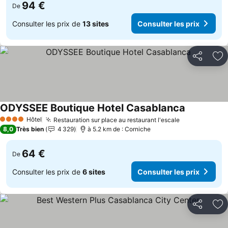
94 €
De
Consulter les prix de
13 sites
Consulter les prix
Partager
Aj
ODYSSEE Boutique Hotel Casablanca
Hôtel
Restauration sur place au restaurant l'escale
4 Étoiles
8,0
Très bien
4 329
à 5.2 km de : Corniche
64 €
De
Consulter les prix de
6 sites
Consulter les prix
Partager
Aj