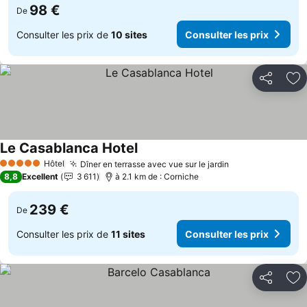
98 €
De
Consulter les prix de
10 sites
Consulter les prix
Partager
Aj
Le Casablanca Hotel
Hôtel
Dîner en terrasse avec vue sur le jardin
5 Étoiles
8,8
Excellent
3 611
à 2.1 km de : Corniche
239 €
De
Consulter les prix de
11 sites
Consulter les prix
Partager
Aj