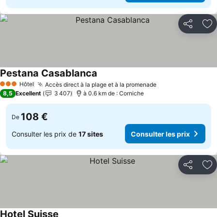
Partager
Aj
Pestana Casablanca
Hôtel
Accès direct à la plage et à la promenade
3 Étoiles
8,5
Excellent
3 407
à 0.6 km de : Corniche
108 €
De
Consulter les prix de
17 sites
Consulter les prix
Partager
Aj
Hotel Suisse