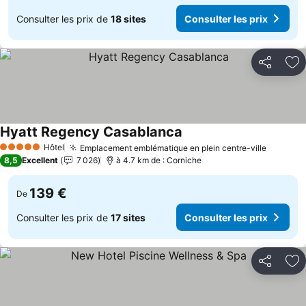
Consulter les prix de
18 sites
Consulter les prix
Partager
Aj
Hyatt Regency Casablanca
Hôtel
Emplacement emblématique en plein centre-ville
5 Étoiles
8,5
Excellent
7 026
à 4.7 km de : Corniche
139 €
De
Consulter les prix de
17 sites
Consulter les prix
Partager
Aj