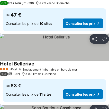
4 Étoiles
8,2
Très bien
838
à 2.9 km de : Corniche
47 €
De
Consulter les prix de
10 sites
Consulter les prix
Partager
Aj
Hotel Bellerive
Hôtel
Emplacement imbattable en bord de mer
3 Étoiles
6,8
932
à 0.8 km de : Corniche
63 €
De
Consulter les prix de
11 sites
Consulter les prix