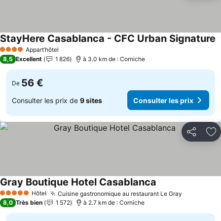
StayHere Casablanca - CFC Urban Signature
Appart’hôtel
4 Étoiles
8,5
Excellent
1 826
à 3.0 km de : Corniche
56 €
De
Consulter les prix de
9 sites
Consulter les prix
Partager
Aj
Gray Boutique Hotel Casablanca
Hôtel
Cuisine gastronomique au restaurant Le Gray
5 Étoiles
8,0
Très bien
1 572
à 2.7 km de : Corniche