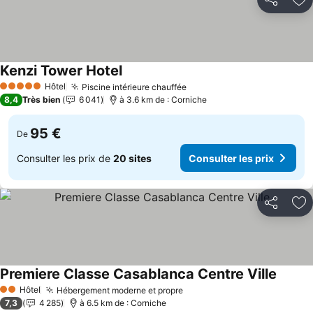
Partager
Aj
Kenzi Tower Hotel
Hôtel
Piscine intérieure chauffée
5 Étoiles
8,4
Très bien
6 041
à 3.6 km de : Corniche
95 €
De
Consulter les prix de
20 sites
Consulter les prix
Partager
Aj
Premiere Classe Casablanca Centre Ville
Hôtel
Hébergement moderne et propre
2 Étoiles
7,3
4 285
à 6.5 km de : Corniche