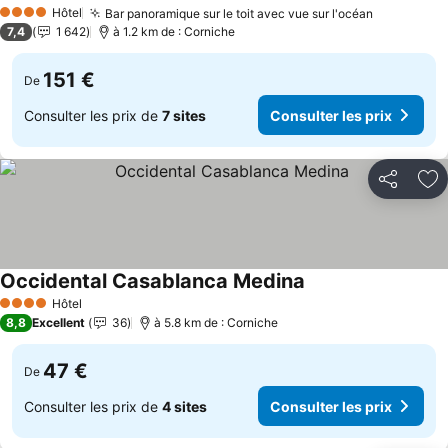
Hôtel
Bar panoramique sur le toit avec vue sur l'océan
4 Étoiles
7,4
1 642
à 1.2 km de : Corniche
151 €
De
Consulter les prix de
7 sites
Consulter les prix
Partager
Aj
Occidental Casablanca Medina
Hôtel
4 Étoiles
8,8
Excellent
36
à 5.8 km de : Corniche
47 €
De
Consulter les prix de
4 sites
Consulter les prix