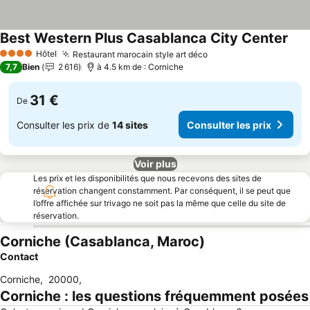
Best Western Plus Casablanca City Center
Hôtel
Restaurant marocain style art déco
4 Étoiles
7,7
Bien
2 616
à 4.5 km de : Corniche
31 €
De
Consulter les prix de
14 sites
Consulter les prix
Voir plus
Les prix et les disponibilités que nous recevons des sites de
réservation changent constamment. Par conséquent, il se peut que
l’offre affichée sur trivago ne soit pas la même que celle du site de
réservation.
Corniche (Casablanca, Maroc)
Contact
Corniche
,
20000
,
Corniche : les questions fréquemment posées