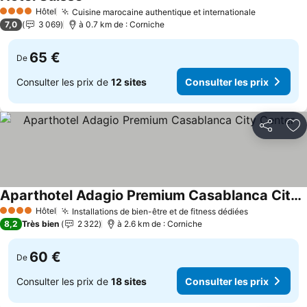
Hôtel
Cuisine marocaine authentique et internationale
4 Étoiles
7,0
3 069
à 0.7 km de : Corniche
65 €
De
Consulter les prix de
12 sites
Consulter les prix
Partager
Aj
Aparthotel Adagio Premium Casablanca City Center
Hôtel
Installations de bien-être et de fitness dédiées
4 Étoiles
8,2
Très bien
2 322
à 2.6 km de : Corniche
60 €
De
Consulter les prix de
18 sites
Consulter les prix