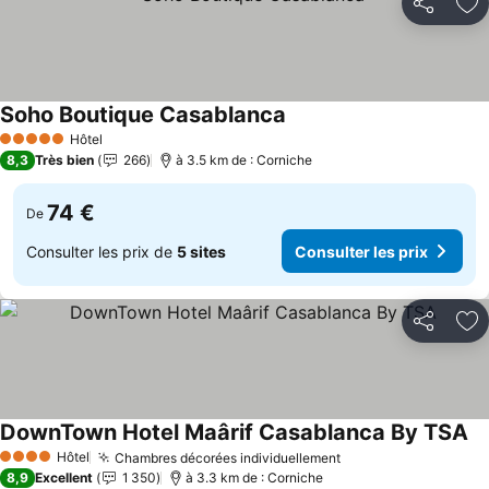
Partager
Aj
Soho Boutique Casablanca
Hôtel
5 Étoiles
8,3
Très bien
266
à 3.5 km de : Corniche
74 €
De
Consulter les prix de
5 sites
Consulter les prix
Partager
Aj
DownTown Hotel Maârif Casablanca By TSA
Hôtel
Chambres décorées individuellement
4 Étoiles
8,9
Excellent
1 350
à 3.3 km de : Corniche