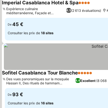
Imperial Casablanca Hotel & Spa
4 Étoiles
Consulter
Expérience culinaire
(2 613 évaluations)
6,5
méditerranéenne, Façade et
Consulter les prix
ambiance Art déco
45 €
De
Consulter les prix de
18 sites
Sofitel Casablanca Tour Blanche
5 Étoiles
Consulte
Des vues panoramiques sur la mosquée
Excellent
(8 068 
8,6
Hassan II, Des rituels de hammam
Consulter les prix
marocains traditionnels
93 €
De
Consulter les prix de
16 sites