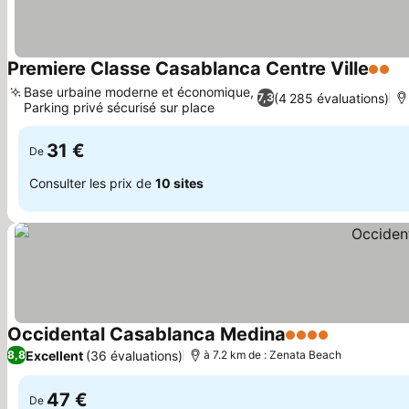
Premiere Classe Casablanca Centre Ville
2 Étoi
Co
Base urbaine moderne et économique,
(4 285 évaluations)
7,3
Parking privé sécurisé sur place
Consulter les prix
31 €
De
Consulter les prix de
10 sites
Occidental Casablanca Medina
4 Étoiles
Consulter l
Excellent
(36 évaluations)
8,8
à 7.2 km de : Zenata Beach
47 €
De