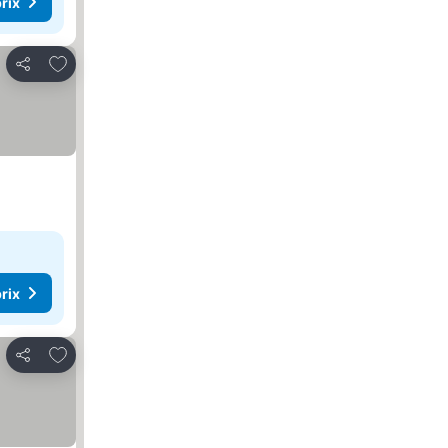
rix
Ajouter à mes favoris
Partager
rix
Ajouter à mes favoris
Partager