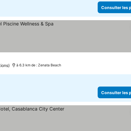
Consulter les p
ter les prix
tions)
à 6.3 km de : Zenata Beach
Consulter les p