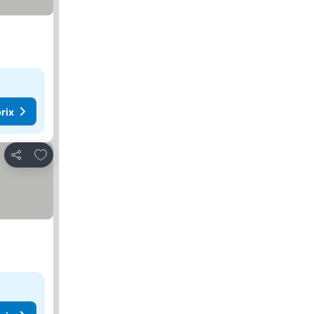
rix
Ajouter à mes favoris
Partager