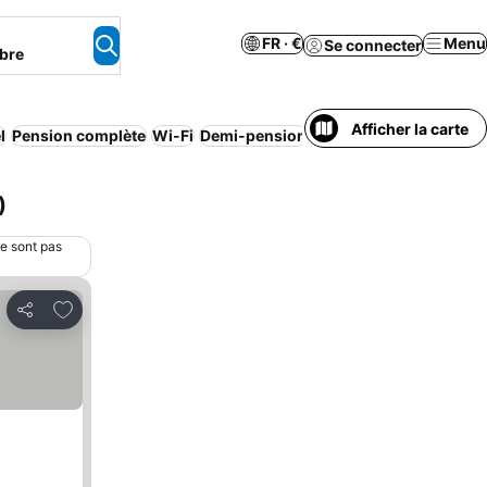
FR · €
Menu
Se connecter
bre
Afficher la carte
l
Pension complète
Wi-Fi
Demi-pension
Parking
Annulation gra
)
ne sont pas
Ajouter à mes favoris
Partager