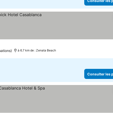
Consulter les p
s prix
uations)
à 6.7 km de : Zenata Beach
Consulter les p