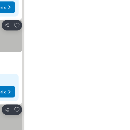
rix
Ajouter à mes favoris
Partager
rix
Ajouter à mes favoris
Partager