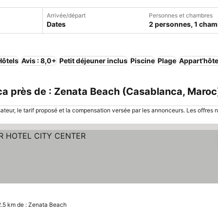
Arrivée/départ
Personnes et chambres
Dates
2 personnes, 1 cham
Hôtels
Avis : 8,0+
Petit déjeuner inclus
Piscine
Plage
Appart’hôte
 près de : Zenata Beach (Casablanca, Maroc
sateur, le tarif proposé et la compensation versée par les annonceurs. Les offres 
les prix
2.5 km de : Zenata Beach