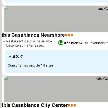
ibis Casablanca Nearshore
3 Étoiles
Consulter les prix
Restaurant de cuisine au wok,
Très bien
(4 250 évaluations
8,2
Détente sur la terrasse
Consulter les prix
extérieure
43 €
De
Consulter les prix de
14 sites
Ibis Casablanca City Center
3 Étoiles
Consulter les pri