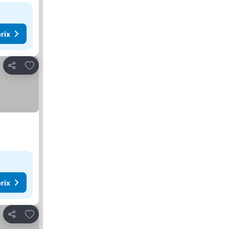
rix
Ajouter à mes favoris
Partager
rix
Ajouter à mes favoris
Partager