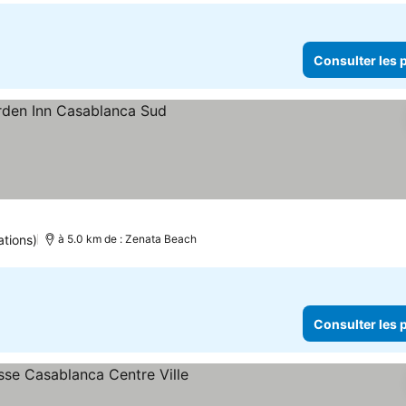
Consulter les p
er les prix
ations)
à 5.0 km de : Zenata Beach
Consulter les p