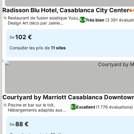
Radisson Blu Hotel, Casablanca City Center
5 
Restaurant de fusion asiatique Yuzu,
Très bien
(3 391 évaluat
8,4
Design Art déco par Jaime
Consulter les prix
Beriestain
102 €
De
Consulter les prix de
11 sites
Courtyard by Marriott Casablanca Downtow
Piscine et bar sur le toit,
Excellent
(1 776 évaluations)
8,7
Hébergements adaptés aux
Consulter les prix
familles
88 €
De