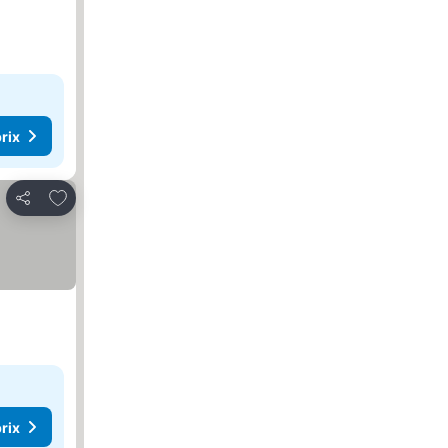
rix
Ajouter à mes favoris
Partager
rix