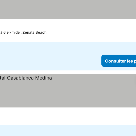
les
nsulter les prix
à 6.9 km de : Zenata Beach
Consulter les p
es prix