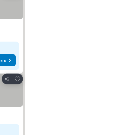
rix
Ajouter à mes favoris
Partager