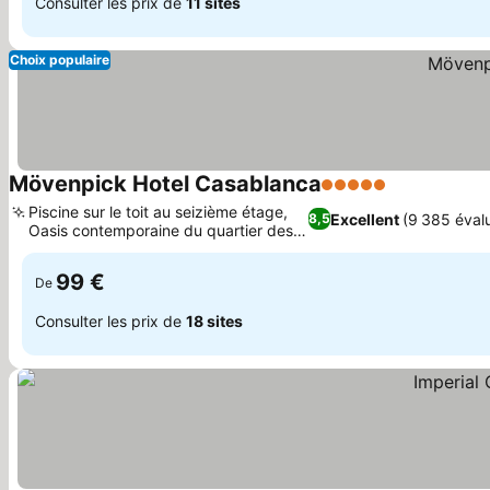
Consulter les prix de
11 sites
Choix populaire
Mövenpick Hotel Casablanca
5 Étoiles
Consulter le
Piscine sur le toit au seizième étage,
Excellent
(9 385 éval
8,5
Oasis contemporaine du quartier des
Consulter les prix
affaires
99 €
De
Consulter les prix de
18 sites