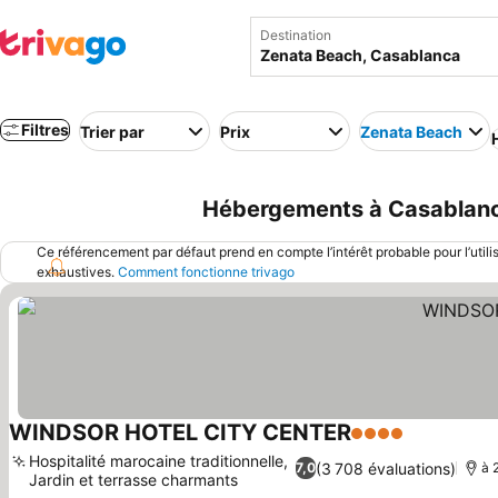
Destination
Filtres
Trier par
Prix
Zenata Beach
Hébergements à Casablanca
Ce référencement par défaut prend en compte l’intérêt probable pour l’utili
exhaustives.
Comment fonctionne trivago
WINDSOR HOTEL CITY CENTER
4 Étoiles
Consulter 
Hospitalité marocaine traditionnelle,
(3 708 évaluations)
7,0
à 
Jardin et terrasse charmants
Consulter les prix