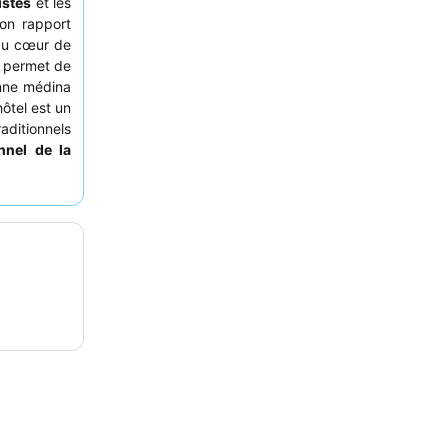
istes
et les
on rapport
u cœur de
t permet de
enne médina
hôtel est un
raditionnels
nnel de la
é. Pour un
e éloignée
fectées par