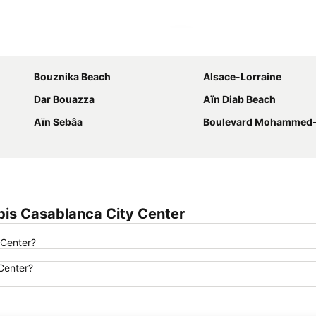
Agrandir la carte
Bouznika Beach
Alsace-Lorraine
Dar Bouazza
Aïn Diab Beach
Aïn Sebâa
Boulevard Mohammed-Ze
bis Casablanca City Center
 Center?
 Center?