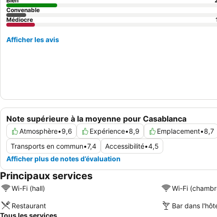
Bien
Convenable
Médiocre
Afficher les avis
Note supérieure à la moyenne pour Casablanca
Atmosphère
•
9,6
Expérience
•
8,9
Emplacement
•
8,7
Transports en commun
•
7,4
Accessibilité
•
4,5
Afficher plus de notes d’évaluation
Principaux services
Wi-Fi (hall)
Wi-Fi (chambr
Restaurant
Bar dans l'hôt
Tous les services