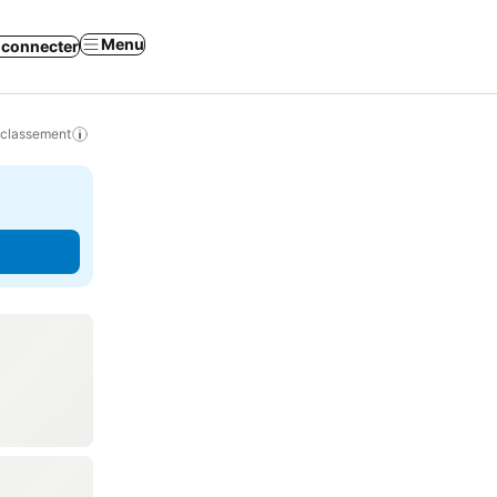
Menu
 connecter
 classement