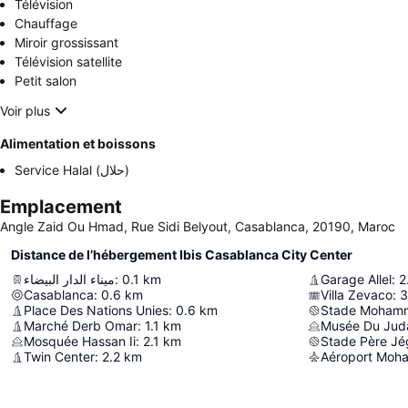
Télévision
Chauffage
Miroir grossissant
Télévision satellite
Petit salon
Voir plus
Alimentation et boissons
Service Halal (حلال)
Emplacement
Angle Zaid Ou Hmad, Rue Sidi Belyout, Casablanca, 20190, Maroc
Distance de l’hébergement Ibis Casablanca City Center
ميناء الدار البيضاء
:
0.1
km
Garage Allel
:
2
Casablanca
:
0.6
km
Villa Zevaco
:
3
Place Des Nations Unies
:
0.6
km
Stade Moham
Marché Derb Omar
:
1.1
km
Musée Du Jud
Mosquée Hassan Ii
:
2.1
km
Stade Père Jé
Twin Center
:
2.2
km
Aéroport Moh