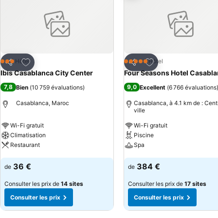
Ajouter à mes favoris
Ajouter à mes favor
Hôtel
Hôtel
3 Étoiles
5 Étoiles
Partager
Partager
Ibis Casablanca City Center
Four Seasons Hotel Casabl
7,8
9,0
Bien
(
10 759 évaluations
)
Excellent
(
6 766 évaluations
Casablanca, Maroc
Casablanca, à 4.1 km de : Cent
ville
Wi-Fi gratuit
Wi-Fi gratuit
Climatisation
Piscine
Restaurant
Spa
Consulter les prix
Consulter les prix
36 €
384 €
de
de
Consulter les prix de
14 sites
Consulter les prix de
17 sites
Consulter les prix
Consulter les prix