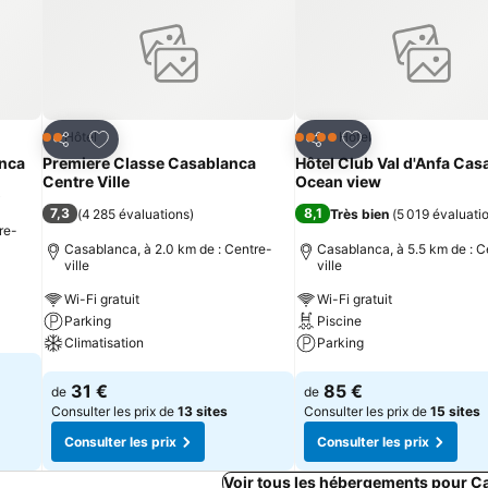
is
Ajouter à mes favoris
Ajouter à mes fav
Hôtel
Hôtel
2 Étoiles
4 Étoiles
Partager
Partager
anca
Premiere Classe Casablanca
Hôtel Club Val d'Anfa Cas
Centre Ville
Ocean view
)
7,3
8,1
(
4 285 évaluations
)
Très bien
(
5 019 évaluati
re-
Casablanca, à 2.0 km de : Centre-
Casablanca, à 5.5 km de : C
ville
ville
Wi-Fi gratuit
Wi-Fi gratuit
Parking
Piscine
Climatisation
Parking
Consulter les prix
Consulter les prix
31 €
85 €
de
de
Consulter les prix de
13 sites
Consulter les prix de
15 sites
Consulter les prix
Consulter les prix
Voir tous les hébergements pour C