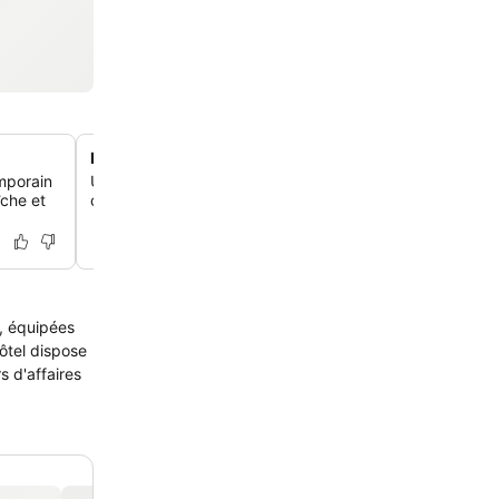
Installations de réunion dédiées
mporain
Utilise deux salles de réunion bien équipées avec du mat
îche et
conférence, idéales pour les réunions d'affaires et les 
, équipées
hôtel dispose
s d'affaires