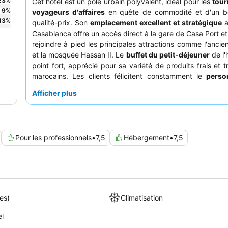
23
%
Cet hôtel est un pôle urbain polyvalent, idéal pour les
tour
9
%
voyageurs d'affaires
en quête de commodité et d'un b
13
%
qualité-prix. Son
emplacement excellent et stratégique
a
Casablanca offre un accès direct à la gare de Casa Port e
rejoindre à pied les principales attractions comme l'anci
et la mosquée Hassan II. Le
buffet du petit-déjeuner
de l'
point fort, apprécié pour sa variété de produits frais et t
marocains. Les clients félicitent constamment le
perso
réception
pour son professionnalisme et sa serviabilit
Afficher plus
séjour plus confortable, pensez à demander une chambr
du bruit de la rue, car certaines chambres peuvent être af
les sons de la ville.
Pour les professionnels
•
7,5
Hébergement
•
7,5
es)
Climatisation
el