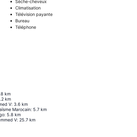
Sèche-cheveux
Climatisation
Télévision payante
Bureau
Téléphone
.8
km
.2
km
med V
:
3.6
km
aïsme Marocain
:
5.7
km
go
:
5.8
km
ammed V
:
25.7
km