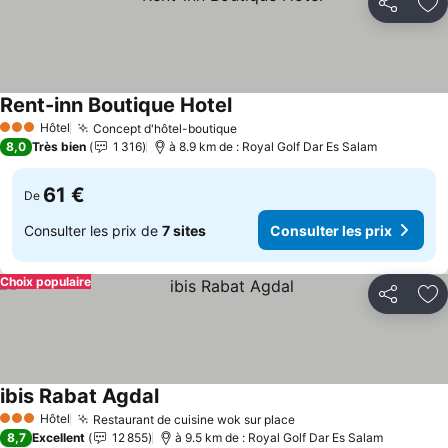
Partager
Aj
Rent-inn Boutique Hotel
Consulter les prix
Hôtel
Concept d'hôtel-boutique
Consulter les prix
3 Étoiles
8,0
Très bien
1 316
à 8.9 km de : Royal Golf Dar Es Salam
61 €
De
Consulter les prix de
7 sites
Consulter les prix
Choix populaire
Partager
Aj
ibis Rabat Agdal
Consulter les prix
Hôtel
Restaurant de cuisine wok sur place
Consulter les prix
3 Étoiles
8,7
Excellent
12 855
à 9.5 km de : Royal Golf Dar Es Salam