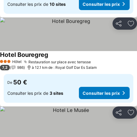
Consulter les prix de
10 sites
Consulter les prix
Partager
Aj
Hotel Bouregreg
Consulter les prix
Hôtel
Restauration sur place avec terrasse
Consulter les prix
3 Étoiles
7,2
986
à 12.1 km de : Royal Golf Dar Es Salam
50 €
De
Consulter les prix de
3 sites
Consulter les prix
Partager
Aj