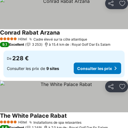
Partager
Aj
Conrad Rabat Arzana
Consulter les prix
Hôtel
Cadre élevé sur la côte atlantique
Consulter les prix
5 Étoiles
9,1
Excellent
3 253
à 15.4 km de : Royal Golf Dar Es Salam
228 €
De
Consulter les prix de
9 sites
Consulter les prix
Partager
Aj
The White Palace Rabat
Consulter les prix
Hôtel
Installations de spa relaxantes
Consulter les prix
5 Étoiles
8,6
Excellent
1 249
à 7.0 km de : Royal Golf Dar Es Salam