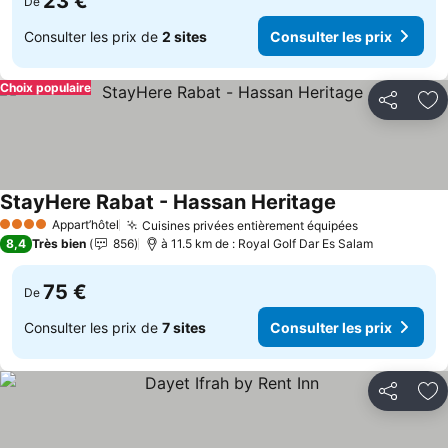
23 €
De
Consulter les prix de
2 sites
Consulter les prix
Choix populaire
Partager
Aj
StayHere Rabat - Hassan Heritage
Consulter les p
Appart’hôtel
Cuisines privées entièrement équipées
Consulter le
4 Étoiles
8,4
Très bien
856
à 11.5 km de : Royal Golf Dar Es Salam
75 €
De
Consulter les prix de
7 sites
Consulter les prix
Partager
Aj