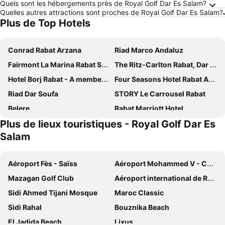
Quels sont les hébergements près de Royal Golf Dar Es Salam?
Quelles autres attractions sont proches de Royal Golf Dar Es Salam?
Plus de Top Hotels
Conrad Rabat Arzana
Riad Marco Andaluz
Fairmont La Marina Rabat Sale Hotel And Residences
The Ritz-Carlton Rabat, Dar Es Salam
Hotel Borj Rabat - A member of Barceló Group
Four Seasons Hotel Rabat At Kasr Al Bahr
Riad Dar Soufa
STORY Le Carrousel Rabat
Belere
Rabat Marriott Hotel
Plus de lieux touristiques - Royal Golf Dar Es
Sofitel Rabat Jardin des Roses
ibis Rabat Agdal
Salam
Az Hotel Rabat Centre
STORY Rabat
Rent-inn Boutique Hotel
Dawliz Rabat Art & Spa
Aéroport Fès - Saïss
Aéroport Mohammed V - Casablanca
Le Diwan Hotel Rabat - MGallery Collection
Hotel Bouregreg
Mazagan Golf Club
Aéroport international de Rabat-Salé
First Suites Hôtel
Le Pietri Urban Hotel
Sidi Ahmed Tijani Mosque
Maroc Classic
Flower Town Hotel & Spa
Riad Kalaa 2
Sidi Rahal
Bouznika Beach
Hotel Le Musée
La Tour Hassan Palace
El Jadida Beach
Lixus
Riad à la Belle Etoile
Hôtel Mercure Rabat Sheherazade