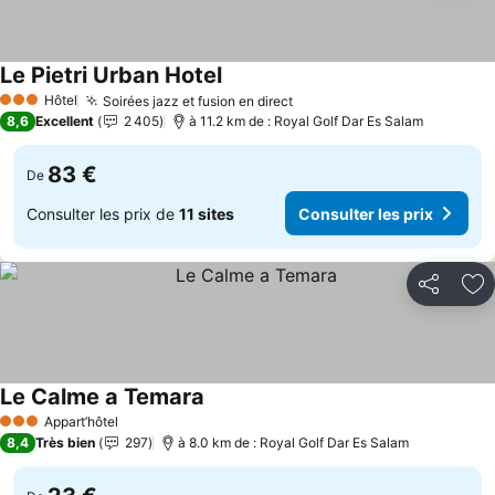
Le Pietri Urban Hotel
Consulter les prix
Hôtel
Soirées jazz et fusion en direct
Consulter les prix
3 Étoiles
8,6
Excellent
2 405
à 11.2 km de : Royal Golf Dar Es Salam
83 €
De
Consulter les prix de
11 sites
Consulter les prix
Partager
Aj
Le Calme a Temara
Consulter les prix
Appart’hôtel
3 Étoiles
8,4
Très bien
297
à 8.0 km de : Royal Golf Dar Es Salam