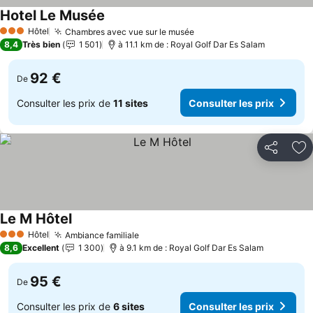
Hotel Le Musée
Consulter les prix
Hôtel
Chambres avec vue sur le musée
Consulter les prix
3 Étoiles
8,4
Très bien
1 501
à 11.1 km de : Royal Golf Dar Es Salam
92 €
De
Consulter les prix de
11 sites
Consulter les prix
Partager
Aj
Le M Hôtel
Consulter les prix
Hôtel
Ambiance familiale
Consulter les prix
3 Étoiles
8,6
Excellent
1 300
à 9.1 km de : Royal Golf Dar Es Salam
95 €
De
Consulter les prix de
6 sites
Consulter les prix