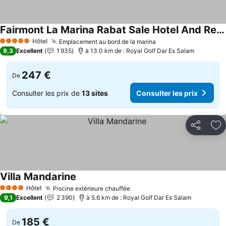
Fairmont La Marina Rabat Sale Hotel And Residences
Consulter les prix
Hôtel
Emplacement au bord de la marina
Consulter les prix
5 Étoiles
9,3
Excellent
1 935
à 13.0 km de : Royal Golf Dar Es Salam
247 €
De
Consulter les prix de
13 sites
Consulter les prix
Partager
Aj
Villa Mandarine
Consulter les prix
Hôtel
Piscine extérieure chauffée
Consulter les prix
4 Étoiles
9,1
Excellent
2 390
à 5.6 km de : Royal Golf Dar Es Salam
185 €
De