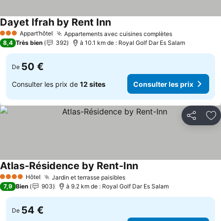
Dayet Ifrah by Rent Inn
Consulter les prix
Appart’hôtel
Appartements avec cuisines complètes
Consulter les
3 Étoiles
8,4
Très bien
392
à 10.1 km de : Royal Golf Dar Es Salam
50 €
De
Consulter les prix de
12 sites
Consulter les prix
Partager
Aj
Atlas-Résidence by Rent-Inn
Consulter les prix
Hôtel
Jardin et terrasse paisibles
Consulter les prix
4 Étoiles
7,9
Bien
903
à 9.2 km de : Royal Golf Dar Es Salam
54 €
De