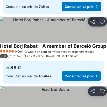
Consulter les prix de
7 sites
Consulter les prix
Partager
Aj
Hotel Borj Rabat - A member of Barceló Group
Hôtel
Cadre en bord de rivière avec vues panoramiques
Consult
5 Étoiles
6,6
7 657
à 12.3 km de : Royal Golf Dar Es Salam
88 €
De
Consulter les prix de
16 sites
Consulter les prix
Partager
Aj