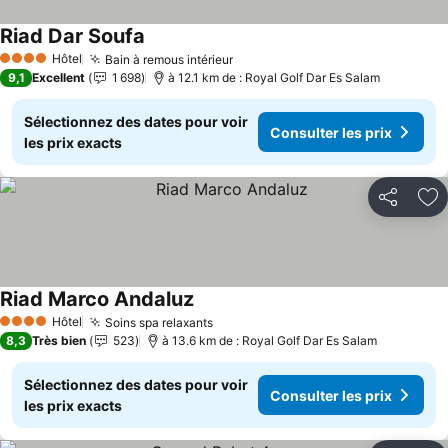
Riad Dar Soufa
Consulter les prix
Hôtel
Bain à remous intérieur
Consulter les prix
4 Étoiles
9,1
Excellent
1 698
à 12.1 km de : Royal Golf Dar Es Salam
Sélectionnez des dates pour voir
Consulter les prix
les prix exacts
Partager
Aj
Riad Marco Andaluz
Consulter les prix
Hôtel
Soins spa relaxants
Consulter les prix
4 Étoiles
8,3
Très bien
523
à 13.6 km de : Royal Golf Dar Es Salam
Sélectionnez des dates pour voir
Consulter les prix
les prix exacts