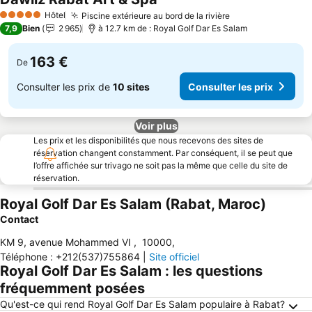
Consulter les prix
Hôtel
Piscine extérieure au bord de la rivière
Consulter les pr
5 Étoiles
7,9
Bien
2 965
à 12.7 km de : Royal Golf Dar Es Salam
163 €
De
Consulter les prix de
10 sites
Consulter les prix
Voir plus
Les prix et les disponibilités que nous recevons des sites de
réservation changent constamment. Par conséquent, il se peut que
l’offre affichée sur trivago ne soit pas la même que celle du site de
réservation.
Royal Golf Dar Es Salam (Rabat, Maroc)
Contact
KM 9, avenue Mohammed VI
,
10000
,
Téléphone
:
+212(537)755864
|
Site officiel
Royal Golf Dar Es Salam : les questions
fréquemment posées
Qu'est-ce qui rend Royal Golf Dar Es Salam populaire à Rabat?