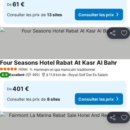
61 €
De
Consulter les prix de
13 sites
Consulter les prix
Partager
Aj
Four Seasons Hotel Rabat At Kasr Al Bahr
Consul
Hôtel
Hammam et spa marocain traditionnel
Consulter les pr
5 Étoiles
8,9
Excellent
991
à 11.9 km de : Royal Golf Dar Es Salam
401 €
De
Consulter les prix de
8 sites
Consulter les prix
Partager
Aj