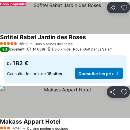
Choix populaire
Partager
Aj
Sofitel Rabat Jardin des Roses
Consulter les prix
Hôtel
Trois piscines distinctes
Consulter les prix
5 Étoiles
9,1
Excellent
14 008
à 8.3 km de : Royal Golf Dar Es Salam
182 €
De
Consulter les prix de
15 sites
Consulter les prix
Partager
Aj
Makass Appart Hotel
Consulter les prix
Hôtel
Cuisine moderne équipée
Consulter les prix