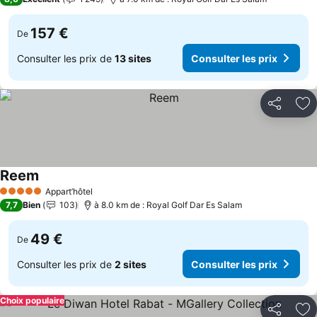
157 €
De
Consulter les prix de
13 sites
Consulter les prix
Partager
Aj
Reem
Consulter les prix
Appart’hôtel
5 Étoiles
7,7
Bien
103
à 8.0 km de : Royal Golf Dar Es Salam
49 €
De
Consulter les prix de
2 sites
Consulter les prix
Choix populaire
Partager
Aj