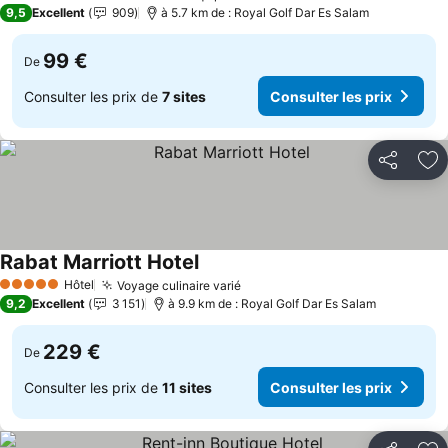
3 Étoiles
9,5
Excellent
909
à 5.7 km de : Royal Golf Dar Es Salam
99 €
De
Consulter les prix de
7 sites
Consulter les prix
Partager
Aj
Rabat Marriott Hotel
Consulter les prix
Hôtel
Voyage culinaire varié
Consulter les prix
5 Étoiles
9,2
Excellent
3 151
à 9.9 km de : Royal Golf Dar Es Salam
229 €
De
Consulter les prix de
11 sites
Consulter les prix