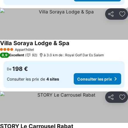
Partager
Aj
Villa Soraya Lodge & Spa
Consulter les prix
Appart’hôtel
4 Étoiles
8,9
Excellent
92
à 3.0 km de : Royal Golf Dar Es Salam
198 €
De
Consulter les prix de
4 sites
Consulter les prix
Partager
Aj
STORY Le Carrousel Rabat