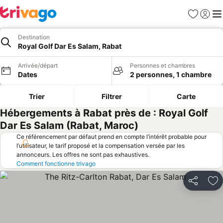
Favoris
Se con
Me
Destination
Royal Golf Dar Es Salam, Rabat
Arrivée/départ
Personnes et chambres
Dates
2 personnes, 1 chambre
Trier
Filtrer
Carte
Hébergements à Rabat près de : Royal Golf
Dar Es Salam (Rabat, Maroc)
Ce référencement par défaut prend en compte l’intérêt probable pour
l’utilisateur, le tarif proposé et la compensation versée par les
annonceurs. Les offres ne sont pas exhaustives.
Comment fonctionne trivago
Partager
Aj