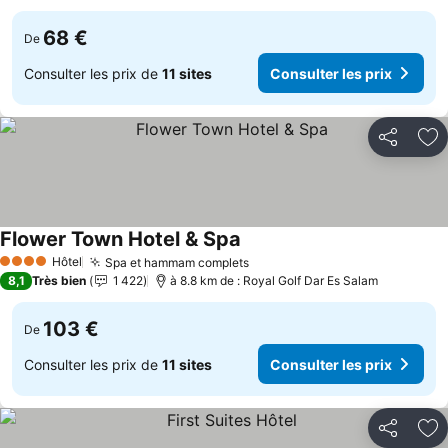
68 €
De
Consulter les prix de
11 sites
Consulter les prix
Partager
Aj
Flower Town Hotel & Spa
Consulter les prix
Hôtel
Spa et hammam complets
Consulter les prix
4 Étoiles
8,1
Très bien
1 422
à 8.8 km de : Royal Golf Dar Es Salam
103 €
De
Consulter les prix de
11 sites
Consulter les prix
Partager
Aj