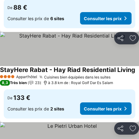
88 €
De
Consulter les prix de
6 sites
Consulter les prix
Partager
Aj
StayHere Rabat - Hay Riad Residential Living
C
Appart’hôtel
Cuisines bien équipées dans les suites
Consulter le
4 Étoiles
8,3
Très bien
23
à 3.8 km de : Royal Golf Dar Es Salam
133 €
De
Consulter les prix de
2 sites
Consulter les prix
Partager
Aj