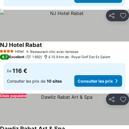
Partager
Aj
NJ Hotel Rabat
Consulter les prix
Hôtel
Restaurant chic avec terrasse
Consulter les prix
4 Étoiles
8,7
Excellent
1 692
à 10.9 km de : Royal Golf Dar Es Salam
116 €
De
Consulter les prix de
10 sites
Consulter les prix
Choix populaire
Partager
Aj
Dawliz Rabat Art & Spa