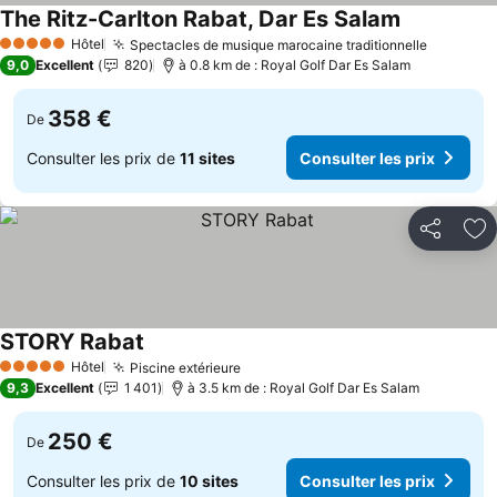
The Ritz-Carlton Rabat, Dar Es Salam
Consulter l
Hôtel
Spectacles de musique marocaine traditionnelle
Consulte
5 Étoiles
9,0
Excellent
820
à 0.8 km de : Royal Golf Dar Es Salam
358 €
De
Consulter les prix de
11 sites
Consulter les prix
Partager
Aj
STORY Rabat
Consulter les prix
Hôtel
Piscine extérieure
Consulter les prix
5 Étoiles
9,3
Excellent
1 401
à 3.5 km de : Royal Golf Dar Es Salam
250 €
De
Consulter les prix de
10 sites
Consulter les prix