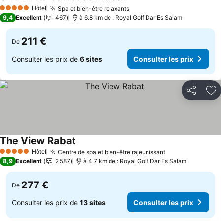
Consulter les prix
Hôtel
Spa et bien-être relaxants
Consulter les prix
5 Étoiles
9,4
Excellent
467
à 6.8 km de : Royal Golf Dar Es Salam
211 €
De
Consulter les prix de
6 sites
Consulter les prix
Partager
Aj
The View Rabat
Consulter les prix
Hôtel
Centre de spa et bien-être rajeunissant
Consulter les p
5 Étoiles
8,9
Excellent
2 587
à 4.7 km de : Royal Golf Dar Es Salam
277 €
De
Consulter les prix de
13 sites
Consulter les prix