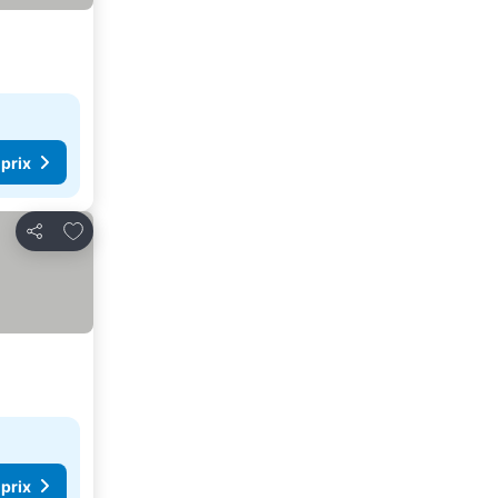
 prix
Ajouter à mes favoris
Partager
 prix