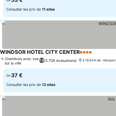
53 €
De
Consulter les prix de
11 sites
WINDSOR HOTEL CITY CENTER
4 Étoiles
Chambres avec vue
(3 708 évaluations)
7,0
à 18.9 km de : Aéropo
sur la ville
37 €
De
Consulter les prix de
12 sites