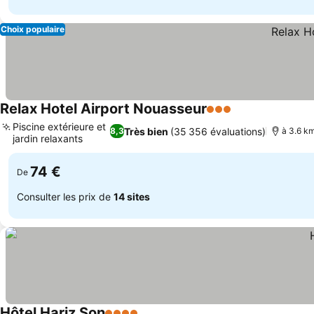
Choix populaire
Relax Hotel Airport Nouasseur
3 Étoiles
Piscine extérieure et
Très bien
(35 356 évaluations)
8,3
à 3.6 k
jardin relaxants
74 €
De
Consulter les prix de
14 sites
Hôtel Hariz Son