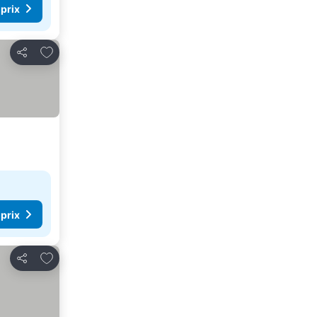
 prix
Ajouter à mes favoris
Partager
 prix
Ajouter à mes favoris
Partager