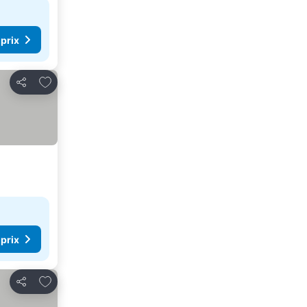
 prix
Ajouter à mes favoris
Partager
 prix
Ajouter à mes favoris
Partager