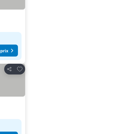
 prix
Ajouter à mes favoris
Partager