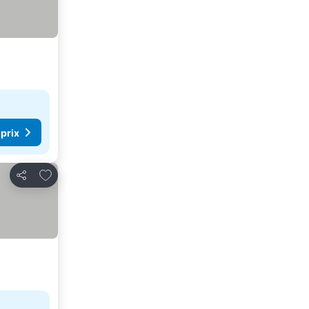
 prix
Ajouter à mes favoris
Partager