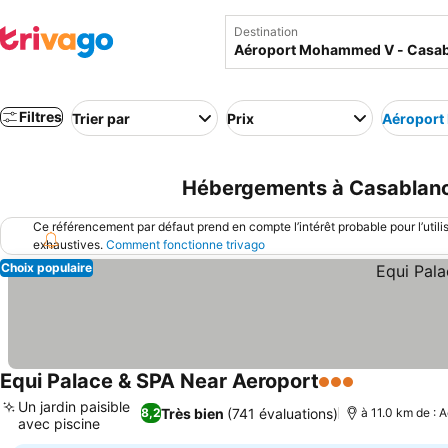
Destination
Filtres
Trier par
Prix
Aéroport
Hébergements à Casablanc
Ce référencement par défaut prend en compte l’intérêt probable pour l’utili
exhaustives.
Comment fonctionne trivago
Choix populaire
Equi Palace & SPA Near Aeroport
3 Étoiles
Un jardin paisible
Très bien
(741 évaluations)
8,2
à 11.0 km de :
avec piscine