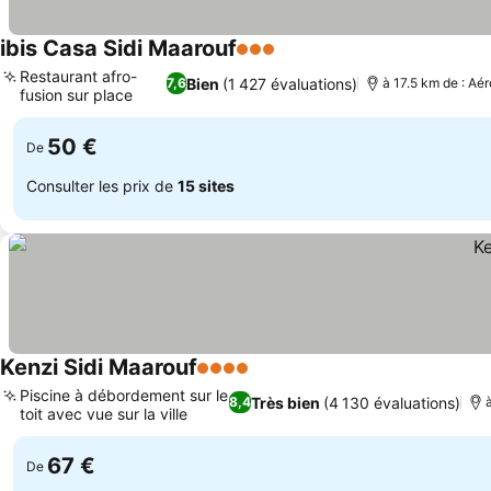
ibis Casa Sidi Maarouf
3 Étoiles
Restaurant afro-
Bien
(1 427 évaluations)
7,6
à 17.5 km de : A
fusion sur place
50 €
De
Consulter les prix de
15 sites
Kenzi Sidi Maarouf
4 Étoiles
Piscine à débordement sur le
Très bien
(4 130 évaluations)
8,4
toit avec vue sur la ville
67 €
De