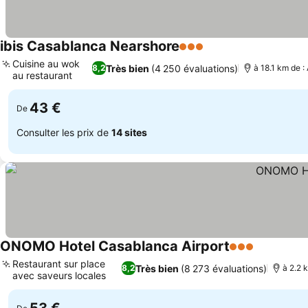
ibis Casablanca Nearshore
3 Étoiles
Cuisine au wok
Très bien
(4 250 évaluations)
8,2
à 18.1 km de 
au restaurant
43 €
De
Consulter les prix de
14 sites
ONOMO Hotel Casablanca Airport
3 Étoiles
Restaurant sur place
Très bien
(8 273 évaluations)
8,2
à 2.2 
avec saveurs locales