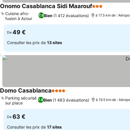
Onomo Casablanca Sidi Maarouf
3 Étoiles
Cuisine afro-
Bien
(1 412 évaluations)
7,8
à 17.5 km de : Aéro
fusion à Azour
49 €
De
Consulter les prix de
13 sites
Domo Casablanca
4 Étoiles
Parking sécurisé
Bien
(1 483 évaluations)
7,6
à 19.5 km de : Aéro
sur place
63 €
De
Consulter les prix de
17 sites