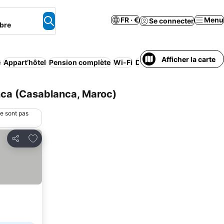
FR · €
Menu
Se connecter
bre
Afficher la carte
e
Appart’hôtel
Pension complète
Wi-Fi
Demi-pension
Parking
A
ca (Casablanca, Maroc)
ne sont pas
Ajouter à mes favoris
Partager