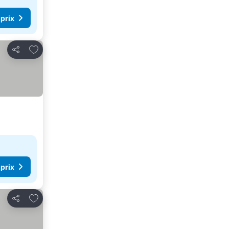
 prix
Ajouter à mes favoris
Partager
 prix
Ajouter à mes favoris
Partager