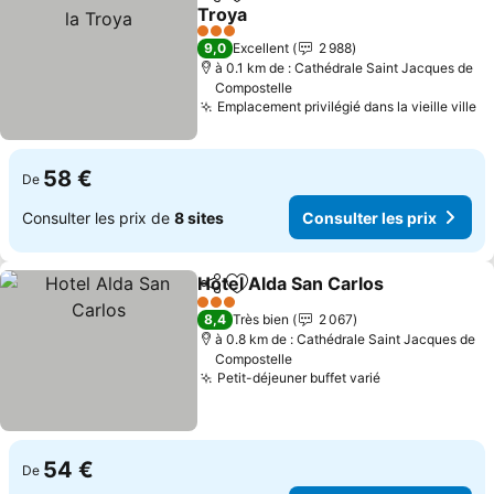
Partager
Ajouter à mes favoris
Troya
3 Étoiles
9,0
Excellent
2 988
à 0.1 km de : Cathédrale Saint Jacques de
Compostelle
Emplacement privilégié dans la vieille ville
58 €
De
Consulter les prix de
8 sites
Consulter les prix
Hotel Alda San Carlos
Partager
Ajouter à mes favoris
3 Étoiles
8,4
Très bien
2 067
à 0.8 km de : Cathédrale Saint Jacques de
Compostelle
Petit-déjeuner buffet varié
54 €
De