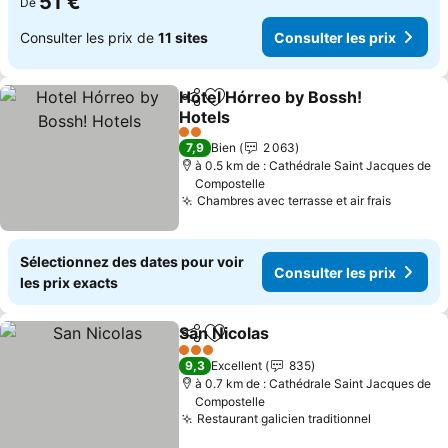
51 €
De
Consulter les prix de
11 sites
Consulter les prix
Hotel Hórreo by Bossh!
Partager
Ajouter à mes favoris
Hotels
2 Étoiles
7,9
Bien
2 063
à 0.5 km de : Cathédrale Saint Jacques de
Compostelle
Chambres avec terrasse et air frais
Sélectionnez des dates pour voir
Consulter les prix
les prix exacts
San Nicolas
Partager
Ajouter à mes favoris
3 Étoiles
9,3
Excellent
835
à 0.7 km de : Cathédrale Saint Jacques de
Compostelle
Restaurant galicien traditionnel