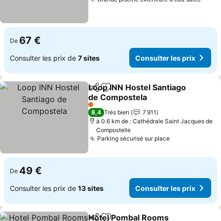
67 €
De
Consulter les prix de
7 sites
Consulter les prix
Loop INN Hostel Santiago
Partager
Ajouter à mes favoris
de Compostela
1 Étoiles
8,4
Très bien
7 911
à 0.6 km de : Cathédrale Saint Jacques de
Compostelle
Parking sécurisé sur place
49 €
De
Consulter les prix de
13 sites
Consulter les prix
Hotel Pombal Rooms