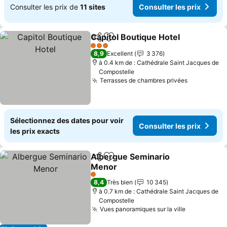
Consulter les prix de
11 sites
Consulter les prix
Capitol Boutique Hotel
Partager
Ajouter à mes favoris
3 Étoiles
8,9
Excellent
3 376
à 0.4 km de : Cathédrale Saint Jacques de
Compostelle
Terrasses de chambres privées
Sélectionnez des dates pour voir
Consulter les prix
les prix exacts
Albergue Seminario
Partager
Ajouter à mes favoris
Menor
1 Étoiles
8,4
Très bien
10 345
à 0.7 km de : Cathédrale Saint Jacques de
Compostelle
Vues panoramiques sur la ville