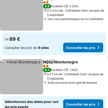
Partager
Ajouter à mes favoris
2 Étoiles
8,6
Excellent
2 204
à 0.4 km de : Cathédrale Saint Jacques de
Compostelle
Des vues panoramiques sur la Cathédrale
89 €
De
Consulter les prix de
9 sites
Consulter les prix
Hotel Montenegro
Partager
Ajouter à mes favoris
2 Étoiles
8,5
Excellent
2 622
à 0.1 km de : Cathédrale Saint Jacques de
Compostelle
Suite exclusive avec grande terrasse
Sélectionnez des dates pour voir
Consulter les prix
les prix exacts