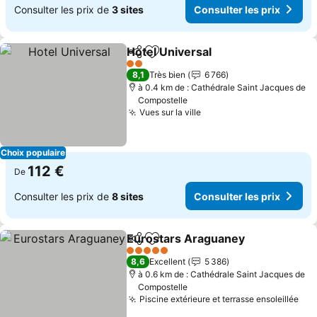
Consulter les prix de
3 sites
Consulter les prix
Hotel Universal
Partager
Ajouter à mes favoris
2 Étoiles
8,1
Très bien
6 766
à 0.4 km de : Cathédrale Saint Jacques de
Compostelle
Vues sur la ville
Choix populaire
112 €
De
Consulter les prix de
8 sites
Consulter les prix
Eurostars Araguaney
Partager
Ajouter à mes favoris
5 Étoiles
8,6
Excellent
5 386
à 0.6 km de : Cathédrale Saint Jacques de
Compostelle
Piscine extérieure et terrasse ensoleillée