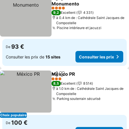
Partager
Ajouter à mes favoris
Monumento
4 Étoiles
9,2
Excellent
4 331
à 0.4 km de : Cathédrale Saint Jacques de
Compostelle
Piscine intérieure et jacuzzi
93 €
De
Consulter les prix de
15 sites
Consulter les prix
México PR
Partager
Ajouter à mes favoris
3 Étoiles
8,5
Excellent
8 514
à 1.0 km de : Cathédrale Saint Jacques de
Compostelle
Parking souterrain sécurisé
Choix populaire
100 €
De