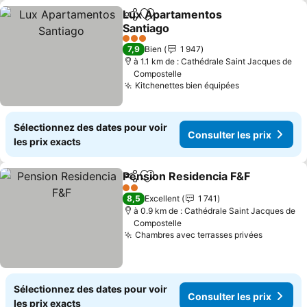
Lux Apartamentos
Partager
Ajouter à mes favoris
Santiago
3 Étoiles
7,9
Bien
1 947
à 1.1 km de : Cathédrale Saint Jacques de
Compostelle
Kitchenettes bien équipées
Sélectionnez des dates pour voir
Consulter les prix
les prix exacts
Pension Residencia F&F
Partager
Ajouter à mes favoris
2 Étoiles
8,5
Excellent
1 741
à 0.9 km de : Cathédrale Saint Jacques de
Compostelle
Chambres avec terrasses privées
Sélectionnez des dates pour voir
Consulter les prix
les prix exacts