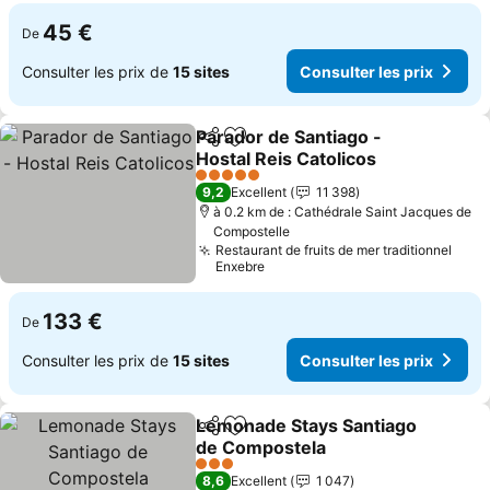
45 €
De
Consulter les prix de
15 sites
Consulter les prix
Parador de Santiago -
Partager
Ajouter à mes favoris
Hostal Reis Catolicos
5 Étoiles
9,2
Excellent
11 398
à 0.2 km de : Cathédrale Saint Jacques de
Compostelle
Restaurant de fruits de mer traditionnel
Enxebre
133 €
De
Consulter les prix de
15 sites
Consulter les prix
Lemonade Stays Santiago
Partager
Ajouter à mes favoris
de Compostela
3 Étoiles
8,6
Excellent
1 047