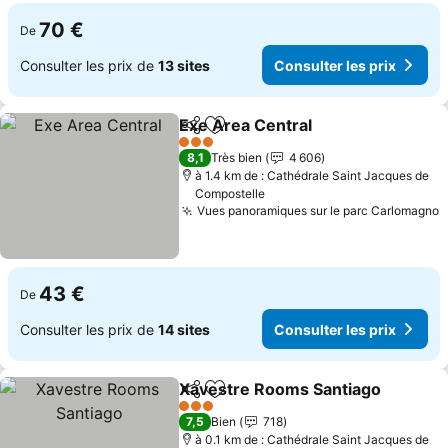
70 €
De
Consulter les prix de
13 sites
Consulter les prix
Exe Area Central
Partager
Ajouter à mes favoris
3 Étoiles
8,1
Très bien
4 606
à 1.4 km de : Cathédrale Saint Jacques de
Compostelle
Vues panoramiques sur le parc Carlomagno
43 €
De
Consulter les prix de
14 sites
Consulter les prix
Xavestre Rooms Santiago
Partager
Ajouter à mes favoris
3 Étoiles
7,5
Bien
718
à 0.1 km de : Cathédrale Saint Jacques de