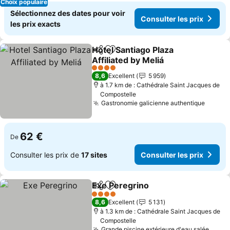
Choix populaire
Sélectionnez des dates pour voir
Consulter les prix
les prix exacts
Hotel Santiago Plaza
Partager
Ajouter à mes favoris
Affiliated by Meliá
4 Étoiles
8,6
Excellent
5 959
à 1.7 km de : Cathédrale Saint Jacques de
Compostelle
Gastronomie galicienne authentique
62 €
De
Consulter les prix de
17 sites
Consulter les prix
Exe Peregrino
Partager
Ajouter à mes favoris
4 Étoiles
8,6
Excellent
5 131
à 1.3 km de : Cathédrale Saint Jacques de
Compostelle
Grande piscine extérieure d'eau salée