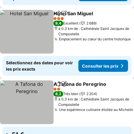
Hotel San Miguel
Partager
Ajouter à mes favoris
3 Étoiles
9,4
Excellent
2 689
à 0.3 km de : Cathédrale Saint Jacques de
Compostelle
Emplacement au cœur du centre historique
Sélectionnez des dates pour voir
Consulter les prix
les prix exacts
A Tafona do Peregrino
Partager
Ajouter à mes favoris
2 Étoiles
8,2
Très bien
2 204
à 0.3 km de : Cathédrale Saint Jacques de
Compostelle
Une expérience culinaire étoilée au Michelin