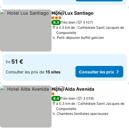
Hotel Lux Santiago
Partager
Ajouter à mes favoris
3 Étoiles
8,3
Très bien
5 107
à 0.5 km de : Cathédrale Saint Jacques de
Compostelle
Petit-déjeuner buffet galicien
51 €
De
Consulter les prix de
15 sites
Consulter les prix
Hotel Alda Avenida
Partager
Ajouter à mes favoris
1 Étoiles
8,4
Très bien
3 039
à 0.3 km de : Cathédrale Saint Jacques de
Compostelle
Chambres familiales spacieuses