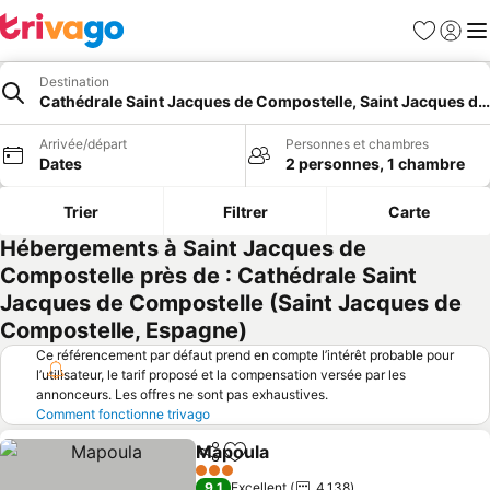
Favoris
Se con
Me
Destination
Cathédrale Saint Jacques de Compostelle, Saint Jacques d
Arrivée/départ
Personnes et chambres
Dates
2 personnes, 1 chambre
Trier
Filtrer
Carte
Hébergements à Saint Jacques de
Compostelle près de : Cathédrale Saint
Jacques de Compostelle (Saint Jacques de
Compostelle, Espagne)
Ce référencement par défaut prend en compte l’intérêt probable pour
l’utilisateur, le tarif proposé et la compensation versée par les
annonceurs. Les offres ne sont pas exhaustives.
Comment fonctionne trivago
Mapoula
Partager
Ajouter à mes favoris
3 Étoiles
9,1
Excellent
4 138