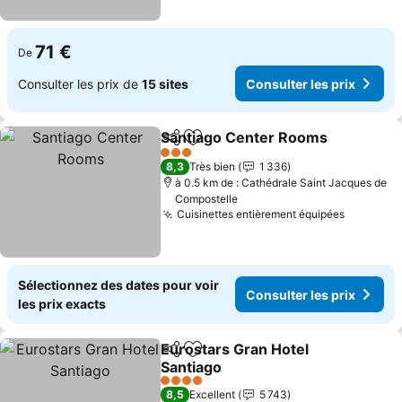
71 €
De
Consulter les prix de
15 sites
Consulter les prix
Santiago Center Rooms
Partager
Ajouter à mes favoris
3 Étoiles
8,3
Très bien
1 336
à 0.5 km de : Cathédrale Saint Jacques de
Compostelle
Cuisinettes entièrement équipées
Sélectionnez des dates pour voir
Consulter les prix
les prix exacts
Eurostars Gran Hotel
Partager
Ajouter à mes favoris
Santiago
4 Étoiles
8,5
Excellent
5 743