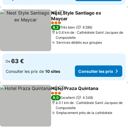
Nest Style Santiago ex
Partager
Ajouter à mes favoris
Maycar
3 Étoiles
8,2
Très bien
6 286
à 0.6 km de : Cathédrale Saint Jacques de
Compostelle
Services dédiés aux groupes
63 €
De
Consulter les prix de
10 sites
Consulter les prix
Hotel Praza Quintana
Partager
Ajouter à mes favoris
3 Étoiles
9,0
Excellent
4 348
à 0.1 km de : Cathédrale Saint Jacques de
Compostelle
Emplacement près de la cathédrale