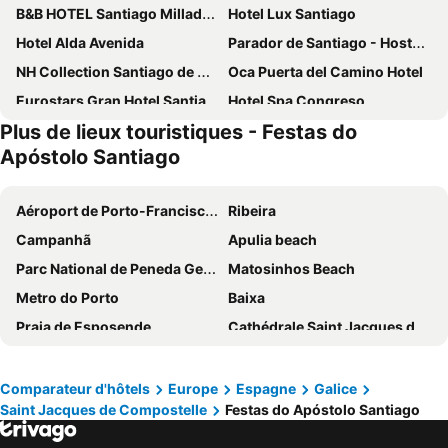
B&B HOTEL Santiago Milladoiro
Hotel Lux Santiago
Hotel Alda Avenida
Parador de Santiago - Hostal Reis Catolicos
NH Collection Santiago de Compostela
Oca Puerta del Camino Hotel
Eurostars Gran Hotel Santiago
Hotel Spa Congreso
Plus de lieux touristiques - Festas do
Lemonade Stays Santiago de Compostela
Hotel Santiago Plaza Affiliated by Meliá
Apóstolo Santiago
Hotel Balneario de Compostela
Exe Area Central
San Francisco Hotel Monumento
México PR
Aéroport de Porto-Francisco Sá-Carneiro
Ribeira
Hotel Faranda Los Tilos, Ascend Hotel Collection
Hotel Santiago Apostol
Campanhã
Apulia beach
Hotel Congreso
Hotel Scala
Parc National de Peneda Gerês
Matosinhos Beach
Hotel Universal
Eurostars Araguaney
Metro do Porto
Baixa
Eurostars San Lazaro
Exe Peregrino
Praia de Esposende
Cathédrale Saint Jacques de Compostelle
Hotel Compostela
Gran Hotel Los Abetos
Praia de Vila do Conde
Lago dos Cisnes
Hotel Castro
Hotel Corona de Padrón
Termas de Chaves - Spa do Imperador
Stade du Dragon
Comparateur d'hôtels
Europe
Espagne
Galice
Pension Residencia F&F
Nest Style Santiago ex Maycar
Saint Jacques de Compostelle
Festas do Apóstolo Santiago
Cean
Samil
Hotel Praza Quintana
Hotel Restaurante America
Parque aquático de Amarante
Rua Santa Catarina