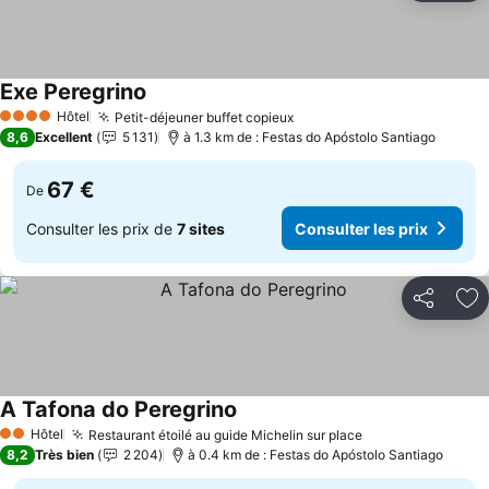
Exe Peregrino
Consulter les prix
Hôtel
Petit-déjeuner buffet copieux
Consulter les prix
4 Étoiles
8,6
Excellent
5 131
à 1.3 km de : Festas do Apóstolo Santiago
67 €
De
Consulter les prix de
7 sites
Consulter les prix
Partager
Aj
A Tafona do Peregrino
Consulter les prix
Hôtel
Restaurant étoilé au guide Michelin sur place
Consulter les p
2 Étoiles
8,2
Très bien
2 204
à 0.4 km de : Festas do Apóstolo Santiago