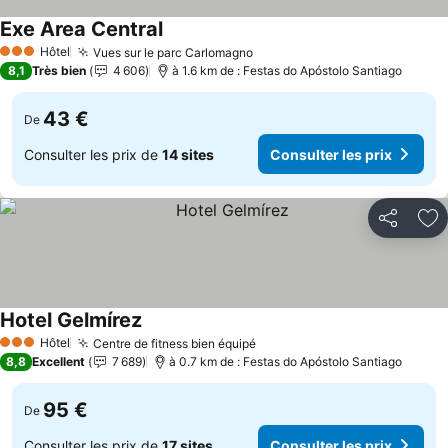
Exe Area Central
Consulter les prix
Hôtel
Vues sur le parc Carlomagno
Consulter les prix
3 Étoiles
8,1
Très bien
4 606
à 1.6 km de : Festas do Apóstolo Santiago
43 €
De
Consulter les prix de
14 sites
Consulter les prix
Partager
Aj
Hotel Gelmírez
Consulter les prix
Hôtel
Centre de fitness bien équipé
Consulter les prix
3 Étoiles
8,8
Excellent
7 689
à 0.7 km de : Festas do Apóstolo Santiago
95 €
De
Consulter les prix de
17 sites
Consulter les prix