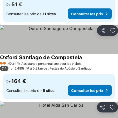
51 €
De
Consulter les prix de
11 sites
Consulter les prix
Partager
Aj
Oxford Santiago de Compostela
Consulter les prix
Hôtel
Assistance personnalisée pour les visites
Consulter les prix
2 Étoiles
7,4
2 489
à 0.2 km de : Festas do Apóstolo Santiago
164 €
De
Consulter les prix de
5 sites
Consulter les prix
Partager
Aj