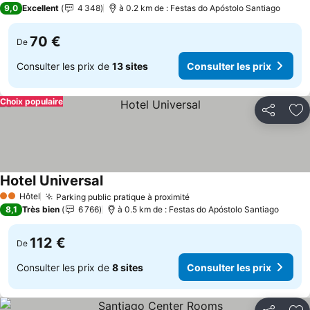
9,0
Excellent
4 348
à 0.2 km de : Festas do Apóstolo Santiago
70 €
De
Consulter les prix de
13 sites
Consulter les prix
Choix populaire
Partager
Aj
Hotel Universal
Consulter les prix
Hôtel
Parking public pratique à proximité
Consulter les prix
2 Étoiles
8,1
Très bien
6 766
à 0.5 km de : Festas do Apóstolo Santiago
112 €
De
Consulter les prix de
8 sites
Consulter les prix