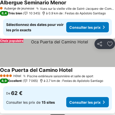
Albergue Seminario Menor
Consulter les prix
Auberge de jeunesse
Vues sur la vieille ville de Saint-Jacques-de-Compostelle
1 Étoiles
8,4
Très bien
10 345
à 0.9 km de : Festas do Apóstolo Santiago
Sélectionnez des dates pour voir
Consulter les prix
les prix exacts
Choix populaire
Partager
Aj
Oca Puerta del Camino Hotel
Consulter les prix
Hôtel
Piscine extérieure saisonnière et salle de sport
Consulter l
4 Étoiles
8,9
Excellent
7 065
à 2.7 km de : Festas do Apóstolo Santiago
62 €
De
Consulter les prix de
15 sites
Consulter les prix