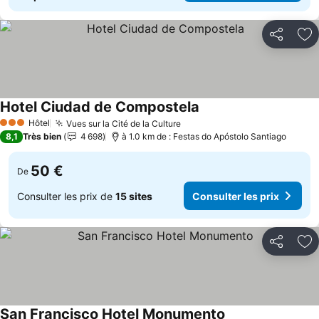
Partager
Aj
Hotel Ciudad de Compostela
Consulter les prix
Hôtel
Vues sur la Cité de la Culture
Consulter les prix
3 Étoiles
8,1
Très bien
4 698
à 1.0 km de : Festas do Apóstolo Santiago
50 €
De
Consulter les prix de
15 sites
Consulter les prix
Partager
Aj
San Francisco Hotel Monumento