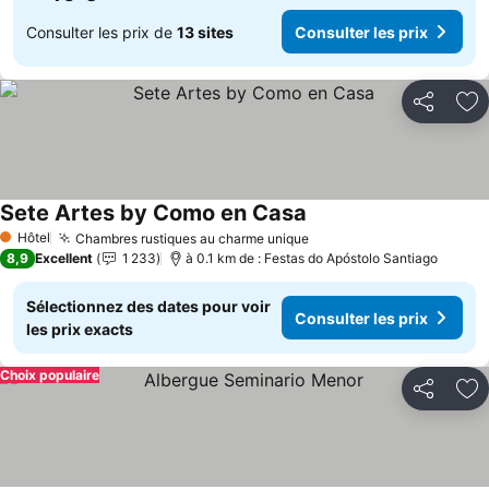
Consulter les prix de
13 sites
Consulter les prix
Partager
Aj
Sete Artes by Como en Casa
Consulter les prix
Hôtel
Chambres rustiques au charme unique
Consulter les prix
1 Étoiles
8,9
Excellent
1 233
à 0.1 km de : Festas do Apóstolo Santiago
Sélectionnez des dates pour voir
Consulter les prix
les prix exacts
Choix populaire
Partager
Aj