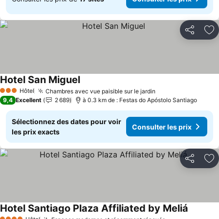
Partager
Aj
Hotel San Miguel
Consulter les prix
Hôtel
Chambres avec vue paisible sur le jardin
Consulter les pri
3 Étoiles
9,4
Excellent
2 689
à 0.3 km de : Festas do Apóstolo Santiago
Sélectionnez des dates pour voir
Consulter les prix
les prix exacts
Partager
Aj
Hotel Santiago Plaza Affiliated by Meliá
Consulte