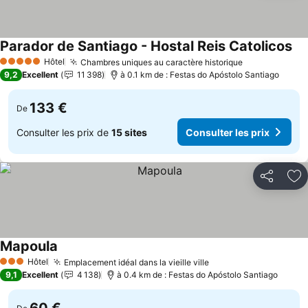
Parador de Santiago - Hostal Reis Catolicos
Con
Hôtel
Chambres uniques au caractère historique
Consulter le
5 Étoiles
9,2
Excellent
11 398
à 0.1 km de : Festas do Apóstolo Santiago
133 €
De
Consulter les prix de
15 sites
Consulter les prix
Partager
Aj
Mapoula
Consulter les prix
Hôtel
Emplacement idéal dans la vieille ville
Consulter les prix
3 Étoiles
9,1
Excellent
4 138
à 0.4 km de : Festas do Apóstolo Santiago