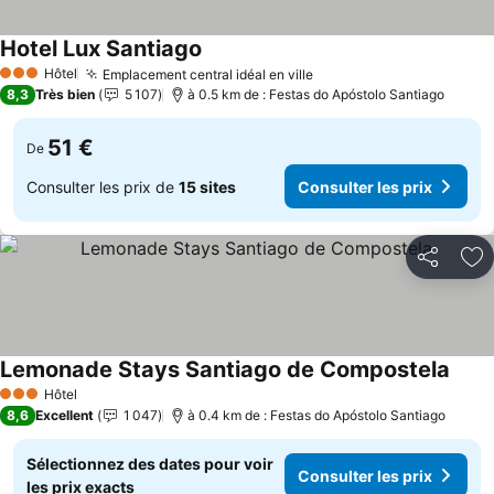
Hotel Lux Santiago
Consulter les prix
Hôtel
Emplacement central idéal en ville
Consulter les prix
3 Étoiles
8,3
Très bien
5 107
à 0.5 km de : Festas do Apóstolo Santiago
51 €
De
Consulter les prix de
15 sites
Consulter les prix
Partager
Aj
Lemonade Stays Santiago de Compostela
Consu
Hôtel
3 Étoiles
8,6
Excellent
1 047
à 0.4 km de : Festas do Apóstolo Santiago
Sélectionnez des dates pour voir
Consulter les prix
les prix exacts