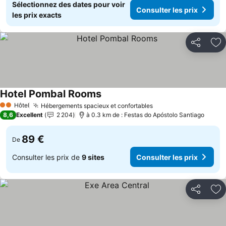
Sélectionnez des dates pour voir
Consulter les prix
les prix exacts
Partager
Aj
Hotel Pombal Rooms
Consulter les prix
Hôtel
Hébergements spacieux et confortables
Consulter les prix
2 Étoiles
8,6
Excellent
2 204
à 0.3 km de : Festas do Apóstolo Santiago
89 €
De
Consulter les prix de
9 sites
Consulter les prix
Partager
Aj