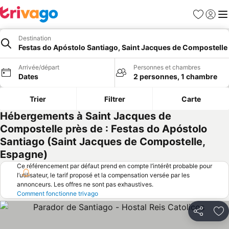
Favoris
Se con
Me
Destination
Festas do Apóstolo Santiago, Saint Jacques de Compostelle
Arrivée/départ
Personnes et chambres
Dates
2 personnes, 1 chambre
Trier
Filtrer
Carte
Hébergements à Saint Jacques de
Compostelle près de : Festas do Apóstolo
Santiago (Saint Jacques de Compostelle,
Espagne)
Ce référencement par défaut prend en compte l’intérêt probable pour
l’utilisateur, le tarif proposé et la compensation versée par les
annonceurs. Les offres ne sont pas exhaustives.
Comment fonctionne trivago
Partager
Aj