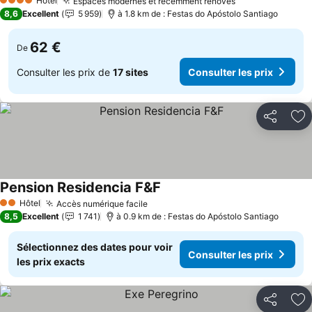
Hôtel
Espaces modernes et récemment rénovés
Consulter les p
4 Étoiles
8,6
Excellent
5 959
à 1.8 km de : Festas do Apóstolo Santiago
62 €
De
Consulter les prix de
17 sites
Consulter les prix
Partager
Aj
Pension Residencia F&F
Consulter les prix
Hôtel
Accès numérique facile
Consulter les prix
2 Étoiles
8,5
Excellent
1 741
à 0.9 km de : Festas do Apóstolo Santiago
Sélectionnez des dates pour voir
Consulter les prix
les prix exacts
Partager
Aj