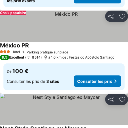
les prix exacts
Choix populaire
Partager
Aj
México PR
Consulter les prix
Hôtel
Parking pratique sur place
Consulter les prix
3 Étoiles
8,5
Excellent
8 514
à 1.0 km de : Festas do Apóstolo Santiago
100 €
De
Consulter les prix de
3 sites
Consulter les prix
Partager
Aj