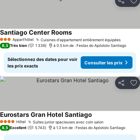
Partager
Aj
Santiago Center Rooms
Consulter les prix
Appart’hôtel
Cuisines d'appartement entièrement équipées
Consulte
3 Étoiles
8,3
Très bien
1 336
à 0.5 km de : Festas do Apóstolo Santiago
Sélectionnez des dates pour voir
Consulter les prix
les prix exacts
Partager
Aj
Eurostars Gran Hotel Santiago
Consulter les prix
Hôtel
Suites junior spacieuses avec coin salon
Consulter les p
4 Étoiles
8,5
Excellent
5 743
à 1.3 km de : Festas do Apóstolo Santiago