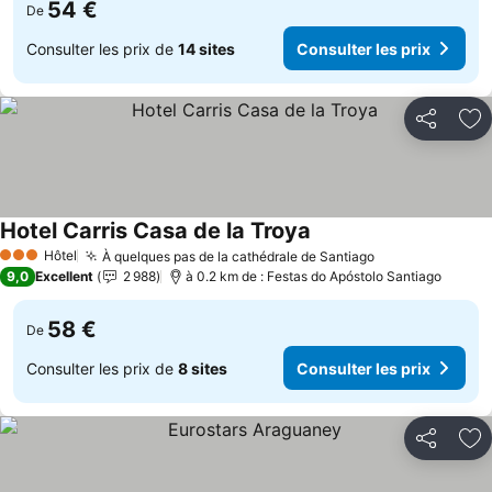
54 €
De
Consulter les prix de
14 sites
Consulter les prix
Partager
Aj
Hotel Carris Casa de la Troya
Consulter les prix
Hôtel
À quelques pas de la cathédrale de Santiago
Consulter les 
3 Étoiles
9,0
Excellent
2 988
à 0.2 km de : Festas do Apóstolo Santiago
58 €
De
Consulter les prix de
8 sites
Consulter les prix
Partager
Aj