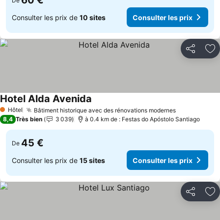
60 €
De
Consulter les prix de
10 sites
Consulter les prix
Partager
Aj
Hotel Alda Avenida
Consulter les prix
Hôtel
Bâtiment historique avec des rénovations modernes
Consulter le
1 Étoiles
8,4
Très bien
3 039
à 0.4 km de : Festas do Apóstolo Santiago
45 €
De
Consulter les prix de
15 sites
Consulter les prix
Partager
Aj