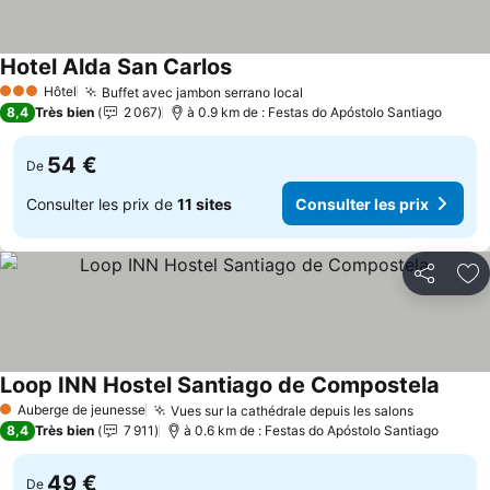
Hotel Alda San Carlos
Consulter les prix
Hôtel
Buffet avec jambon serrano local
Consulter les prix
3 Étoiles
8,4
Très bien
2 067
à 0.9 km de : Festas do Apóstolo Santiago
54 €
De
Consulter les prix de
11 sites
Consulter les prix
Partager
Aj
Loop INN Hostel Santiago de Compostela
Consul
Auberge de jeunesse
Vues sur la cathédrale depuis les salons
Consulter
1 Étoiles
8,4
Très bien
7 911
à 0.6 km de : Festas do Apóstolo Santiago
49 €
De