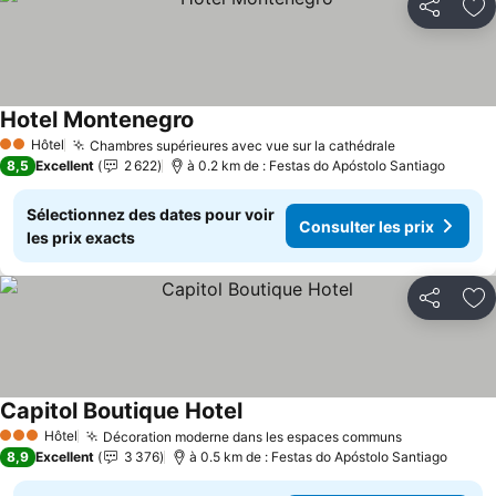
Partager
Aj
Hotel Montenegro
Consulter les prix
Hôtel
Chambres supérieures avec vue sur la cathédrale
Consulter le
2 Étoiles
8,5
Excellent
2 622
à 0.2 km de : Festas do Apóstolo Santiago
Sélectionnez des dates pour voir
Consulter les prix
les prix exacts
Partager
Aj
Capitol Boutique Hotel
Consulter les prix
Hôtel
Décoration moderne dans les espaces communs
Consulter l
3 Étoiles
8,9
Excellent
3 376
à 0.5 km de : Festas do Apóstolo Santiago