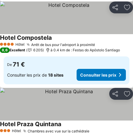
Partager
Aj
Hotel Compostela
Consulter les prix
Hôtel
Arrêt de bus pour l'aéroport à proximité
Consulter les pri
4 Étoiles
8,6
Excellent
6 205
à 0.4 km de : Festas do Apóstolo Santiago
71 €
De
Consulter les prix de
18 sites
Consulter les prix
Partager
Aj
Hotel Praza Quintana
Consulter les prix
Hôtel
Chambres avec vue sur la cathédrale
Consulter les prix
3 Étoiles