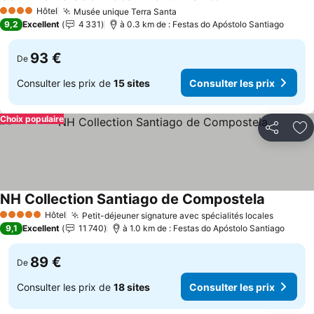
Consulter les prix
Hôtel
Musée unique Terra Santa
Consulter les prix
4 Étoiles
9,2
Excellent
4 331
à 0.3 km de : Festas do Apóstolo Santiago
93 €
De
Consulter les prix de
15 sites
Consulter les prix
Choix populaire
Partager
Aj
NH Collection Santiago de Compostela
Consulter
Hôtel
Petit-déjeuner signature avec spécialités locales
Consult
5 Étoiles
9,1
Excellent
11 740
à 1.0 km de : Festas do Apóstolo Santiago
89 €
De
Consulter les prix de
18 sites
Consulter les prix