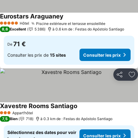
Eurostars Araguaney
Consulter les prix
Hôtel
Piscine extérieure et terrasse ensoleillée
Consulter les 
5 Étoiles
8,6
Excellent
5 386
à 0.6 km de : Festas do Apóstolo Santiago
71 €
De
Consulter les prix de
15 sites
Consulter les prix
Partager
Aj
Xavestre Rooms Santiago
Consulter les prix
Appart’hôtel
3 Étoiles
7,5
Bien
718
à 0.3 km de : Festas do Apóstolo Santiago
Sélectionnez des dates pour voir
Consulter les prix