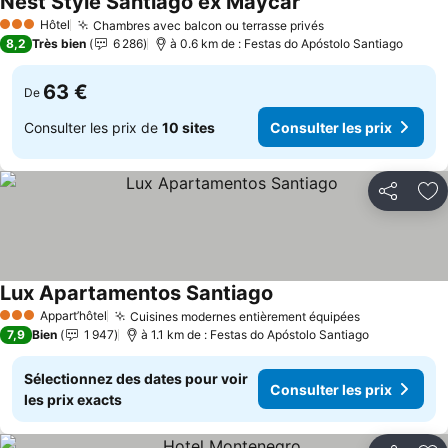
Nest Style Santiago ex Maycar
Consulter les prix
Hôtel
Chambres avec balcon ou terrasse privés
Consulter les pr
3 Étoiles
8,2
Très bien
6 286
à 0.6 km de : Festas do Apóstolo Santiago
63 €
De
Consulter les prix de
10 sites
Consulter les prix
Partager
Aj
Lux Apartamentos Santiago
Consulter les prix
Appart’hôtel
Cuisines modernes entièrement équipées
Consulter le
3 Étoiles
7,9
Bien
1 947
à 1.1 km de : Festas do Apóstolo Santiago
Sélectionnez des dates pour voir
Consulter les prix
les prix exacts