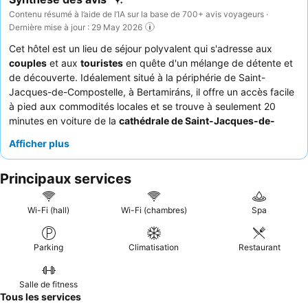
Contenu résumé à l’aide de l’IA sur la base de 700+ avis voyageurs ·
Dernière mise à jour : 29 May 2026
Cet hôtel est un lieu de séjour polyvalent qui s'adresse aux
couples
et aux
touristes
en quête d'un mélange de détente et
de découverte. Idéalement situé à la périphérie de Saint-
Jacques-de-Compostelle, à Bertamiráns, il offre un accès facile
à pied aux commodités locales et se trouve à seulement 20
minutes en voiture de la
cathédrale de Saint-Jacques-de-
Compostelle
. L'hôtel se distingue par son
spa et son circuit
Afficher plus
thermal bien équipés
, offrant une expérience de bien-être
complète. Les clients ne cessent de louer le
personnel aimable
Principaux services
et attentionné
ainsi que le
buffet de petit-déjeuner complet et
varié
. Pour une expérience vraiment tranquille, pensez à
réserver une chambre donnant sur le jardin.
Wi-Fi (hall)
Wi-Fi (chambres)
Spa
Parking
Climatisation
Restaurant
Salle de fitness
Tous les services