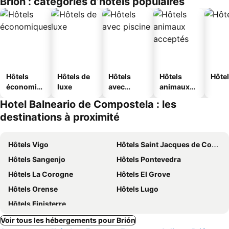
Brión : catégories d’hôtels populaires
Hôtels
Hôtels de
Hôtels
Hôtels
Hôtel
économiq
luxe
avec
animaux
ues
piscine
acceptés
Hotel Balneario de Compostela : les
destinations à proximité
Hôtels Vigo
Hôtels Saint Jacques de Compostelle
Hôtels Sangenjo
Hôtels Pontevedra
Hôtels La Corogne
Hôtels El Grove
Hôtels Orense
Hôtels Lugo
Hôtels Finisterre
Voir tous les hébergements pour Brión