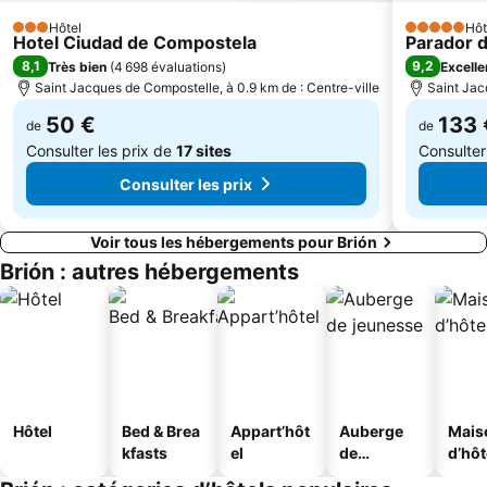
Hôtel
Hôt
3 Étoiles
5 Étoiles
Hotel Ciudad de Compostela
Parador d
8,1
9,2
Très bien
(
4 698 évaluations
)
Excelle
Saint Jacques de Compostelle, à 0.9 km de : Centre-ville
Saint Jac
50 €
133 
de
de
Consulter les prix de
17 sites
Consulter
Consulter les prix
Voir tous les hébergements pour Brión
Brión : autres hébergements
Hôtel
Bed & Brea
Appart’hôt
Auberge
Mais
kfasts
el
de
d’hô
jeunesse