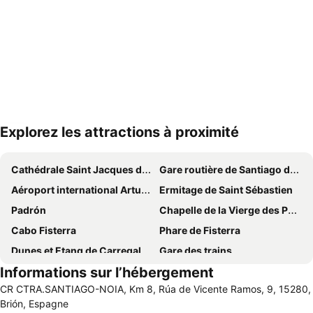
Explorez les attractions à proximité
Agrandir la carte
Cathédrale Saint Jacques de Compostelle
Gare routière de Santiago de Compostela
Aéroport international Arturo Merino Benítez
Ermitage de Saint Sébastien
Padrón
Chapelle de la Vierge des Pélerins
Cabo Fisterra
Phare de Fisterra
Dunes et Etang de Carregal & Vixán
Gare des trains
Informations sur l’hébergement
Aquapark
Porto de Vilagarcía
CR CTRA.SANTIAGO-NOIA, Km 8, Rúa de Vicente Ramos, 9, 15280,
Quenxe
Praia da Lanzada
Brión, Espagne
A Lanzada- O Espiñeiro
Chemin de Saint Jacques de Compostelle