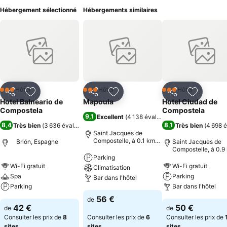
Hébergement sélectionné
Hébergements similaires
Hôtel
Hôtel
Hôtel
3 Étoiles
3 Étoiles
3 Étoiles
Partager
Ajouter à mes favoris
Partager
Ajouter à mes favoris
Partager
Ajouter à
Hotel Balneario de
Mapoula
Hotel Ciudad de
Compostela
Compostela
9,1
Excellent
(
4 138 évaluations
)
8,4
8,1
Très bien
(
3 636 évaluations
)
Très bien
(
4 698 é
Saint Jacques de
Compostelle, à 0.1 km
Brión, Espagne
Saint Jacques de
de : Centre-ville
Compostelle, à 0.9
de : Centre-ville
Parking
Wi-Fi gratuit
Wi-Fi gratuit
Climatisation
Spa
Parking
Bar dans l'hôtel
Parking
Bar dans l'hôtel
56 €
de
42 €
50 €
de
de
Consulter les prix de
8
Consulter les prix de
6
Consulter les prix de
sites
sites
sites