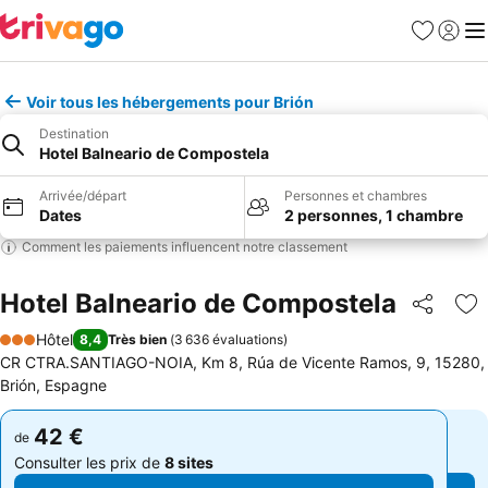
Favoris
Se con
Me
Voir tous les hébergements pour Brión
Destination
Hotel Balneario de Compostela
Arrivée/départ
Personnes et chambres
Dates
2 personnes, 1 chambre
Comment les paiements influencent notre classement
Hotel Balneario de Compostela
Partager
Aj
Hôtel
8,4
Très bien
(
3 636 évaluations
)
3 Étoiles
CR CTRA.SANTIAGO-NOIA, Km 8, Rúa de Vicente Ramos, 9, 15280,
Brión, Espagne
42 €
42 €
de
de
Consulter les prix de
8 sites
Consulter les prix de
8 sites