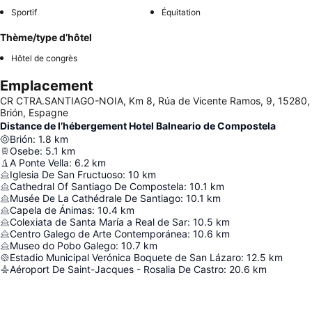
Sportif
Équitation
Thème/type d’hôtel
Hôtel de congrès
Emplacement
CR CTRA.SANTIAGO-NOIA, Km 8, Rúa de Vicente Ramos, 9, 15280,
Brión, Espagne
Distance de l’hébergement Hotel Balneario de Compostela
Brión
:
1.8
km
Osebe
:
5.1
km
A Ponte Vella
:
6.2
km
Iglesia De San Fructuoso
:
10
km
Cathedral Of Santiago De Compostela
:
10.1
km
Musée De La Cathédrale De Santiago
:
10.1
km
Capela de Ánimas
:
10.4
km
Colexiata de Santa María a Real de Sar
:
10.5
km
Centro Galego de Arte Contemporánea
:
10.6
km
Museo do Pobo Galego
:
10.7
km
Estadio Municipal Verónica Boquete de San Lázaro
:
12.5
km
Aéroport De Saint-Jacques - Rosalia De Castro
:
20.6
km