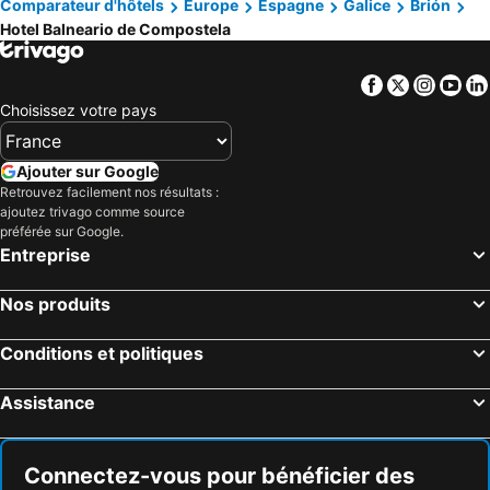
Comparateur d'hôtels
Europe
Espagne
Galice
Brión
Hotel Balneario de Compostela
Facebook
Twitter
Insta
Yo
Choisissez votre pays
Ajouter sur Google
Retrouvez facilement nos résultats :
ajoutez trivago comme source
préférée sur Google.
Entreprise
Nos produits
Conditions et politiques
Assistance
Connectez-vous pour bénéficier des