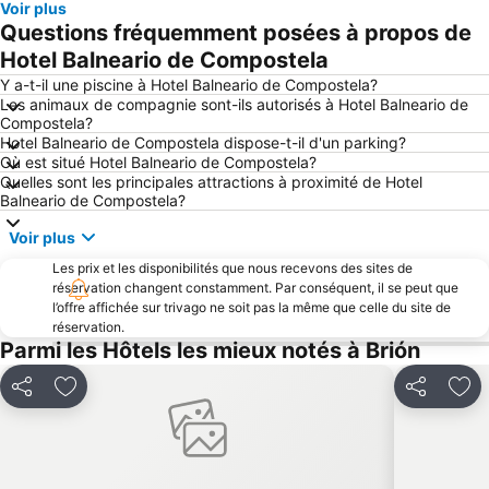
Voir plus
Questions fréquemment posées à propos de
Praia de Razo
Monasterio da Armenteira
Hotel Balneario de Compostela
Dos Reis
Rúa do Franco
Y a-t-il une piscine à Hotel Balneario de Compostela?
Place de l'Obradoiro
San Martín Pinario
Les animaux de compagnie sont-ils autorisés à Hotel Balneario de
Compostela?
Stade Omnisport de San Lázaro
Albergue de Peregrinos de Santa Irene
Hotel Balneario de Compostela dispose-t-il d'un parking?
Ría de Muros y Noia
Semaine Verte de Galice
Où est situé Hotel Balneario de Compostela?
Quelles sont les principales attractions à proximité de Hotel
Area de Reboredo
Acuario de O Grove
Balneario de Compostela?
Playa de Sardiñeiro
A Lanzada- O Espiñeiro
Voir plus
Les prix et les disponibilités que nous recevons des sites de
réservation changent constamment. Par conséquent, il se peut que
l’offre affichée sur trivago ne soit pas la même que celle du site de
réservation.
Parmi les Hôtels les mieux notés à Brión
Partager
Ajouter à mes favoris
Partager
Ajo