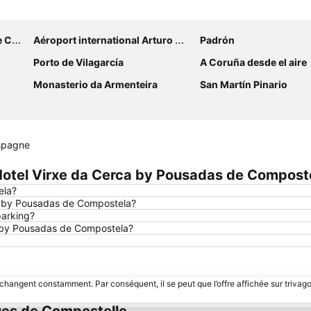
Agrandir la carte
tela
Aéroport international Arturo Merino Benítez
Padrón
Porto de Vilagarcía
A Coruña desde el aire
Monasterio da Armenteira
San Martín Pinario
Espagne
otel Virxe da Cerca by Pousadas de Compost
ela?
ca by Pousadas de Compostela?
parking?
ca by Pousadas de Compostela?
 changent constamment. Par conséquent, il se peut que l’offre affichée sur trivago