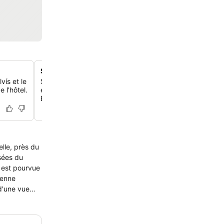
Salle de petit-déjeuner avec vue sur le jardin
vís et le
Savoure un délicieux petit-déjeuner buffet international
 l'hôtel.
extension lumineuse donnant sur le magnifique jardin et
Belvís.
lle, près du
e est pourvue
 d'une vue