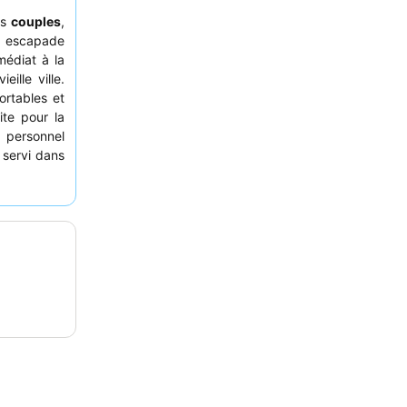
es
couples
,
 escapade
médiat à la
eille ville.
ortables et
ite pour la
 personnel
 servi dans
expérience
 le jardin