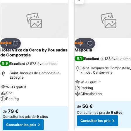
Ajouter à mes favoris
Ajouter à mes favor
Hôtel
Hôtel
4 Étoiles
3 Étoiles
Partager
Partager
Hotel Virxe da Cerca by Pousadas
Mapoula
de Compostela
9,1
Excellent
(
4 138 évaluations
8,9
Excellent
(
3 573 évaluations
)
Saint Jacques de Compostelle,
km de : Centre-ville
Saint Jacques de Compostelle,
Espagne
Wi-Fi gratuit
Wi-Fi gratuit
Parking
Spa
Climatisation
Parking
56 €
de
79 €
de
Consulter les prix de
6 sites
Consulter les prix de
9 sites
Consulter les prix
Consulter les prix