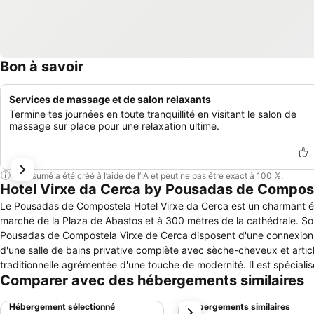
Bon à savoir
Services de massage et de salon relaxants
Termine tes journées en toute tranquillité en visitant le salon de
massage sur place pour une relaxation ultime.
Ce résumé a été créé à l’aide de l’IA et peut ne pas être exact à 100 %.
Hotel Virxe da Cerca by Pousadas de Compost
Le Pousadas de Compostela Hotel Virxe da Cerca est un charmant éta
marché de la Plaza de Abastos et à 300 mètres de la cathédrale. Son jardin offre une
Pousadas de Compostela Virxe de Cerca disposent d'une connexion Wi-
d'une salle de bains privative complète avec sèche-cheveux et articles de toilette. Le restaurant du Virxe de Cerca se
traditionnelle agrémentée d'une touche de modernité. Il est spécialis
Comparer avec des hébergements similaires
imprenable sur le couvent de Belvís et la Cité de la Culture. L'hôtel possède 2 salles informatiques et une réception ouverte 24h/24. Un parking public
est disponible à 200 mètres.
Hébergement sélectionné
Hébergements similaires
suivant