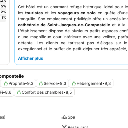
22
%
5
%
Cet hôtel est un charmant refuge historique, idéal pour l
2
%
les
touristes
et les
voyageurs en solo
en quête d'une
1
%
tranquille. Son emplacement privilégié offre un accès im
cathédrale de Saint-Jacques-de-Compostelle
et à la vi
L'établissement dispose de plusieurs petits espaces conf
d'une magnifique cour intérieure avec une volière, parfa
détente. Les clients ne tarissent pas d'éloges sur le
exceptionnel et le buffet de petit-déjeuner très apprécié,
une salle lumineuse avec vue sur le jardin. Pour une 
Afficher plus
vraiment paisible, demandez une chambre donnant sur
intérieur serein.
Compostelle
Propreté
•
9,3
Service
•
9,3
Hébergement
•
9,3
Fi
•
8,6
Confort des chambres
•
8,5
es)
Spa
Restaurant