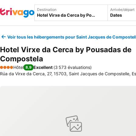
Destination
Arrivée/départ
Dates
Voir tous les hébergements pour Saint Jacques de Compostel
Hotel Virxe da Cerca by Pousadas de
Compostela
Hôtel
Excellent
(
3 573 évaluations
)
8,9
4 Étoiles
Rúa da Virxe da Cerca, 27, 15703, Saint Jacques de Compostelle, 