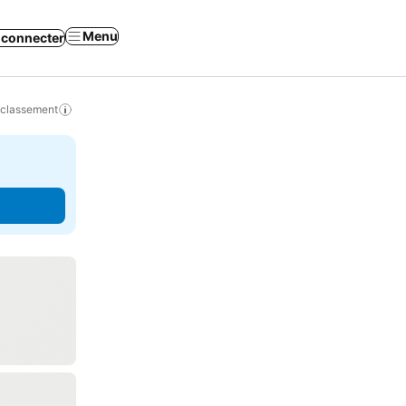
Menu
 connecter
 classement