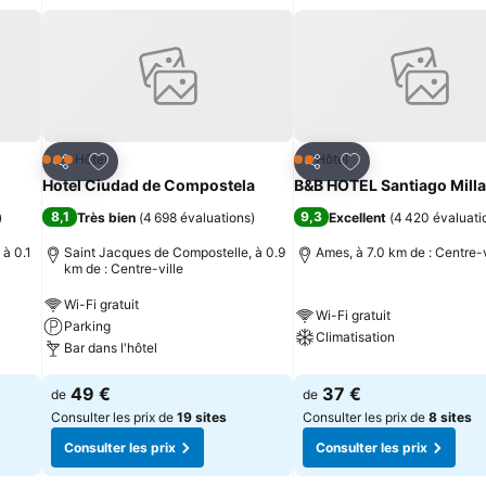
is
Ajouter à mes favoris
Ajouter à mes fav
Hôtel
Hôtel
3 Étoiles
2 Étoiles
Partager
Partager
Hotel Ciudad de Compostela
B&B HOTEL Santiago Mill
8,1
9,3
)
Très bien
(
4 698 évaluations
)
Excellent
(
4 420 évaluati
 à 0.1
Saint Jacques de Compostelle, à 0.9
Ames, à 7.0 km de : Centre-v
km de : Centre-ville
Wi-Fi gratuit
Wi-Fi gratuit
Parking
Climatisation
Bar dans l'hôtel
49 €
37 €
de
de
Consulter les prix de
19 sites
Consulter les prix de
8 sites
Consulter les prix
Consulter les prix