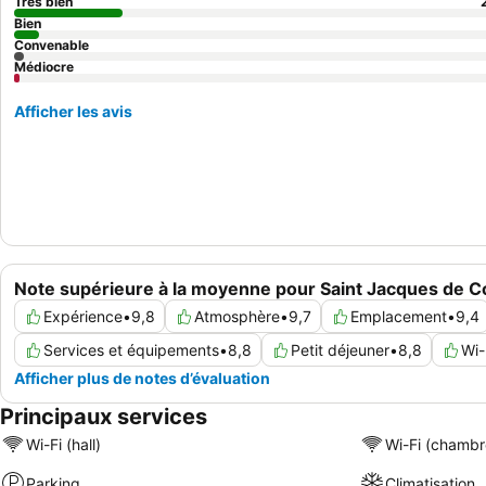
Très bien
Bien
Convenable
Médiocre
Afficher les avis
Note supérieure à la moyenne pour Saint Jacques de 
Expérience
•
9,8
Atmosphère
•
9,7
Emplacement
•
9,4
Services et équipements
•
8,8
Petit déjeuner
•
8,8
Wi-
Afficher plus de notes d’évaluation
Principaux services
Wi-Fi (hall)
Wi-Fi (chambr
Parking
Climatisation