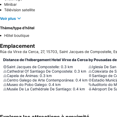
Minibar
Télévision satellite
Voir plus
Thème/type d’hôtel
Hôtel boutique
Emplacement
Rúa da Virxe da Cerca, 27, 15703, Saint Jacques de Compostelle, 
Distance de l’hébergement Hotel Virxe da Cerca by Pousadas d
Saint Jacques de Compostelle
:
0.3
km
Iglesia De San
Cathedral Of Santiago De Compostela
:
0.3
km
Colexiata de S
Capela de Ánimas
:
0.3
km
Centro Galego de Arte Contemporánea
:
0.4
km
Museo do Pobo Galego
:
0.4
km
Auditorio do 
Musée De La Cathédrale De Santiago
:
0.4
km