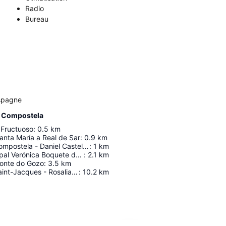
Radio
Bureau
Espagne
e Compostela
 Fructuoso
:
0.5
km
anta María a Real de Sar
:
0.9
km
Santiago de Compostela - Daniel Castelao
:
1
km
Estadio Municipal Verónica Boquete de San Lázaro
:
2.1
km
Monte do Gozo
:
3.5
km
Aéroport De Saint-Jacques - Rosalia De Castro
:
10.2
km