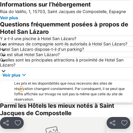
Informations sur l’hébergement
Stade Omnisport de San Lázaro
San Martín Pinario
Rúa do Valiño, 1, 15703, Saint Jacques de Compostelle, Espagne
Place de l'Obradoiro
Dos Reis
Voir plus
Rúa do Franco
Albergue de Peregrinos de Santa Irene
Questions fréquemment posées à propos de
Area de Reboredo
Semaine Verte de Galice
Hotel San Lázaro
Ría de Muros y Noia
Y a-t-il une piscine à Hotel San Lázaro?
Les animaux de compagnie sont-ils autorisés à Hotel San Lázaro?
Hotel San Lázaro dispose-t-il d'un parking?
Où est situé Hotel San Lázaro?
Quelles sont les principales attractions à proximité de Hotel San
Lázaro?
Voir plus
Les prix et les disponibilités que nous recevons des sites de
réservation changent constamment. Par conséquent, il se peut que
l’offre affichée sur trivago ne soit pas la même que celle du site de
réservation.
Parmi les Hôtels les mieux notés à Saint
Jacques de Compostelle
Partager
Ajouter à mes favoris
Partager
Ajo