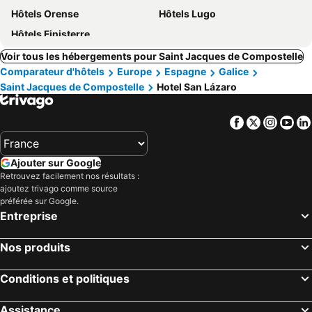
Hôtels Orense
Hôtels Lugo
Hôtels Finisterre
Voir tous les hébergements pour Saint Jacques de Compostelle
Comparateur d'hôtels
Europe
Espagne
Galice
Saint Jacques de Compostelle
Hotel San Lázaro
Facebook
Twitter
Insta
Yo
Ajouter sur Google
Retrouvez facilement nos résultats :
ajoutez trivago comme source
préférée sur Google.
Entreprise
Nos produits
Conditions et politiques
Assistance