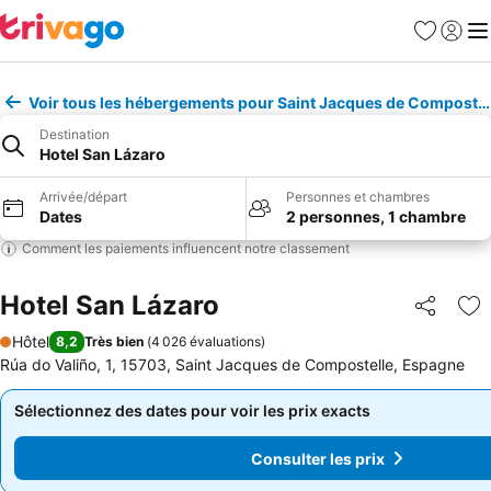
Favoris
Se con
Me
Voir tous les hébergements pour Saint Jacques de Compostel
Destination
Hotel San Lázaro
Arrivée/départ
Personnes et chambres
Dates
2 personnes, 1 chambre
Comment les paiements influencent notre classement
Hotel San Lázaro
Partager
Aj
Hôtel
8,2
Très bien
(
4 026 évaluations
)
1 Étoiles
Rúa do Valiño, 1, 15703, Saint Jacques de Compostelle, Espagne
Sélectionnez des dates pour voir les prix exacts
Sélectionnez des dates pour voir les prix exacts
Consulter les prix
Consulter les prix