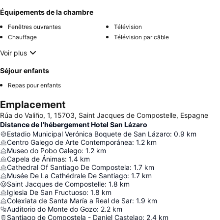
Équipements de la chambre
Fenêtres ouvrantes
Télévision
Chauffage
Télévision par câble
Voir plus
Séjour enfants
Repas pour enfants
Emplacement
Rúa do Valiño, 1, 15703, Saint Jacques de Compostelle, Espagne
Distance de l’hébergement Hotel San Lázaro
Estadio Municipal Verónica Boquete de San Lázaro
:
0.9
km
Centro Galego de Arte Contemporánea
:
1.2
km
Museo do Pobo Galego
:
1.2
km
Capela de Ánimas
:
1.4
km
Cathedral Of Santiago De Compostela
:
1.7
km
Musée De La Cathédrale De Santiago
:
1.7
km
Saint Jacques de Compostelle
:
1.8
km
Iglesia De San Fructuoso
:
1.8
km
Colexiata de Santa María a Real de Sar
:
1.9
km
Auditorio do Monte do Gozo
:
2.2
km
Santiago de Compostela - Daniel Castelao
:
2.4
km