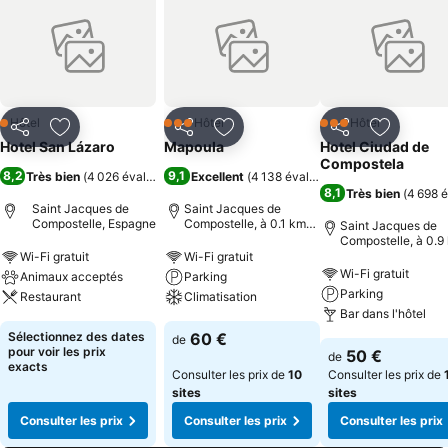
Hôtel
Hôtel
Hôtel
1 Étoiles
3 Étoiles
3 Étoiles
Partager
Ajouter à mes favoris
Partager
Ajouter à mes favoris
Partager
Ajouter à
Hotel San Lázaro
Mapoula
Hotel Ciudad de
Compostela
8,2
9,1
Très bien
(
4 026 évaluations
)
Excellent
(
4 138 évaluations
)
8,1
Très bien
(
4 698 é
Saint Jacques de
Saint Jacques de
Compostelle, Espagne
Compostelle, à 0.1 km
Saint Jacques de
de : Centre-ville
Compostelle, à 0.9
de : Centre-ville
Wi-Fi gratuit
Wi-Fi gratuit
Wi-Fi gratuit
Animaux acceptés
Parking
Parking
Restaurant
Climatisation
Bar dans l'hôtel
Sélectionnez des dates
60 €
de
pour voir les prix
50 €
de
exacts
Consulter les prix de
10
Consulter les prix de
sites
sites
Consulter les prix
Consulter les prix
Consulter les prix