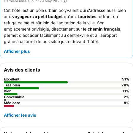
Dernière mise à jour : 29 May 2026
Cet hôtel est un pôle urbain polyvalent qui s'adresse aussi bien
aux
voyageurs à petit budget
qu'aux
touristes
, offrant un
refuge calme et sûr loin de l'agitation de la ville. Son
emplacement privilégié, directement sur le
chemin français
,
permet d'accéder facilement au centre-ville et à l'aéroport
grâce à un arrêt de bus situé juste devant l'hôtel.
L'établissement se distingue par un local à
vélos
sécurisé,
Afficher plus
particulièrement utile pour les amateurs de cyclisme. Les clients
apprécient constamment le
personnel amical et attentif
et la
valeur exceptionnelle du
petit-déjeuner buffet
, qui propose du
Avis des clients
jus d'orange frais et des gâteaux faits maison. Pour un séjour
plus calme, les clients devraient demander une chambre
Excellent
51
%
donnant sur l'arrière pour minimiser le bruit.
Très bien
28
%
Bien
11
%
Convenable
2
%
Médiocre
8
%
Afficher les avis