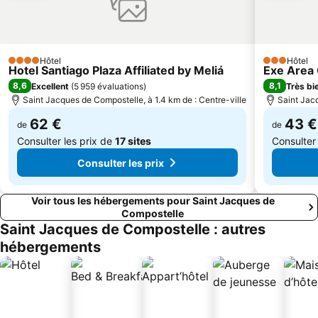
Hôtel
Hôtel
4 Étoiles
3 Étoiles
Hotel Santiago Plaza Affiliated by Meliá
Exe Area 
8,6
8,1
Excellent
(
5 959 évaluations
)
Très bi
Saint Jacques de Compostelle, à 1.4 km de : Centre-ville
Saint Jacq
62 €
43 €
de
de
Consulter les prix de
17 sites
Consulter
Consulter les prix
Voir tous les hébergements pour Saint Jacques de
Compostelle
Saint Jacques de Compostelle : autres
hébergements