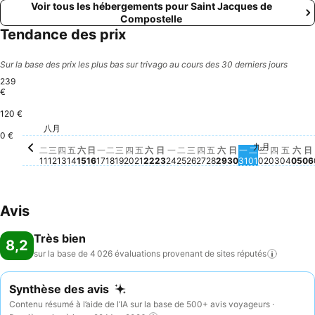
Voir tous les hébergements pour Saint Jacques de
Compostelle
Tendance des prix
Sur la base des prix les plus bas sur trivago au cours des 30 derniers jours
239
€
120 €
星期四, 八月 13
239 €
星期二, 八月 18
161 €
星期四, 八月 20
162 €
八月
星期二, 八月 11
155 €
星期三, 八月 12
153 €
星期三, 八月 19
144 €
星期六, 八月 15
142 €
星期日, 八月 30
141 €
星期五, 八月 28
138 €
星期四, 八月 27
132 €
星期一, 八月 3
132 €
星期二, 八月 25
123 €
星期一, 八月 17
108 €
0 €
星期日, 八月 23
87 €
九月
星期五, 八月 14
Aucun prix disponible à cette date
星期日, 八月 16
Aucun prix disponible à cette date
星期五, 八月 21
Aucun prix disponible à cette da
星期六, 八月 22
Aucun prix disponible à cette 
星期一, 八月 24
Aucun prix disponible à ce
星期三, 八月 26
Aucun prix disponible à
星期六, 八月 29
Aucun prix dispon
星期二, 九月 
Aucun prix 
星期三, 九
Aucun pri
星期四, 
Aucun p
星期五
Aucun
星期
Auc
A
二
三
四
五
六
日
一
二
三
四
五
六
日
一
二
三
四
五
六
日
一
二
三
四
五
六
日
11
12
13
14
15
16
17
18
19
20
21
22
23
24
25
26
27
28
29
30
31
01
02
03
04
05
06
Avis
Très bien
8,2
sur la base de 4 026 évaluations provenant de sites
réputés
Synthèse des avis
Contenu résumé à l’aide de l’IA sur la base de 500+ avis voyageurs ·