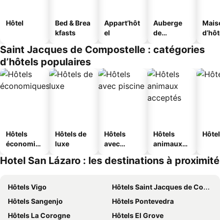
Hôtel
Bed & Brea
Appart’hôt
Auberge
Mais
kfasts
el
de
d’hô
jeunesse
Saint Jacques de Compostelle : catégories
d’hôtels populaires
Hôtels
Hôtels de
Hôtels
Hôtels
Hôtel
économiq
luxe
avec
animaux
ues
piscine
acceptés
Hotel San Lázaro : les destinations à proximité
Hôtels Vigo
Hôtels Saint Jacques de Compostelle
Hôtels Sangenjo
Hôtels Pontevedra
Hôtels La Corogne
Hôtels El Grove