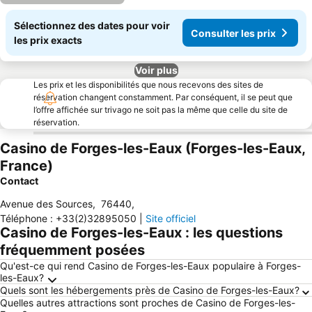
Sélectionnez des dates pour voir
Consulter les prix
les prix exacts
Voir plus
Les prix et les disponibilités que nous recevons des sites de
réservation changent constamment. Par conséquent, il se peut que
l’offre affichée sur trivago ne soit pas la même que celle du site de
réservation.
Casino de Forges-les-Eaux (Forges-les-Eaux,
France)
Contact
Avenue des Sources
,
76440
,
Téléphone
:
+33(2)32895050
|
Site officiel
Casino de Forges-les-Eaux : les questions
fréquemment posées
Qu'est-ce qui rend Casino de Forges-les-Eaux populaire à Forges-
les-Eaux?
Quels sont les hébergements près de Casino de Forges-les-Eaux?
Quelles autres attractions sont proches de Casino de Forges-les-