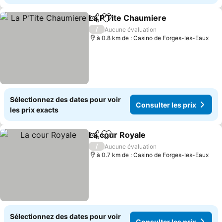
La P'Tite Chaumiere
Partager
Ajouter à mes favoris
Consul
/
Aucune évaluation
à 0.8 km de : Casino de Forges-les-Eaux
Sélectionnez des dates pour voir
Consulter les prix
les prix exacts
La cour Royale
Partager
Ajouter à mes favoris
Consulter le
/
Aucune évaluation
à 0.7 km de : Casino de Forges-les-Eaux
Sélectionnez des dates pour voir
Consulter les prix