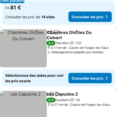
Choix populaire
81 €
De
Consulter les prix de
14 sites
Consulter les prix
Chambres DhÔtes Du
Partager
Ajouter à mes favoris
Colvert
Consulter les prix
8,2
Très bien
112
à 1.1 km de : Casino de Forges-les-Eaux
Hébergements adaptés aux familles
Consult
Sélectionnez des dates pour voir
Consulter les prix
les prix exacts
Les Capucins 2
Partager
Ajouter à mes favoris
Consulter l
9,0
Excellent
15
à 0.7 km de : Casino de Forges-les-Eaux