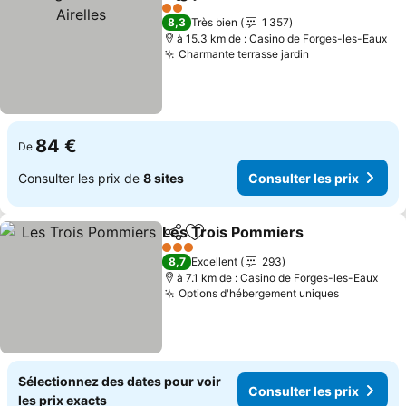
Partager
Ajouter à mes favoris
Con
2 Étoiles
8,3
Très bien
1 357
à 15.3 km de : Casino de Forges-les-Eaux
Charmante terrasse jardin
Consulter les 
84 €
De
Consulter les prix de
8 sites
Consulter les prix
Les Trois Pommiers
Partager
Ajouter à mes favoris
Consul
3 Étoiles
8,7
Excellent
293
à 7.1 km de : Casino de Forges-les-Eaux
Options d'hébergement uniques
Consulter 
Sélectionnez des dates pour voir
Consulter les prix
les prix exacts