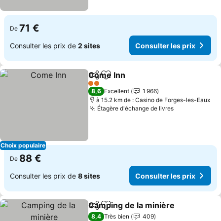
71 €
De
Consulter les prix de
2 sites
Consulter les prix
Come Inn
Partager
Ajouter à mes favoris
Consulter les pri
2 Étoiles
8,6
Excellent
1 966
à 15.2 km de : Casino de Forges-les-Eaux
Étagère d'échange de livres
Consulter les
Choix populaire
88 €
De
Consulter les prix de
8 sites
Consulter les prix
Camping de la minière
Partager
Ajouter à mes favoris
Cons
8,4
Très bien
409