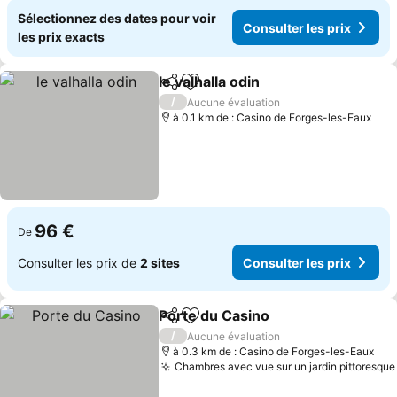
Sélectionnez des dates pour voir
Consulter les prix
les prix exacts
le valhalla odin
Partager
Ajouter à mes favoris
Consulter le
/
Aucune évaluation
à 0.1 km de : Casino de Forges-les-Eaux
96 €
De
Consulter les prix de
2 sites
Consulter les prix
Porte du Casino
Partager
Ajouter à mes favoris
Consulter 
/
Aucune évaluation
à 0.3 km de : Casino de Forges-les-Eaux
Chambres avec vue sur un jardin pittoresque