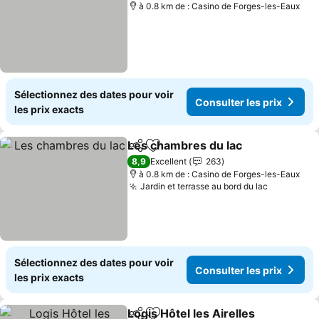
à 0.8 km de : Casino de Forges-les-Eaux
Sélectionnez des dates pour voir
Consulter les prix
les prix exacts
Les chambres du lac
Partager
Ajouter à mes favoris
Consul
8,9
Excellent
263
à 0.8 km de : Casino de Forges-les-Eaux
Jardin et terrasse au bord du lac
Consulter
Sélectionnez des dates pour voir
Consulter les prix
les prix exacts
Logis Hôtel les Airelles