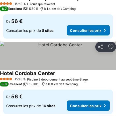
Hôtel
Circuit spa relaxant
4 Étoiles
8,7
Excellent
5 301
à 1.4 km de : Cámping
56 €
De
Consulter les prix de
8 sites
Consulter les prix
Partager
Aj
Hotel Cordoba Center
Hôtel
Piscine à débordement au septième étage
4 Étoiles
8,8
Excellent
19 001
à 0.8 km de : Cámping
56 €
De
Consulter les prix de
16 sites
Consulter les prix