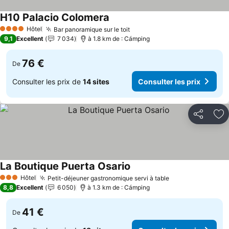
H10 Palacio Colomera
Hôtel
Bar panoramique sur le toit
4 Étoiles
9,1
Excellent
7 034
à 1.8 km de : Cámping
76 €
De
Consulter les prix de
14 sites
Consulter les prix
Partager
Aj
La Boutique Puerta Osario
Hôtel
Petit-déjeuner gastronomique servi à table
3 Étoiles
8,8
Excellent
6 050
à 1.3 km de : Cámping
41 €
De