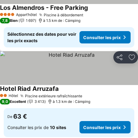
Los Almendros - Free Parking
Appart’hôtel
Piscine à débordement
4 Étoiles
7,8
Bien
1 697
à 1.5 km de : Cámping
Sélectionnez des dates pour voir
Consulter les prix
les prix exacts
Partager
Aj
Hotel Riad Arruzafa
Hôtel
Piscine extérieure rafraîchissante
2 Étoiles
9,0
Excellent
3 413
à 1.3 km de : Cámping
63 €
De
Consulter les prix de
10 sites
Consulter les prix