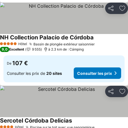
Partager
Aj
NH Collection Palacio de Córdoba
Hôtel
Bassin de plongée extérieur saisonnier
5 Étoiles
9,0
Excellent
9 555
à 2.3 km de : Cámping
107 €
De
Consulter les prix de
20 sites
Consulter les prix
Partager
Aj
Sercotel Córdoba Delicias
Hôtel
Piscine sur le toit avec vue panoramique