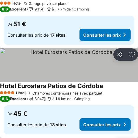
Hôtel
Garage privé sur place
3 Étoiles
8,6
Excellent
9 114
à 1.7 km de : Cámping
51 €
De
Consulter les prix de
17 sites
Consulter les prix
Partager
Aj
Hotel Eurostars Patios de Córdoba
Hôtel
Chambres contemporaines avec parquet
4 Étoiles
8,6
Excellent
8 947
à 1.9 km de : Cámping
45 €
De
Consulter les prix de
13 sites
Consulter les prix