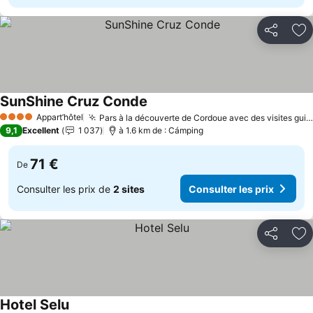
Partager
Aj
SunShine Cruz Conde
Appart’hôtel
Pars à la découverte de Cordoue avec des visites guidées
4 Étoiles
9,1
Excellent
1 037
à 1.6 km de : Cámping
71 €
De
Consulter les prix de
2 sites
Consulter les prix
Partager
Aj
Hotel Selu