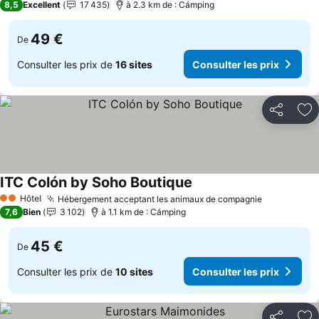
8,5
Excellent
17 435
à 2.3 km de : Cámping
49 €
De
Consulter les prix de
16 sites
Consulter les prix
Partager
Aj
ITC Colón by Soho Boutique
Hôtel
Hébergement acceptant les animaux de compagnie
2 Étoiles
7,6
Bien
3 102
à 1.1 km de : Cámping
45 €
De
Consulter les prix de
10 sites
Consulter les prix