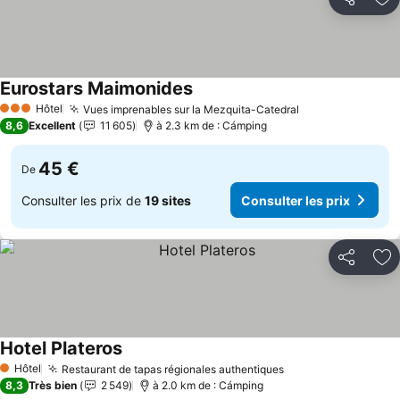
Partager
Aj
Eurostars Maimonides
Hôtel
Vues imprenables sur la Mezquita-Catedral
3 Étoiles
8,6
Excellent
11 605
à 2.3 km de : Cámping
45 €
De
Consulter les prix de
19 sites
Consulter les prix
Partager
Aj
Hotel Plateros
Hôtel
Restaurant de tapas régionales authentiques
1 Étoiles
8,3
Très bien
2 549
à 2.0 km de : Cámping