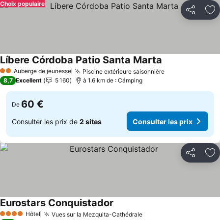
Choix populaire
Partager
Aj
Líbere Córdoba Patio Santa Marta
Auberge de jeunesse
Piscine extérieure saisonnière
2 Étoiles
8,7
Excellent
5 160
à 1.6 km de : Cámping
60 €
De
Consulter les prix de
2 sites
Consulter les prix
Partager
Aj
Eurostars Conquistador
Hôtel
Vues sur la Mezquita-Cathédrale
4 Étoiles