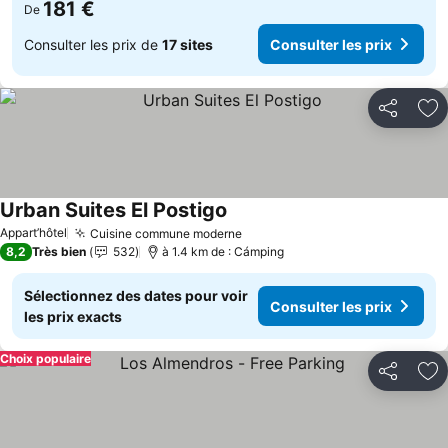
181 €
De
Consulter les prix de
17 sites
Consulter les prix
Partager
Aj
Urban Suites El Postigo
Appart’hôtel
Cuisine commune moderne
8,2
Très bien
532
à 1.4 km de : Cámping
Sélectionnez des dates pour voir
Consulter les prix
les prix exacts
Choix populaire
Partager
Aj