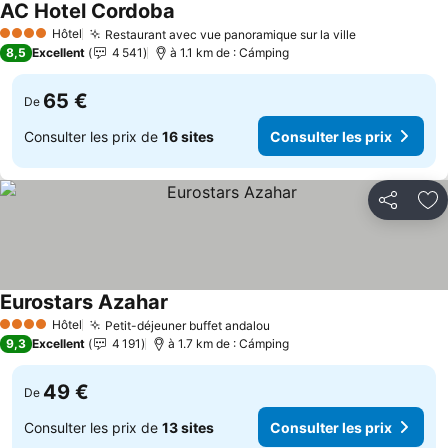
AC Hotel Cordoba
Hôtel
Restaurant avec vue panoramique sur la ville
4 Étoiles
8,5
Excellent
4 541
à 1.1 km de : Cámping
65 €
De
Consulter les prix de
16 sites
Consulter les prix
Partager
Aj
Eurostars Azahar
Hôtel
Petit-déjeuner buffet andalou
4 Étoiles
9,3
Excellent
4 191
à 1.7 km de : Cámping
49 €
De
Consulter les prix de
13 sites
Consulter les prix