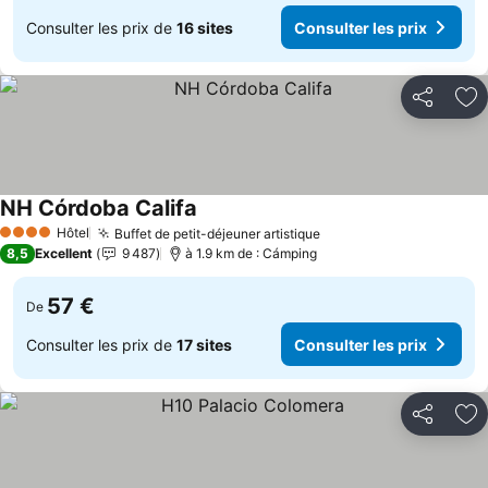
Consulter les prix de
16 sites
Consulter les prix
Partager
Aj
NH Córdoba Califa
Hôtel
Buffet de petit-déjeuner artistique
4 Étoiles
8,5
Excellent
9 487
à 1.9 km de : Cámping
57 €
De
Consulter les prix de
17 sites
Consulter les prix
Partager
Aj