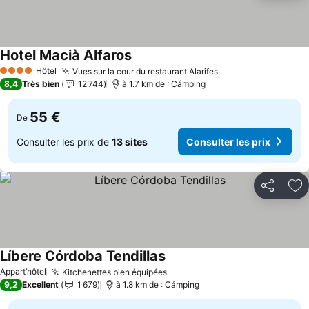
Hotel Macià Alfaros
Hôtel
Vues sur la cour du restaurant Alarifes
4 Étoiles
8,4
Très bien
12 744
à 1.7 km de : Cámping
55 €
De
Consulter les prix de
13 sites
Consulter les prix
Partager
Aj
Líbere Córdoba Tendillas
Appart’hôtel
Kitchenettes bien équipées
9,2
Excellent
1 679
à 1.8 km de : Cámping