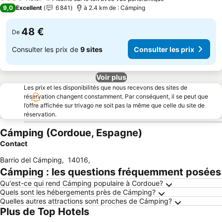
4 Étoiles
9,0
Excellent
6 841
à 2.4 km de : Cámping
48 €
De
Consulter les prix de
9 sites
Consulter les prix
Voir plus
Les prix et les disponibilités que nous recevons des sites de
réservation changent constamment. Par conséquent, il se peut que
l’offre affichée sur trivago ne soit pas la même que celle du site de
réservation.
Cámping (Cordoue, Espagne)
Contact
Barrio del Cámping
,
14016
,
Cámping : les questions fréquemment posées
Qu'est-ce qui rend Cámping populaire à Cordoue?
Quels sont les hébergements près de Cámping?
Quelles autres attractions sont proches de Cámping?
Plus de Top Hotels