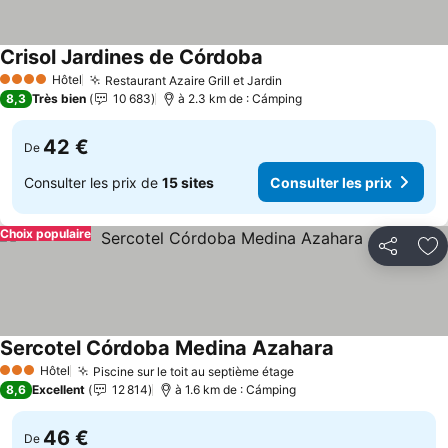
Crisol Jardines de Córdoba
Hôtel
Restaurant Azaire Grill et Jardin
4 Étoiles
8,3
Très bien
10 683
à 2.3 km de : Cámping
42 €
De
Consulter les prix de
15 sites
Consulter les prix
Choix populaire
Partager
Aj
Sercotel Córdoba Medina Azahara
Hôtel
Piscine sur le toit au septième étage
3 Étoiles
8,6
Excellent
12 814
à 1.6 km de : Cámping
46 €
De