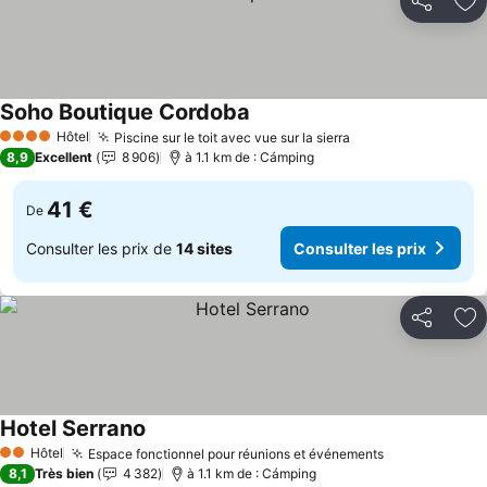
Partager
Aj
Soho Boutique Cordoba
Hôtel
Piscine sur le toit avec vue sur la sierra
4 Étoiles
8,9
Excellent
8 906
à 1.1 km de : Cámping
41 €
De
Consulter les prix de
14 sites
Consulter les prix
Partager
Aj
Hotel Serrano
Hôtel
Espace fonctionnel pour réunions et événements
2 Étoiles
8,1
Très bien
4 382
à 1.1 km de : Cámping