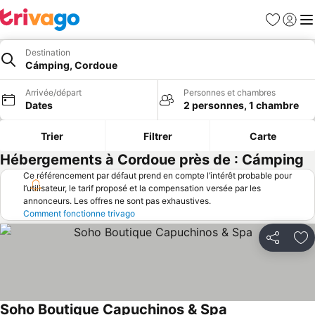
Favoris
Se con
Me
Destination
Cámping, Cordoue
Arrivée/départ
Personnes et chambres
Dates
2 personnes, 1 chambre
Trier
Filtrer
Carte
Hébergements à Cordoue près de : Cámping
Ce référencement par défaut prend en compte l’intérêt probable pour
l’utilisateur, le tarif proposé et la compensation versée par les
annonceurs. Les offres ne sont pas exhaustives.
Comment fonctionne trivago
Partager
Aj
Soho Boutique Capuchinos & Spa