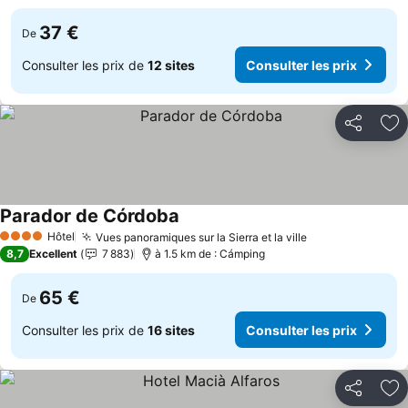
37 €
De
Consulter les prix de
12 sites
Consulter les prix
Partager
Aj
Parador de Córdoba
Hôtel
Vues panoramiques sur la Sierra et la ville
4 Étoiles
8,7
Excellent
7 883
à 1.5 km de : Cámping
65 €
De
Consulter les prix de
16 sites
Consulter les prix
Partager
Aj