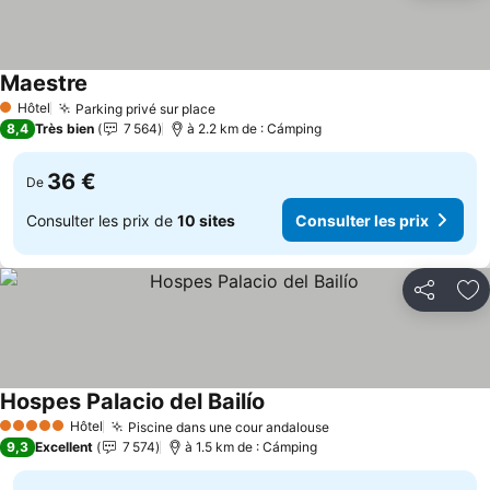
Maestre
Hôtel
Parking privé sur place
1 Étoiles
8,4
Très bien
7 564
à 2.2 km de : Cámping
36 €
De
Consulter les prix de
10 sites
Consulter les prix
Partager
Aj
Hospes Palacio del Bailío
Hôtel
Piscine dans une cour andalouse
5 Étoiles
9,3
Excellent
7 574
à 1.5 km de : Cámping