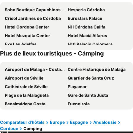
Soho Boutique Capuchinos & Spa
Hesperia Córdoba
Crisol Jardines de Córdoba
Eurostars Palace
Hotel Cordoba Center
NH Córdoba Califa
Hotel Mezquita Center
Hotel Macià Alfaros
Exe Las Adelfas
H10 Palacio Colomera
Plus de lieux touristiques - Cámping
Hotel Córdoba Centro
Eurostars Conquistador
Sercotel Córdoba Medina Azahara
Parador de Córdoba
Aéroport de Málaga - Costa del Dol
Centre Historique de Malaga
Eurostars Maimonides
Eurostars Azahar
Aéroport de Séville
Quartier de Santa Cruz
Hotel Eurostars Patios de Córdoba
Soho Boutique Cordoba
Cathédrale de Séville
Playamar
Exe Ciudad de Cordoba
Hotel Selu
Plage de la Malagueta
Gare de Santa Justa
La Boutique Puerta Osario
Hotel Serrano
Benalmádena Costa
Fuengirola
Hotel DWO Finca Los Abetos
Maestre
Quartier de Triana
Alcazar de Séville
Hotel Plateros
Hotel Oasis
Alhambra
Place d'Espagne
Sercotel Córdoba Delicias
NH Collection Palacio de Córdoba
Comparateur d'hôtels
Europe
Espagne
Andalousie
Cordoue
Cámping
Gare Vialia - Maria Zambrano
Puerto Banús
AC Hotel Cordoba
Hotel Averroes