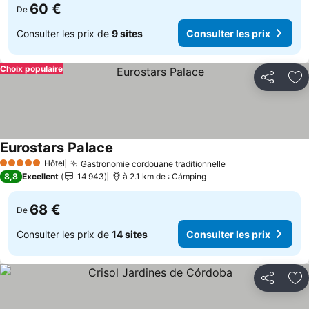
60 €
De
Consulter les prix de
9 sites
Consulter les prix
Choix populaire
Partager
Aj
Eurostars Palace
Hôtel
Gastronomie cordouane traditionnelle
5 Étoiles
8,8
Excellent
14 943
à 2.1 km de : Cámping
68 €
De
Consulter les prix de
14 sites
Consulter les prix
Partager
Aj