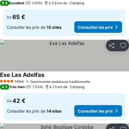
8,8
Excellent
5 674
à 2.9 km de : Cámping
65 €
De
Consulter les prix de
15 sites
Consulter les prix
Partager
Aj
Exe Las Adelfas
Hôtel
Gastronomie andalouse traditionnelle
4 Étoiles
8,2
Très bien
7 024
à 1.5 km de : Cámping
42 €
De
Consulter les prix de
14 sites
Consulter les prix