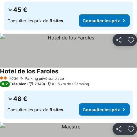
45 €
De
Consulter les prix de
9 sites
Consulter les prix
Partager
Aj
Hotel de los Faroles
Hôtel
Parking privé sur place
2 Étoiles
8,2
Très bien
2 149
à 1.6 km de : Cámping
48 €
De
Consulter les prix de
9 sites
Consulter les prix
Partager
Aj