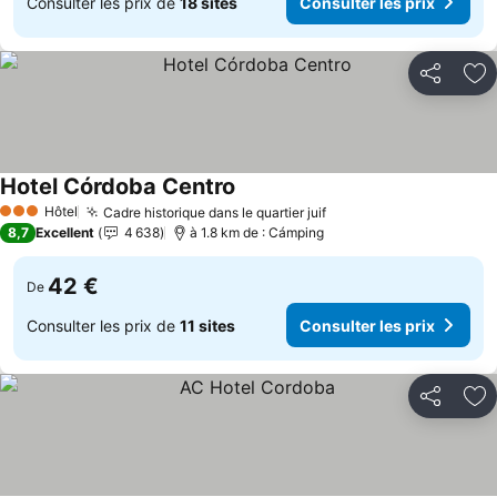
Consulter les prix de
18 sites
Consulter les prix
Partager
Aj
Hotel Córdoba Centro
Hôtel
Cadre historique dans le quartier juif
3 Étoiles
8,7
Excellent
4 638
à 1.8 km de : Cámping
42 €
De
Consulter les prix de
11 sites
Consulter les prix
Partager
Aj