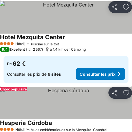
Partager
Aj
Hotel Mezquita Center
Hôtel
Piscine sur le toit
4 Étoiles
9,4
Excellent
2 567
à 1.4 km de : Cámping
62 €
De
Consulter les prix de
9 sites
Consulter les prix
Choix populaire
Partager
Aj
Hesperia Córdoba
Hôtel
Vues emblématiques sur la Mezquita-Catedral
4 Étoiles