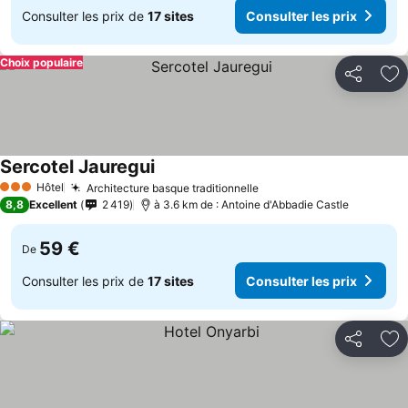
Consulter les prix de
17 sites
Consulter les prix
Choix populaire
Partager
Aj
Sercotel Jauregui
Hôtel
Architecture basque traditionnelle
3 Étoiles
8,8
Excellent
2 419
à 3.6 km de : Antoine d'Abbadie Castle
59 €
De
Consulter les prix de
17 sites
Consulter les prix
Partager
Aj