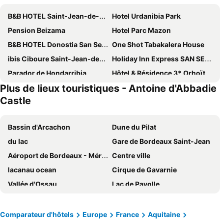
B&B HOTEL Saint-Jean-de-Luz
Hotel Urdanibia Park
Pension Beizama
Hotel Parc Mazon
B&B HOTEL Donostia San Sebastián Aeropuerto
One Shot Tabakalera House
ibis Ciboure Saint-Jean-de-Luz
Holiday Inn Express SAN SEBASTIAN - ERRENTERIA by IHG
Parador de Hondarribia
Hôtel & Résidence 3* Orhoïtza - Vacances Bleues
Plus de lieux touristiques - Antoine d'Abbadie
Brit Hotel De Paris
Hotel Alcazar
Castle
Hôtel Valencia
Résidence Mer & Golf Soko-Eder
FastHôtel Biarritz Bidart Côte-Basque - Un hôtel FH Collection
Hotel Aitana
Bassin d'Arcachon
Dune du Pilat
ibis Irun
Colectia Hotel Urumea
du lac
Gare de Bordeaux Saint-Jean
Hôtel du Pont
Hôtel du Palais Biarritz, in The Unbound Collection by Hyatt
Aéroport de Bordeaux - Mérignac
Centre ville
Hotel Rio Bidasoa
Hotel Colbert
lacanau ocean
Cirque de Gavarnie
Sercotel Jauregui
Hotel Onyarbi
Vallée d'Ossau
Lac de Payolle
Gurutzeberri
Hôtel Jules Verne
Station de Ski Gourette Eaux Bonnes
La Feria
Lintzirin
Hotel Elizalde
Basilique Notre Dame du Rosaire
Parc des Expositions de Bordeaux-Lac
Comparateur d'hôtels
Europe
France
Aquitaine
Hôtel Le Windsor Biarritz
Hôtel Prestige Odalys Erromardie