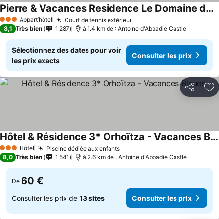
Pierre & Vacances Residence Le Domaine de Bordaberry
Appart’hôtel
Court de tennis extérieur
3 Étoiles
8,1
Très bien
1 287
à 1.4 km de : Antoine d'Abbadie Castle
Sélectionnez des dates pour voir
Consulter les prix
les prix exacts
Partager
Aj
Hôtel & Résidence 3* Orhoïtza - Vacances Bleues
Hôtel
Piscine dédiée aux enfants
3 Étoiles
8,0
Très bien
1 541
à 2.6 km de : Antoine d'Abbadie Castle
60 €
De
Consulter les prix de
13 sites
Consulter les prix