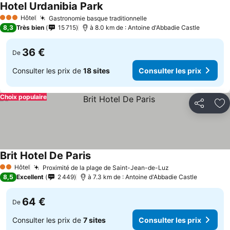
Hotel Urdanibia Park
Hôtel
Gastronomie basque traditionnelle
3 Étoiles
8,3
Très bien
15 715
à 8.0 km de : Antoine d'Abbadie Castle
36 €
De
Consulter les prix de
18 sites
Consulter les prix
Choix populaire
Partager
Aj
Brit Hotel De Paris
Hôtel
Proximité de la plage de Saint-Jean-de-Luz
2 Étoiles
8,5
Excellent
2 449
à 7.3 km de : Antoine d'Abbadie Castle
64 €
De
Consulter les prix de
7 sites
Consulter les prix