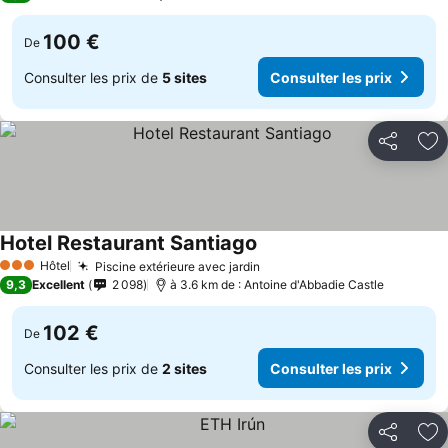
100 €
De
Consulter les prix de
5 sites
Consulter les prix
Partager
Aj
Hotel Restaurant Santiago
Hôtel
Piscine extérieure avec jardin
3 Étoiles
9,3
Excellent
2 098
à 3.6 km de : Antoine d'Abbadie Castle
102 €
De
Consulter les prix de
2 sites
Consulter les prix
Partager
Aj