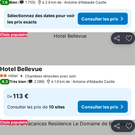
7,6
Bien
1 755
à 2.9 km de : Antoine d'Abbadie Castle
Sélectionnez des dates pour voir
Consulter les prix
les prix exacts
Choix populaire
Partager
Aj
Hotel Bellevue
Hôtel
Chambres rénovées avec soin
2 Étoiles
8,3
Très bien
2 286
à 1.9 km de : Antoine d'Abbadie Castle
113 €
De
Consulter les prix de
10 sites
Consulter les prix
Choix populaire
Partager
Aj