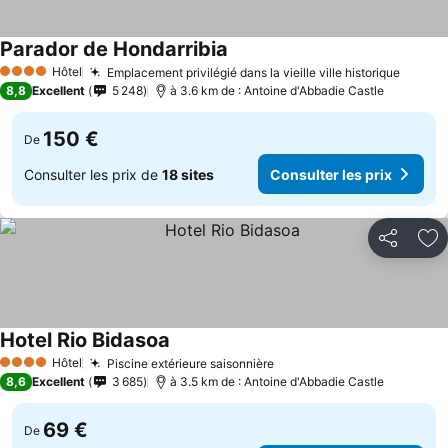
Parador de Hondarribia
Hôtel
Emplacement privilégié dans la vieille ville historique
4 Étoiles
8,8
Excellent
5 248
à 3.6 km de : Antoine d'Abbadie Castle
150 €
De
Consulter les prix de
18 sites
Consulter les prix
Partager
Aj
Hotel Rio Bidasoa
Hôtel
Piscine extérieure saisonnière
4 Étoiles
8,6
Excellent
3 685
à 3.5 km de : Antoine d'Abbadie Castle
69 €
De