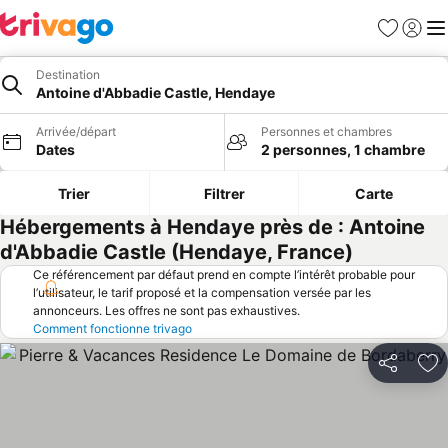
Favoris
Se con
Me
Destination
Antoine d'Abbadie Castle, Hendaye
Arrivée/départ
Personnes et chambres
Dates
2 personnes, 1 chambre
Trier
Filtrer
Carte
Hébergements à Hendaye près de : Antoine
d'Abbadie Castle (Hendaye, France)
Ce référencement par défaut prend en compte l’intérêt probable pour
l’utilisateur, le tarif proposé et la compensation versée par les
annonceurs. Les offres ne sont pas exhaustives.
Comment fonctionne trivago
Partager
Aj