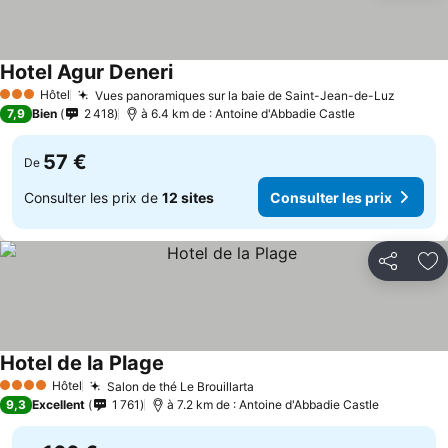
Hotel Agur Deneri
Hôtel
Vues panoramiques sur la baie de Saint-Jean-de-Luz
3 Étoiles
7,9
Bien
2 418
à 6.4 km de : Antoine d'Abbadie Castle
57 €
De
Consulter les prix de
12 sites
Consulter les prix
Partager
Aj
Hotel de la Plage
Hôtel
Salon de thé Le Brouillarta
4 Étoiles
9,3
Excellent
1 761
à 7.2 km de : Antoine d'Abbadie Castle