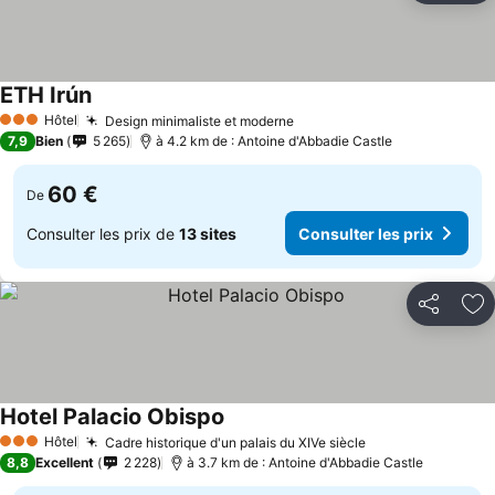
ETH Irún
Hôtel
Design minimaliste et moderne
3 Étoiles
7,9
Bien
5 265
à 4.2 km de : Antoine d'Abbadie Castle
60 €
De
Consulter les prix de
13 sites
Consulter les prix
Partager
Aj
Hotel Palacio Obispo
Hôtel
Cadre historique d'un palais du XIVe siècle
3 Étoiles
8,8
Excellent
2 228
à 3.7 km de : Antoine d'Abbadie Castle