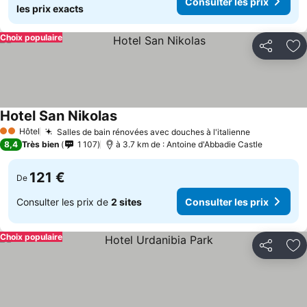
Consulter les prix
les prix exacts
Choix populaire
Partager
Aj
Hotel San Nikolas
Hôtel
Salles de bain rénovées avec douches à l'italienne
2 Étoiles
8,4
Très bien
1 107
à 3.7 km de : Antoine d'Abbadie Castle
121 €
De
Consulter les prix de
2 sites
Consulter les prix
Choix populaire
Partager
Aj