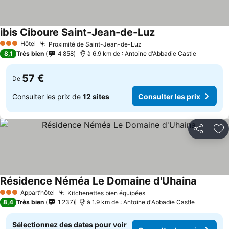
ibis Ciboure Saint-Jean-de-Luz
Hôtel
Proximité de Saint-Jean-de-Luz
3 Étoiles
8,1
Très bien
4 858
à 6.9 km de : Antoine d'Abbadie Castle
57 €
De
Consulter les prix de
12 sites
Consulter les prix
Partager
Aj
Résidence Néméa Le Domaine d'Uhaina
Appart’hôtel
Kitchenettes bien équipées
3 Étoiles
8,4
Très bien
1 237
à 1.9 km de : Antoine d'Abbadie Castle
Sélectionnez des dates pour voir