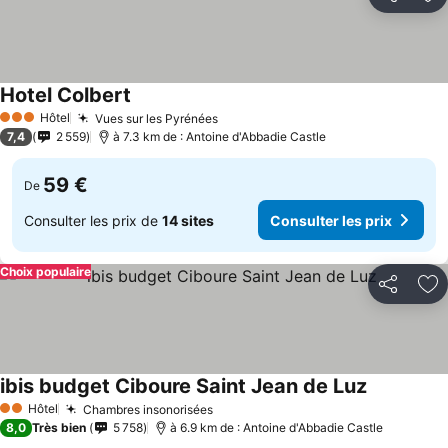
Partager
Aj
Hotel Colbert
Hôtel
Vues sur les Pyrénées
3 Étoiles
7,4
2 559
à 7.3 km de : Antoine d'Abbadie Castle
59 €
De
Consulter les prix de
14 sites
Consulter les prix
Choix populaire
Partager
Aj
ibis budget Ciboure Saint Jean de Luz
Hôtel
Chambres insonorisées
2 Étoiles
8,0
Très bien
5 758
à 6.9 km de : Antoine d'Abbadie Castle