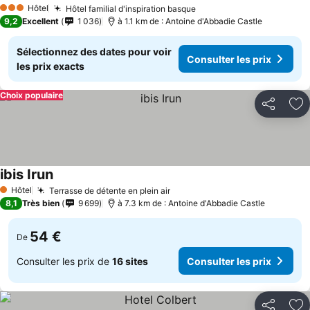
Hôtel
Hôtel familial d'inspiration basque
3 Étoiles
9,2
Excellent
1 036
à 1.1 km de : Antoine d'Abbadie Castle
Sélectionnez des dates pour voir
Consulter les prix
les prix exacts
Choix populaire
Partager
Aj
ibis Irun
Hôtel
Terrasse de détente en plein air
1 Étoiles
8,1
Très bien
9 699
à 7.3 km de : Antoine d'Abbadie Castle
54 €
De
Consulter les prix de
16 sites
Consulter les prix