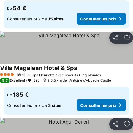
54 €
De
Consulter les prix de
15 sites
Consulter les prix
Partager
Aj
Villa Magalean Hotel & Spa
Hôtel
Spa Henriette avec produits Cinq Mondes
4 Étoiles
9,7
Excellent
895
à 3.5 km de : Antoine d'Abbadie Castle
185 €
De
Consulter les prix de
3 sites
Consulter les prix
Partager
Aj