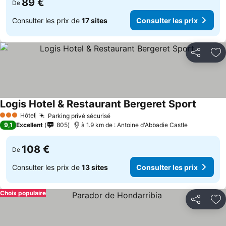
89 €
De
Consulter les prix de
17 sites
Consulter les prix
Partager
Aj
Logis Hotel & Restaurant Bergeret Sport
Hôtel
Parking privé sécurisé
3 Étoiles
9,1
Excellent
805
à 1.9 km de : Antoine d'Abbadie Castle
108 €
De
Consulter les prix de
13 sites
Consulter les prix
Choix populaire
Partager
Aj