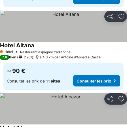
Partager
Aj
Hotel Aitana
Hôtel
Restaurant espagnol traditionnel
1 Étoiles
7,6
Bien
2 261
à 4.3 km de : Antoine d'Abbadie Castle
90 €
De
Consulter les prix de
11 sites
Consulter les prix
Partager
Aj