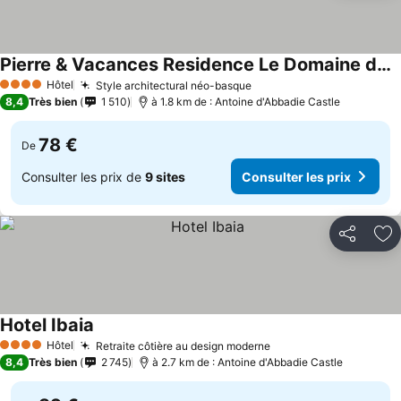
Pierre & Vacances Residence Le Domaine de Bordaberry
Hôtel
Style architectural néo-basque
4 Étoiles
8,4
Très bien
1 510
à 1.8 km de : Antoine d'Abbadie Castle
78 €
De
Consulter les prix de
9 sites
Consulter les prix
Partager
Aj
Hotel Ibaia
Hôtel
Retraite côtière au design moderne
4 Étoiles
8,4
Très bien
2 745
à 2.7 km de : Antoine d'Abbadie Castle