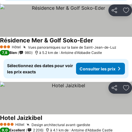
Partager
Aj
Résidence Mer & Golf Soko-Eder
Hôtel
Vues panoramiques sur la baie de Saint-Jean-de-Luz
3 Étoiles
7,8
Bien
980
à 5.2 km de : Antoine d'Abbadie Castle
Sélectionnez des dates pour voir
Consulter les prix
les prix exacts
Partager
Aj
Hotel Jaizkibel
Hôtel
Design architectural avant-gardiste
4 Étoiles
9,0
Excellent
2 206
à 4.1 km de : Antoine d'Abbadie Castle