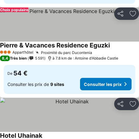
Choix populaire
Partager
Aj
Pierre & Vacances Residence Eguzki
Appart’hôtel
Proximité du parc Ducontenia
3 Étoiles
8,4
Très bien
5 591
à 7.8 km de : Antoine d'Abbadie Castle
54 €
De
Consulter les prix de
9 sites
Consulter les prix
Partager
Aj
Hotel Uhainak