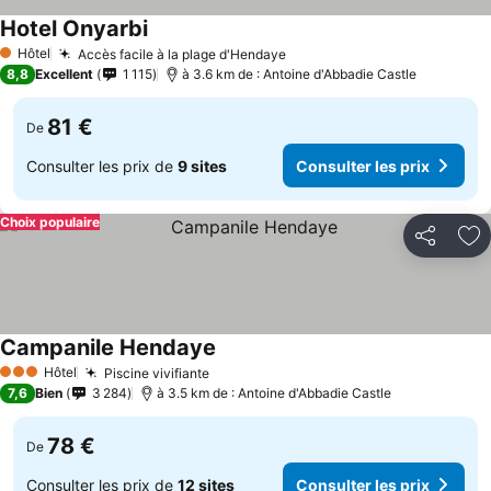
Hotel Onyarbi
Hôtel
Accès facile à la plage d'Hendaye
1 Étoiles
8,8
Excellent
1 115
à 3.6 km de : Antoine d'Abbadie Castle
81 €
De
Consulter les prix de
9 sites
Consulter les prix
Choix populaire
Partager
Aj
Campanile Hendaye
Hôtel
Piscine vivifiante
3 Étoiles
7,6
Bien
3 284
à 3.5 km de : Antoine d'Abbadie Castle
78 €
De
Consulter les prix de
12 sites
Consulter les prix