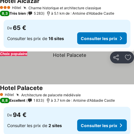
Hotel Alcazar
Hôtel
Charme historique et architecture classique
3 Étoiles
8,3
Très bien
5 283
à 5.1 km de : Antoine d'Abbadie Castle
65 €
De
Consulter les prix de
16 sites
Consulter les prix
Choix populaire
Partager
Aj
Hotel Palacete
Hôtel
Architecture de palacete médiévale
1 Étoiles
8,8
Excellent
1 833
à 3.7 km de : Antoine d'Abbadie Castle
94 €
De
Consulter les prix de
2 sites
Consulter les prix