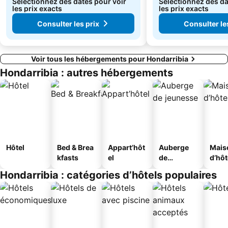
Sélectionnez des dates pour voir
Sélectionnez des da
les prix exacts
les prix exacts
Consulter les prix
Consulter le
Voir tous les hébergements pour Hondarribia
Hondarribia : autres hébergements
Hôtel
Bed & Brea
Appart’hôt
Auberge
Mais
kfasts
el
de
d’hô
jeunesse
Hondarribia : catégories d’hôtels populaires