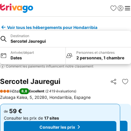
Favoris
Se con
Me
Voir tous les hébergements pour Hondarribia
Destination
Sercotel Jauregui
Arrivée/départ
Personnes et chambres
Dates
2 personnes, 1 chambre
Comment les paiements influencent notre classement
Sercotel Jauregui
Partager
Aj
Hôtel
8,8
Excellent
(
2 419 évaluations
)
3 Étoiles
Zuloaga Kalea, 5, 20280, Hondarribia, Espagne
59 €
59 €
de
de
Consulter les prix de
17 sites
Consulter les prix de
17 sites
Consulter les prix
Consulter les prix