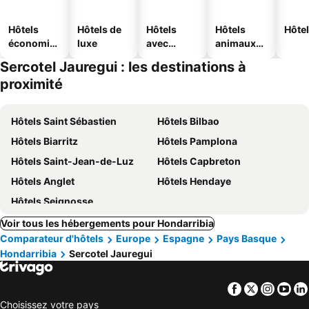
Hôtels
Hôtels de
Hôtels
Hôtels
Hôtel
économiq
luxe
avec
animaux
ues
piscine
acceptés
Sercotel Jauregui : les destinations à
proximité
Hôtels Saint Sébastien
Hôtels Bilbao
Hôtels Biarritz
Hôtels Pamplona
Hôtels Saint-Jean-de-Luz
Hôtels Capbreton
Hôtels Anglet
Hôtels Hendaye
Hôtels Seignosse
Voir tous les hébergements pour Hondarribia
Comparateur d'hôtels
Europe
Espagne
Pays Basque
Hondarribia
Sercotel Jauregui
Facebook
Twitter
Insta
Yo
Choisissez votre pays