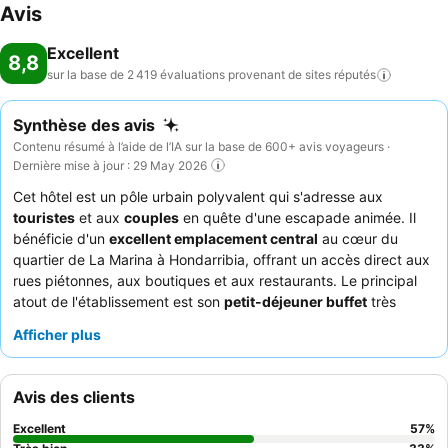
Avis
Excellent
8,8
sur la base de 2 419 évaluations provenant de sites
réputés
Synthèse des avis
Contenu résumé à l’aide de l’IA sur la base de 600+ avis voyageurs ·
Dernière mise à jour : 29 May 2026
Cet hôtel est un pôle urbain polyvalent qui s'adresse aux
touristes
et aux
couples
en quête d'une escapade animée. Il
bénéficie d'un
excellent emplacement central
au cœur du
quartier de La Marina à Hondarribia, offrant un accès direct aux
rues piétonnes, aux boutiques et aux restaurants. Le principal
atout de l'établissement est son
petit-déjeuner buffet
très
apprécié, qui propose une grande variété de plats chauds et
Afficher plus
froids, de pâtisseries locales et de fruits frais. Les clients ne
cessent de louer l'
équipe de la réception
pour son aide
exceptionnelle et son service attentionné, créant une
Avis des clients
atmosphère confortable et agréable. Pour ceux qui recherchent
une expérience plus calme, il est recommandé de demander
Excellent
57
%