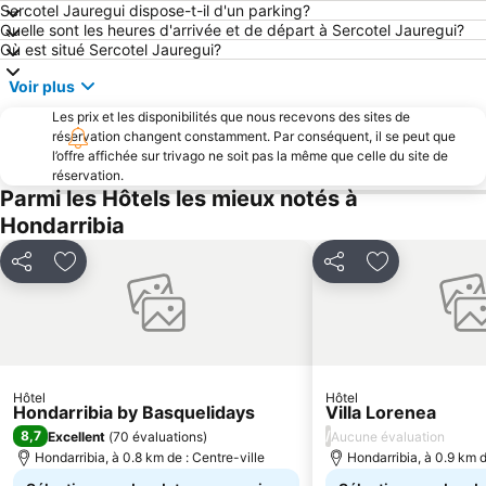
Aéroport de Saint-Sébastien
Mont Igueldo
Sercotel Jauregui dispose-t-il d'un parking?
Quelle sont les heures d'arrivée et de départ à Sercotel Jauregui?
La Fête du Piment d'Espelette
Casino Barrière de Biarritz
Où est situé Sercotel Jauregui?
Plage La Milady
Port de plaisance d'Hendaye
Voir plus
Zarautz
Place de la Constitution
Les prix et les disponibilités que nous recevons des sites de
Aquarium de San Sebastián
Gros
réservation changent constamment. Par conséquent, il se peut que
l’offre affichée sur trivago ne soit pas la même que celle du site de
Puerto de Pasajes
Le Port Vieux
réservation.
Centre historique
Deba
Parmi les Hôtels les mieux notés à
Hondarribia
Akartegi
Plage du Miramar
Rocher de la Vierge
Quais de la Nive
Partager
Ajouter à mes favoris
Partager
Ajouter à mes
Playa de Monte Igeldo
Circuits Découvertes Centre Ville
Donostiako Jazzaldia
San Sebastián Eguna
Plage d'Itzurun
Altza
Thalassa Biarritz
Antilla
Hôtel
Hôtel
Hondarribia by Basquelidays
Cathédrale Sainte-Marie
Thermes La Perle
Villa Lorenea
8,7
/
Excellent
(
70 évaluations
)
Aucune évaluation
Grottes de Zugarramurdiko
Carnaval de Tolède
Hondarribia, à 0.8 km de : Centre-ville
Hondarribia, à 0.9 km d