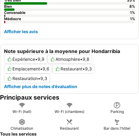
une chambre donnant sur le jardin.
Très bien
33
%
Bien
8
%
Convenable
1
%
Médiocre
1
%
Afficher les avis
Note supérieure à la moyenne pour Hondarribia
Expérience
•
9,9
Atmosphère
•
9,8
Emplacement
•
9,6
Restaurant
•
9,3
Restauration
•
9,3
Afficher plus de notes d’évaluation
Principaux services
Wi-Fi (hall)
Wi-Fi (chambres)
Parking
Climatisation
Restaurant
Bar dans l'hôtel
Tous les services