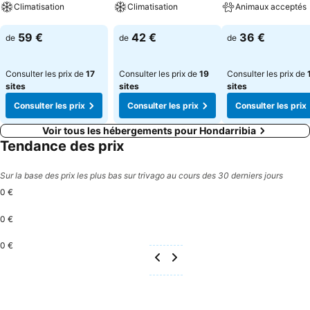
Climatisation
Climatisation
Animaux acceptés
Consulter les prix
Consulter les prix
Consulter les pri
59 €
42 €
36 €
de
de
de
Consulter les prix de
17
Consulter les prix de
19
Consulter les prix de
sites
sites
sites
Consulter les prix
Consulter les prix
Consulter les prix
Voir tous les hébergements pour Hondarribia
Tendance des prix
Sur la base des prix les plus bas sur trivago au cours des 30 derniers jours
0 €
0 €
0 €