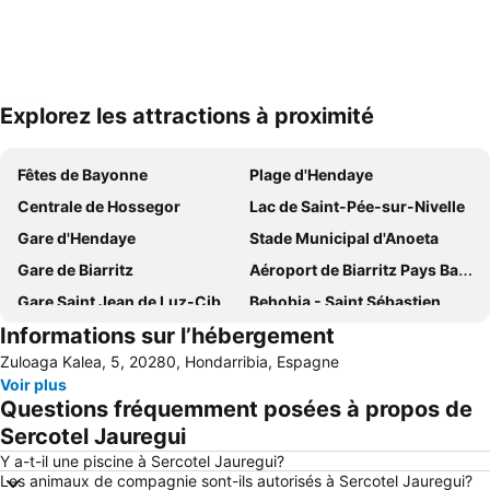
Explorez les attractions à proximité
Agrandir la carte
Fêtes de Bayonne
Plage d'Hendaye
Centrale de Hossegor
Lac de Saint-Pée-sur-Nivelle
Gare d'Hendaye
Stade Municipal d'Anoeta
Gare de Biarritz
Aéroport de Biarritz Pays Basque
Gare Saint Jean de Luz-Ciboure
Behobia - Saint Sébastien
Informations sur l’hébergement
Le Petit Train de La Rhune
Grande Plage
Zuloaga Kalea, 5, 20280, Hondarribia, Espagne
Port des Landes
La Grande Plage
Voir plus
Centro
La Côte des Basques
Questions fréquemment posées à propos de
Plage du Port Vieux
Hondarribia
Sercotel Jauregui
De la Concha
Gare du Nord de Saint Sébastien
Y a-t-il une piscine à Sercotel Jauregui?
Les animaux de compagnie sont-ils autorisés à Sercotel Jauregui?