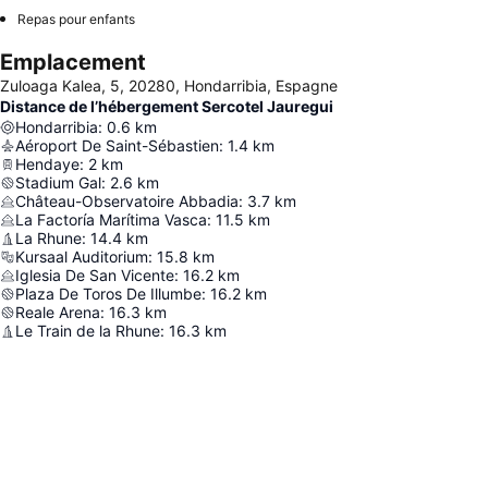
Repas pour enfants
Emplacement
Zuloaga Kalea, 5, 20280, Hondarribia, Espagne
Distance de l’hébergement Sercotel Jauregui
Hondarribia
:
0.6
km
Aéroport De Saint-Sébastien
:
1.4
km
Hendaye
:
2
km
Stadium Gal
:
2.6
km
Château-Observatoire Abbadia
:
3.7
km
La Factoría Marítima Vasca
:
11.5
km
La Rhune
:
14.4
km
Kursaal Auditorium
:
15.8
km
Iglesia De San Vicente
:
16.2
km
Plaza De Toros De Illumbe
:
16.2
km
Reale Arena
:
16.3
km
Le Train de la Rhune
:
16.3
km