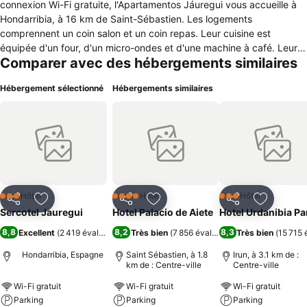
connexion Wi-Fi gratuite, l'Apartamentos Jáuregui vous accueille à
Hondarribia, à 16 km de Saint-Sébastien. Les logements
comprennent un coin salon et un coin repas. Leur cuisine est
équipée d'un four, d'un micro-ondes et d'une machine à café. Leur
Comparer avec des hébergements similaires
salle de bains privative est quant à elle pourvue d'un bidet et de
serviettes de toilette. L'établissement abrite par ailleurs un
Hébergement sélectionné
Hébergements similaires
restaurant, et des paniers-repas pourront vous être préparés sur
demande. D'autre part, Biarritz se trouve à 23 km de l'Apartamentos
Jáuregui. Enfin, l'aéroport le plus proche, celui de Saint-Sébastien,
est installé à 1 km de l'établissement.
Hôtel
Hôtel
Hôtel
3 Étoiles
4 Étoiles
3 Étoiles
Partager
Ajouter à mes favoris
Partager
Ajouter à mes favoris
Partager
Ajouter à
Sercotel Jauregui
Hotel Palacio de Aiete
Hotel Urdanibia Pa
8,8
8,2
8,3
Excellent
(
2 419 évaluations
)
Très bien
(
7 856 évaluations
Très bien
)
(
15 715 
Hondarribia, Espagne
Saint Sébastien, à 1.8
Irun, à 3.1 km de :
km de : Centre-ville
Centre-ville
Wi-Fi gratuit
Wi-Fi gratuit
Wi-Fi gratuit
Parking
Parking
Parking