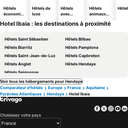
Hôtels
Hôtels de
Hôtels
Hôtels
Hôtel
économiq
luxe
avec
animaux
ues
piscine
acceptés
Hotel Ibaia : les destinations à proximité
Hôtels Saint Sébastien
Hôtels Bilbao
Hôtels Biarritz
Hôtels Pamplona
Hôtels Saint-Jean-de-Luz
Hôtels Capbreton
Hôtels Anglet
Hôtels Hendaye
Hôtels Seignosse
Voir tous les hébergements pour Hendaye
Comparateur d'hôtels
Europe
France
Aquitaine
Pyrénées Atlantiques
Hendaye
Hotel Ibaia
Facebook
Twitter
Insta
Yo
Choisissez votre pays