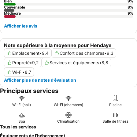
grâce à des liaisons de transport faciles. Bien que le petit-
Bien
9
%
Convenable
8
%
déjeuner soit très apprécié pour sa qualité et sa variété, les
Médiocre
9
%
clients doivent être conscients de son coût. De plus, il est
conseillé de se renseigner à l'avance sur le stationnement, car il
Afficher les avis
peut être coûteux et nécessite une réservation, ce qui n'est
souvent pas clairement indiqué lors de la réservation.
Note supérieure à la moyenne pour Hendaye
Emplacement
•
9,4
Confort des chambres
•
9,3
Propreté
•
9,2
Services et équipements
•
8,8
Wi-Fi
•
8,7
Afficher plus de notes d’évaluation
Principaux services
Wi-Fi (hall)
Wi-Fi (chambres)
Piscine
Spa
Climatisation
Salle de fitness
Tous les services
Équipements de l’hébergement