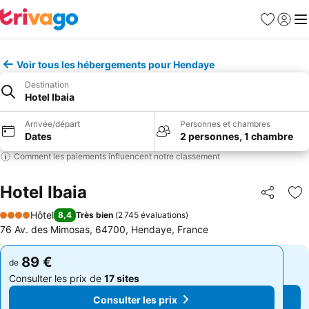
Favoris
Se con
Me
Voir tous les hébergements pour Hendaye
Destination
Hotel Ibaia
Arrivée/départ
Personnes et chambres
Dates
2 personnes, 1 chambre
Comment les paiements influencent notre classement
Hotel Ibaia
Partager
Aj
Hôtel
8,4
Très bien
(
2 745 évaluations
)
4 Étoiles
76 Av. des Mimosas, 64700, Hendaye, France
89 €
89 €
de
de
Consulter les prix de
17 sites
Consulter les prix de
17 sites
Consulter les prix
Consulter les prix