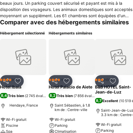
beaux jours. Un parking couvert sécurisé et payant est mis à la
disposition des voyageurs. Les animaux domestiques sont acceptés
moyennant un supplément. Les 61 chambres sont équipées d'un
Comparer avec des hébergements similaires
balcon avec mobilier, de la climatisation, d'un téléviseur avec
réception satellite et d'un coffre-fort. Elles offrent une vue sur le
Hébergement sélectionné
Hébergements similaires
jardin ou bien sur la piscine, le port et les montagnes. Les salles-de-
bains privatives sont dotées d'une baignoire et les toilettes sont
séparées. Le centre de thalassothérapie Serge Blanco est à 450
mètres de l'Hotel Ibaia. Saint-Jean-de-Luz est situé à 14 kilomètres.
Fontarrabie, ville fortifiée d'Espagne, est à 10 kilomètres de
l'établissement. L'Hotel Ibaia, classé 3 étoiles, est situé sur la côte
basque, entre le port de plaisance et la longue plage de sable fin
d'Hendaye. Le petit-déjeuner buffet est servi chaque matin. Le
Hôtel
Hôtel
Hôtel
4 Étoiles
4 Étoiles
3 Étoiles
Partager
Ajouter à mes favoris
Partager
Ajouter à mes favoris
Partager
Ajouter à
restaurant l'Embata propose une cuisine du marché et de délicieux
Hotel Ibaia
Hotel Palacio de Aiete
B&B HOTEL Saint-
plats de viande.
Jean-de-Luz
8,4
8,2
Très bien
(
2 745 évaluations
)
Très bien
(
7 856 évaluations
)
8,7
Excellent
(
10 519 
Hendaye, France
Saint Sébastien, à 1.8
km de : Centre-ville
Saint-Jean-de-Luz
3.3 km de : Centre-
Wi-Fi gratuit
Wi-Fi gratuit
Wi-Fi gratuit
Piscine
Parking
Parking
Spa
Climatisation