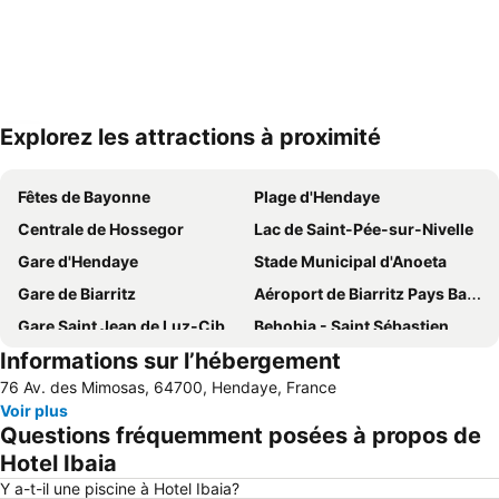
Explorez les attractions à proximité
Agrandir la carte
Fêtes de Bayonne
Plage d'Hendaye
Centrale de Hossegor
Lac de Saint-Pée-sur-Nivelle
Gare d'Hendaye
Stade Municipal d'Anoeta
Gare de Biarritz
Aéroport de Biarritz Pays Basque
Gare Saint Jean de Luz-Ciboure
Behobia - Saint Sébastien
Informations sur l’hébergement
Le Petit Train de La Rhune
Grande Plage
76 Av. des Mimosas, 64700, Hendaye, France
Port des Landes
La Grande Plage
Voir plus
Centro
La Côte des Basques
Questions fréquemment posées à propos de
Plage du Port Vieux
Hondarribia
Hotel Ibaia
De la Concha
Gare du Nord de Saint Sébastien
Y a-t-il une piscine à Hotel Ibaia?