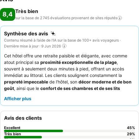
Très bien
8,4
sur la base de 2 745 évaluations provenant de sites
réputés
Synthèse des avis
Contenu résumé à l’aide de l’IA sur la base de 100+ avis voyageurs ·
Dernière mise à jour : 9 Jun 2026
Cet hôtel offre une retraite paisible et élégante, avec comme
atout principal sa
proximité exceptionnelle de la plage
,
souvent à seulement deux minutes à pied, offrant un accès
immédiat au littoral. Les clients soulignent constamment la
propreté impeccable
de l'hôtel, son
décor moderne et de bon
goût
, ainsi que le
confort de ses chambres et de ses lits
spacieux
, garantissant un séjour reposant. Le
personnel amical
Afficher plus
et attentif
contribue également de manière significative à une
expérience positive, se mettant souvent en quatre pour aider.
C'est un choix idéal pour les
couples
à la recherche d'une
Avis des clients
escapade paisible et relaxante, les
familles
recherchant un
accès pratique à la plage et un hébergement confortable, et les
Excellent
45
%
touristes
souhaitant explorer la région et l'Espagne voisine
Très bien
29
%