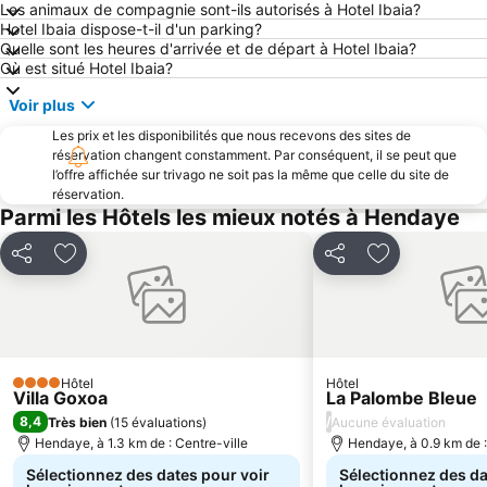
Les animaux de compagnie sont-ils autorisés à Hotel Ibaia?
Aéroport de Saint-Sébastien
Mont Igueldo
Hotel Ibaia dispose-t-il d'un parking?
Quelle sont les heures d'arrivée et de départ à Hotel Ibaia?
La Fête du Piment d'Espelette
Casino Barrière de Biarritz
Où est situé Hotel Ibaia?
Plage La Milady
Port de plaisance d'Hendaye
Voir plus
Zarautz
Place de la Constitution
Les prix et les disponibilités que nous recevons des sites de
Aquarium de San Sebastián
Gros
réservation changent constamment. Par conséquent, il se peut que
l’offre affichée sur trivago ne soit pas la même que celle du site de
Puerto de Pasajes
Le Port Vieux
réservation.
Centre historique
Deba
Parmi les Hôtels les mieux notés à Hendaye
Akartegi
Plage du Miramar
Partager
Ajouter à mes favoris
Partager
Ajouter à mes
Rocher de la Vierge
Quais de la Nive
Playa de Monte Igeldo
Circuits Découvertes Centre Ville
Donostiako Jazzaldia
San Sebastián Eguna
Plage d'Itzurun
Altza
Hôtel
Hôtel
4 Étoiles
Villa Goxoa
La Palombe Bleue
Thalassa Biarritz
Antilla
8,4
/
Très bien
(
15 évaluations
)
Aucune évaluation
Cathédrale Sainte-Marie
Thermes La Perle
Hendaye, à 1.3 km de : Centre-ville
Hendaye, à 0.9 km de :
Grottes de Zugarramurdiko
Carnaval de Tolède
Sélectionnez des dates pour voir
Sélectionnez des da