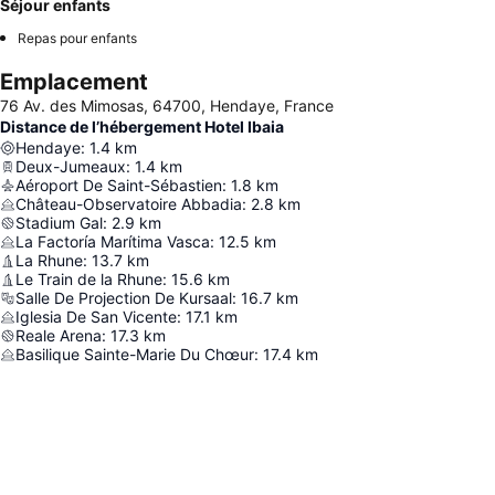
Séjour enfants
Repas pour enfants
Emplacement
76 Av. des Mimosas, 64700, Hendaye, France
Distance de l’hébergement Hotel Ibaia
Hendaye
:
1.4
km
Deux-Jumeaux
:
1.4
km
Aéroport De Saint-Sébastien
:
1.8
km
Château-Observatoire Abbadia
:
2.8
km
Stadium Gal
:
2.9
km
La Factoría Marítima Vasca
:
12.5
km
La Rhune
:
13.7
km
Le Train de la Rhune
:
15.6
km
Salle De Projection De Kursaal
:
16.7
km
Iglesia De San Vicente
:
17.1
km
Reale Arena
:
17.3
km
Basilique Sainte-Marie Du Chœur
:
17.4
km