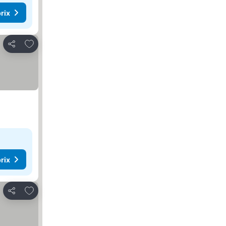
rix
Ajouter à mes favoris
Partager
rix
Ajouter à mes favoris
Partager