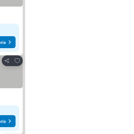
rix
Ajouter à mes favoris
Partager
rix