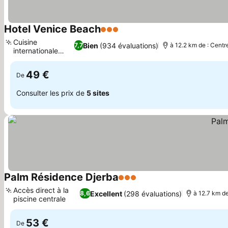
Hotel Venice Beach
3 Étoiles
Cuisine
Bien
(934 évaluations)
7,7
à 12.2 km de : Centre
internationale
variée
49 €
De
Consulter les prix de
5 sites
Palm Résidence Djerba
3 Étoiles
Accès direct à la
Excellent
(298 évaluations)
8,6
à 12.7 km de
piscine centrale
53 €
De