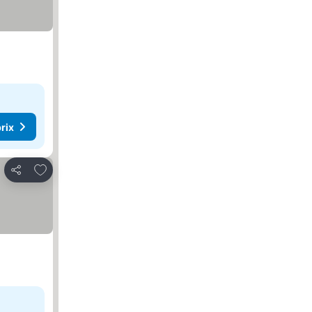
rix
Ajouter à mes favoris
Partager