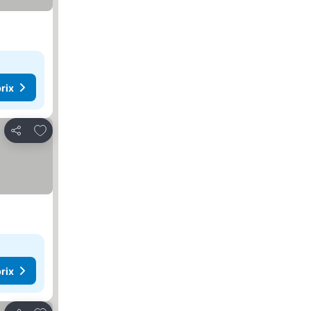
rix
Ajouter à mes favoris
Partager
rix