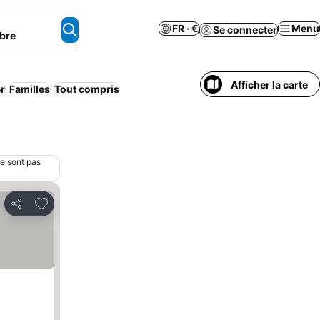
FR · €
Menu
Se connecter
bre
Afficher la carte
r
Familles
Tout compris
ne sont pas
Ajouter à mes favoris
Partager