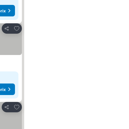
rix
Ajouter à mes favoris
Partager
rix
Ajouter à mes favoris
Partager