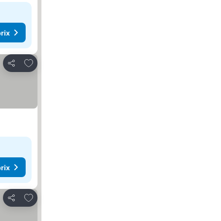
rix
Ajouter à mes favoris
Partager
rix
Ajouter à mes favoris
Partager