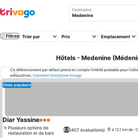
Destination
Filtres
Trier par
Prix
Emplacement
Hôtels - Medenine (Médenin
Ce référencement par défaut prend en compte l’intérêt probable pour l’utili
exhaustives.
Comment fonctionne trivago
Choix populaire
Diar Yassine
3 Étoiles
Plusieurs options de
(407 évaluations)
6,5
à 12.1 km de : 
restauration et de bars