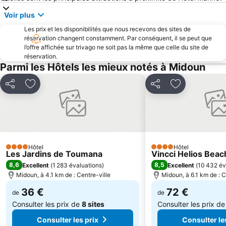
Voir plus
Les prix et les disponibilités que nous recevons des sites de
réservation changent constamment. Par conséquent, il se peut que
l’offre affichée sur trivago ne soit pas la même que celle du site de
réservation.
Parmi les Hôtels les mieux notés à Midoun
Partager
Ajouter à mes favoris
Partager
Ajouter à mes
Hôtel
Hôtel
4 Étoiles
4 Étoiles
Les Jardins de Toumana
Vincci Helios Beac
8,6
8,5
Excellent
(
1 283 évaluations
)
Excellent
(
10 432 év
Midoun, à 4.1 km de : Centre-ville
Midoun, à 6.1 km de : C
36 €
72 €
de
de
Consulter les prix de
8 sites
Consulter les prix d
Consulter les prix
Consulter le