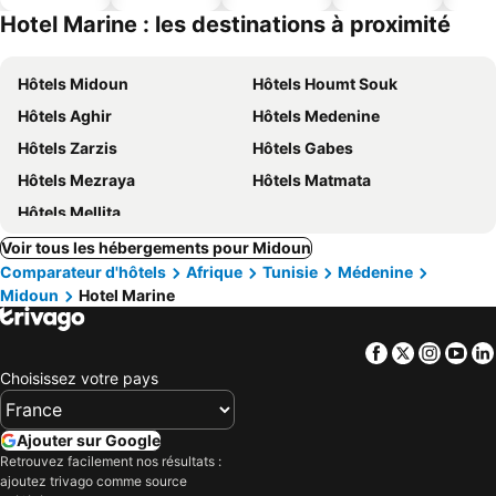
ues
piscine
acceptés
Hotel Marine : les destinations à proximité
Hôtels Midoun
Hôtels Houmt Souk
Hôtels Aghir
Hôtels Medenine
Hôtels Zarzis
Hôtels Gabes
Hôtels Mezraya
Hôtels Matmata
Hôtels Mellita
Voir tous les hébergements pour Midoun
Comparateur d'hôtels
Afrique
Tunisie
Médenine
Midoun
Hotel Marine
Facebook
Twitter
Insta
Yo
Choisissez votre pays
Ajouter sur Google
Retrouvez facilement nos résultats :
ajoutez trivago comme source