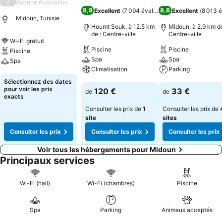
/
Aucune évaluation
8,9
8,6
Excellent
(
7 094 évaluations
Excellent
)
(
8 013 é
Midoun, Tunisie
Houmt Souk, à 12.5 km
Midoun, à 2.9 km de
de : Centre-ville
Centre-ville
Wi-Fi gratuit
Piscine
Piscine
Piscine
Spa
Spa
Spa
Climatisation
Parking
Consulter les prix
Sélectionnez des dates
Consulter les prix
Consulter les pri
pour voir les prix
120 €
33 €
de
de
exacts
Consulter les prix de
1
Consulter les prix de
site
sites
Consulter les prix
Consulter les prix
Consulter les prix
Voir tous les hébergements pour Midoun
Principaux services
Wi-Fi (hall)
Wi-Fi (chambres)
Piscine
Spa
Parking
Animaux acceptés