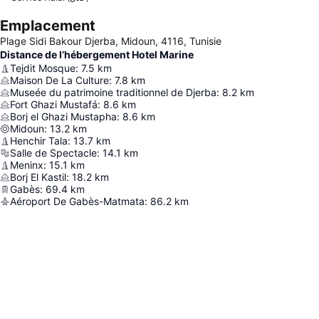
Emplacement
Plage Sidi Bakour Djerba, Midoun, 4116, Tunisie
Distance de l’hébergement Hotel Marine
Tejdit Mosque
:
7.5
km
Maison De La Culture
:
7.8
km
Museée du patrimoine traditionnel de Djerba
:
8.2
km
Fort Ghazi Mustafá
:
8.6
km
Borj el Ghazi Mustapha
:
8.6
km
Midoun
:
13.2
km
Henchir Tala
:
13.7
km
Salle de Spectacle
:
14.1
km
Meninx
:
15.1
km
Borj El Kastil
:
18.2
km
Gabès
:
69.4
km
Aéroport De Gabès-Matmata
:
86.2
km