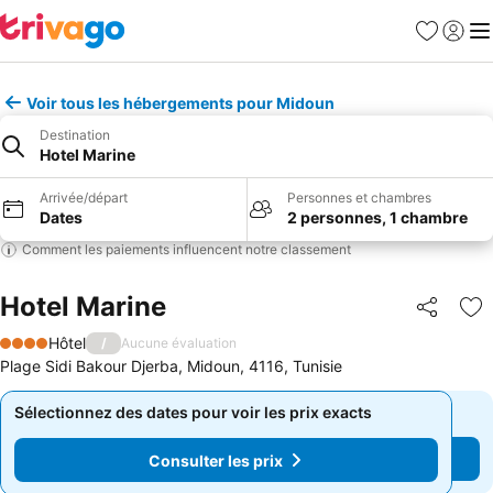
Favoris
Se con
Me
Voir tous les hébergements pour Midoun
Destination
Hotel Marine
Arrivée/départ
Personnes et chambres
Dates
2 personnes, 1 chambre
Comment les paiements influencent notre classement
Hotel Marine
Partager
Aj
Hôtel
/
Aucune évaluation
4 Étoiles
Plage Sidi Bakour Djerba, Midoun, 4116, Tunisie
Sélectionnez des dates pour voir les prix exacts
Sélectionnez des dates pour voir les prix exacts
Consulter les prix
Consulter les prix