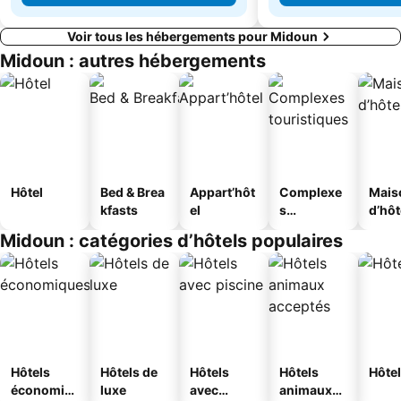
Voir tous les hébergements pour Midoun
Midoun : autres hébergements
Hôtel
Bed & Brea
Appart’hôt
Complexe
Mais
kfasts
el
s
d’hô
touristique
Midoun : catégories d’hôtels populaires
s
Hôtels
Hôtels de
Hôtels
Hôtels
Hôtel
économiq
luxe
avec
animaux