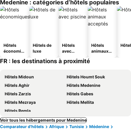
Medenine : catégories d’hôtels populaires
s
Hôtels
Hôtels de
Hôtels
Hôtels
Hôtel
économiq
luxe
avec
animaux
ues
piscine
acceptés
FR : les destinations à proximité
Hôtels Midoun
Hôtels Houmt Souk
Hôtels Aghir
Hôtels Medenine
Hôtels Zarzis
Hôtels Gabes
Hôtels Mezraya
Hôtels Mellita
Hôtels Remla
Voir tous les hébergements pour Medenine
Comparateur d'hôtels
Afrique
Tunisie
Médenine