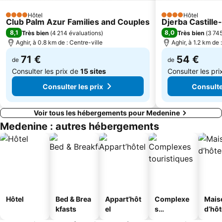
Hôtel
Hôtel
4 Étoiles
4 Étoiles
Club Palm Azur Families and Couples
Djerba Castille
8,1
8,0
Très bien
(
4 214 évaluations
)
Très bien
(
3 74
Aghir, à 0.8 km de : Centre-ville
Aghir, à 1.2 km de 
71 €
54 €
de
de
Consulter les prix de
15 sites
Consulter les pr
Consulter les prix
Consulter
Voir tous les hébergements pour Medenine
Medenine : autres hébergements
Hôtel
Bed & Brea
Appart’hôt
Complexe
Mais
kfasts
el
s
d’hô
touristique