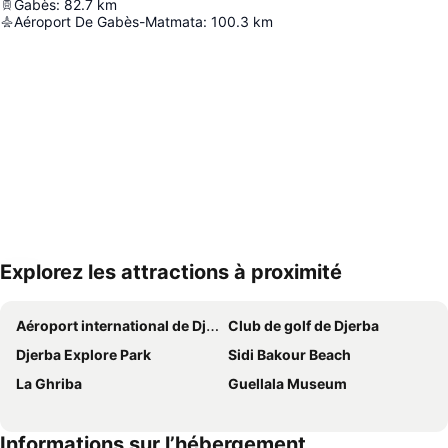
Gabès
:
82.7
km
Aéroport De Gabès-Matmata
:
100.3
km
Explorez les attractions à proximité
Agrandir la carte
Aéroport international de Djerba-Zarzis
Club de golf de Djerba
Djerba Explore Park
Sidi Bakour Beach
La Ghriba
Guellala Museum
Informations sur l’hébergement