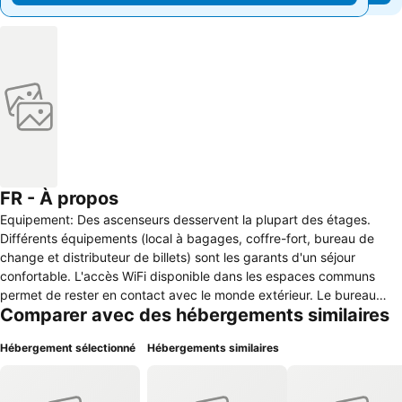
FR - À propos
Equipement: Des ascenseurs desservent la plupart des étages.
Différents équipements (local à bagages, coffre-fort, bureau de
change et distributeur de billets) sont les garants d'un séjour
confortable. L'accès WiFi disponible dans les espaces communs
permet de rester en contact avec le monde extérieur. Le bureau
Comparer avec des hébergements similaires
touristique offre toute l'aide voulue pour réserver des excursions.
L'hôtel est fier de ses nombreux aménagements conçus pour les
Hébergement sélectionné
Hébergements similaires
personnes à mobilité réduite. L'établissement met à disposition un
restaurant, un café, un bar et un bar de plage. Le supermarché,
ainsi que d'autres boutiques combleront les amateurs de shopping.