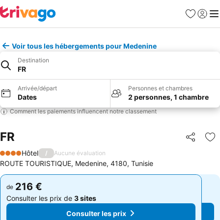
Favoris
Se con
Me
Voir tous les hébergements pour Medenine
Destination
FR
Arrivée/départ
Personnes et chambres
Dates
2 personnes, 1 chambre
Comment les paiements influencent notre classement
FR
Partager
Aj
Hôtel
/
Aucune évaluation
4 Étoiles
ROUTE TOURISTIQUE, Medenine, 4180, Tunisie
216 €
216 €
de
de
Consulter les prix de
3 sites
Consulter les prix de
3 sites
Consulter les prix
Consulter les prix