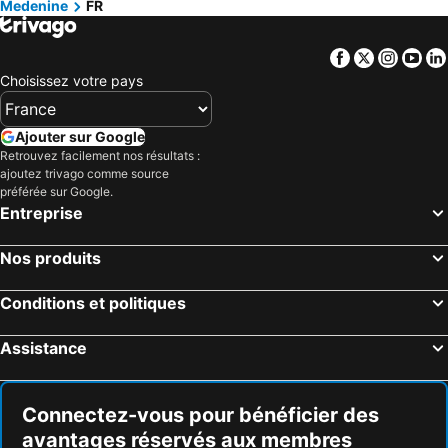
Medenine
FR
Facebook
Twitter
Insta
Yo
Choisissez votre pays
Ajouter sur Google
Retrouvez facilement nos résultats :
ajoutez trivago comme source
préférée sur Google.
Entreprise
Nos produits
Conditions et politiques
Assistance
Connectez-vous pour bénéficier des
avantages réservés aux membres