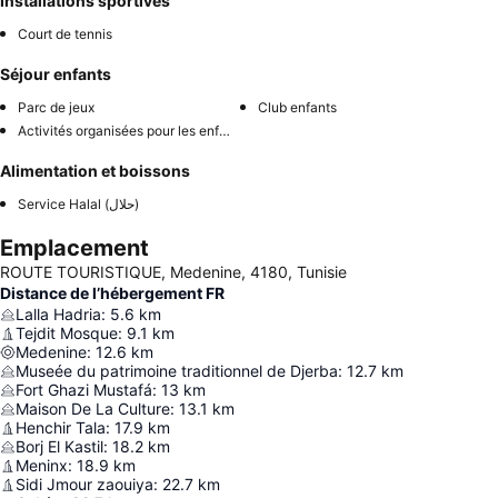
Installations sportives
Court de tennis
Séjour enfants
Parc de jeux
Club enfants
Activités organisées pour les enfants
Alimentation et boissons
Service Halal (حلال)
Emplacement
ROUTE TOURISTIQUE, Medenine, 4180, Tunisie
Distance de l’hébergement FR
Lalla Hadria
:
5.6
km
Tejdit Mosque
:
9.1
km
Medenine
:
12.6
km
Museée du patrimoine traditionnel de Djerba
:
12.7
km
Fort Ghazi Mustafá
:
13
km
Maison De La Culture
:
13.1
km
Henchir Tala
:
17.9
km
Borj El Kastil
:
18.2
km
Meninx
:
18.9
km
Sidi Jmour zaouiya
:
22.7
km