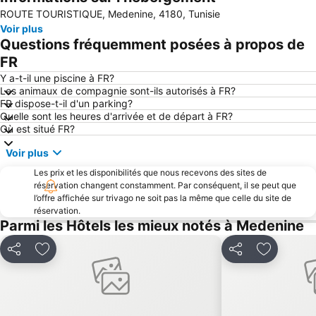
ROUTE TOURISTIQUE, Medenine, 4180, Tunisie
Voir plus
Questions fréquemment posées à propos de
FR
Y a-t-il une piscine à FR?
Les animaux de compagnie sont-ils autorisés à FR?
FR dispose-t-il d'un parking?
Quelle sont les heures d'arrivée et de départ à FR?
Où est situé FR?
Voir plus
Les prix et les disponibilités que nous recevons des sites de
réservation changent constamment. Par conséquent, il se peut que
l’offre affichée sur trivago ne soit pas la même que celle du site de
réservation.
Parmi les Hôtels les mieux notés à Medenine
Partager
Ajouter à mes favoris
Partager
Ajouter à