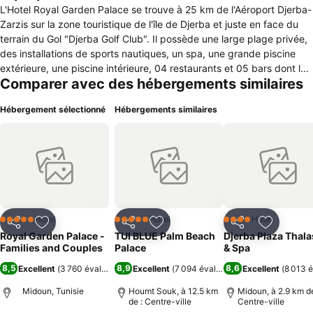
L'Hotel Royal Garden Palace se trouve à 25 km de l'Aéroport Djerba-
Zarzis sur la zone touristique de l'île de Djerba et juste en face du
terrain du Gol "Djerba Golf Club". Il possède une large plage privée,
des installations de sports nautiques, un spa, une grande piscine
extérieure, une piscine intérieure, 04 restaurants et 05 bars dont le
Comparer avec des hébergements similaires
plus fameux s'appelle "Maya Beach bar", un parking privé gratuit
sur place. Toutes les chambres disposent d'une télévision à écran
Hébergement sélectionné
Hébergements similaires
plat. Certaines comprennent un coin salon où vous pourrez vous
détendre après une journée bien remplie. Plusieurs d'entre elles
offrent une vue sur la mer, la piscine ou le jardin. Privatives, les
salles de bains sont pourvues de peignoirs et d'articles de toilette
offerts. L'Hotel Royal Garden Palace comporte une connexion Wi-Fi
gratuite. La réception est ouverte 24h/24. Vous aurez la possibilité
de jouer au tennis sur place et la région est très appréciée des
amateurs de golf. Un service de location de voitures est assuré.
Hôtel
Hôtel
Hôtel
5 Étoiles
5 Étoiles
4 Étoiles
Partager
Ajouter à mes favoris
Partager
Ajouter à mes favoris
Partager
Ajouter à
Royal Garden Palace -
TUI BLUE Palm Beach
Djerba Plaza Thal
Families and Couples
Palace
& Spa
8,5
8,9
8,6
Excellent
(
3 760 évaluations
)
Excellent
(
7 094 évaluations
Excellent
)
(
8 013 é
Midoun, Tunisie
Houmt Souk, à 12.5 km
Midoun, à 2.9 km de
de : Centre-ville
Centre-ville