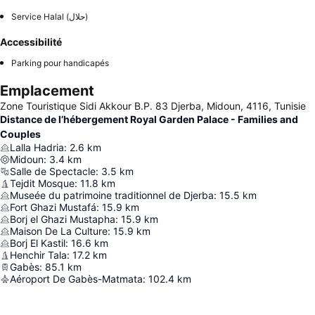
Service Halal (حلال)
Accessibilité
Parking pour handicapés
Emplacement
Zone Touristique Sidi Akkour B.P. 83 Djerba, Midoun, 4116, Tunisie
Distance de l’hébergement Royal Garden Palace - Families and
Couples
Lalla Hadria
:
2.6
km
Midoun
:
3.4
km
Salle de Spectacle
:
3.5
km
Tejdit Mosque
:
11.8
km
Museée du patrimoine traditionnel de Djerba
:
15.5
km
Fort Ghazi Mustafá
:
15.9
km
Borj el Ghazi Mustapha
:
15.9
km
Maison De La Culture
:
15.9
km
Borj El Kastil
:
16.6
km
Henchir Tala
:
17.2
km
Gabès
:
85.1
km
Aéroport De Gabès-Matmata
:
102.4
km