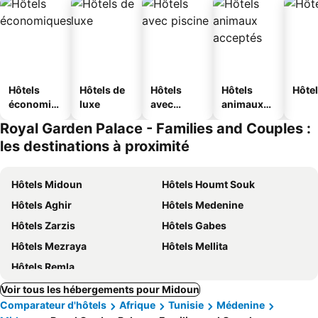
Hôtels
Hôtels de
Hôtels
Hôtels
Hôtel
économiq
luxe
avec
animaux
ues
piscine
acceptés
Royal Garden Palace - Families and Couples :
les destinations à proximité
Hôtels Midoun
Hôtels Houmt Souk
Hôtels Aghir
Hôtels Medenine
Hôtels Zarzis
Hôtels Gabes
Hôtels Mezraya
Hôtels Mellita
Hôtels Remla
Voir tous les hébergements pour Midoun
Comparateur d'hôtels
Afrique
Tunisie
Médenine