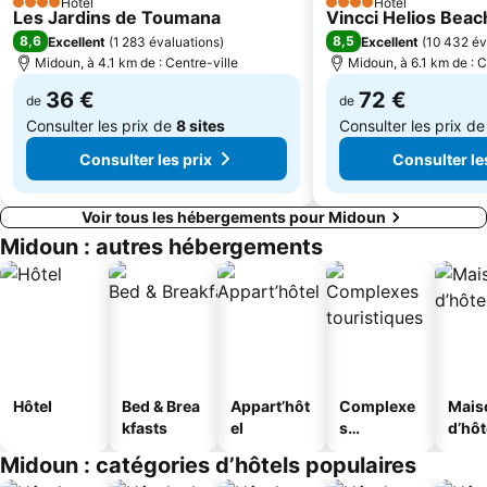
Hôtel
Hôtel
4 Étoiles
4 Étoiles
Les Jardins de Toumana
Vincci Helios Beac
8,6
8,5
Excellent
(
1 283 évaluations
)
Excellent
(
10 432 év
Midoun, à 4.1 km de : Centre-ville
Midoun, à 6.1 km de : C
36 €
72 €
de
de
Consulter les prix de
8 sites
Consulter les prix d
Consulter les prix
Consulter le
Voir tous les hébergements pour Midoun
Midoun : autres hébergements
Hôtel
Bed & Brea
Appart’hôt
Complexe
Mais
kfasts
el
s
d’hô
touristique
Midoun : catégories d’hôtels populaires
s