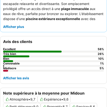
escapade relaxante et divertissante. Son emplacement
privilégié offre un accès direct à une
plage immaculée
aux
eaux de rêve, parfaite pour bronzer ou explorer. L'établissement
dispose d'une
piscine extérieure exceptionnelle
avec des
sections froides et chaudes, pour tous les âges, ainsi que des
Afficher plus
courts de tennis bien entretenus et un spa tranquille. Les clients
apprécient constamment le
personnel chaleureux et
professionnel
, en particulier l'équipe d'animation, ainsi que le
Avis des clients
buffet varié et de grande qualité
proposant diverses spécialités
internationales et locales. Pour une expérience vraiment
Excellent
58
%
relaxante, optez pour une chambre avec
vue sur le jardin
pour
Très bien
26
%
une ambiance plus calme.
Bien
10
%
Convenable
1
%
Médiocre
5
%
Afficher les avis
Note supérieure à la moyenne pour Midoun
Atmosphère
•
9,7
Expérience
•
9,6
Petit déjeuner
•
9,0
Propreté
•
8,7
Service
•
8,6