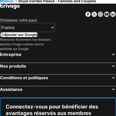
Midoun
Royal Garden Palace - Families and Couples
Facebook
Twitter
Insta
Yo
Choisissez votre pays
Ajouter sur Google
Retrouvez facilement nos résultats :
ajoutez trivago comme source
préférée sur Google.
Entreprise
Nos produits
Conditions et politiques
Assistance
Connectez-vous pour bénéficier des
avantages réservés aux membres