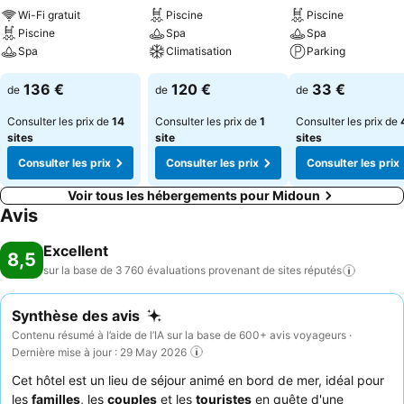
Wi-Fi gratuit
Piscine
Piscine
Piscine
Spa
Spa
Spa
Climatisation
Parking
136 €
120 €
33 €
de
de
de
Consulter les prix de
14
Consulter les prix de
1
Consulter les prix de
sites
site
sites
Consulter les prix
Consulter les prix
Consulter les prix
Voir tous les hébergements pour Midoun
Avis
Excellent
8,5
sur la base de 3 760 évaluations provenant de sites
réputés
Synthèse des avis
Contenu résumé à l’aide de l’IA sur la base de 600+ avis voyageurs ·
Dernière mise à jour : 29 May 2026
Cet hôtel est un lieu de séjour animé en bord de mer, idéal pour
les
familles
, les
couples
et les
touristes
en quête d'une