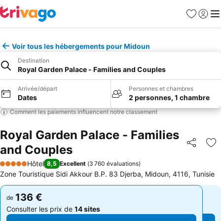
Favoris
Se con
Me
Voir tous les hébergements pour Midoun
Destination
Royal Garden Palace - Families and Couples
Arrivée/départ
Personnes et chambres
Dates
2 personnes, 1 chambre
Comment les paiements influencent notre classement
Royal Garden Palace - Families
and Couples
Partager
Aj
Hôtel
8,5
Excellent
(
3 760 évaluations
)
5 Étoiles
Zone Touristique Sidi Akkour B.P. 83 Djerba, Midoun, 4116, Tunisie
136 €
136 €
de
de
Consulter les prix de
14 sites
Consulter les prix de
14 sites