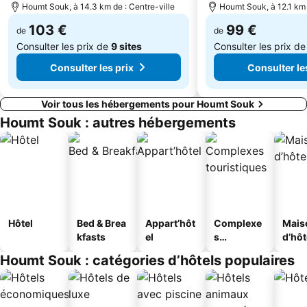
Houmt Souk, à 14.3 km de : Centre-ville
Houmt Souk, à 12.1 km 
103 €
99 €
de
de
Consulter les prix de
9 sites
Consulter les prix d
Consulter les prix
Consulter le
Voir tous les hébergements pour Houmt Souk
Houmt Souk : autres hébergements
Hôtel
Bed & Brea
Appart’hôt
Complexe
Mais
kfasts
el
s
d’hô
touristique
Houmt Souk : catégories d’hôtels populaires
s