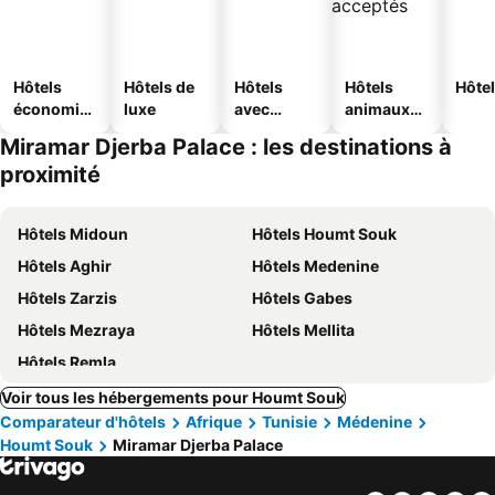
Hôtels
Hôtels de
Hôtels
Hôtels
Hôtel
économiq
luxe
avec
animaux
ues
piscine
acceptés
Miramar Djerba Palace : les destinations à
proximité
Hôtels Midoun
Hôtels Houmt Souk
Hôtels Aghir
Hôtels Medenine
Hôtels Zarzis
Hôtels Gabes
Hôtels Mezraya
Hôtels Mellita
Hôtels Remla
Voir tous les hébergements pour Houmt Souk
Comparateur d'hôtels
Afrique
Tunisie
Médenine
Houmt Souk
Miramar Djerba Palace