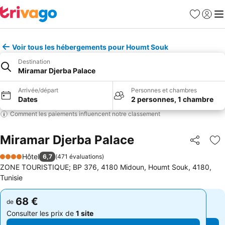
Favoris
Se con
Me
Voir tous les hébergements pour Houmt Souk
Destination
Miramar Djerba Palace
Arrivée/départ
Personnes et chambres
Dates
2 personnes, 1 chambre
Comment les paiements influencent notre classement
Miramar Djerba Palace
Partager
Aj
Hôtel
6,7
(
471 évaluations
)
4 Étoiles
ZONE TOURISTIQUE; BP 376, 4180 Midoun, Houmt Souk, 4180,
Tunisie
68 €
68 €
de
de
Consulter les prix de
1 site
Consulter les prix de
1 site