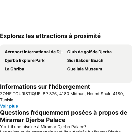
Explorez les attractions à proximité
Agrandir la carte
Aéroport international de Djerba-Zarzis
Club de golf de Djerba
Djerba Explore Park
Sidi Bakour Beach
La Ghriba
Guellala Museum
Informations sur l’hébergement
ZONE TOURISTIQUE; BP 376, 4180 Midoun, Houmt Souk, 4180,
Tunisie
Voir plus
Questions fréquemment posées à propos de
Miramar Djerba Palace
Y a-t-il une piscine à Miramar Djerba Palace?
Les animaux de compagnie sont-ils autorisés à Miramar Djerba