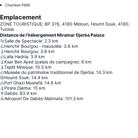
Chambre PMR
Emplacement
ZONE TOURISTIQUE; BP 376, 4180 Midoun, Houmt Souk, 4180,
Tunisie
Distance de l’hébergement Miramar Djerba Palace
Salle de Spectacle
:
2.3
km
Henchir Bourgou - mausolée
:
3.6
km
Henchir Bourgou
:
3.6
km
Lalla Hadria
:
3.9
km
Ksar Ben Ayed (palais de campagne)
:
6
km
Tejdit Mosque
:
10.5
km
Museée du patrimoine traditionnel de Djerba
:
14.3
km
Houmt Souk
:
14.4
km
Fort Ghazi Mustafá
:
14.6
km
Pirate Djerba
:
15
km
Gabès
:
83.9
km
Aéroport De Gabès-Matmata
:
101.3
km