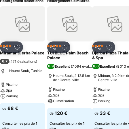
Hébergement sélectionné
Hébergements similaires
Hôtel
Hôtel
Hôtel
4 Étoiles
5 Étoiles
4 Étoiles
Partager
Ajouter à mes favoris
Partager
Ajouter à mes favoris
Partager
Ajouter à
Miramar Djerba Palace
TUI BLUE Palm Beach
Djerba Plaza Thal
Palace
& Spa
6,7
(
471 évaluations
)
8,9
8,6
Excellent
(
7 094 évaluations
Excellent
)
(
8 013 é
Houmt Souk, Tunisie
Houmt Souk, à 12.5 km
Midoun, à 2.9 km de
de : Centre-ville
Centre-ville
Piscine
Piscine
Piscine
Spa
Spa
Spa
Parking
Climatisation
Parking
68 €
de
120 €
33 €
de
de
Consulter les prix de
1
Consulter les prix de
1
Consulter les prix de
site
site
sites