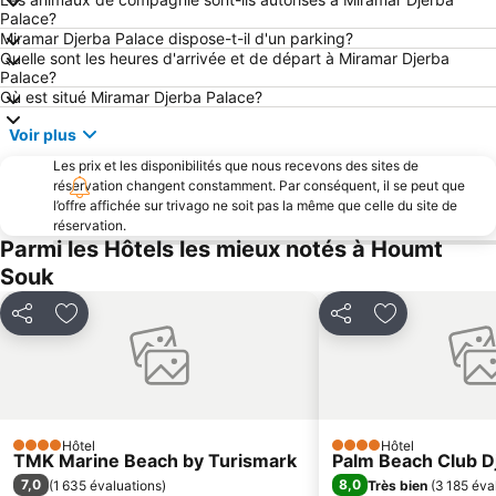
Palace?
Miramar Djerba Palace dispose-t-il d'un parking?
Quelle sont les heures d'arrivée et de départ à Miramar Djerba
Palace?
Où est situé Miramar Djerba Palace?
Voir plus
Les prix et les disponibilités que nous recevons des sites de
réservation changent constamment. Par conséquent, il se peut que
l’offre affichée sur trivago ne soit pas la même que celle du site de
réservation.
Parmi les Hôtels les mieux notés à Houmt
Souk
Partager
Ajouter à mes favoris
Partager
Ajouter à mes
Hôtel
Hôtel
4 Étoiles
4 Étoiles
TMK Marine Beach by Turismark
Palm Beach Club D
7,0
8,0
(
1 635 évaluations
)
Très bien
(
3 185 éva