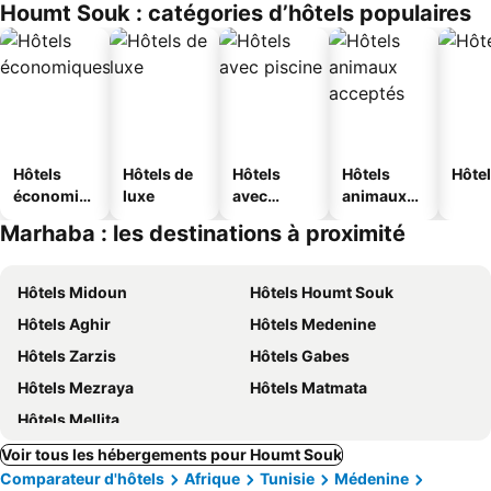
Houmt Souk : catégories d’hôtels populaires
s
Hôtels
Hôtels de
Hôtels
Hôtels
Hôtel
économiq
luxe
avec
animaux
ues
piscine
acceptés
Marhaba : les destinations à proximité
Hôtels Midoun
Hôtels Houmt Souk
Hôtels Aghir
Hôtels Medenine
Hôtels Zarzis
Hôtels Gabes
Hôtels Mezraya
Hôtels Matmata
Hôtels Mellita
Voir tous les hébergements pour Houmt Souk
Comparateur d'hôtels
Afrique
Tunisie
Médenine