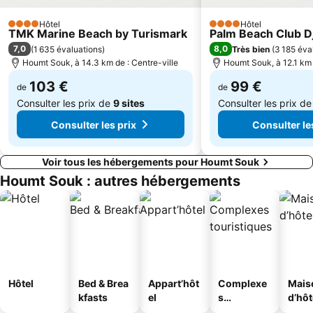
Hôtel
Hôtel
4 Étoiles
4 Étoiles
TMK Marine Beach by Turismark
Palm Beach Club D
7,0
8,0
(
1 635 évaluations
)
Très bien
(
3 185 éva
Houmt Souk, à 14.3 km de : Centre-ville
Houmt Souk, à 12.1 km 
103 €
99 €
de
de
Consulter les prix de
9 sites
Consulter les prix d
Consulter les prix
Consulter le
Voir tous les hébergements pour Houmt Souk
Houmt Souk : autres hébergements
Hôtel
Bed & Brea
Appart’hôt
Complexe
Mais
kfasts
el
s
d’hô
touristique