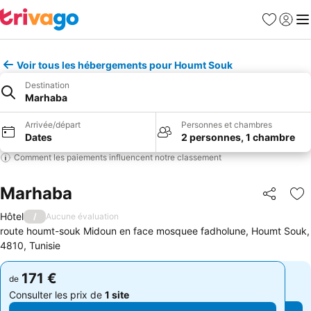
Favoris
Se con
Me
Voir tous les hébergements pour Houmt Souk
Destination
Marhaba
Arrivée/départ
Personnes et chambres
Dates
2 personnes, 1 chambre
Comment les paiements influencent notre classement
Marhaba
Partager
Aj
Hôtel
/
Aucune évaluation
route houmt-souk Midoun en face mosquee fadholune, Houmt Souk,
4810, Tunisie
171 €
171 €
de
de
Consulter les prix de
1 site
Consulter les prix de
1 site