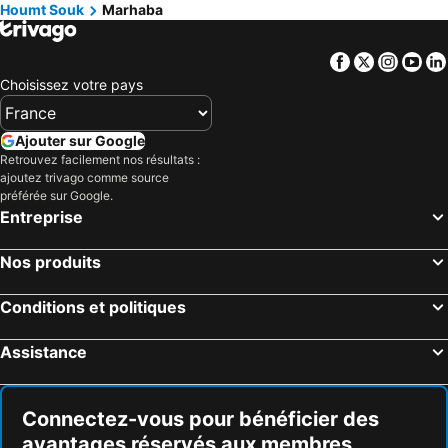
Houmt Souk
Marhaba
Facebook
Twitter
Insta
Yo
Choisissez votre pays
Ajouter sur Google
Retrouvez facilement nos résultats :
ajoutez trivago comme source
préférée sur Google.
Entreprise
Nos produits
Conditions et politiques
Assistance
Connectez-vous pour bénéficier des
avantages réservés aux membres