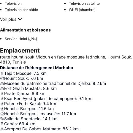
Télévision
Télévision satellite
Télévision par câble
Wi-Fi (chambre)
Voir plus
Alimentation et boissons
Service Halal (حلال)
Emplacement
route houmt-souk Midoun en face mosquee fadholune, Houmt Souk,
4810, Tunisie
Distance de l’hébergement Marhaba
Tejdit Mosque
:
7.5
km
Houmt Souk
:
7.6
km
Museée du patrimoine traditionnel de Djerba
:
8.2
km
Fort Ghazi Mustafá
:
8.6
km
Pirate Djerba
:
8.9
km
Ksar Ben Ayed (palais de campagne)
:
9.1
km
Poterie Fethi Sakal
:
9.4
km
Henchir Bourgou
:
11.6
km
Henchir Bourgou - mausolée
:
11.7
km
Salle de Spectacle
:
14.1
km
Gabès
:
69.4
km
Aéroport De Gabès-Matmata
:
86.2
km