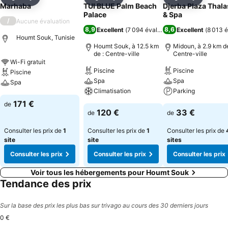
Partager
Ajouter à mes favoris
Partager
Ajouter à mes favoris
Partager
Ajouter à
Marhaba
TUI BLUE Palm Beach
Djerba Plaza Thal
Palace
& Spa
/
Aucune évaluation
8,9
8,6
Excellent
(
7 094 évaluations
Excellent
)
(
8 013 é
Houmt Souk, Tunisie
Houmt Souk, à 12.5 km
Midoun, à 2.9 km de
de : Centre-ville
Centre-ville
Wi-Fi gratuit
Piscine
Piscine
Piscine
Spa
Spa
Spa
Climatisation
Parking
171 €
de
120 €
33 €
de
de
Consulter les prix de
1
Consulter les prix de
1
Consulter les prix de
site
site
sites
Consulter les prix
Consulter les prix
Consulter les prix
Voir tous les hébergements pour Houmt Souk
Tendance des prix
Sur la base des prix les plus bas sur trivago au cours des 30 derniers jours
0 €