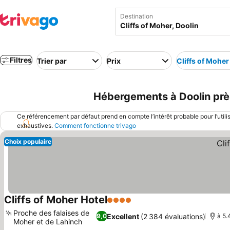
Destination
Filtres
Trier par
Prix
Cliffs of Moher
Hébergements à Doolin près 
Ce référencement par défaut prend en compte l’intérêt probable pour l’utili
exhaustives.
Comment fonctionne trivago
Choix populaire
Cliffs of Moher Hotel
4 Étoiles
Proche des falaises de
Excellent
(2 384 évaluations)
9,0
à 5.
Moher et de Lahinch