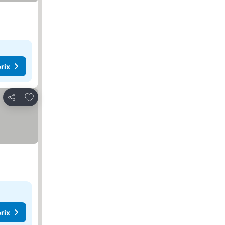
rix
Ajouter à mes favoris
Partager
rix