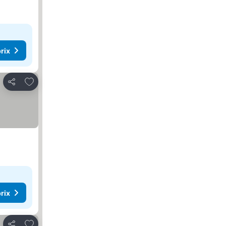
rix
Ajouter à mes favoris
Partager
rix
Ajouter à mes favoris