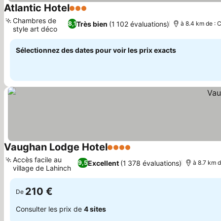
Atlantic Hotel
3 Étoiles
Chambres de
Très bien
(1 102 évaluations)
8,1
à 8.4 km de : C
style art déco
Sélectionnez des dates pour voir les prix exacts
Vaughan Lodge Hotel
4 Étoiles
Accès facile au
Excellent
(1 378 évaluations)
9,5
à 8.7 km d
village de Lahinch
210 €
De
Consulter les prix de
4 sites