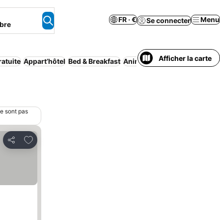
FR · €
Menu
Se connecter
bre
Afficher la carte
atuite
Appart’hôtel
Bed & Breakfast
Animaux acceptés
Maison/a
ne sont pas
Ajouter à mes favoris
Partager