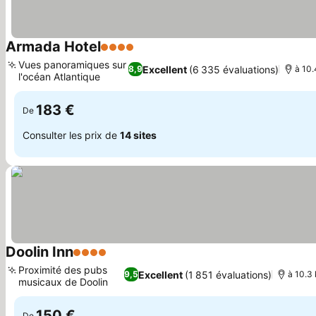
Armada Hotel
4 Étoiles
Vues panoramiques sur
Excellent
(6 335 évaluations)
8,9
à 10.
l'océan Atlantique
183 €
De
Consulter les prix de
14 sites
Doolin Inn
4 Étoiles
Proximité des pubs
Excellent
(1 851 évaluations)
9,5
à 10.3 
musicaux de Doolin
150 €
De