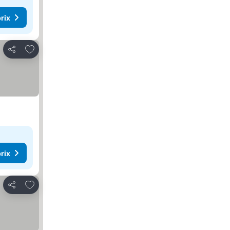
rix
Ajouter à mes favoris
Partager
rix
Ajouter à mes favoris
Partager