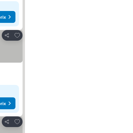
rix
Ajouter à mes favoris
Partager
rix
Ajouter à mes favoris
Partager