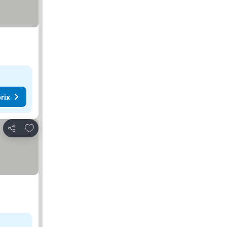
rix
Ajouter à mes favoris
Partager