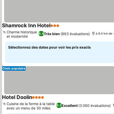
Shamrock Inn Hotel
3 Étoiles
Charme historique
Très bien
(863 évaluations)
8,4
à 8.4 km de :
et modernité
Sélectionnez des dates pour voir les prix exacts
Choix populaire
Hotel Doolin
4 Étoiles
Cuisine de la ferme à la table
Excellent
(3 060 évaluations)
9,2
avec un menu de 30 miles