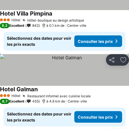
Hotel Villa Pimpina
Hôtel
Hôtel-boutique au design artistique
3 Étoiles
9,2
Excellent
842
à 0.1 km de : Centre-ville
Sélectionnez des dates pour voir
Consulter les prix
les prix exacts
Partager
Aj
Hotel Galman
Hôtel
Restaurant informel avec cuisine locale
3 Étoiles
8,7
Excellent
455
à 4.6 km de : Centre-ville
Sélectionnez des dates pour voir
Consulter les prix
les prix exacts