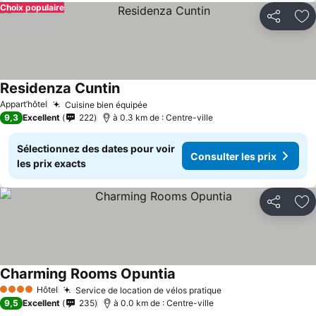
Choix populaire
Partager
Aj
Residenza Cuntin
Appart’hôtel
Cuisine bien équipée
9,3
Excellent
222
à 0.3 km de : Centre-ville
Sélectionnez des dates pour voir
Consulter les prix
les prix exacts
Partager
Aj
Charming Rooms Opuntia
Hôtel
Service de location de vélos pratique
4 Étoiles
9,5
Excellent
235
à 0.0 km de : Centre-ville