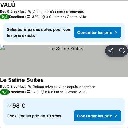
VALÚ
Bed & Breakfast
Chambres récemment rénovées
9,4
Excellent
380
à 0.1 km de : Centre-ville
Sélectionnez des dates pour voir
Consulter les prix
les prix exacts
Partager
Aj
Le Saline Suites
Bed & Breakfast
Balcon privé ou vues depuis la terrasse
9,3
Excellent
171
à 0.6 km de : Centre-ville
98 €
De
Consulter les prix de
10 sites
Consulter les prix