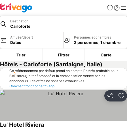
Favoris
Se con
Me
Destination
Carloforte
Arrivée/départ
Personnes et chambres
Dates
2 personnes, 1 chambre
Trier
Filtrer
Carte
Hôtels - Carloforte (Sardaigne, Italie)
Ce référencement par défaut prend en compte l’intérêt probable pour
l’utilisateur, le tarif proposé et la compensation versée par les
annonceurs. Les offres ne sont pas exhaustives.
Comment fonctionne trivago
Partager
Aj
Lu' Hotel Riviera