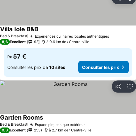
Partager
Aj
Villa Iole B&B
Bed & Breakfast
Expériences culinaires locales authentiques
8,6
Excellent
92
à 0.6 km de : Centre-ville
57 €
De
Consulter les prix de
10 sites
Consulter les prix
Partager
Aj
Garden Rooms
Bed & Breakfast
Espace pique-nique extérieur
9,3
Excellent
253
à 2.7 km de : Centre-ville