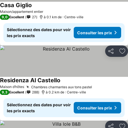
Casa Giglio
Maison/appartement entier
9,0
Excellent
27
à 0.1 km de : Centre-ville
Sélectionnez des dates pour voir
Consulter les prix
les prix exacts
Partager
Aj
Residenza Al Castello
Maison d’hôtes
Chambres charmantes aux tons pastel
9,3
Excellent
288
à 0.2 km de : Centre-ville
Sélectionnez des dates pour voir
Consulter les prix
les prix exacts