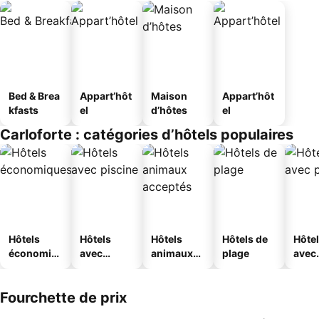
Bed & Brea
Appart’hôt
Maison
Appart’hôt
kfasts
el
d’hôtes
el
Carloforte : catégories d’hôtels populaires
Hôtels
Hôtels
Hôtels
Hôtels de
Hôte
économiq
avec
animaux
plage
avec
ues
piscine
acceptés
park
Fourchette de prix