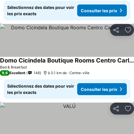
Sélectionnez des dates pour voir
Consulter les prix
les prix exacts
Partager
Aj
Domo Cicindela Boutique Rooms Centro Carloforte
Bed & Breakfast
9,6
Excellent
146
à 0.1 km de : Centre-ville
Sélectionnez des dates pour voir
Consulter les prix
les prix exacts
Partager
Aj