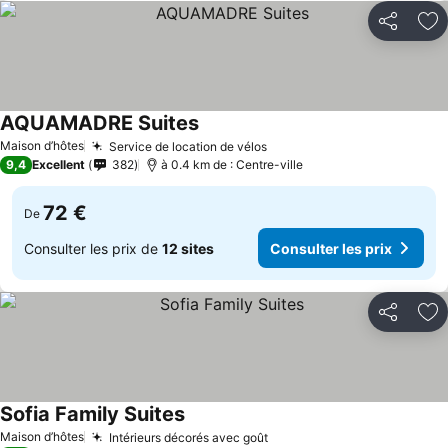
Partager
Aj
AQUAMADRE Suites
Maison d’hôtes
Service de location de vélos
9,4
Excellent
382
à 0.4 km de : Centre-ville
72 €
De
Consulter les prix de
12 sites
Consulter les prix
Partager
Aj
Sofia Family Suites
Maison d’hôtes
Intérieurs décorés avec goût