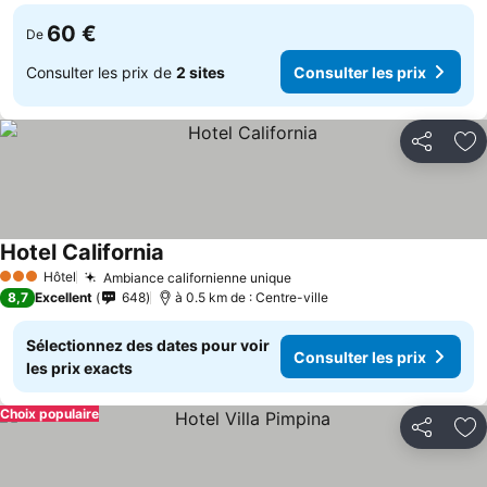
60 €
De
Consulter les prix de
2 sites
Consulter les prix
Partager
Aj
Hotel California
Hôtel
Ambiance californienne unique
3 Étoiles
8,7
Excellent
648
à 0.5 km de : Centre-ville
Sélectionnez des dates pour voir
Consulter les prix
les prix exacts
Choix populaire
Partager
Aj