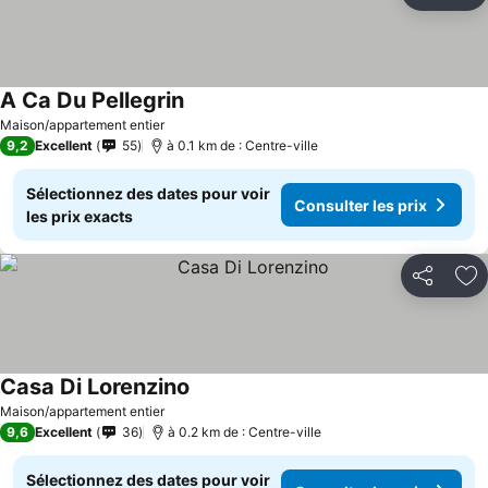
Aj
A Ca Du Pellegrin
Maison/appartement entier
9,2
Excellent
55
à 0.1 km de : Centre-ville
Sélectionnez des dates pour voir
Consulter les prix
les prix exacts
Partager
Aj
Casa Di Lorenzino
Maison/appartement entier
9,6
Excellent
36
à 0.2 km de : Centre-ville
Sélectionnez des dates pour voir