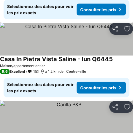
Sélectionnez des dates pour voir
Consulter les prix
les prix exacts
Partager
Aj
Casa In Pietra Vista Saline - Iun Q6445
Maison/appartement entier
9,6
Excellent
15
à 1.2 km de : Centre-ville
Sélectionnez des dates pour voir
Consulter les prix
les prix exacts
Partager
Aj