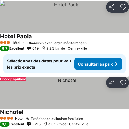
Partager
Aj
Hotel Paola
Hôtel
Chambres avec jardin méditerranéen
3 Étoiles
8,7
Excellent
649
à 2.3 km de : Centre-ville
Sélectionnez des dates pour voir
Consulter les prix
les prix exacts
Choix populaire
Partager
Aj
Nichotel
Hôtel
Expériences culinaires familiales
4 Étoiles
9,3
Excellent
2 215
à 0.1 km de : Centre-ville