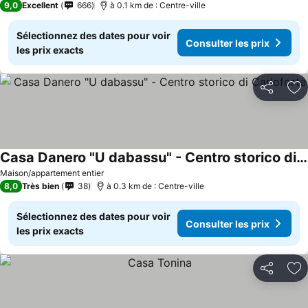
9,0
Excellent
666
à 0.1 km de : Centre-ville
Sélectionnez des dates pour voir
Consulter les prix
les prix exacts
Partager
Aj
Casa Danero "U dabassu" - Centro storico di Carloforte
Maison/appartement entier
8,0
Très bien
38
à 0.3 km de : Centre-ville
Sélectionnez des dates pour voir
Consulter les prix
les prix exacts
Partager
Aj