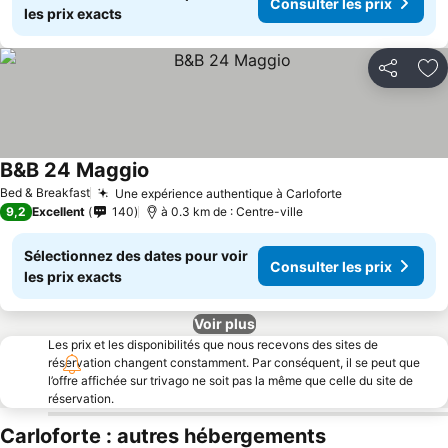
Consulter les prix
les prix exacts
Partager
Aj
B&B 24 Maggio
Bed & Breakfast
Une expérience authentique à Carloforte
9,2
Excellent
140
à 0.3 km de : Centre-ville
Sélectionnez des dates pour voir
Consulter les prix
les prix exacts
Voir plus
Les prix et les disponibilités que nous recevons des sites de
réservation changent constamment. Par conséquent, il se peut que
l’offre affichée sur trivago ne soit pas la même que celle du site de
réservation.
Carloforte : autres hébergements