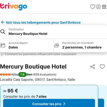
Favoris
Se con
Me
Voir tous les hébergements pour Sant'Antioco
Destination
Mercury Boutique Hotel
Arrivée/départ
Personnes et chambres
Dates
2 personnes, 1 chambre
Comment les paiements influencent notre classement
Mercury Boutique Hotel
Partager
Aj
Hôtel
7,6
Bien
(
636 évaluations
)
4 Étoiles
Località Cala Sapone, 09017, Sant'Antioco, Italie
95 €
95 €
de
de
Consulter les prix de
7 sites
Consulter les prix de
7 sites
Consulter les prix
Consulter les prix