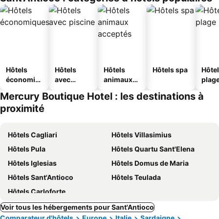
Hôtels
Hôtels
Hôtels
Hôtels spa
Hôtel
économiq
avec
animaux
plag
ues
piscine
acceptés
Mercury Boutique Hotel : les destinations à
proximité
Hôtels Cagliari
Hôtels Villasimius
Hôtels Pula
Hôtels Quartu Sant'Elena
Hôtels Iglesias
Hôtels Domus de Maria
Hôtels Sant'Antioco
Hôtels Teulada
Hôtels Carloforte
Voir tous les hébergements pour Sant'Antioco
Comparateur d'hôtels
Europe
Italie
Sardaigne