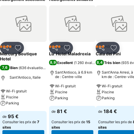
Hôtel
Hôtel
Hôtel
4 Étoiles
4 Étoiles
3 Étoiles
Partager
Ajouter à mes favoris
Partager
Ajouter à mes favoris
Partager
Ajouter à
Mercury Boutique
Lu' Hotel Maladroxia
Cala dei Pini
Hotel
8,9
8,4
Excellent
(
1 260 évaluations
Très bien
)
(
935 év
7,6
Bien
(
636 évaluations
)
Sant'Antioco, à 6.9 km
Sant'Anna Arresi, à
de : Centre-ville
km de : Centre-vill
Sant'Antioco, Italie
Wi-Fi gratuit
Wi-Fi gratuit
Wi-Fi gratuit
Piscine
Piscine
Piscine
Parking
Parking
Parking
Consulter les prix
Consulter les pri
81 €
184 €
de
de
Consulter les prix
95 €
de
Consulter les prix de
7
Consulter les prix de
15
Consulter les prix de
sites
sites
sites