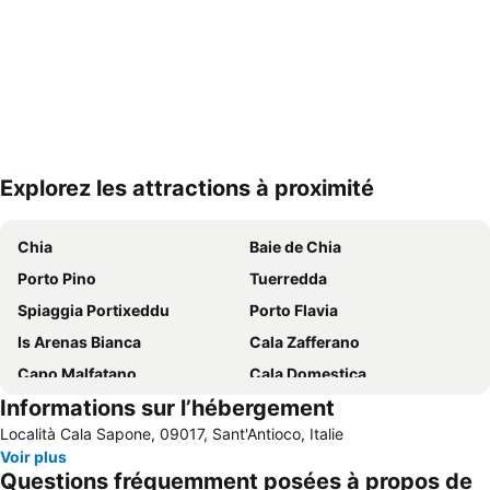
Explorez les attractions à proximité
Agrandir la carte
Chia
Baie de Chia
Porto Pino
Tuerredda
Spiaggia Portixeddu
Porto Flavia
Is Arenas Bianca
Cala Zafferano
Capo Malfatano
Cala Domestica
Informations sur l’hébergement
Masua
Spiaggia Maladroxia
Località Cala Sapone, 09017, Sant'Antioco, Italie
Su Giudeu
Spiaggia Maladroxia
Voir plus
Sant'Antioco
Villaggio Ipogeo
Questions fréquemment posées à propos de