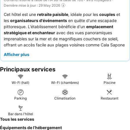
Dernière mise à jour : 29 May 2026
Cet hôtel est une
retraite paisible
, idéale pour les
couples
et
les
organisateurs d'événements
en quête d'une escapade
pittoresque. L'établissement bénéficie d'un
emplacement
stratégique et enchanteur
avec des vues panoramiques
imprenables sur la mer et de magnifiques couchers de soleil,
offrant un accès facile aux plages voisines comme Cala Sapone
et Cala Lunga. Les clients peuvent profiter de la
structure
Afficher plus
nouvellement construite
avec des piscines rafraîchissantes et
un magnifique jardin, parfait pour la détente ou les occasions
Principaux services
spéciales. Le
personnel aimable et serviable
, en particulier à la
réception, est constamment félicité pour son aide et son
dévouement. Pour une expérience vraiment mémorable, pensez
Wi-Fi (hall)
Wi-Fi (chambres)
Piscine
à réserver une chambre avec vue sur la mer pour apprécier
pleinement le cadre magnifique.
Parking
Climatisation
Restaurant
Bar dans l'hôtel
Tous les services
Équipements de l’hébergement