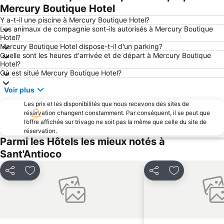
Porto Pino
Porto Botte
Mercury Boutique Hotel
Spiaggia Fontanamare
Miniera di Nebida
Y a-t-il une piscine à Mercury Boutique Hotel?
Les animaux de compagnie sont-ils autorisés à Mercury Boutique
Masua
Hotel?
Mercury Boutique Hotel dispose-t-il d'un parking?
Quelle sont les heures d'arrivée et de départ à Mercury Boutique
Hotel?
Où est situé Mercury Boutique Hotel?
Voir plus
Les prix et les disponibilités que nous recevons des sites de
réservation changent constamment. Par conséquent, il se peut que
l’offre affichée sur trivago ne soit pas la même que celle du site de
réservation.
Parmi les Hôtels les mieux notés à
Sant'Antioco
Partager
Ajouter à mes favoris
Partager
Ajouter à mes