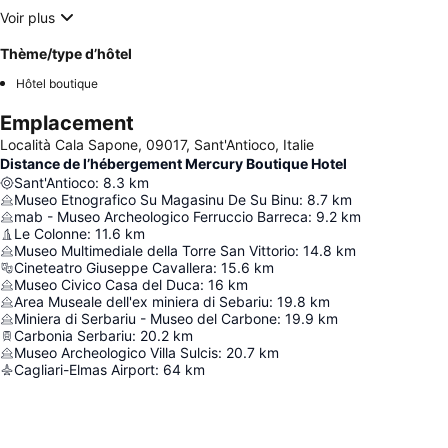
Voir plus
Thème/type d’hôtel
Hôtel boutique
Emplacement
Località Cala Sapone, 09017, Sant'Antioco, Italie
Distance de l’hébergement Mercury Boutique Hotel
Sant'Antioco
:
8.3
km
Museo Etnografico Su Magasinu De Su Binu
:
8.7
km
mab - Museo Archeologico Ferruccio Barreca
:
9.2
km
Le Colonne
:
11.6
km
Museo Multimediale della Torre San Vittorio
:
14.8
km
Cineteatro Giuseppe Cavallera
:
15.6
km
Museo Civico Casa del Duca
:
16
km
Area Museale dell'ex miniera di Sebariu
:
19.8
km
Miniera di Serbariu - Museo del Carbone
:
19.9
km
Carbonia Serbariu
:
20.2
km
Museo Archeologico Villa Sulcis
:
20.7
km
Cagliari-Elmas Airport
:
64
km