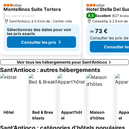
Hôtel
Hôtel
3 Étoiles
3 Étoiles
Montellinos Suite Tortora
Hotel Stella Del Su
/
8,5
Aucune évaluation
Excellent
(
627 évalu
Sant'Antioco, à 0.9 km de : Centre-ville
Calasetta, à 2.9 km de 
Sélectionnez des dates pour voir
73 €
de
les prix exacts
Consulter les prix d
Consulter les prix
Consulter le
Voir tous les hébergements pour Sant'Antioco
Sant'Antioco : autres hébergements
Hôtel
Bed & Brea
Appart’hôt
Maison
Appa
kfasts
el
d’hôtes
el
Sant'Antioco : catégories d’hôtels populaires