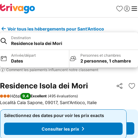
Favoris
Se con
Me
Voir tous les hébergements pour Sant'Antioco
Destination
Residence Isola dei Mori
Arrivée/départ
Personnes et chambres
Dates
2 personnes, 1 chambre
Comment les paiements influencent notre classement
Residence Isola dei Mori
Partager
Aj
Hôtel
9,4
Excellent
(
495 évaluations
)
3 Étoiles
Località Cala Sapone, 09017, Sant'Antioco, Italie
Sélectionnez des dates pour voir les prix exacts
Sélectionnez des dates pour voir les prix exacts
Consulter les prix
Consulter les prix