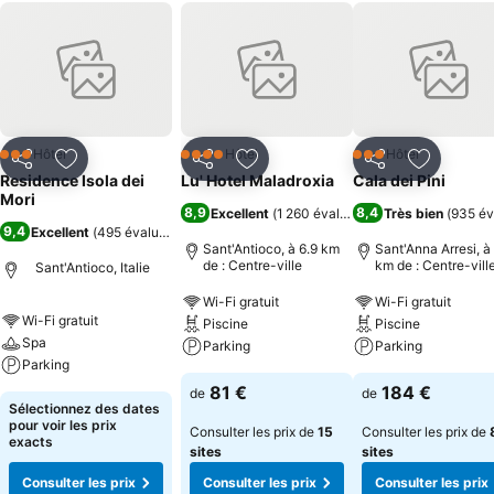
Hôtel
Hôtel
Hôtel
3 Étoiles
4 Étoiles
3 Étoiles
Partager
Ajouter à mes favoris
Partager
Ajouter à mes favoris
Partager
Ajouter à
Residence Isola dei
Lu' Hotel Maladroxia
Cala dei Pini
Mori
8,9
8,4
Excellent
(
1 260 évaluations
Très bien
)
(
935 év
9,4
Excellent
(
495 évaluations
)
Sant'Antioco, à 6.9 km
Sant'Anna Arresi, à
de : Centre-ville
km de : Centre-vill
Sant'Antioco, Italie
Wi-Fi gratuit
Wi-Fi gratuit
Wi-Fi gratuit
Piscine
Piscine
Spa
Parking
Parking
Parking
81 €
184 €
de
de
Sélectionnez des dates
pour voir les prix
Consulter les prix de
15
Consulter les prix de
exacts
sites
sites
Consulter les prix
Consulter les prix
Consulter les prix