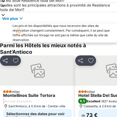
Où est situé Residence Isola dei Mori?
Quelles sont les principales attractions à proximité de Residence
Isola dei Mori?
Voir plus
Les prix et les disponibilités que nous recevons des sites de
réservation changent constamment. Par conséquent, il se peut que
l’offre affichée sur trivago ne soit pas la même que celle du site de
réservation.
Parmi les Hôtels les mieux notés à
Sant'Antioco
Partager
Ajouter à mes favoris
Partager
Ajouter à mes
Hôtel
Hôtel
3 Étoiles
3 Étoiles
Montellinos Suite Tortora
Hotel Stella Del Su
/
8,5
Aucune évaluation
Excellent
(
627 évalu
Sant'Antioco, à 0.9 km de : Centre-ville
Calasetta, à 2.9 km de 
Sélectionnez des dates pour voir
73 €
de