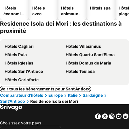
Hôtels
Hôtels
Hôtels
Hôtels spa
Hôtel
économiq
avec
animaux
plag
ues
piscine
acceptés
Residence Isola dei Mori : les destinations à
proximité
Hôtels Cagliari
Hôtels Villasimius
Hôtels Pula
Hôtels Quartu Sant'Elena
Hôtels Iglesias
Hôtels Domus de Maria
Hôtels Sant'Antioco
Hôtels Teulada
Hôtels Carloforte
Voir tous les hébergements pour Sant'Antioco
Comparateur d'hôtels
Europe
Italie
Sardaigne
Sant'Antioco
Residence Isola dei Mori
Facebook
Twitter
Insta
Yo
Choisissez votre pays