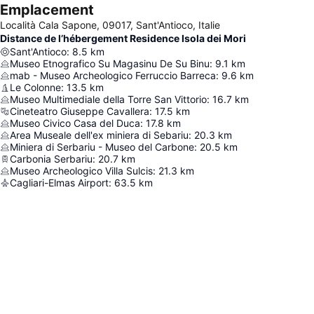
Emplacement
Località Cala Sapone, 09017, Sant'Antioco, Italie
Distance de l’hébergement Residence Isola dei Mori
Sant'Antioco
:
8.5
km
Museo Etnografico Su Magasinu De Su Binu
:
9.1
km
mab - Museo Archeologico Ferruccio Barreca
:
9.6
km
Le Colonne
:
13.5
km
Museo Multimediale della Torre San Vittorio
:
16.7
km
Cineteatro Giuseppe Cavallera
:
17.5
km
Museo Civico Casa del Duca
:
17.8
km
Area Museale dell'ex miniera di Sebariu
:
20.3
km
Miniera di Serbariu - Museo del Carbone
:
20.5
km
Carbonia Serbariu
:
20.7
km
Museo Archeologico Villa Sulcis
:
21.3
km
Cagliari-Elmas Airport
:
63.5
km