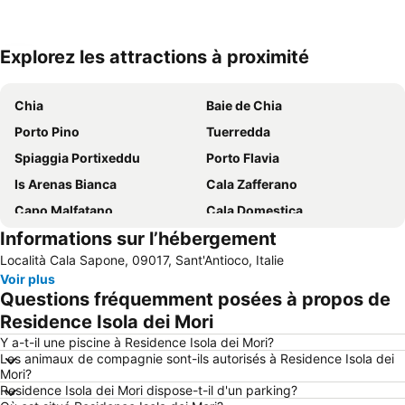
Explorez les attractions à proximité
Agrandir la carte
Chia
Baie de Chia
Porto Pino
Tuerredda
Spiaggia Portixeddu
Porto Flavia
Is Arenas Bianca
Cala Zafferano
Capo Malfatano
Cala Domestica
Informations sur l’hébergement
Masua
Spiaggia Maladroxia
Località Cala Sapone, 09017, Sant'Antioco, Italie
Su Giudeu
Spiaggia Maladroxia
Voir plus
Sant'Antioco
Villaggio Ipogeo
Questions fréquemment posées à propos de
Porto Pino
Porto Botte
Residence Isola dei Mori
Spiaggia Fontanamare
Miniera di Nebida
Y a-t-il une piscine à Residence Isola dei Mori?
Les animaux de compagnie sont-ils autorisés à Residence Isola dei
Masua
Mori?
Residence Isola dei Mori dispose-t-il d'un parking?