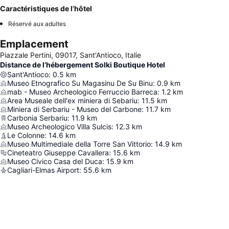
Caractéristiques de l’hôtel
Réservé aux adultes
Emplacement
Piazzale Pertini, 09017, Sant'Antioco, Italie
Distance de l’hébergement Solki Boutique Hotel
Sant'Antioco
:
0.5
km
Museo Etnografico Su Magasinu De Su Binu
:
0.9
km
mab - Museo Archeologico Ferruccio Barreca
:
1.2
km
Area Museale dell'ex miniera di Sebariu
:
11.5
km
Miniera di Serbariu - Museo del Carbone
:
11.7
km
Carbonia Serbariu
:
11.9
km
Museo Archeologico Villa Sulcis
:
12.3
km
Le Colonne
:
14.6
km
Museo Multimediale della Torre San Vittorio
:
14.9
km
Cineteatro Giuseppe Cavallera
:
15.6
km
Museo Civico Casa del Duca
:
15.9
km
Cagliari-Elmas Airport
:
55.6
km