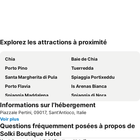
Explorez les attractions à proximité
Agrandir la carte
Chia
Baie de Chia
Porto Pino
Tuerredda
Santa Margherita di Pula
Spiaggia Portixeddu
Porto Flavia
Is Arenas Bianca
Spiaggia Maddalena
Spiaggia di Nora
Informations sur l’hébergement
Cala Zafferano
Cala Domestica
Piazzale Pertini, 09017, Sant'Antioco, Italie
Capo Malfatano
Masua
Voir plus
Spiaggia Maladroxia
Su Giudeu
Questions fréquemment posées à propos de
Sant'Antioco
Villaggio Ipogeo
Solki Boutique Hotel