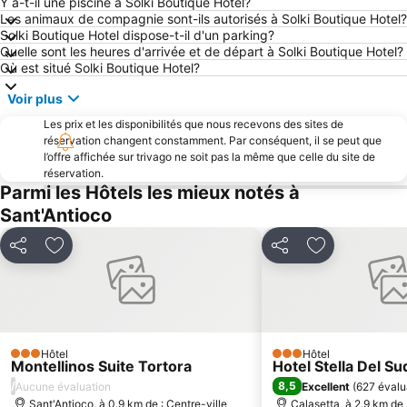
Spiaggia Maladroxia
Porto Botte
Y a-t-il une piscine à Solki Boutique Hotel?
Les animaux de compagnie sont-ils autorisés à Solki Boutique Hotel?
Porto Pino
Spiaggia Fontanamare
Solki Boutique Hotel dispose-t-il d'un parking?
Quelle sont les heures d'arrivée et de départ à Solki Boutique Hotel?
Miniera di Nebida
Masua
Où est situé Solki Boutique Hotel?
BluFan
Scivu
Voir plus
Su Guventeddu
Les prix et les disponibilités que nous recevons des sites de
réservation changent constamment. Par conséquent, il se peut que
l’offre affichée sur trivago ne soit pas la même que celle du site de
réservation.
Parmi les Hôtels les mieux notés à
Sant'Antioco
Partager
Ajouter à mes favoris
Partager
Ajouter à mes
Hôtel
Hôtel
3 Étoiles
3 Étoiles
Montellinos Suite Tortora
Hotel Stella Del Su
/
8,5
Aucune évaluation
Excellent
(
627 évalu
Sant'Antioco, à 0.9 km de : Centre-ville
Calasetta, à 2.9 km de 