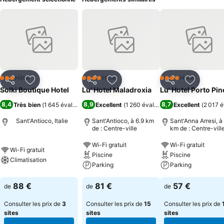
Hôtel
Hôtel
Hôtel
3 Étoiles
4 Étoiles
4 Étoiles
Partager
Ajouter à mes favoris
Partager
Ajouter à mes favoris
Partager
Ajouter à
Solki Boutique Hotel
Lu' Hotel Maladroxia
Lu' Hotel Porto Pin
8,4
8,9
8,7
Très bien
(
1 645 évaluations
)
Excellent
(
1 260 évaluations
Excellent
)
(
2 017 é
Sant'Antioco, Italie
Sant'Antioco, à 6.9 km
Sant'Anna Arresi, à
de : Centre-ville
km de : Centre-vill
Wi-Fi gratuit
Wi-Fi gratuit
Wi-Fi gratuit
Piscine
Piscine
Climatisation
Parking
Parking
88 €
81 €
57 €
de
de
de
Consulter les prix de
3
Consulter les prix de
15
Consulter les prix de
sites
sites
sites