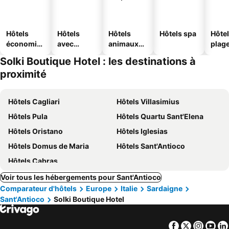
Hôtels
Hôtels
Hôtels
Hôtels spa
Hôtel
économiq
avec
animaux
plag
ues
piscine
acceptés
Solki Boutique Hotel : les destinations à
proximité
Hôtels Cagliari
Hôtels Villasimius
Hôtels Pula
Hôtels Quartu Sant'Elena
Hôtels Oristano
Hôtels Iglesias
Hôtels Domus de Maria
Hôtels Sant'Antioco
Hôtels Cabras
Voir tous les hébergements pour Sant'Antioco
Comparateur d'hôtels
Europe
Italie
Sardaigne
Sant'Antioco
Solki Boutique Hotel
Facebook
Twitter
Insta
Yo