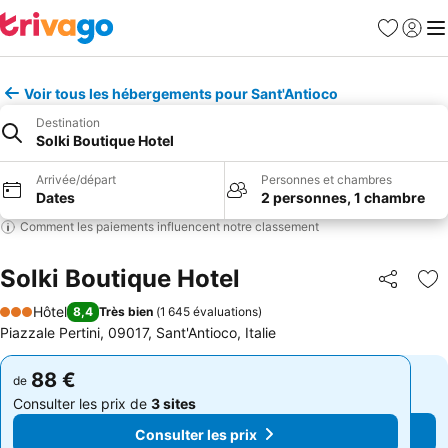
Favoris
Se con
Me
Voir tous les hébergements pour Sant'Antioco
Destination
Solki Boutique Hotel
Arrivée/départ
Personnes et chambres
Dates
2 personnes, 1 chambre
Comment les paiements influencent notre classement
Solki Boutique Hotel
Partager
Aj
Hôtel
8,4
Très bien
(
1 645 évaluations
)
3 Étoiles
Piazzale Pertini, 09017, Sant'Antioco, Italie
88 €
88 €
de
de
Consulter les prix de
3 sites
Consulter les prix de
3 sites
Consulter les prix
Consulter les prix