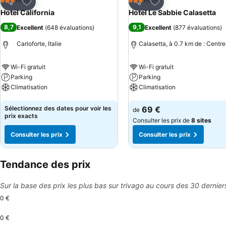
Ajouter à mes favoris
Ajouter à mes favor
Hôtel
Hôtel
3 Étoiles
3 Étoiles
Partager
Partager
Hotel California
Hotel Le Sabbie Calasetta
8,7
9,1
Excellent
(
648 évaluations
)
Excellent
(
877 évaluations
)
Carloforte, Italie
Calasetta, à 0.7 km de : Centre
Wi-Fi gratuit
Wi-Fi gratuit
Parking
Parking
Climatisation
Climatisation
Consulter les prix
Consulter les prix
Sélectionnez des dates pour voir les
69 €
de
prix exacts
Consulter les prix de
8 sites
Consulter les prix
Consulter les prix
Tendance des prix
Sur la base des prix les plus bas sur trivago au cours des 30 dernier
0 €
0 €