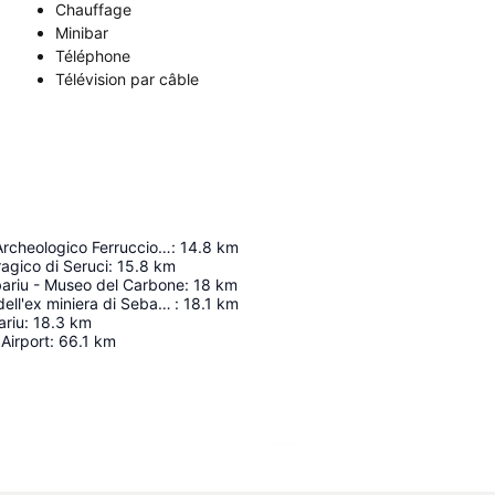
Chauffage
Minibar
Téléphone
Télévision par câble
mab - Museo Archeologico Ferruccio Barreca
:
14.8
km
agico di Seruci
:
15.8
km
bariu - Museo del Carbone
:
18
km
Area Museale dell'ex miniera di Sebariu
:
18.1
km
ariu
:
18.3
km
 Airport
:
66.1
km
Agrandir la carte