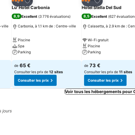
is
Ajouter à mes favoris
Ajouter à mes fav
Hôtel
Hôtel
4 Étoiles
3 Étoiles
Partager
Partager
Lu' Hotel Carbonia
Hotel Stella Del Sud
8,9
8,5
Excellent
(
3 776 évaluations
)
Excellent
(
627 évaluation
-ville
Carbonia, à 1.1 km de : Centre-ville
Calasetta, à 2.9 km de : Cent
Piscine
Wi-Fi gratuit
Spa
Piscine
Parking
Parking
Consulter les prix
Consulter les prix
65 €
73 €
de
de
Consulter les prix de
12 sites
Consulter les prix de
11 sites
Consulter les prix
Consulter les prix
Voir tous les hébergements pour 
s jours