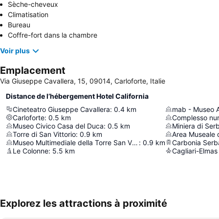
Sèche-cheveux
Climatisation
Bureau
Coffre-fort dans la chambre
Voir plus
Emplacement
Via Giuseppe Cavallera, 15, 09014, Carloforte, Italie
Distance de l’hébergement Hotel California
Cineteatro Giuseppe Cavallera
:
0.4
km
Carloforte
:
0.5
km
Complesso nur
Museo Civico Casa del Duca
:
0.5
km
Miniera di Ser
Torre di San Vittorio
:
0.9
km
Museo Multimediale della Torre San Vittorio
:
0.9
km
Carbonia Serb
Le Colonne
:
5.5
km
Cagliari-Elmas
Explorez les attractions à proximité