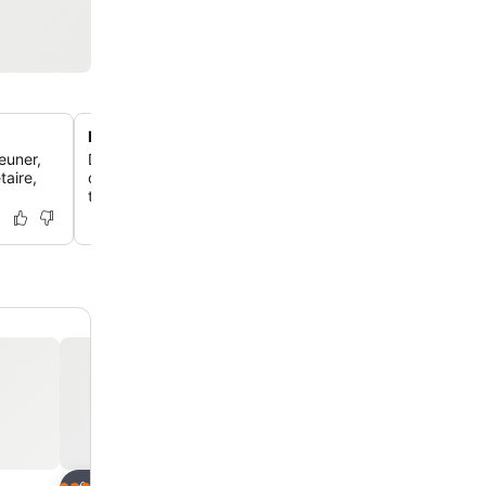
Photographies historiques de Californie
euner,
Découvre des photographies historiques uniques de Cali
taire,
ornent le café/bar décontracté du hall, ajoutant une tou
thématique distinctive à l'ambiance de l'hôtel.