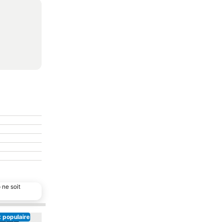
 ne soit
 populaire
Choix populaire
Ajouter à mes favoris
Ajouter à mes favor