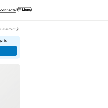
Menu
 connecter
 classement
 prix