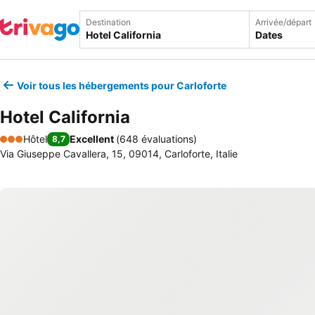
Destination
Arrivée/départ
Dates
Voir tous les hébergements pour Carloforte
Hotel California
Hôtel
Excellent
(
648 évaluations
)
8,7
3 Étoiles
Via Giuseppe Cavallera, 15, 09014, Carloforte, Italie