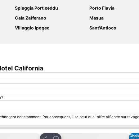
Spiaggia Portixeddu
Porto Flavia
Cala Zafferano
Masua
Villaggio Ipogeo
Sant'Antioco
tel California
a?
 changent constamment. Par conséquent, il se peut que l’offre affichée sur trivago
Choix
avoris
Ajouter à mes favoris