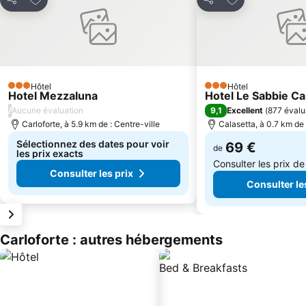
Partager
Partager
Hôtel
Hôtel
3 Étoiles
3 Étoiles
Hotel Mezzaluna
Hotel Le Sabbie Ca
/
9,1
Aucune évaluation
Excellent
(
877 évalu
Carloforte, à 5.9 km de : Centre-ville
Calasetta, à 0.7 km de 
Sélectionnez des dates pour voir
69 €
de
les prix exacts
Consulter les prix d
Consulter les prix
Consulter le
Carloforte : autres hébergements