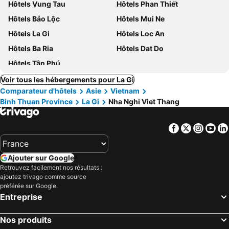
Hôtels Vung Tau
Hôtels Phan Thiết
Hôtels Bảo Lộc
Hôtels Mui Ne
Hôtels La Gi
Hôtels Loc An
Hôtels Ba Ria
Hôtels Dat Do
Hôtels Tân Phú
Voir tous les hébergements pour La Gi
Comparateur d'hôtels
Asie
Vietnam
Binh Thuan Province
La Gi
Nha Nghi Viet Thang
Facebook
Twitter
Insta
Yo
Ajouter sur Google
Retrouvez facilement nos résultats :
ajoutez trivago comme source
préférée sur Google.
Entreprise
Nos produits