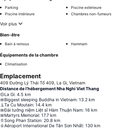
Parking
Piscine extérieure
Piscine intérieure
Chambres non-fumeurs
Voir plus
Bien-être
Bain à remous
Hammam
Équipements de la chambre
Climatisation
Emplacement
409 Đường Lý Thái Tổ 409, La Gi, Vietnam
Distance de l’hébergement Nha Nghi Viet Thang
La Gi
:
4.5
km
Biggest sleeping Buddha in Vietnam
:
13.2
km
Ta Cu Moutain
:
14.4
km
Đài tưởng niệm Liệt sĩ Hàm Thuận Nam
:
16
km
Martyrs Memorial
:
17.7
km
Song Phan Station
:
20.8
km
Aéroport International De Tân Sơn Nhất
:
130
km