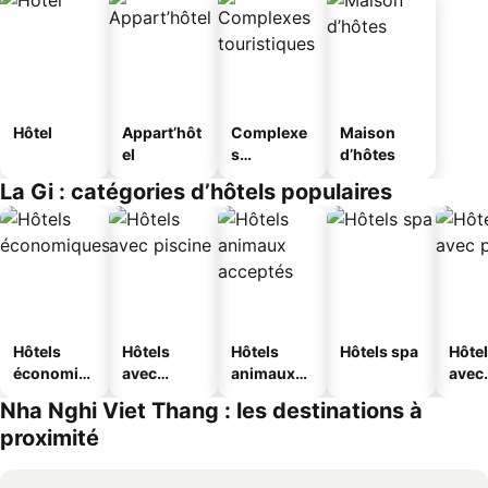
Hôtel
Appart’hôt
Complexe
Maison
el
s
d’hôtes
touristique
La Gi : catégories d’hôtels populaires
s
Hôtels
Hôtels
Hôtels
Hôtels spa
Hôte
économiq
avec
animaux
avec
ues
piscine
acceptés
park
Nha Nghi Viet Thang : les destinations à
proximité