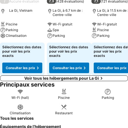
/
7,3
7,1
Aucune évaluation
(
428 évaluations
)
(
121 évaluations
)
La Gi, Vietnam
La Gi, à 6.7 km de :
La Gi, à 11.5 km de 
Centre-ville
Centre-ville
Piscine
Wi-Fi gratuit
Wi-Fi gratuit
Parking
Spa
Piscine
Climatisation
Parking
Parking
Sélectionnez des dates
Sélectionnez des dates
Sélectionnez des da
pour voir les prix
pour voir les prix
pour voir les prix
exacts
exacts
exacts
Consulter les prix
Consulter les prix
Consulter les prix
Voir tous les hébergements pour La Gi
Principaux services
Wi-Fi (hall)
Piscine
Parking
Climatisation
Restaurant
Tous les services
Équipements de l’hébergement