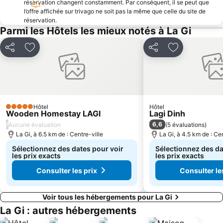
réservation changent constamment. Par conséquent, il se peut que
l’offre affichée sur trivago ne soit pas la même que celle du site de
réservation.
Parmi les Hôtels les mieux notés à La Gi
Partager
Ajouter à mes favoris
Partager
Ajouter à mes
Hôtel
Hôtel
5 Étoiles
Wooden Homestay LAGI
Lagi Dinh
/
6,6
Aucune évaluation
(
5 évaluations
)
La Gi, à 6.5 km de : Centre-ville
La Gi, à 4.5 km de : Cen
Sélectionnez des dates pour voir
Sélectionnez des da
les prix exacts
les prix exacts
Consulter les prix
Consulter le
Voir tous les hébergements pour La Gi
La Gi : autres hébergements