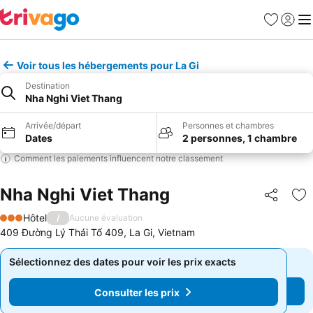
Favoris
Se con
Me
Voir tous les hébergements pour La Gi
Destination
Nha Nghi Viet Thang
Arrivée/départ
Personnes et chambres
Dates
2 personnes, 1 chambre
Comment les paiements influencent notre classement
Nha Nghi Viet Thang
Partager
Aj
Hôtel
/
Aucune évaluation
3 Étoiles
409 Đường Lý Thái Tổ 409, La Gi, Vietnam
Sélectionnez des dates pour voir les prix exacts
Sélectionnez des dates pour voir les prix exacts
Consulter les prix
Consulter les prix