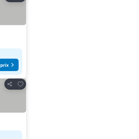
 prix
Ajouter à mes favoris
Partager