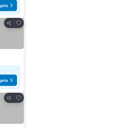
 prix
Ajouter à mes favoris
Partager
 prix
Ajouter à mes favoris
Partager