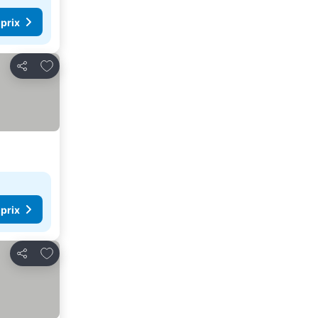
 prix
Ajouter à mes favoris
Partager
 prix
Ajouter à mes favoris
Partager