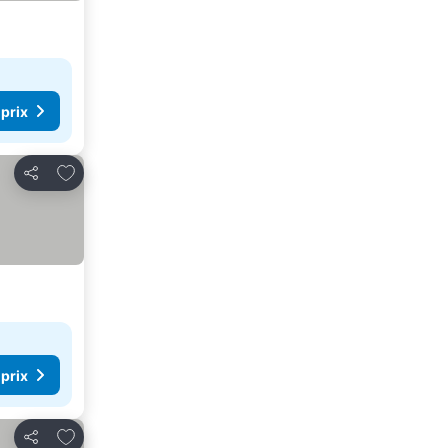
 prix
Ajouter à mes favoris
Partager
 prix
Ajouter à mes favoris
Partager