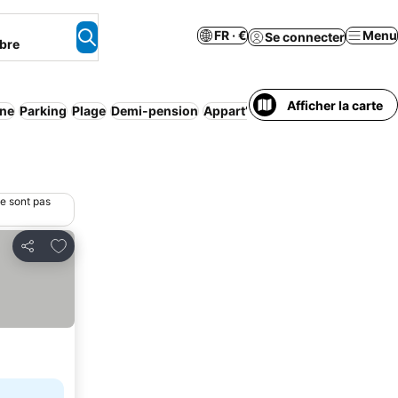
FR · €
Menu
Se connecter
bre
Afficher la carte
ine
Parking
Plage
Demi-pension
Appart’hôtel
Annulation gratuit
ne sont pas
Ajouter à mes favoris
Partager