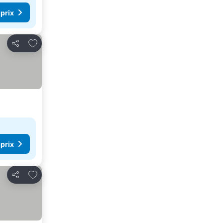
 prix
Ajouter à mes favoris
Partager
 prix
Ajouter à mes favoris
Partager