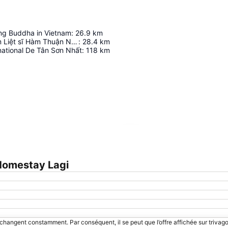
ing Buddha in Vietnam
:
26.9
km
Đài tưởng niệm Liệt sĩ Hàm Thuận Nam
:
28.4
km
national De Tân Sơn Nhất
:
118
km
Agrandir la carte
Homestay Lagi
 changent constamment. Par conséquent, il se peut que l’offre affichée sur trivago