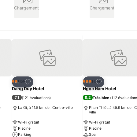
Chargement
Chargement
is
Ajouter à mes favoris
Ajouter à mes fav
Hôtel
Hôtel
2 Étoiles
3 Étoiles
Partager
Partager
Dang Duy Hotel
Ngọc Nam Hotel
7,1
8,2
(
121 évaluations
)
Très bien
(
112 évaluation
e
La Gi, à 11.5 km de : Centre-ville
Phan Thiết, à 45.9 km de : 
ville
Wi-Fi gratuit
Wi-Fi gratuit
Piscine
Piscine
Parking
Spa