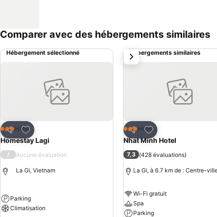
Comparer avec des hébergements similaires
Hébergement sélectionné
Hébergements similaires
suivant
Ajouter à mes favoris
Ajouter à mes favor
Hôtel
Hôtel
3 Étoiles
3 Étoiles
Partager
Partager
Homestay Lagi
Nhat Minh Hotel
/
7,3
Aucune évaluation
(
428 évaluations
)
La Gi, Vietnam
La Gi, à 6.7 km de : Centre-vill
Wi-Fi gratuit
Parking
Spa
Climatisation
Parking