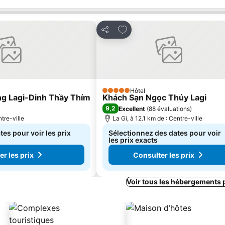
avoris
Ajouter à mes favoris
Partager
Hôtel
5 Étoiles
ng Lagi-Dinh Thầy Thím
Khách Sạn Ngọc Thủy Lagi
9,2
Excellent
(
88 évaluations
)
tre-ville
La Gi, à 12.1 km de : Centre-ville
es pour voir les prix
Sélectionnez des dates pour voir
les prix exacts
r les prix
Consulter les prix
Voir tous les hébergements 