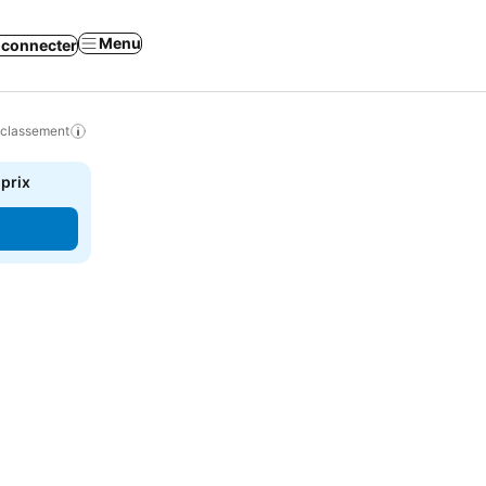
Menu
 connecter
 classement
 prix