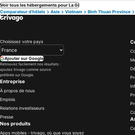
Voir tous les hébergements pour La Gi
Comparateur d'hôtels
Asie
Vietnam
Binh Thuan Province
Choisissez votre pays
Co
Co
Ajouter sur Google
Me
Retrouvez facilement nos résultats :
Dé
ajoutez trivago comme source
préférée sur Google.
Pr
Entreprise
In
À propos de nous
Pr
Emplois
Pr
Relations investisseurs
Co
Presse
A
Nos produits
Ce
Apps mobiles - trivago, où que vous soyez