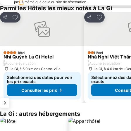
pas la même que celle du site de réservation.
Parmi les Hôtels les mieux notés à La Gi
Ajouter à mes favoris
Ajouter à mes f
Partager
Partager
Hôtel
Hôtel
4 Étoiles
2 Étoiles
Nhi Quỳnh La Gi Hotel
Nhà Nghỉ Việt Thắ
/
/
Aucune évaluation
Aucune évaluation
La Gi, à 5.9 km de : Centre-ville
La Gi, à 4.6 km de : Cen
Sélectionnez des dates pour voir
Sélectionnez des dat
les prix exacts
exacts
Consulter les prix
Consulte
La Gi : autres hébergements