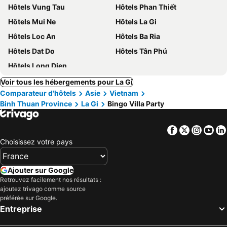
Hôtels Vung Tau
Hôtels Phan Thiết
Hôtels Mui Ne
Hôtels La Gi
Hôtels Loc An
Hôtels Ba Ria
Hôtels Dat Do
Hôtels Tân Phú
Hôtels Long Dien
Voir tous les hébergements pour La Gi
Comparateur d'hôtels
Asie
Vietnam
Binh Thuan Province
La Gi
Bingo Villa Party
Facebook
Twitter
Insta
Yo
Choisissez votre pays
Ajouter sur Google
Retrouvez facilement nos résultats :
ajoutez trivago comme source
préférée sur Google.
Entreprise