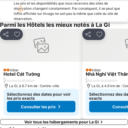
Les prix et les disponibilités que nous recevons des sites de
réservation changent constamment. Par conséquent, il se peut que
l’offre affichée sur trivago ne soit pas la même que celle du site de
réservation.
Parmi les Hôtels les mieux notés à La Gi
Partager
Ajouter à mes favoris
Partager
Ajouter à mes
Hôtel
Hôtel
2 Étoiles
2 Étoiles
Hotel Cát Tường
Nhà Nghỉ Việt Thắ
/
/
Aucune évaluation
Aucune évaluation
La Gi, à 6.7 km de : Centre-ville
La Gi, à 4.6 km de : Cen
Sélectionnez des dates pour voir
Sélectionnez des dat
les prix exacts
exacts
Consulter les prix
Consulte
Voir tous les hébergements pour La Gi