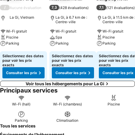
/
7,3
7,1
Aucune évaluation
(
428 évaluations
)
(
121 évaluations
)
La Gi, Vietnam
La Gi, à 6.7 km de :
La Gi, à 11.5 km de 
Centre-ville
Centre-ville
Wi-Fi gratuit
Wi-Fi gratuit
Wi-Fi gratuit
Piscine
Spa
Piscine
Parking
Parking
Parking
Consulter les prix
Consulter les prix
Consulter les pri
Sélectionnez des dates
Sélectionnez des dates
Sélectionnez des da
pour voir les prix
pour voir les prix
pour voir les prix
exacts
exacts
exacts
Consulter les prix
Consulter les prix
Consulter les prix
Voir tous les hébergements pour La Gi
Principaux services
Wi-Fi (hall)
Wi-Fi (chambres)
Piscine
Parking
Climatisation
Tous les services
Équipements de l’hébergement