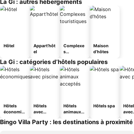
La Gi : autres hébergements
Hôtel
Appart’hôt
Complexe
Maison
el
s
d’hôtes
touristique
La Gi : catégories d’hôtels populaires
s
Hôtels
Hôtels
Hôtels
Hôtels spa
Hôte
économiq
avec
animaux
avec
ues
piscine
acceptés
park
Bingo Villa Party : les destinations à proximité