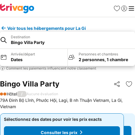
Favoris
Se con
Me
Voir tous les hébergements pour La Gi
Destination
Bingo Villa Party
Arrivée/départ
Personnes et chambres
Dates
2 personnes, 1 chambre
Comment les paiements influencent notre classement
Bingo Villa Party
Partager
Aj
Hôtel
/
Aucune évaluation
2 Étoiles
79A Đinh Bộ Lĩnh, Phước Hội, Lagi, B nh Thuận Vietnam, La Gi,
Vietnam
Sélectionnez des dates pour voir les prix exacts
Sélectionnez des dates pour voir les prix exacts
Consulter les prix
Consulter les prix