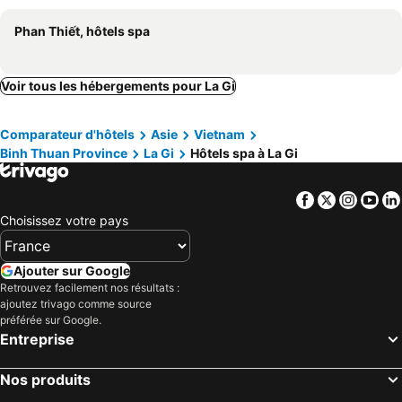
Phan Thiết, hôtels spa
Voir tous les hébergements pour La Gi
Comparateur d'hôtels
Asie
Vietnam
Binh Thuan Province
La Gi
Hôtels spa à La Gi
Facebook
Twitter
Insta
Yo
Choisissez votre pays
Ajouter sur Google
Retrouvez facilement nos résultats :
ajoutez trivago comme source
préférée sur Google.
Entreprise
Nos produits