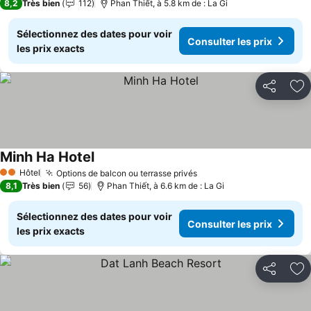
8,2
Très bien
112
Phan Thiết, à 5.8 km de : La Gi
Sélectionnez des dates pour voir
Consulter les prix
les prix exacts
Partager
Aj
Minh Ha Hotel
Consulter les prix
Hôtel
Options de balcon ou terrasse privés
Consulter les prix
2 Étoiles
8,1
Très bien
56
Phan Thiết, à 6.6 km de : La Gi
Sélectionnez des dates pour voir
Consulter les prix
les prix exacts
Partager
Aj