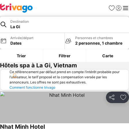
Favoris
Se con
Me
Destination
La Gi
Arrivée/départ
Personnes et chambres
Dates
2 personnes, 1 chambre
Trier
Filtrer
Carte
Hôtels spa à La Gi, Vietnam
Ce référencement par défaut prend en compte l’intérêt probable pour
l’utilisateur, le tarif proposé et la compensation versée par les
annonceurs. Les offres ne sont pas exhaustives.
Comment fonctionne trivago
Partager
Aj
Nhat Minh Hotel