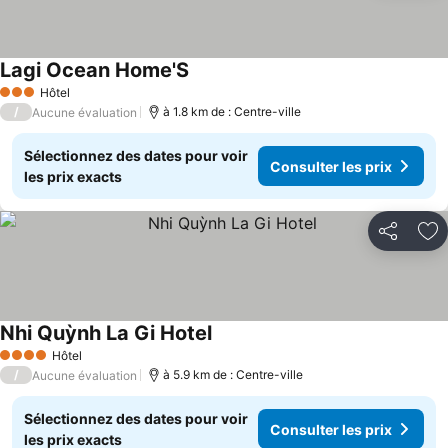
Lagi Ocean Home'S
Consulter les prix
Hôtel
3 Étoiles
/
à 1.8 km de : Centre-ville
Aucune évaluation
Sélectionnez des dates pour voir
Consulter les prix
les prix exacts
Partager
Aj
Nhi Quỳnh La Gi Hotel
Consulter les prix
Hôtel
4 Étoiles
/
à 5.9 km de : Centre-ville
Aucune évaluation
Sélectionnez des dates pour voir
Consulter les prix
les prix exacts