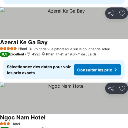
Partager
Aj
Azerai Ke Ga Bay
Consulter les prix
Hôtel
Point de vue pittoresque sur le coucher de soleil
Consulte
5 Étoiles
8,9
Excellent
499
Phan Thiết, à 19.6 km de : La Gi
Sélectionnez des dates pour voir
Consulter les prix
les prix exacts
Partager
Aj
Ngọc Nam Hotel
Consulter les prix
Hôtel
3 Étoiles