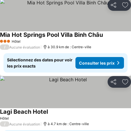
Partager
Aj
Mia Hot Springs Pool Villa Binh Châu
Consulter les
Hôtel
3 Étoiles
/
à 30.9 km de : Centre-ville
Aucune évaluation
Sélectionnez des dates pour voir
Consulter les prix
les prix exacts
Partager
Aj
Lagi Beach Hotel
Consulter les prix
Hôtel
/
à 4.7 km de : Centre-ville
Aucune évaluation