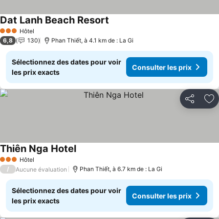
Dat Lanh Beach Resort
Consulter les prix
Hôtel
3 Étoiles
6,8
130
Phan Thiết, à 4.1 km de : La Gi
Sélectionnez des dates pour voir
Consulter les prix
les prix exacts
Partager
Aj
Thiên Nga Hotel
Consulter les prix
Hôtel
3 Étoiles
/
Phan Thiết, à 6.7 km de : La Gi
Aucune évaluation
Sélectionnez des dates pour voir
Consulter les prix
les prix exacts