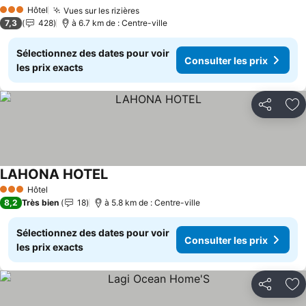
Consulter les prix
Hôtel
Vues sur les rizières
Consulter les prix
3 Étoiles
7,3
428
à 6.7 km de : Centre-ville
Sélectionnez des dates pour voir
Consulter les prix
les prix exacts
Partager
Aj
LAHONA HOTEL
Consulter les prix
Hôtel
3 Étoiles
8,2
Très bien
18
à 5.8 km de : Centre-ville
Sélectionnez des dates pour voir
Consulter les prix
les prix exacts
Partager
Aj