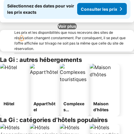
Sélectionnez des dates pour voir
Consulter les prix
les prix exacts
Voir plus
Les prix et les disponibilités que nous recevons des sites de
réservation changent constamment. Par conséquent, il se peut que
l’offre affichée sur trivago ne soit pas la même que celle du site de
réservation.
La Gi : autres hébergements
Hôtel
Appart’hôt
Complexe
Maison
el
s
d’hôtes
touristique
La Gi : catégories d’hôtels populaires
s