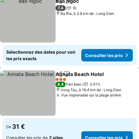
Bao Ngoc
Partager
Ajouter à mes favoris
Consulter les pri
7,4
6
Ba Ria, à 3.8 km de : Long Dien
Sélectionnez des dates pour voir
Consulter les prix
les prix exacts
Annata Beach Hotel
Partager
Ajouter à mes favoris
Consul
3 Étoiles
8,4
Très bien
3 411
Vung Tau, à 19.4 km de : Long Dien
Vue imprenable sur la plage arrière
Consult
31 €
De
Consulter les prix de
2 sites
Consulter les prix