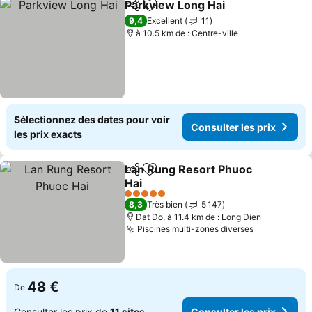
Parkview Long Hai
Partager
Ajouter à mes favoris
Consulte
9,4
Excellent
11
à 10.5 km de : Centre-ville
Sélectionnez des dates pour voir
Consulter les prix
les prix exacts
Lan Rung Resort Phuoc
Partager
Ajouter à mes favoris
Hai
Consulter les prix
5 Étoiles
8,3
Très bien
5 147
Dat Do, à 11.4 km de : Long Dien
Piscines multi-zones diverses
Consulter l
48 €
De
Consulter les prix de
11 sites
Consulter les prix