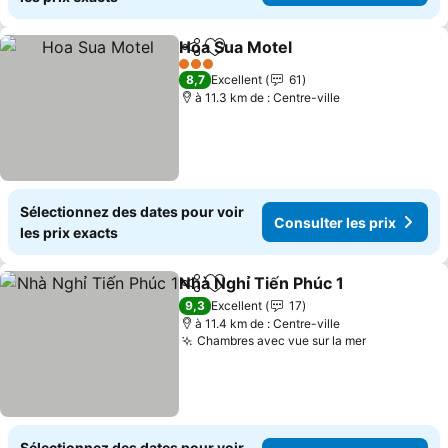
Hoa Sua Motel
Partager
Ajouter à mes favoris
Consulter le
3 Étoiles
8,7
Excellent
61
à 11.3 km de : Centre-ville
Sélectionnez des dates pour voir
Consulter les prix
les prix exacts
Nhà Nghỉ Tiến Phúc 1
Partager
Ajouter à mes favoris
Consu
9,3
Excellent
17
à 11.4 km de : Centre-ville
Chambres avec vue sur la mer
Consulter l
Sélectionnez des dates pour voir