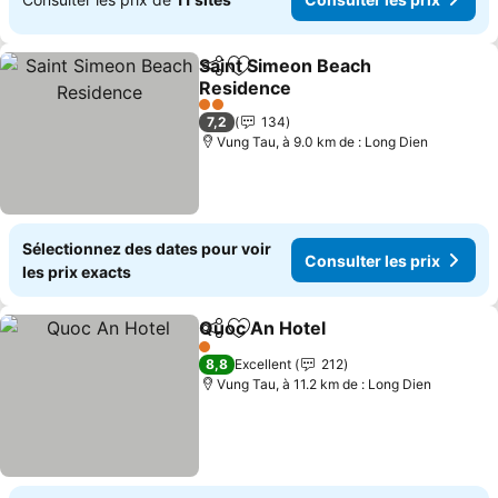
Saint Simeon Beach
Partager
Ajouter à mes favoris
Residence
Consulter les prix
2 Étoiles
7,2
134
Vung Tau, à 9.0 km de : Long Dien
Sélectionnez des dates pour voir
Consulter les prix
les prix exacts
Quoc An Hotel
Partager
Ajouter à mes favoris
Consulter le
1 Étoiles
8,8
Excellent
212
Vung Tau, à 11.2 km de : Long Dien