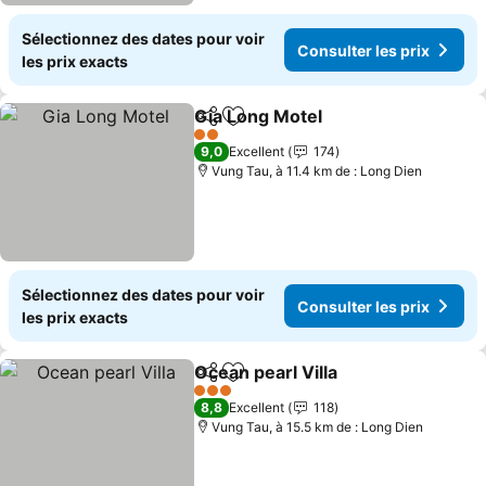
Sélectionnez des dates pour voir
Consulter les prix
les prix exacts
Gia Long Motel
Partager
Ajouter à mes favoris
Consulter l
2 Étoiles
9,0
Excellent
174
Vung Tau, à 11.4 km de : Long Dien
Sélectionnez des dates pour voir
Consulter les prix
les prix exacts
Ocean pearl Villa
Partager
Ajouter à mes favoris
Consulter
3 Étoiles
8,8
Excellent
118
Vung Tau, à 15.5 km de : Long Dien