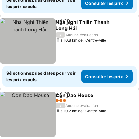
Consulter les prix
les prix exacts
Nhà Nghỉ Thiên Thanh
Partager
Ajouter à mes favoris
Long Hải
Consulter les prix
/
Aucune évaluation
à 10.8 km de : Centre-ville
Sélectionnez des dates pour voir
Consulter les prix
les prix exacts
Con Dao House
Partager
Ajouter à mes favoris
Consulter l
3 Étoiles
/
Aucune évaluation
à 10.2 km de : Centre-ville