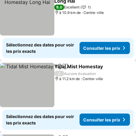
Long Hai
Consulter les prix
9,0
Excellent
1
à 10.9 km de : Centre-ville
Sélectionnez des dates pour voir
Consulter les prix
les prix exacts
Tidal Mist Homestay
Partager
Ajouter à mes favoris
Consul
/
Aucune évaluation
à 11.2 km de : Centre-ville
Sélectionnez des dates pour voir
Consulter les prix
les prix exacts