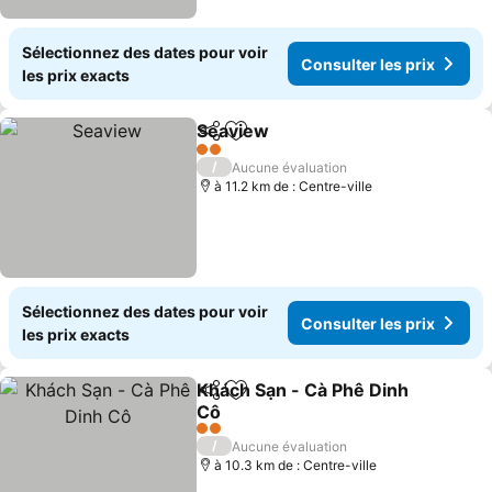
Sélectionnez des dates pour voir
Consulter les prix
les prix exacts
Seaview
Partager
Ajouter à mes favoris
Consulter les prix
2 Étoiles
/
Aucune évaluation
à 11.2 km de : Centre-ville
Sélectionnez des dates pour voir
Consulter les prix
les prix exacts
Khách Sạn - Cà Phê Dinh
Partager
Ajouter à mes favoris
Cô
Consulter les prix
2 Étoiles
/
Aucune évaluation
à 10.3 km de : Centre-ville