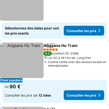
Sélectionnez des dates pour voir
Consulter les prix
les prix exacts
Angsana Ho Tram
Partager
Ajouter à mes favoris
Consulte
5 Étoiles
9,5
Excellent
2 658
Loc An, à 18.1 km de : Long Dien
Cuisine variée avec des saveurs locales et
internationales
Choix populaire
90 €
De
Consulter les prix de
12 sites
Consulter les prix