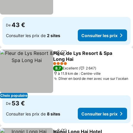
43 €
De
Consulter les prix de
2 sites
Consulter les prix
Fleur de Lys Resort & Spa
Partager
Ajouter à mes favoris
Long Hai
Consulter les prix
4 Étoiles
8,7
Excellent
2 647
à 11.9 km de : Centre-ville
Dîner en bord de mer avec vue sur l'océan
Co
Choix populaire
53 €
De
Consulter les prix de
8 sites
Consulter les prix
Iconic Long Hai Hotel