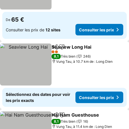
65 €
De
Consulter les prix de
12 sites
Consulter les prix
Seaview Long Hai
Partager
Ajouter à mes favoris
Consulter
2 Étoiles
8,1
Très bien
246
Vung Tau, à 10.7 km de : Long Dien
Sélectionnez des dates pour voir
Consulter les prix
les prix exacts
Hai Nam Guesthouse
Partager
Ajouter à mes favoris
Consu
8,1
Très bien
16
Vung Tau, à 11.4 km de : Long Dien