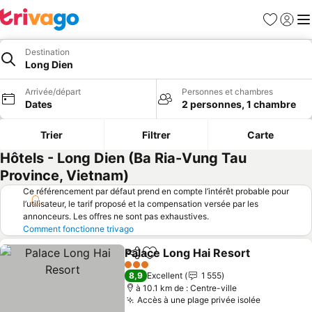
Favoris
Se con
Me
Destination
Long Dien
Arrivée/départ
Personnes et chambres
Dates
2 personnes, 1 chambre
Trier
Filtrer
Carte
Hôtels - Long Dien (Ba Ria-Vung Tau
Province, Vietnam)
Ce référencement par défaut prend en compte l’intérêt probable pour
l’utilisateur, le tarif proposé et la compensation versée par les
annonceurs. Les offres ne sont pas exhaustives.
Comment fonctionne trivago
Palace Long Hai Resort
Partager
Ajouter à mes favoris
Con
3 Étoiles
8,9
Excellent
1 555
à 10.1 km de : Centre-ville
Accès à une plage privée isolée
Consulter 