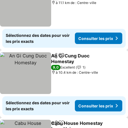
à 11.1 km de : Centre-ville
Sélectionnez des dates pour voir
Consulter les prix
les prix exacts
An Gi Cung Duoc
Partager
Ajouter à mes favoris
Homestay
Consulter les prix
9,0
Excellent
1
à 10.4 km de : Centre-ville
Sélectionnez des dates pour voir
Consulter les prix
les prix exacts
Cabu House Homestay
Partager
Ajouter à mes favoris