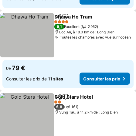
Dhawa Ho Tram
Partager
Ajouter à mes favoris
Consulter 
4 Étoiles
9,1
Excellent
2 952
Loc An, à 18.0 km de : Long Dien
Toutes les chambres avec vue sur l'océan
Co
79 €
De
Consulter les prix de
11 sites
Consulter les prix
Gold Stars Hotel
Partager
Ajouter à mes favoris
Consulter 
2 Étoiles
6,8
161
Vung Tau, à 11.2 km de : Long Dien