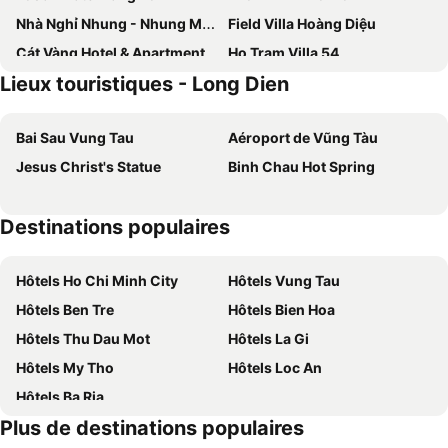
Nhà Nghỉ Nhung - Nhung Motel
Field Villa Hoàng Diệu
Cát Vàng Hotel & Apartment
Ho Tram Villa 54
Lieux touristiques - Long Dien
Hà Linh Hotel Vũng Tàu
Baly Hotel Bà Rịa City
Ruby Motel Bà Rịa
Apple House & Coffee
Bai Sau Vung Tau
Aéroport de Vũng Tàu
Lovely Room Oceanami Resort
Tiami Eden Villa - Nghỉ Dưỡng Sân Vườn Ven Biển
Jesus Christ's Statue
Binh Chau Hot Spring
Hotel Quốc Hương
Light House Motel 978
Resort Đá Bàng Homestay Restaurant
Seaview Long Hai
Destinations populaires
Nha Nghi Thien Thanh Long Hai
Twins Hotel
Bella Vita Hotel
Hotel Minh Dam
Hôtels Ho Chi Minh City
Hôtels Vung Tau
Khu Nghỉ Dưỡng Đoàn 298 Khu 7 Tầng
Quoc An Hotel
Hôtels Ben Tre
Hôtels Bien Hoa
Gold Stars Hotel
Hoang Oanh Motel
Hôtels Thu Dau Mot
Hôtels La Gi
Khách Sạn A68
Long Hải
Hôtels My Tho
Hôtels Loc An
Hoang Gia Motel
Hai Nam Guesthouse
Hôtels Ba Ria
HOTEL Thành Nam
Kelly Hotel
Plus de destinations populaires
Alma Oasis Long Hai
THH OCEANAMI Resort & Villa Vung Tau