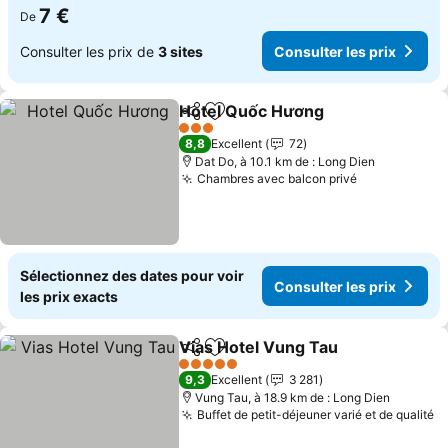
7 €
De
Consulter les prix de
3 sites
Consulter les prix
Hotel Quốc Hương
Partager
Ajouter à mes favoris
Consulte
3 Étoiles
8,8
Excellent
72
Dat Do, à 10.1 km de : Long Dien
Chambres avec balcon privé
Consulter le
Sélectionnez des dates pour voir
Consulter les prix
les prix exacts
Vias Hotel Vung Tau
Partager
Ajouter à mes favoris
Consul
5 Étoiles
9,3
Excellent
3 281
Vung Tau, à 18.9 km de : Long Dien
Buffet de petit-déjeuner varié et de qualité
Co