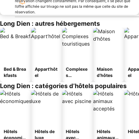
réservation changent constamment. Par conséquent, il se peut que
l’offre affichée sur trivago ne soit pas la même que celle du site de
réservation.
Long Dien : autres hébergements
Bed & Brea
Appart’hôt
Complexe
Maison
Appa
kfasts
el
s
d’hôtes
el
touristique
Long Dien : catégories d’hôtels populaires
s
Hôtels
Hôtels de
Hôtels
Hôtels
Hôtel
économiq
luxe
avec
animaux