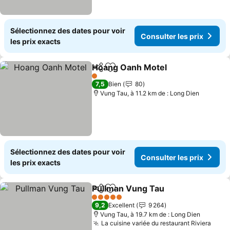
Sélectionnez des dates pour voir
Consulter les prix
les prix exacts
Hoang Oanh Motel
Partager
Ajouter à mes favoris
Consulte
1 Étoiles
7,5
Bien
80
Vung Tau, à 11.2 km de : Long Dien
Sélectionnez des dates pour voir
Consulter les prix
les prix exacts
Pullman Vung Tau
Partager
Ajouter à mes favoris
Consulte
5 Étoiles
9,2
Excellent
9 264
Vung Tau, à 19.7 km de : Long Dien
La cuisine variée du restaurant Riviera
Consu