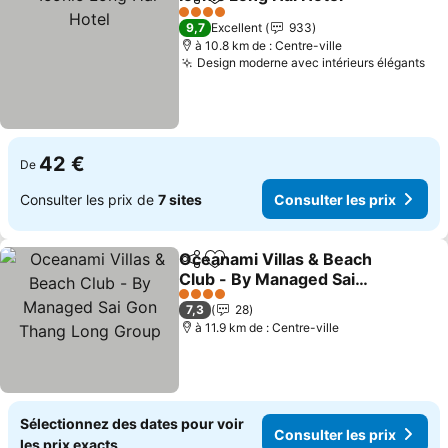
Partager
Ajouter à mes favoris
Consu
4 Étoiles
9,7
Excellent
933
à 10.8 km de : Centre-ville
Design moderne avec intérieurs élégants
Con
42 €
De
Consulter les prix de
7 sites
Consulter les prix
Oceanami Villas & Beach
Partager
Ajouter à mes favoris
Club - By Managed Sai
Gon Thang Long Group
Consulter les prix
4 Étoiles
7,3
28
à 11.9 km de : Centre-ville
Sélectionnez des dates pour voir
Consulter les prix
les prix exacts