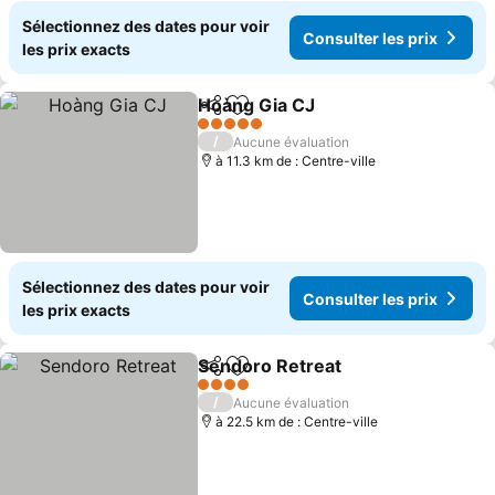
Sélectionnez des dates pour voir
Consulter les prix
les prix exacts
Hoàng Gia CJ
Partager
Ajouter à mes favoris
Consulter les
5 Étoiles
/
Aucune évaluation
à 11.3 km de : Centre-ville
Sélectionnez des dates pour voir
Consulter les prix
les prix exacts
Sendoro Retreat
Partager
Ajouter à mes favoris
Consulter 
4 Étoiles
/
Aucune évaluation
à 22.5 km de : Centre-ville