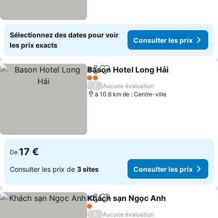
Sélectionnez des dates pour voir
Consulter les prix
les prix exacts
Bason Hotel Long Hải
Partager
Ajouter à mes favoris
Consu
2 Étoiles
/
Aucune évaluation
à 10.6 km de : Centre-ville
17 €
De
Consulter les prix de
3 sites
Consulter les prix
Khách sạn Ngọc Anh
Partager
Ajouter à mes favoris
Consu
1 Étoiles
/
Aucune évaluation