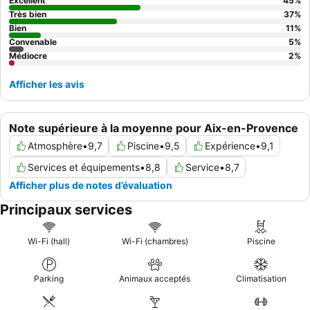
Excellent
45
%
Très bien
37
%
Bien
11
%
Convenable
5
%
Médiocre
2
%
Afficher les avis
Note supérieure à la moyenne pour Aix-en-Provence
Atmosphère
•
9,7
Piscine
•
9,5
Expérience
•
9,1
Services et équipements
•
8,8
Service
•
8,7
Afficher plus de notes d’évaluation
Principaux services
Wi-Fi (hall)
Wi-Fi (chambres)
Piscine
Parking
Animaux acceptés
Climatisation