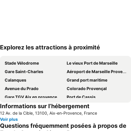
Explorez les attractions à proximité
Agrandir la carte
Stade Vélodrome
Le vieux Port de Marseille
Gare Saint-Charles
Aéroport de Marseille Provence
Calanques
Grand port maritime
Avenue du Prado
Colorado Provençal
Gare TGV Aix en provence
Port de Cassis
Informations sur l’hébergement
OK Corral - Parc à thème western
Sainte-Marguerite
12 Av. de la Cible, 13100, Aix-en-Provence, France
La Pointe-Rouge
Le Sentier des Ocres
Voir plus
Zoo de la Barben
Cours Mirabeau
Questions fréquemment posées à propos de
Les Lecques
Gare Aix en provence