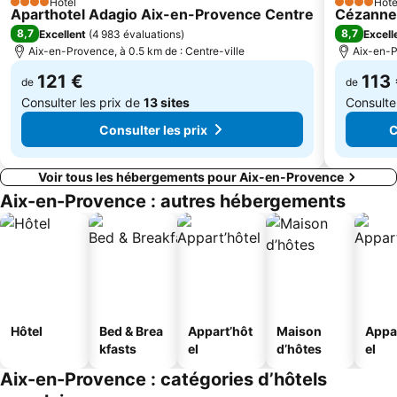
Hôtel
Hôte
4 Étoiles
4 Étoiles
Aparthotel Adagio Aix-en-Provence Centre
Cézanne
Escalier monumental de la gare de Marseille-Saint-Charles
La Ciotat 1720
8,7
8,7
Excellent
(
4 983 évaluations
)
Excell
Aix-en-Provence, à 0.5 km de : Centre-ville
Aix-en-P
121 €
113
de
de
Consulter les prix de
13 sites
Consulte
Consulter les prix
C
Voir tous les hébergements pour Aix-en-Provence
Aix-en-Provence : autres hébergements
Hôtel
Bed & Brea
Appart’hôt
Maison
Appa
kfasts
el
d’hôtes
el
Aix-en-Provence : catégories d’hôtels