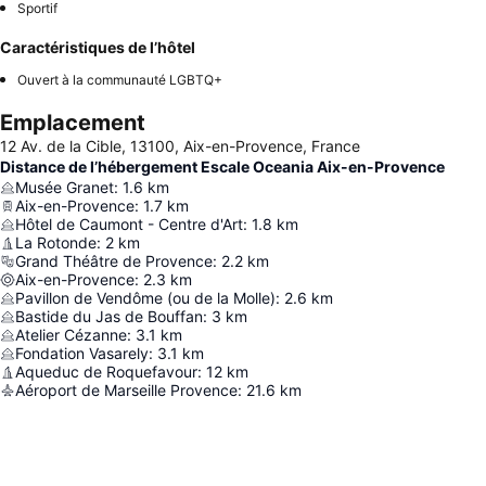
Sportif
Caractéristiques de l’hôtel
Ouvert à la communauté LGBTQ+
Emplacement
12 Av. de la Cible, 13100, Aix-en-Provence, France
Distance de l’hébergement Escale Oceania Aix-en-Provence
Musée Granet
:
1.6
km
Aix-en-Provence
:
1.7
km
Hôtel de Caumont - Centre d'Art
:
1.8
km
La Rotonde
:
2
km
Grand Théâtre de Provence
:
2.2
km
Aix-en-Provence
:
2.3
km
Pavillon de Vendôme (ou de la Molle)
:
2.6
km
Bastide du Jas de Bouffan
:
3
km
Atelier Cézanne
:
3.1
km
Fondation Vasarely
:
3.1
km
Aqueduc de Roquefavour
:
12
km
Aéroport de Marseille Provence
:
21.6
km