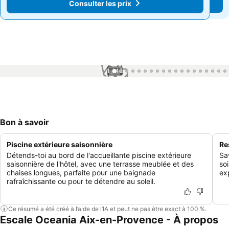
Consulter les prix
Consulter les prix
1 / 42
Bon à savoir
Piscine extérieure saisonnière
Re
Détends-toi au bord de l'accueillante piscine extérieure
Sav
saisonnière de l'hôtel, avec une terrasse meublée et des
soi
chaises longues, parfaite pour une baignade
ex
rafraîchissante ou pour te détendre au soleil.
Ce résumé a été créé à l’aide de l’IA et peut ne pas être exact à 100 %.
Escale Oceania Aix-en-Provence - À propos