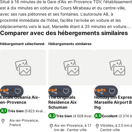
Situé à 16 minutes de la Gare d'Aix en Provence TGV, l'établissement
est à dix minutes en voiture du Cours Mirabeau et du centre-ville,
avec ses rues piétonnes et ses fontaines. L'autoroute A8, à
proximité immédiate de l'hôtel, facilite l'arrivée en voiture et les
déplacements vers le sud, Marseille étant à 35 minutes en voiture.
Comparer avec des hébergements similaires
Un petit-déjeuner buffet est servi tous les matins, tandis que le bar-
salon Escale Oceania propose des boissons et des collations. Le
Hébergement sélectionné
Hébergements similaires
restaurant de l'hôtel sert des plats traditionnels pour le dîner. Situé à
proximité d'Aix en Provence, l'hôtel Escale Oceania Aix-en-Provence
est un établissement trois étoiles avec piscine, parfait pour un séjour
relaxant en Provence. L'hôtel propose différents types de chambres
doubles, dotées de la climatisation, d'une salle de bains privative et
de la télévision. L'établissement Escale Oceania Aix-en-Provence
dispose d'une piscine extérieure avec une terrasse meublée, d'une
salle de sport, de salles de réunion et d'une connexion Wi-Fi.
Hôtel
Hôtel
Hôtel
3 Étoiles
3 Étoiles
4 Étoiles
Partager
Ajouter à mes favoris
Partager
Ajouter à mes favoris
Partager
Ajouter à
Escale Oceania Aix-
The Originals
Holiday Inn Expre
en-Provence
Résidence Aix
Marseille Airport 
Schuman
Ihg
8,1
Très bien
(
5 823 évaluations
)
8,2
8,5
Très bien
(
4 508 évaluations
Excellent
)
(
3 374 é
Aix-en-Provence,
France
Aix-en-Provence, à 1.1
Vitrolles, à 2.0 km d
km de : Centre-ville
Centre-ville