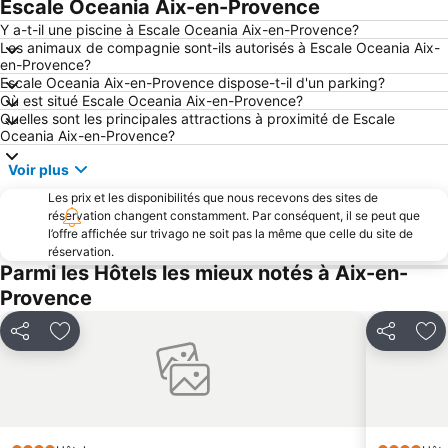
Escale Oceania Aix-en-Provence
Plage de Rènecros
Port de Bandol
Y a-t-il une piscine à Escale Oceania Aix-en-Provence?
Les animaux de compagnie sont-ils autorisés à Escale Oceania Aix-
Lac d'Esparron
Centre La Valentine
en-Provence?
Escale Oceania Aix-en-Provence dispose-t-il d'un parking?
Parc Borély
Le Panier
Où est situé Escale Oceania Aix-en-Provence?
Rue Paradis
les Catalans
Quelles sont les principales attractions à proximité de Escale
Oceania Aix-en-Provence?
Corniche du President JF Kennedy
Port des Goudes
Voir plus
La Rose
Sausset les Pins
Les prix et les disponibilités que nous recevons des sites de
Aqualand
Metro Marseille
réservation changent constamment. Par conséquent, il se peut que
Mazargues
Calanque d'en Vau
l’offre affichée sur trivago ne soit pas la même que celle du site de
réservation.
Gare de Vitrolles
Escale Borély
Parmi les Hôtels les mieux notés à Aix-en-
Palais du Pharo
Mucem
Provence
Marché du Prado
Grande Plage
Partager
Ajouter à mes favoris
Partager
Ajo
Les Thermes de Gréoux-les-Bains
La Blancarde
Belle-de-Mai
Palais des congrès
La Cannebière
Casino de Bandol
Port de plaisance
Port de plaisance