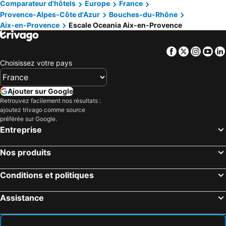
Comparateur d'hôtels
Europe
France
Provence-Alpes-Côte d'Azur
Bouches-du-Rhône
Aix-en-Provence
Escale Oceania Aix-en-Provence
Facebook
Twitter
Insta
Yo
Choisissez votre pays
Ajouter sur Google
Retrouvez facilement nos résultats :
ajoutez trivago comme source
préférée sur Google.
Entreprise
Nos produits
Conditions et politiques
Assistance