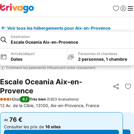
Favoris
Se con
Me
Voir tous les hébergements pour Aix-en-Provence
Destination
Escale Oceania Aix-en-Provence
Arrivée/départ
Personnes et chambres
Dates
2 personnes, 1 chambre
Comment les paiements influencent notre classement
Escale Oceania Aix-en-
Provence
Partager
Aj
Hôtel
8,1
Très bien
(
5 823 évaluations
)
3 Étoiles
12 Av. de la Cible, 13100, Aix-en-Provence, France
76 €
76 €
de
de
Consulter les prix de
16 sites
Consulter les prix de
16 sites