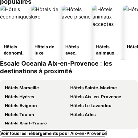
populaires
Hôtels
Hôtels de
Hôtels
Hôtels
Hôtel
économiq
luxe
avec
animaux
ues
piscine
acceptés
Escale Oceania Aix-en-Provence : les
destinations à proximité
Hôtels Marseille
Hôtels Sainte-Maxime
Hôtels Hyères
Hôtels Aix-en-Provence
Hôtels Avignon
Hôtels Le Lavandou
Hôtels Toulon
Hôtels Arles
Hôtels Saint-Tropez
Voir tous les hébergements pour Aix-en-Provence