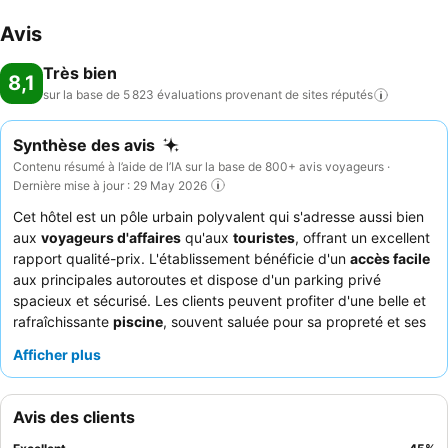
Avis
Très bien
8,1
sur la base de 5 823 évaluations provenant de sites
réputés
Synthèse des avis
Contenu résumé à l’aide de l’IA sur la base de 800+ avis voyageurs ·
Dernière mise à jour : 29 May 2026
Cet hôtel est un pôle urbain polyvalent qui s'adresse aussi bien
aux
voyageurs d'affaires
qu'aux
touristes
, offrant un excellent
rapport qualité-prix. L'établissement bénéficie d'un
accès facile
aux principales autoroutes et dispose d'un parking privé
spacieux et sécurisé. Les clients peuvent profiter d'une belle et
rafraîchissante
piscine
, souvent saluée pour sa propreté et ses
heures d'ouverture tardives. Le personnel est constamment
Afficher plus
félicité pour son attitude accueillante et attentionnée, et le
buffet du dîner et du petit-déjeuner
est mis en avant pour sa
qualité et sa variété. Pour un séjour plus calme, les clients
Avis des clients
devraient envisager de demander une chambre donnant sur le
jardin.