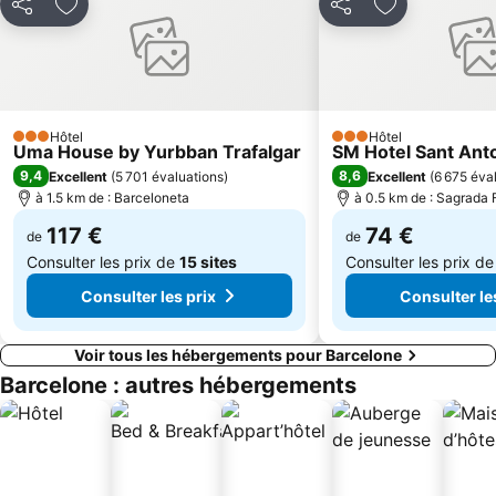
Partager
Ajouter à mes favoris
Partager
Ajouter à mes
Sants
Montjuïc
Cathédrale de Barcelone
Gare de França
Platja de Montgat
El Raval
Sant Martí
La Dreta de l'Eixample
Hôtel
Hôtel
3 Étoiles
3 Étoiles
Parc de la Ciutadella
El Corte Inglés - Plaça de Catalunya
Uma House by Yurbban Trafalgar
SM Hotel Sant Ant
9,4
8,6
Excellent
(
5 701 évaluations
)
Excellent
(
6 675 éva
Port Mataró
Gran Via de les Corts Catalans
à 1.5 km de : Barceloneta
à 0.5 km de : Sagrada 
117 €
74 €
de
de
Consulter les prix de
15 sites
Consulter les prix d
Consulter les prix
Consulter le
Voir tous les hébergements pour Barcelone
Barcelone : autres hébergements