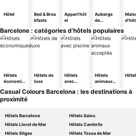
Hôtel
Bed & Brea
Appart’hôt
Auberge
Mais
kfasts
el
de
d’hô
jeunesse
Barcelone : catégories d’hôtels populaires
Hôtels
Hôtels de
Hôtels
Hôtels
Hôtel
économiq
luxe
avec
animaux
ues
piscine
acceptés
Casual Colours Barcelona : les destinations à
proximité
Hôtels Barcelone
Hôtels Salou
Hôtels Lloret de Mar
Hôtels Cambrils
Hôtels Sitges
Hôtels Tossa de Mar