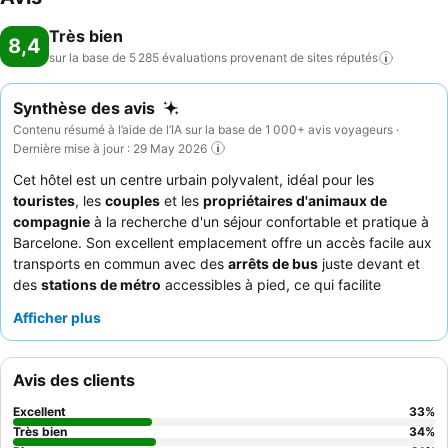
Très bien
8,4
sur la base de 5 285 évaluations provenant de sites
réputés
Synthèse des avis
Contenu résumé à l’aide de l’IA sur la base de 1 000+ avis voyageurs ·
Dernière mise à jour : 29 May 2026
Cet hôtel est un centre urbain polyvalent, idéal pour les
touristes
, les
couples
et les
propriétaires d'animaux de
compagnie
à la recherche d'un séjour confortable et pratique à
Barcelone. Son excellent emplacement offre un accès facile aux
transports en commun avec des
arrêts de bus
juste devant et
des
stations de métro
accessibles à pied, ce qui facilite
l'exploration. L'établissement se distingue par ses équipements
Afficher plus
bien pensés pour les animaux de compagnie, notamment un
lit
pour chien, des gamelles et des friandises
fournis dans les
chambres. Les clients louent constamment le
personnel amical
Avis des clients
et serviable
et le
buffet de petit-déjeuner varié et délicieux
.
Pour une expérience plus calme, les clients peuvent demander
Excellent
33
%
une chambre donnant sur le jardin.
Très bien
34
%