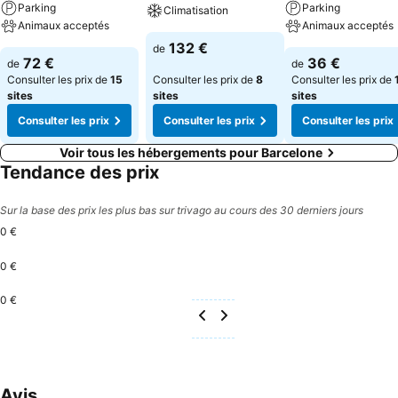
Parking
Parking
Climatisation
Animaux acceptés
Animaux acceptés
132 €
de
72 €
36 €
de
de
Consulter les prix de
15
Consulter les prix de
8
Consulter les prix de
sites
sites
sites
Consulter les prix
Consulter les prix
Consulter les prix
Voir tous les hébergements pour Barcelone
Tendance des prix
Sur la base des prix les plus bas sur trivago au cours des 30 derniers jours
0 €
0 €
0 €
Avis