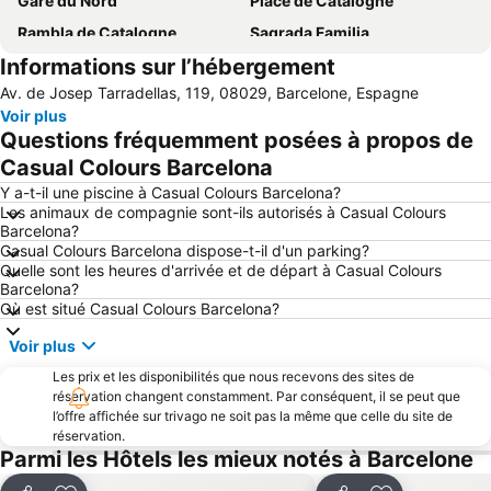
Gare du Nord
Place de Catalogne
Rambla de Catalogne
Sagrada Familia
Informations sur l’hébergement
Quartier Gothique
Palau Sant Jordi
Av. de Josep Tarradellas, 119, 08029, Barcelone, Espagne
Stade Olympique de Montjuic
Barceloneta
Voir plus
District d'Eixampe
Vieille-Ville
Questions fréquemment posées à propos de
Aeroport T1 Metro Station
Barcelona Sants Metro Station
Casual Colours Barcelona
Place d'Espagne
Gràcia
Y a-t-il une piscine à Casual Colours Barcelona?
Les animaux de compagnie sont-ils autorisés à Casual Colours
El Centre de la Vila
Aeroport T2 Metro Station
Barcelona?
Casual Colours Barcelona dispose-t-il d'un parking?
Rambla de Catalunya
Badalona Port
Quelle sont les heures d'arrivée et de départ à Casual Colours
El Poblenou
Estació de Plaça Catalunya
Barcelona?
Où est situé Casual Colours Barcelona?
Casino de Barcelona
La Roca Village
Voir plus
Port Olympique
El Born
Les prix et les disponibilités que nous recevons des sites de
Diagonal Mar
Fira de Barcelona
réservation changent constamment. Par conséquent, il se peut que
L'Aquarium de Barcelone
Arc de Triomphe
l’offre affichée sur trivago ne soit pas la même que celle du site de
réservation.
Platja de Castelldefels
Boulevard Passeig de Gràcia
Parmi les Hôtels les mieux notés à Barcelone
Parc del Fórum
Terrassa