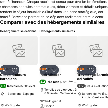
sont à l’honneur. Chaque recoin est conçu pour éveiller les émotions
: chambres capsules chromatiques, déco vibrante et détails uniques
rendent le séjour inoubliable.Situé dans une zone stratégique, cet
hôtel à Barcelone permet de se déplacer facilement entre le centre
Comparer avec des hébergements similaires
et les quartiers modernes. Sa proximité avec l’Avinguda Diagonal et
les transports en fait une option idéale pour allier exploration urbaine
Hébergement sélectionné
Hébergements similaires
et confort.Les chambres disposent de Wi-Fi gratuit, climatisation,
amenities de qualité et carte d’oreillers. Espaces Chill Out et
coworking disponibles. C’est un hôtel petfriendly, idéal pour voyager
avec votre animal.Si vous cherchez un hôtel urbain au style unique
et à une excellente localisation à Barcelone, Casual Colours
Barcelona allie design et fonctionnalité.
Hôtel
Hôtel
Hôtel
2 Étoiles
3 Étoiles
3 Étoiles
Partager
Ajouter à mes favoris
Partager
Ajouter à mes favoris
Partager
Ajouter à
Casual Colours
Petit Mirador
Travelodge Barcel
Barcelona
del Vallés
8,2
Très bien
(
2 861 évaluations
)
8,4
6,9
Très bien
(
5 285 évaluations
)
(
6 994 évaluatio
Torrellas de Llobregat, à
0.9 km de : Centre-ville
Barcelone, Espagne
Barberá del Vallès, 
km de : Centre-vill
Wi-Fi gratuit
Wi-Fi gratuit
Wi-Fi gratuit
Piscine