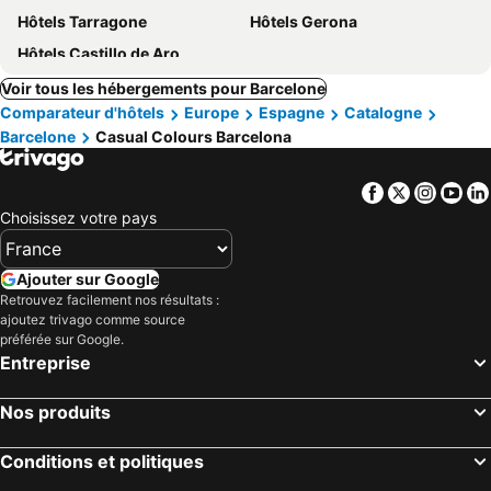
Hôtels Tarragone
Hôtels Gerona
Hôtels Castillo de Aro
Voir tous les hébergements pour Barcelone
Comparateur d'hôtels
Europe
Espagne
Catalogne
Barcelone
Casual Colours Barcelona
Facebook
Twitter
Insta
Yo
Choisissez votre pays
Ajouter sur Google
Retrouvez facilement nos résultats :
ajoutez trivago comme source
préférée sur Google.
Entreprise
Nos produits
Conditions et politiques