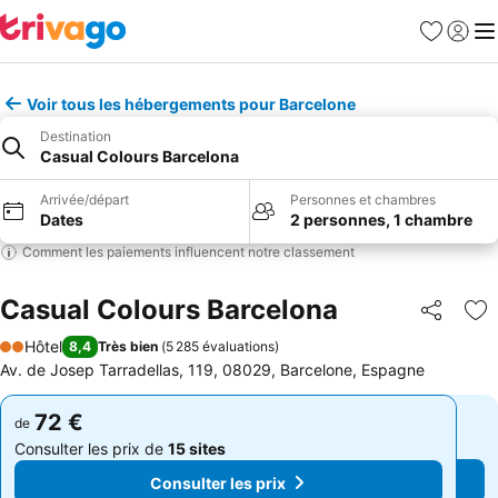
Favoris
Se con
Me
Voir tous les hébergements pour Barcelone
Destination
Casual Colours Barcelona
Arrivée/départ
Personnes et chambres
Dates
2 personnes, 1 chambre
Comment les paiements influencent notre classement
Casual Colours Barcelona
Partager
Aj
Hôtel
8,4
Très bien
(
5 285 évaluations
)
2 Étoiles
Av. de Josep Tarradellas, 119, 08029, Barcelone, Espagne
72 €
72 €
de
de
Consulter les prix de
15 sites
Consulter les prix de
15 sites
Consulter les prix
Consulter les prix