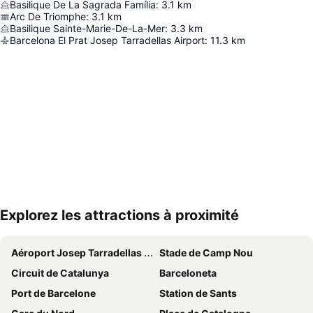
Basilique De La Sagrada Família
:
3.1
km
Arc De Triomphe
:
3.1
km
Basilique Sainte-Marie-De-La-Mer
:
3.3
km
Barcelona El Prat Josep Tarradellas Airport
:
11.3
km
Explorez les attractions à proximité
Agrandir la carte
Aéroport Josep Tarradellas Barcelone–El Prat
Stade de Camp Nou
Circuit de Catalunya
Barceloneta
Port de Barcelone
Station de Sants