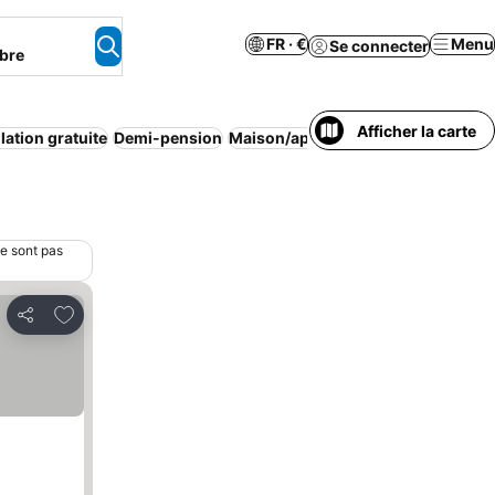
FR · €
Menu
Se connecter
bre
Afficher la carte
ation gratuite
Demi-pension
Maison/appartement entier
Parkin
ne sont pas
Ajouter à mes favoris
Partager