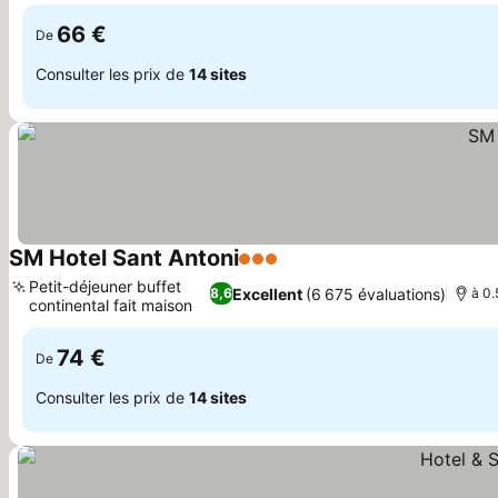
66 €
De
Consulter les prix de
14 sites
SM Hotel Sant Antoni
3 Étoiles
Consulter les prix
Petit-déjeuner buffet
Excellent
(6 675 évaluations)
8,6
à 0.
continental fait maison
Consulter les prix
74 €
De
Consulter les prix de
14 sites