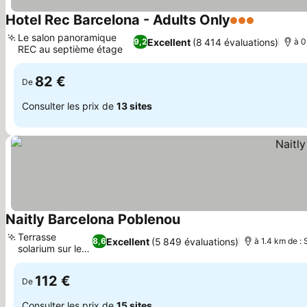
Hotel Rec Barcelona - Adults Only
3 Étoiles
Consulter
Le salon panoramique
Excellent
(8 414 évaluations)
9,2
à 0
REC au septième étage
Consulter les prix
82 €
De
Consulter les prix de
13 sites
Naitly Barcelona Poblenou
Consulter les prix
Terrasse
Excellent
(5 849 évaluations)
8,6
à 1.4 km de :
solarium sur le
Consulter les prix
toit
112 €
De
Consulter les prix de
15 sites