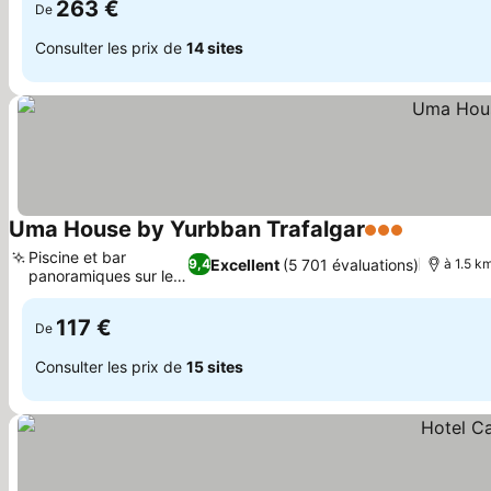
263 €
De
Consulter les prix de
14 sites
Uma House by Yurbban Trafalgar
3 Étoiles
Consulter 
Piscine et bar
Excellent
(5 701 évaluations)
9,4
à 1.5 k
panoramiques sur le
Consulter les prix
toit
117 €
De
Consulter les prix de
15 sites