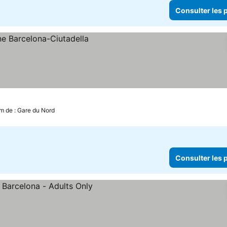
Consulter les p
s prix
m de : Gare du Nord
Consulter les p