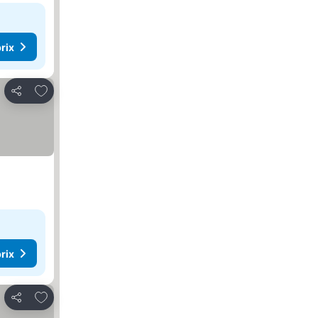
rix
Ajouter à mes favoris
Partager
rix
Ajouter à mes favoris
Partager