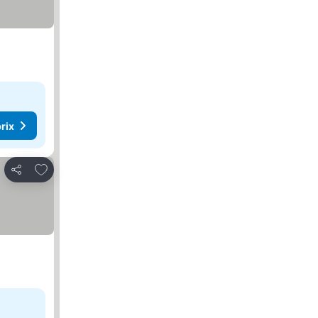
rix
Ajouter à mes favoris
Partager