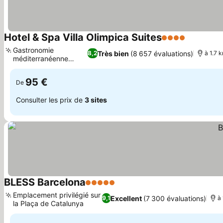
Hotel & Spa Villa Olimpica Suites
4 Étoiles
Consulter
Gastronomie
Très bien
(8 657 évaluations)
8,2
à 1.7 
méditerranéenne
Consulter les prix
moderne
95 €
De
Consulter les prix de
3 sites
BLESS Barcelona
5 Étoiles
Consulter les prix
Emplacement privilégié sur
Excellent
(7 300 évaluations)
9,1
à
la Plaça de Catalunya
Consulter les prix