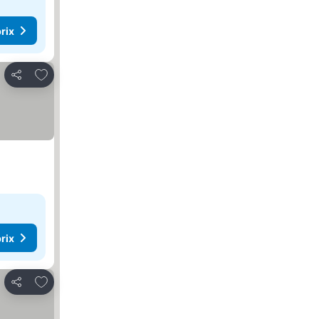
rix
Ajouter à mes favoris
Partager
rix
Ajouter à mes favoris
Partager