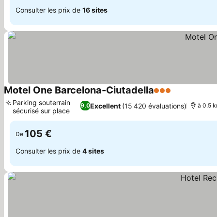
Consulter les prix de
16 sites
Motel One Barcelona-Ciutadella
3 Étoiles
Consulter le
Parking souterrain
Excellent
(15 420 évaluations)
9,0
à 0.5 k
sécurisé sur place
Consulter les prix
105 €
De
Consulter les prix de
4 sites