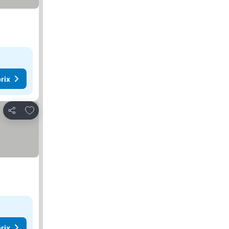
rix
Ajouter à mes favoris
Partager
rix