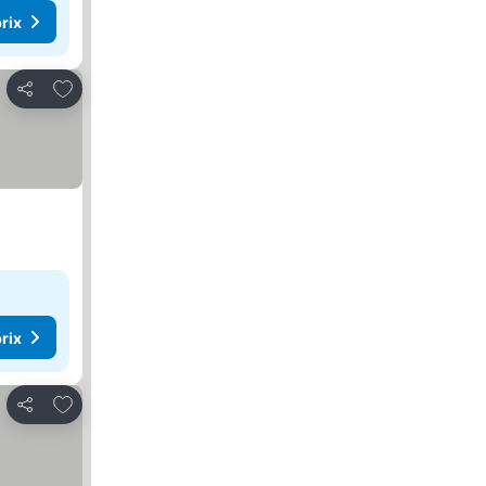
rix
Ajouter à mes favoris
Partager
rix
Ajouter à mes favoris
Partager