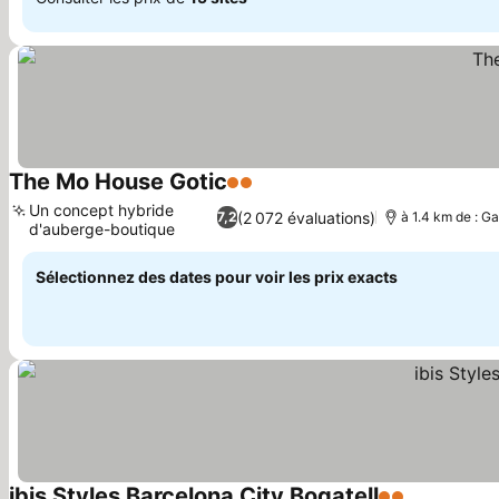
The Mo House Gotic
2 Étoiles
Consulter les prix
Un concept hybride
(2 072 évaluations)
7,2
à 1.4 km de : G
d'auberge-boutique
Consulter les prix
Sélectionnez des dates pour voir les prix exacts
ibis Styles Barcelona City Bogatell