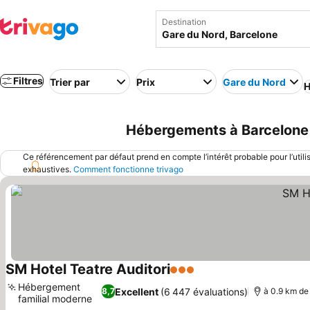
Destination
Filtres
Trier par
Prix
Gare du Nord
H
Hébergements à Barcelone 
Ce référencement par défaut prend en compte l’intérêt probable pour l’utili
exhaustives.
Comment fonctionne trivago
SM Hotel Teatre Auditori
3 Étoiles
Consulter les prix
Hébergement
Excellent
(6 447 évaluations)
8,7
à 0.9 km de
familial moderne
Consulter les prix