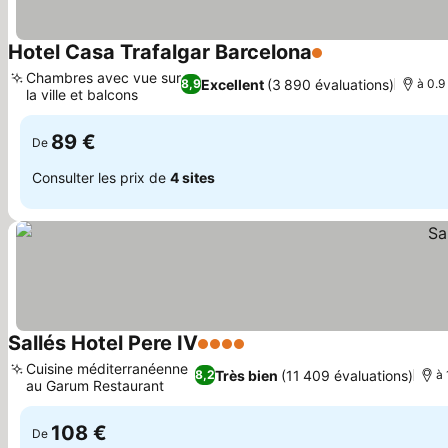
Hotel Casa Trafalgar Barcelona
1 Étoiles
Consulter les pr
Chambres avec vue sur
Excellent
(3 890 évaluations)
8,9
à 0.9
la ville et balcons
Consulter les prix
89 €
De
Consulter les prix de
4 sites
Sallés Hotel Pere IV
4 Étoiles
Consulter les prix
Cuisine méditerranéenne
Très bien
(11 409 évaluations)
8,2
à 
au Garum Restaurant
Consulter les prix
108 €
De