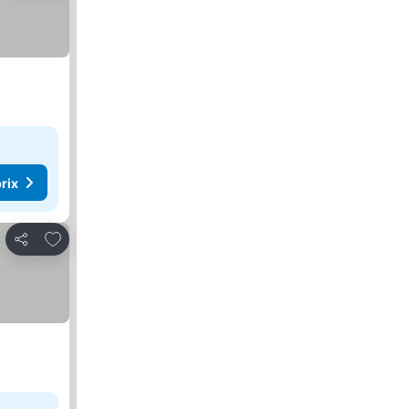
rix
Ajouter à mes favoris
Partager