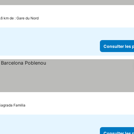
 les prix
.6 km de : Gare du Nord
Consulter les p
 Sagrada Familia
Consulter les p