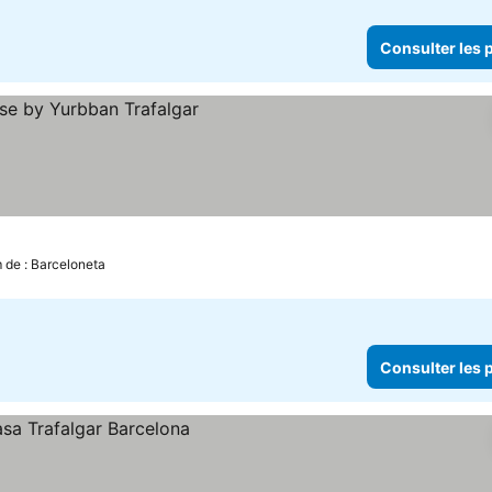
Consulter les p
les prix
m de : Barceloneta
Consulter les p