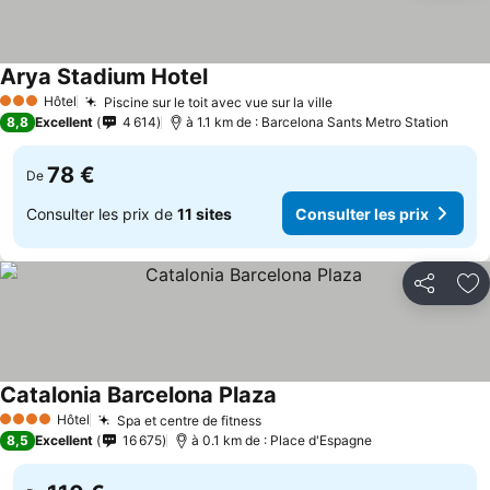
Arya Stadium Hotel
Hôtel
Piscine sur le toit avec vue sur la ville
3 Étoiles
8,8
Excellent
4 614
à 1.1 km de : Barcelona Sants Metro Station
78 €
De
Consulter les prix de
11 sites
Consulter les prix
Partager
Aj
Catalonia Barcelona Plaza
Hôtel
Spa et centre de fitness
4 Étoiles
8,5
Excellent
16 675
à 0.1 km de : Place d'Espagne