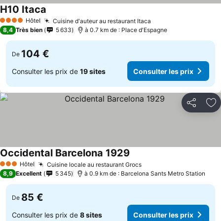
H10 Itaca
Hôtel
Cuisine d'auteur au restaurant Itaca
4 Étoiles
8,4
Très bien
5 633
à 0.7 km de : Place d'Espagne
104 €
De
Consulter les prix de
19 sites
Consulter les prix
Partager
Aj
Occidental Barcelona 1929
Hôtel
Cuisine locale au restaurant Grocs
3 Étoiles
8,9
Excellent
5 345
à 0.9 km de : Barcelona Sants Metro Station
85 €
De
Consulter les prix de
8 sites
Consulter les prix