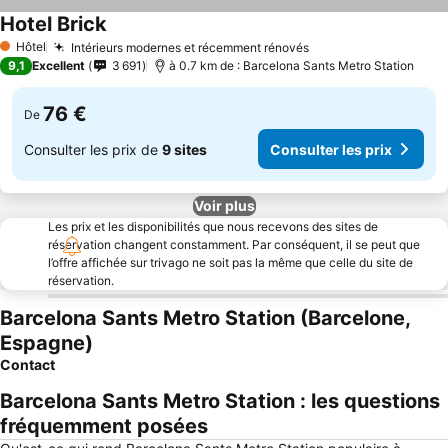
Hotel Brick
Hôtel
Intérieurs modernes et récemment rénovés
1 Étoiles
9,1
Excellent
3 691
à 0.7 km de : Barcelona Sants Metro Station
76 €
De
Consulter les prix de
9 sites
Consulter les prix
Voir plus
Les prix et les disponibilités que nous recevons des sites de
réservation changent constamment. Par conséquent, il se peut que
l’offre affichée sur trivago ne soit pas la même que celle du site de
réservation.
Barcelona Sants Metro Station (Barcelone,
Espagne)
Contact
Barcelona Sants Metro Station : les questions
fréquemment posées