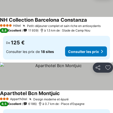
NH Collection Barcelona Constanza
Hôtel
Petit-déjeuner complet et sain riche en antioxydants
4 Étoiles
8,8
Excellent
11 939
à 1.5 km de : Stade de Camp Nou
125 €
De
Consulter les prix de
18 sites
Consulter les prix
Partager
Aj
Aparthotel Bcn Montjuic
Appart’hôtel
Design moderne et épuré
3 Étoiles
8,5
Excellent
6 186
à 0.7 km de : Place d'Espagne