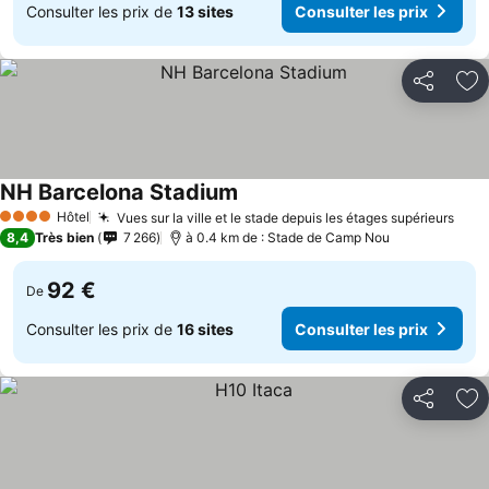
Consulter les prix de
13 sites
Consulter les prix
Partager
Aj
NH Barcelona Stadium
Hôtel
Vues sur la ville et le stade depuis les étages supérieurs
4 Étoiles
8,4
Très bien
7 266
à 0.4 km de : Stade de Camp Nou
92 €
De
Consulter les prix de
16 sites
Consulter les prix
Partager
Aj