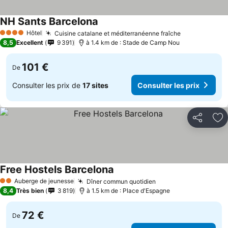
NH Sants Barcelona
Hôtel
Cuisine catalane et méditerranéenne fraîche
4 Étoiles
8,5
Excellent
9 391
à 1.4 km de : Stade de Camp Nou
101 €
De
Consulter les prix de
17 sites
Consulter les prix
Partager
Aj
Free Hostels Barcelona
Auberge de jeunesse
Dîner commun quotidien
2 Étoiles
8,4
Très bien
3 819
à 1.5 km de : Place d'Espagne
72 €
De