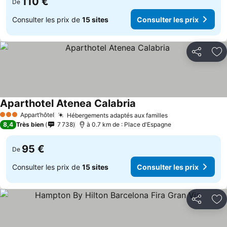
110 €
De
Consulter les prix de
15 sites
Consulter les prix
Partager
Aj
Aparthotel Atenea Calabria
Appart’hôtel
Hébergements adaptés aux familles
3 Étoiles
8,4
Très bien
7 738
à 0.7 km de : Place d'Espagne
95 €
De
Consulter les prix de
15 sites
Consulter les prix
Partager
Aj