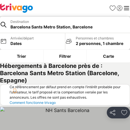
Favoris
Se con
Me
Destination
Barcelona Sants Metro Station, Barcelone
Arrivée/départ
Personnes et chambres
Dates
2 personnes, 1 chambre
Trier
Filtrer
Carte
Hébergements à Barcelone près de :
Barcelona Sants Metro Station (Barcelone,
Espagne)
Ce référencement par défaut prend en compte l’intérêt probable pour
l’utilisateur, le tarif proposé et la compensation versée par les
annonceurs. Les offres ne sont pas exhaustives.
Comment fonctionne trivago
Partager
Aj