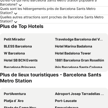
Qu'est-ce qui rend Barcelona Sants Metro Station populaire à
Barcelone?
Quels sont les hébergements près de Barcelona Sants Metro
Station?
Quelles autres attractions sont proches de Barcelona Sants Metro
Station?
Plus de Top Hotels
Petit Mirador
Travelodge Barcelona del Vallés
BLESS Barcelona
Hotel Marina Badalona
W Barcelona
Hotel Badalona Tower
Hotel SB BCN Events
1881 Barcelona Gran Rosellón
Barcelona Princess
ibis Barcelona Santa Coloma
Plus de lieux touristiques - Barcelona Sants
Leonardo Royal Hotel Barcelona Forum
Travelodge Barcelona Poblenou
Metro Station
Hotel SB Win 4* Sup
Hostal Lami
easyHotel Barcelona Fira
Hotel Miramar Badalona
PortAventura
Aéroport Josep Tarradellas Barcelone–El Prat
Micampus Barcelona
Ibis Barcelona Meridiana
Platja d´Aro
Port-Leucate
The Mo House Gotic
Sercotel Porta Barcelona
Stade de Camp Nou
Empuriabrava