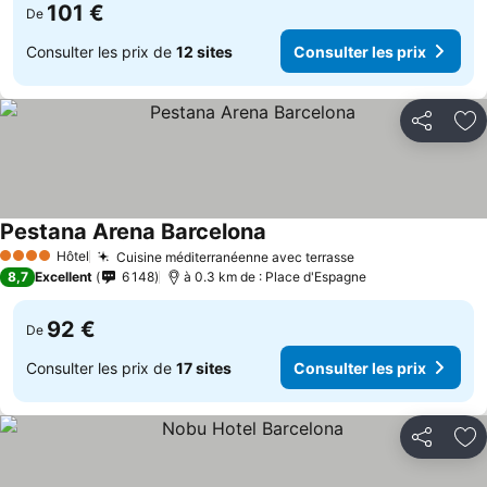
101 €
De
Consulter les prix de
12 sites
Consulter les prix
Partager
Aj
Pestana Arena Barcelona
Hôtel
Cuisine méditerranéenne avec terrasse
4 Étoiles
8,7
Excellent
6 148
à 0.3 km de : Place d'Espagne
92 €
De
Consulter les prix de
17 sites
Consulter les prix
Partager
Aj