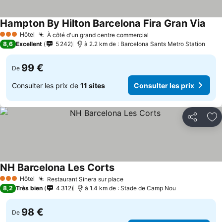
Hampton By Hilton Barcelona Fira Gran Via
Hôtel
À côté d'un grand centre commercial
3 Étoiles
8,6
Excellent
5 242
à 2.2 km de : Barcelona Sants Metro Station
99 €
De
Consulter les prix de
11 sites
Consulter les prix
Partager
Aj
NH Barcelona Les Corts
Hôtel
Restaurant Sinera sur place
3 Étoiles
8,2
Très bien
4 312
à 1.4 km de : Stade de Camp Nou
98 €
De