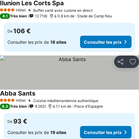
Ilunion Les Corts Spa
Hôtel
Buffet varié avec cuisine en direct
4 Étoiles
8,1
Très bien
12 718
à 0.8 km de : Stade de Camp Nou
106 €
De
Consulter les prix de
16 sites
Consulter les prix
Partager
Aj
Abba Sants
Hôtel
Cuisine méditerranéenne authentique
4 Étoiles
8,3
Très bien
8 262
à 1.1 km de : Place d'Espagne
93 €
De
Consulter les prix de
19 sites
Consulter les prix