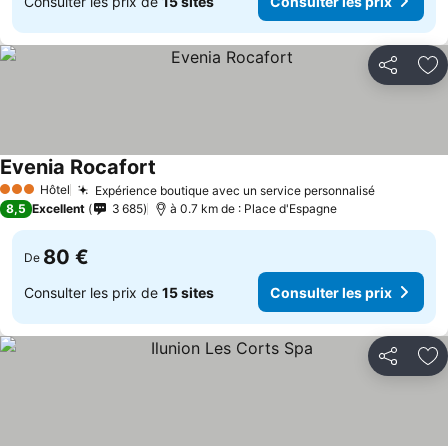
Consulter les prix de
15 sites
Consulter les prix
Partager
Aj
Evenia Rocafort
Hôtel
Expérience boutique avec un service personnalisé
3 Étoiles
8,5
Excellent
3 685
à 0.7 km de : Place d'Espagne
80 €
De
Consulter les prix de
15 sites
Consulter les prix
Partager
Aj