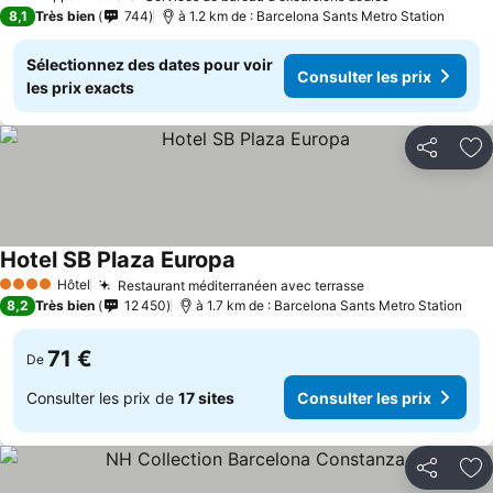
3 Étoiles
8,1
Très bien
744
à 1.2 km de : Barcelona Sants Metro Station
Sélectionnez des dates pour voir
Consulter les prix
les prix exacts
Partager
Aj
Hotel SB Plaza Europa
Hôtel
Restaurant méditerranéen avec terrasse
4 Étoiles
8,2
Très bien
12 450
à 1.7 km de : Barcelona Sants Metro Station
71 €
De
Consulter les prix de
17 sites
Consulter les prix
Partager
Aj