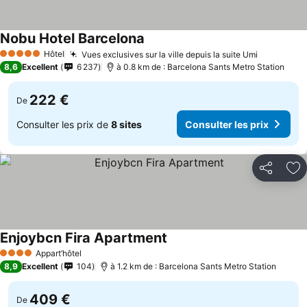
Nobu Hotel Barcelona
Hôtel
Vues exclusives sur la ville depuis la suite Umi
5 Étoiles
8,6
Excellent
6 237
à 0.8 km de : Barcelona Sants Metro Station
222 €
De
Consulter les prix de
8 sites
Consulter les prix
Partager
Aj
Enjoybcn Fira Apartment
Appart’hôtel
4 Étoiles
8,9
Excellent
104
à 1.2 km de : Barcelona Sants Metro Station
409 €
De