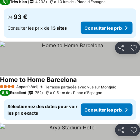
8,1
Très bien
4 233
à 1.0 km de : Place d'Espagne
93 €
De
Consulter les prix de
13 sites
Consulter les prix
Partager
Aj
Home to Home Barcelona
Appart’hôtel
Terrasse partagée avec vue sur Montjuic
4 Étoiles
8,8
Excellent
752
à 0.5 km de : Place d'Espagne
Sélectionnez des dates pour voir
Consulter les prix
les prix exacts
Partager
Aj