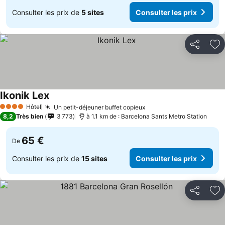
Consulter les prix de
5 sites
Consulter les prix
Partager
Aj
Ikonik Lex
Hôtel
Un petit-déjeuner buffet copieux
4 Étoiles
8,2
Très bien
3 773
à 1.1 km de : Barcelona Sants Metro Station
65 €
De
Consulter les prix de
15 sites
Consulter les prix
Partager
Aj