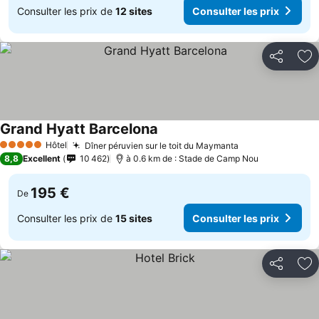
Consulter les prix de
12 sites
Consulter les prix
Partager
Aj
Grand Hyatt Barcelona
Hôtel
Dîner péruvien sur le toit du Maymanta
5 Étoiles
8,8
Excellent
10 462
à 0.6 km de : Stade de Camp Nou
195 €
De
Consulter les prix de
15 sites
Consulter les prix
Partager
Aj