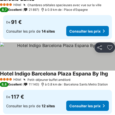
Hôtel
Chambres orbitales spacieuses avec vue sur la ville
4 Étoiles
8,7
Excellent
21 897
à 0.9 km de : Place d'Espagne
91 €
De
Consulter les prix de
14 sites
Consulter les prix
Partager
Aj
Hotel Indigo Barcelona Plaza Espana By Ihg
Hôtel
Petit-déjeuner buffet amélioré
4 Étoiles
8,8
Excellent
11 140
à 0.8 km de : Barcelona Sants Metro Station
117 €
De
Consulter les prix de
12 sites
Consulter les prix