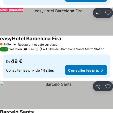
Choix populaire
Partager
Aj
easyHotel Barcelona Fira
Hôtel
Restaurant et café sur place
1 Étoiles
8,0
Très bien
9 478
à 1.6 km de : Barcelona Sants Metro Station
49 €
De
Consulter les prix de
14 sites
Consulter les prix
Partager
Aj
Barceló Sants