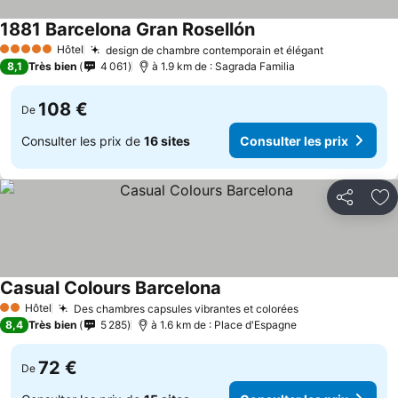
1881 Barcelona Gran Rosellón
Hôtel
design de chambre contemporain et élégant
5 Étoiles
8,1
Très bien
4 061
à 1.9 km de : Sagrada Familia
108 €
De
Consulter les prix de
16 sites
Consulter les prix
Partager
Aj
Casual Colours Barcelona
Hôtel
Des chambres capsules vibrantes et colorées
2 Étoiles
8,4
Très bien
5 285
à 1.6 km de : Place d'Espagne
72 €
De