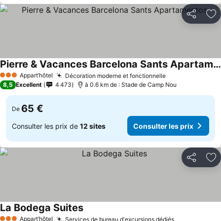
Partager
Aj
Pierre & Vacances Barcelona Sants Apartamentos
Appart’hôtel
Décoration moderne et fonctionnelle
3 Étoiles
8,5
Excellent
4 473
à 0.6 km de : Stade de Camp Nou
65 €
De
Consulter les prix de
12 sites
Consulter les prix
Partager
Aj
La Bodega Suites
Appart’hôtel
Services de bureau d'excursions dédiés