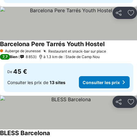
Partager
Aj
Barcelona Pere Tarrés Youth Hostel
Auberge de jeunesse
Restaurant et snack-bar sur place
1 Étoiles
7,7
Bien
8 853
à 1.3 km de : Stade de Camp Nou
45 €
De
Consulter les prix de
13 sites
Consulter les prix
Partager
Aj
BLESS Barcelona