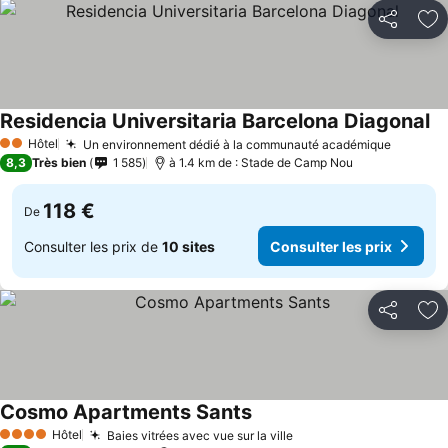
Partager
Aj
Residencia Universitaria Barcelona Diagonal
Hôtel
Un environnement dédié à la communauté académique
2 Étoiles
8,3
Très bien
1 585
à 1.4 km de : Stade de Camp Nou
118 €
De
Consulter les prix de
10 sites
Consulter les prix
Partager
Aj
Cosmo Apartments Sants
Hôtel
Baies vitrées avec vue sur la ville
4 Étoiles