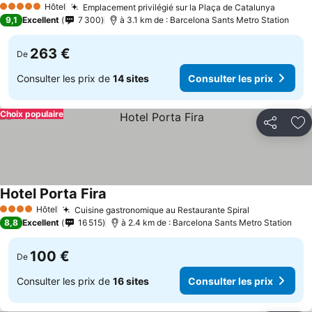
Hôtel
Emplacement privilégié sur la Plaça de Catalunya
5 Étoiles
9,1
Excellent
7 300
à 3.1 km de : Barcelona Sants Metro Station
263 €
De
Consulter les prix de
14 sites
Consulter les prix
Choix populaire
Partager
Aj
Hotel Porta Fira
Hôtel
Cuisine gastronomique au Restaurante Spiral
4 Étoiles
8,8
Excellent
16 515
à 2.4 km de : Barcelona Sants Metro Station
100 €
De
Consulter les prix de
16 sites
Consulter les prix