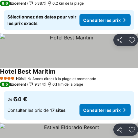
8,6
Excellent
5 387
0.2 km de la plage
Sélectionnez des dates pour voir
Consulter les prix
les prix exacts
Partager
Aj
Hotel Best Maritim
Consulter les prix
Hôtel
Accès direct à la plage et promenade
Consulter les prix
4 Étoiles
8,5
Excellent
9 314
0.1 km de la plage
64 €
De
Consulter les prix de
17 sites
Consulter les prix
Partager
Aj