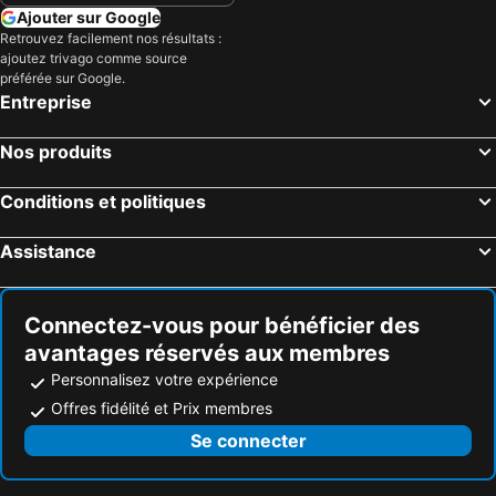
Miami Playa, Catalogne Hôtels
La Ametlla de Mar, Catalogne Hôtels
Ajouter sur Google
Retrouvez facilement nos résultats :
Calafell, Catalogne Hôtels
Hospitalet de Llobregat, Catalogne Hôtels
ajoutez trivago comme source
Madrid, Madrid Hôtels
Málaga, Andalousie Hôtels
préférée sur Google.
Entreprise
Valence, Valence Hôtels
Séville, Andalousie Hôtels
Benidorm, Valence Hôtels
Alicante, Valence Hôtels
Nos produits
Marbella, Andalousie Hôtels
Grenade, Andalousie Hôtels
Conditions et politiques
Assistance
Connectez-vous pour bénéficier des
avantages réservés aux membres
Personnalisez votre expérience
Offres fidélité et Prix membres
Se connecter