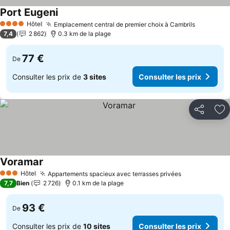
Port Eugeni
Consulter les prix
Hôtel
Emplacement central de premier choix à Cambrils
Consulter
4 Étoiles
7,4
2 862
0.3 km de la plage
77 €
De
Consulter les prix de
3 sites
Consulter les prix
Partager
Aj
Voramar
Consulter les prix
Hôtel
Appartements spacieux avec terrasses privées
Consulter le
3 Étoiles
7,7
Bien
2 726
0.1 km de la plage
93 €
De
Consulter les prix de
10 sites
Consulter les prix