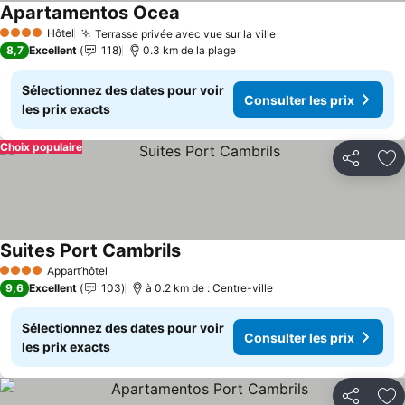
Apartamentos Ocea
Consulter les prix
Hôtel
Terrasse privée avec vue sur la ville
Consulter les prix
4 Étoiles
8,7
Excellent
118
0.3 km de la plage
Sélectionnez des dates pour voir
Consulter les prix
les prix exacts
Choix populaire
Partager
Aj
Suites Port Cambrils
Consulter les prix
Appart’hôtel
4 Étoiles
9,6
Excellent
103
à 0.2 km de : Centre-ville
Sélectionnez des dates pour voir
Consulter les prix
les prix exacts
Partager