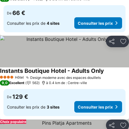
66 €
De
Consulter les prix de
4 sites
Consulter les prix
Partager
Aj
Instants Boutique Hotel - Adults Only
Consulter l
Hôtel
Design moderne avec des espaces douillets
Consulter les
4 Étoiles
9,0
Excellent
562
à 0.4 km de : Centre-ville
129 €
De
Consulter les prix de
3 sites
Consulter les prix
Choix populaire
Partager
Aj