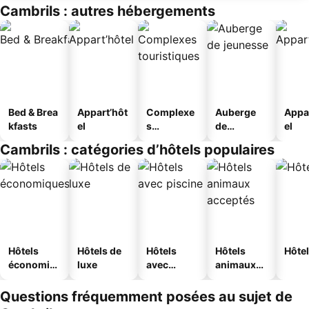
Cambrils : autres hébergements
Bed & Brea
Appart’hôt
Complexe
Auberge
Appa
kfasts
el
s
de
el
touristique
jeunesse
Cambrils : catégories d’hôtels populaires
s
Hôtels
Hôtels de
Hôtels
Hôtels
Hôtel
économiq
luxe
avec
animaux
ues
piscine
acceptés
Questions fréquemment posées au sujet de