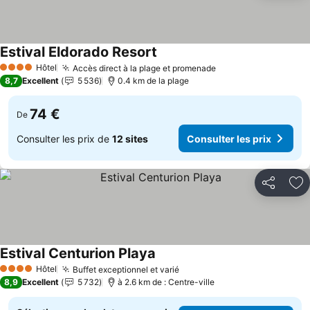
Estival Eldorado Resort
Consulter les prix
Hôtel
Accès direct à la plage et promenade
Consulter les prix
4 Étoiles
8,7
Excellent
5 536
0.4 km de la plage
74 €
De
Consulter les prix de
12 sites
Consulter les prix
Partager
Aj
Estival Centurion Playa
Consulter les prix
Hôtel
Buffet exceptionnel et varié
Consulter les prix
4 Étoiles
8,9
Excellent
5 732
à 2.6 km de : Centre-ville