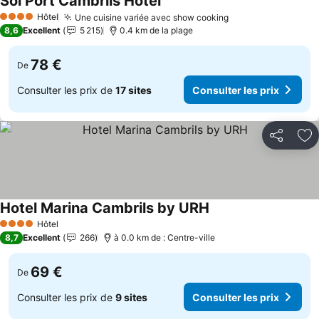
Sol Port Cambrils Hotel
Consulter les prix
Hôtel
Une cuisine variée avec show cooking
Consulter les pri
4 Étoiles
8,6
Excellent
5 215
0.4 km de la plage
78 €
De
Consulter les prix de
17 sites
Consulter les prix
Partager
Aj
Hotel Marina Cambrils by URH
Consulter les prix
Hôtel
4 Étoiles
8,7
Excellent
266
à 0.0 km de : Centre-ville
69 €
De
Consulter les prix de
9 sites
Consulter les prix