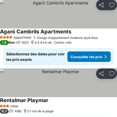
Partager
Aj
Agaró Cambrils Apartments
Consulter les prix
Appart’hôtel
Design d'appartement moderne style Ikea
Consulter 
4 Étoiles
7,8
Bien
820
à 0.9 km de : Centre-ville
Sélectionnez des dates pour voir
Consulter les prix
les prix exacts
Partager
Aj
Rentalmar Playmar
Consulter les prix
Hôtel
3 Étoiles
6,7
498
0.1 km de la plage