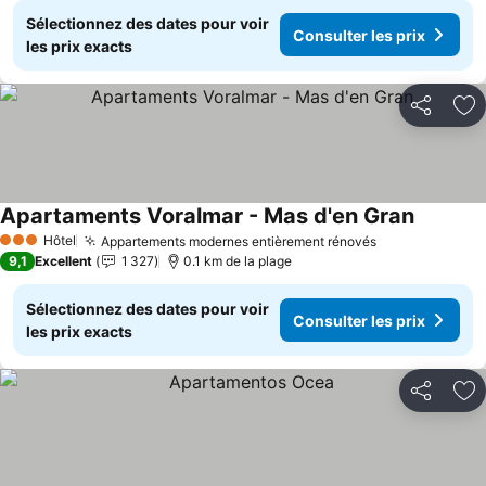
Sélectionnez des dates pour voir
Consulter les prix
les prix exacts
Partager
Aj
Apartaments Voralmar - Mas d'en Gran
Consulter
Hôtel
Appartements modernes entièrement rénovés
Consulter les
3 Étoiles
9,1
Excellent
1 327
0.1 km de la plage
Sélectionnez des dates pour voir
Consulter les prix
les prix exacts
Partager
Aj