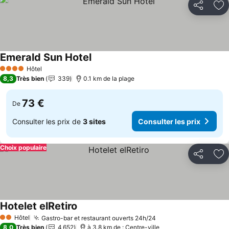
Partager
Aj
Emerald Sun Hotel
Consulter les prix
Hôtel
4 Étoiles
8,3
Très bien
339
0.1 km de la plage
73 €
De
Consulter les prix de
3 sites
Consulter les prix
Choix populaire
Partager
Aj
Hotelet elRetiro
Consulter les prix
Hôtel
Gastro-bar et restaurant ouverts 24h/24
Consulter les prix
2 Étoiles
8,0
Très bien
4 652
à 3.8 km de : Centre-ville