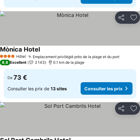
Partager
Aj
Mònica Hotel
Consulter les prix
Hôtel
Emplacement privilégié près de la plage et du port
Consulter
4 Étoiles
8,8
Excellent
2 143
0.1 km de la plage
73 €
De
Consulter les prix de
13 sites
Consulter les prix
Partager
Aj