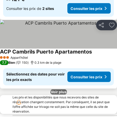
Consulter les prix de
2 sites
Consulter les prix
Partager
Aj
ACP Cambrils Puerto Apartamentos
Consulter les
Appart’hôtel
3 Étoiles
7,7
Bien
150
0.3 km de la plage
Sélectionnez des dates pour voir
Consulter les prix
les prix exacts
Voir plus
Les prix et les disponibilités que nous recevons des sites de
réservation changent constamment. Par conséquent, il se peut que
l’offre affichée sur trivago ne soit pas la même que celle du site de
réservation.