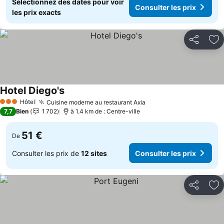
Sélectionnez des dates pour voir
Consulter les prix
les prix exacts
Partager
Aj
Hotel Diego's
Consulter les prix
Hôtel
Cuisine moderne au restaurant Axia
Consulter les prix
3 Étoiles
7,7
Bien
1 702
à 1.4 km de : Centre-ville
51 €
De
Consulter les prix de
12 sites
Consulter les prix
Partager
Aj