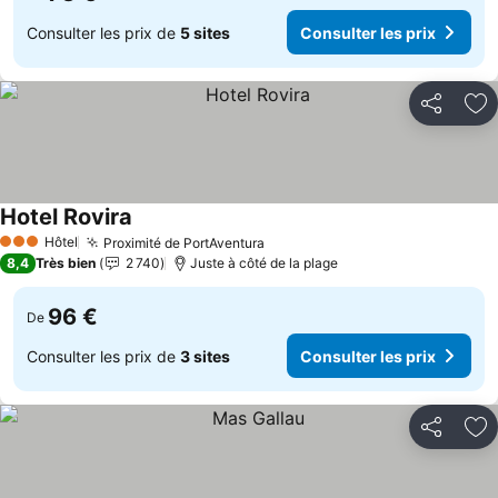
Consulter les prix de
5 sites
Consulter les prix
Partager
Aj
Hotel Rovira
Consulter les prix
Hôtel
Proximité de PortAventura
Consulter les prix
3 Étoiles
8,4
Très bien
2 740
Juste à côté de la plage
96 €
De
Consulter les prix de
3 sites
Consulter les prix
Partager
Aj