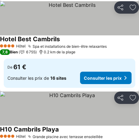
Partager
Aj
Hotel Best Cambrils
Consulter les prix
Hôtel
Spa et installations de bien-être relaxantes
Consulter les 
4 Étoiles
7,8
Bien
6 755
0.2 km de la plage
61 €
De
Consulter les prix de
16 sites
Consulter les prix
Partager
Aj
H10 Cambrils Playa
Consulter les prix
Hôtel
Grande piscine avec terrasse ensoleillée
Consulter les p
4 Étoiles