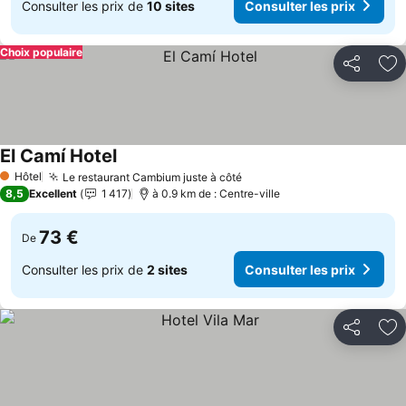
Consulter les prix de
10 sites
Consulter les prix
Choix populaire
Partager
Aj
El Camí Hotel
Consulter les prix
Hôtel
Le restaurant Cambium juste à côté
Consulter les prix
1 Étoiles
8,5
Excellent
1 417
à 0.9 km de : Centre-ville
73 €
De
Consulter les prix de
2 sites
Consulter les prix
Partager
Aj