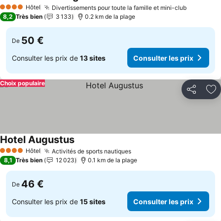
Consulter les prix
Hôtel
Divertissements pour toute la famille et mini-club
Consulter
4 Étoiles
8,2
Très bien
3 133
0.2 km de la plage
50 €
De
Consulter les prix de
13 sites
Consulter les prix
Choix populaire
Partager
Aj
Hotel Augustus
Consulter les prix
Hôtel
Activités de sports nautiques
Consulter les prix
4 Étoiles
8,1
Très bien
12 023
0.1 km de la plage
46 €
De
Consulter les prix de
15 sites
Consulter les prix