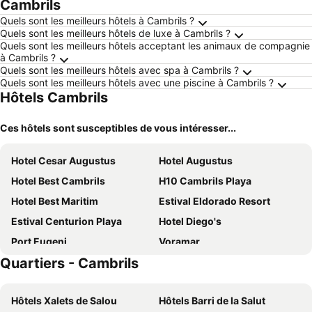
Cambrils
Quels sont les meilleurs hôtels à Cambrils ?
Quels sont les meilleurs hôtels de luxe à Cambrils ?
Quels sont les meilleurs hôtels acceptant les animaux de compagnie
à Cambrils ?
Quels sont les meilleurs hôtels avec spa à Cambrils ?
Quels sont les meilleurs hôtels avec une piscine à Cambrils ?
Hôtels Cambrils
Ces hôtels sont susceptibles de vous intéresser...
Hotel Cesar Augustus
Hotel Augustus
Hotel Best Cambrils
H10 Cambrils Playa
Hotel Best Maritim
Estival Eldorado Resort
Estival Centurion Playa
Hotel Diego's
Port Eugeni
Voramar
Quartiers - Cambrils
Mònica Hotel
Sol Port Cambrils Hotel
Hotel Marina Cambrils by URH
Cambrils Paradise
Hôtels Xalets de Salou
Hôtels Barri de la Salut
Marinada Cambrils
Emerald Sun Hotel