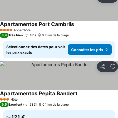
Aj
Apartamentos Port Cambrils
Consulter les prix
Appart’hôtel
4 Étoiles
8,4
Très bien
181
0.2 km de la plage
Sélectionnez des dates pour voir
Consulter les prix
les prix exacts
Partager
Aj
Apartamentos Pepita Bandert
Consulter les prix
Hôtel
3 Étoiles
9,5
Excellent
239
0.1 km de la plage
121 €
De