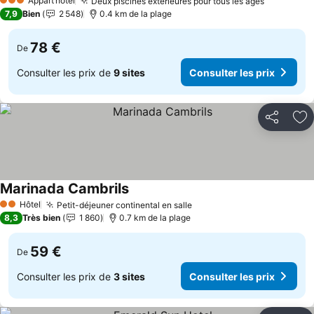
Appart’hôtel
Deux piscines extérieures pour tous les âges
Consulter
3 Étoiles
7,9
Bien
2 548
0.4 km de la plage
78 €
De
Consulter les prix de
9 sites
Consulter les prix
Partager
Aj
Marinada Cambrils
Consulter les prix
Hôtel
Petit-déjeuner continental en salle
Consulter les prix
2 Étoiles
8,3
Très bien
1 860
0.7 km de la plage
59 €
De
Consulter les prix de
3 sites
Consulter les prix