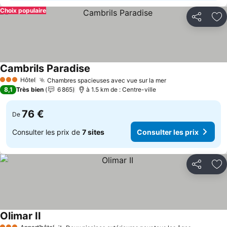
Choix populaire
Partager
Aj
Cambrils Paradise
Consulter les prix
Hôtel
Chambres spacieuses avec vue sur la mer
Consulter les pr
3 Étoiles
8,1
Très bien
6 865
à 1.5 km de : Centre-ville
76 €
De
Consulter les prix de
7 sites
Consulter les prix
Partager
Aj
Olimar II
Consulter les prix