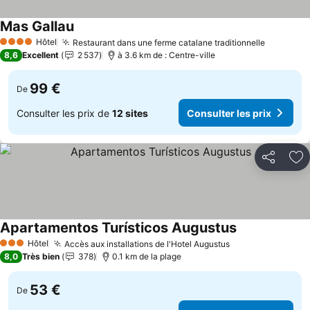
Mas Gallau
Consulter les prix
Hôtel
Restaurant dans une ferme catalane traditionnelle
Consulte
4 Étoiles
8,6
Excellent
2 537
à 3.6 km de : Centre-ville
99 €
De
Consulter les prix de
12 sites
Consulter les prix
Partager
Aj
Apartamentos Turísticos Augustus
Consulter les 
Hôtel
Accès aux installations de l'Hotel Augustus
Consulter les p
3 Étoiles
8,0
Très bien
378
0.1 km de la plage
53 €
De