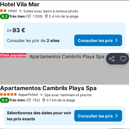
Hotel Vila Mar
Consulter les prix
Hôtel
Suites avec bains à remous privés
Consulter les prix
2 Étoiles
8,2
Très bien
1 206
0.4 km de la plage
93 €
De
Consulter les prix de
2 sites
Consulter les prix
Choix populaire
Partager
Aj
Apartamentos Cambrils Playa Spa
Consulter les p
Appart’hôtel
Spa avec hammam et piscine
Consulter les pri
5 Étoiles
8,3
Très bien
752
0.1 km de la plage
Sélectionnez des dates pour voir
Consulter les prix
les prix exacts