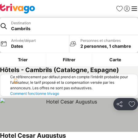
Favoris
Se con
Me
Destination
Cambrils
Arrivée/départ
Personnes et chambres
Dates
2 personnes, 1 chambre
Trier
Filtrer
Carte
Hôtels - Cambrils (Catalogne, Espagne)
Ce référencement par défaut prend en compte l’intérêt probable pour
l’utilisateur, le tarif proposé et la compensation versée par les
annonceurs. Les offres ne sont pas exhaustives.
Comment fonctionne trivago
Partager
Aj
Hotel Cesar Augustus