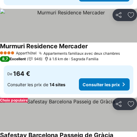
Partager
Aj
Murmuri Residence Mercader
Appart’hôtel
Appartements familiaux avec deux chambres
4 Étoiles
8,7
Excellent
946
à 1.6 km de : Sagrada Familia
164 €
De
Consulter les prix de
14 sites
Consulter les prix
Choix populaire
Partager
Aj
Safestay Barcelona Passeig de Gràcia