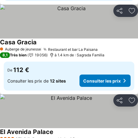
Partager
Aj
Casa Gracia
Auberge de jeunesse
Restaurant et bar La Paisana
1 Étoiles
8,1
Très bien
19 056
à 1.4 km de : Sagrada Familia
112 €
De
Consulter les prix de
12 sites
Consulter les prix
Partager
Aj
El Avenida Palace