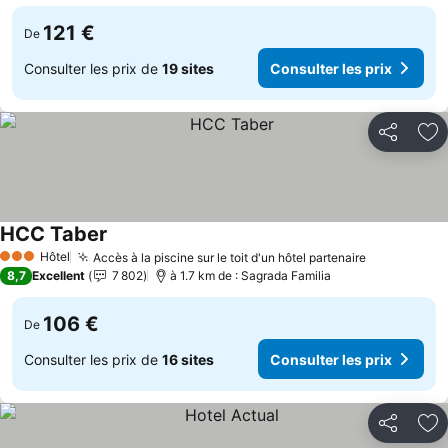
121 €
De
Consulter les prix de
19 sites
Consulter les prix
Partager
Aj
HCC Taber
Hôtel
Accès à la piscine sur le toit d'un hôtel partenaire
3 Étoiles
8,7
Excellent
7 802
à 1.7 km de : Sagrada Familia
106 €
De
Consulter les prix de
16 sites
Consulter les prix
Partager
Aj