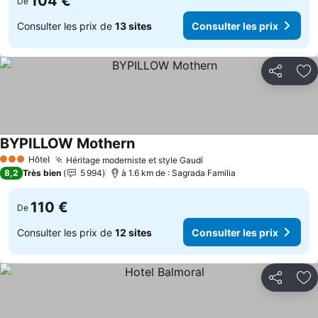
104 €
De
Consulter les prix de
13 sites
Consulter les prix
Partager
Aj
BYPILLOW Mothern
Hôtel
Héritage moderniste et style Gaudí
3 Étoiles
8,2
Très bien
5 994
à 1.6 km de : Sagrada Familia
110 €
De
Consulter les prix de
12 sites
Consulter les prix
Partager
Aj