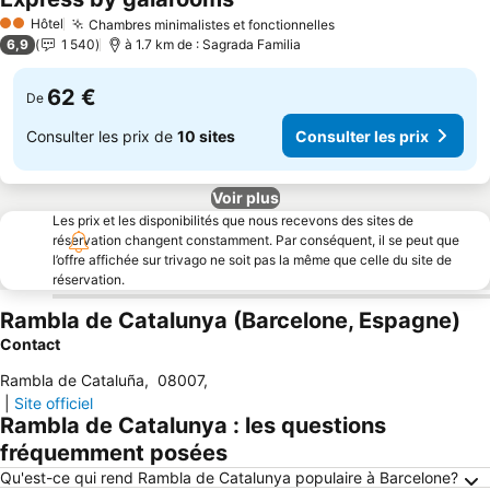
Hôtel
Chambres minimalistes et fonctionnelles
2 Étoiles
6,9
1 540
à 1.7 km de : Sagrada Familia
62 €
De
Consulter les prix de
10 sites
Consulter les prix
Voir plus
Les prix et les disponibilités que nous recevons des sites de
réservation changent constamment. Par conséquent, il se peut que
l’offre affichée sur trivago ne soit pas la même que celle du site de
réservation.
Rambla de Catalunya (Barcelone, Espagne)
Contact
Rambla de Cataluña
,
08007
,
|
Site officiel
Rambla de Catalunya : les questions
fréquemment posées
Qu'est-ce qui rend Rambla de Catalunya populaire à Barcelone?