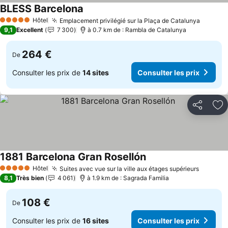
BLESS Barcelona
Hôtel
Emplacement privilégié sur la Plaça de Catalunya
5 Étoiles
9,1
Excellent
7 300
à 0.7 km de : Rambla de Catalunya
264 €
De
Consulter les prix de
14 sites
Consulter les prix
Partager
Aj
1881 Barcelona Gran Rosellón
Hôtel
Suites avec vue sur la ville aux étages supérieurs
5 Étoiles
8,1
Très bien
4 061
à 1.9 km de : Sagrada Familia
108 €
De
Consulter les prix de
16 sites
Consulter les prix