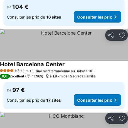
104 €
De
Consulter les prix de
16 sites
Consulter les prix
Partager
Aj
Hotel Barcelona Center
Hôtel
Cuisine méditerranéenne au Balmes 103
4 Étoiles
8,6
Excellent
11 969
à 1.8 km de : Sagrada Familia
97 €
De
Consulter les prix de
17 sites
Consulter les prix
Partager
Aj