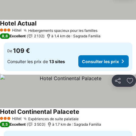
Hotel Actual
Hôtel
Hébergements spacieux pour les familles
3 Étoiles
8,8
Excellent
2 132
à 1.4 km de : Sagrada Familia
109 €
De
Consulter les prix de
13 sites
Consulter les prix
Partager
Aj
Hotel Continental Palacete
Hôtel
Expériences de suite palatiale
3 Étoiles
8,5
Excellent
3 503
à 1.7 km de : Sagrada Familia