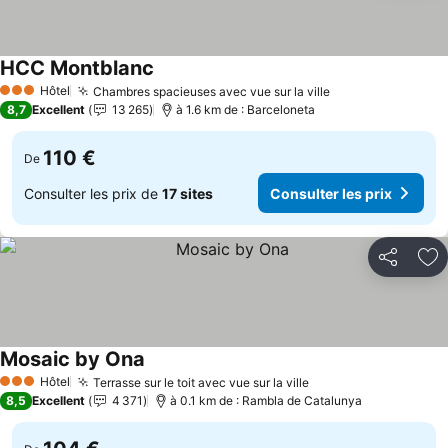
HCC Montblanc
Hôtel
Chambres spacieuses avec vue sur la ville
3 Étoiles
8,7
Excellent
13 265
à 1.6 km de : Barceloneta
110 €
De
Consulter les prix de
17 sites
Consulter les prix
Partager
Aj
Mosaic by Ona
Hôtel
Terrasse sur le toit avec vue sur la ville
3 Étoiles
8,5
Excellent
4 371
à 0.1 km de : Rambla de Catalunya