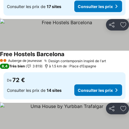
Consulter les prix de
17 sites
Consulter les prix
Partager
Aj
Free Hostels Barcelona
Auberge de jeunesse
Design contemporain inspiré de l'art
2 Étoiles
8,4
Très bien
3 819
à 1.5 km de : Place d'Espagne
72 €
De
Consulter les prix de
14 sites
Consulter les prix
Partager
Aj