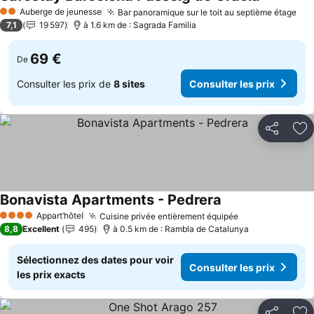
Auberge de jeunesse
Bar panoramique sur le toit au septième étage
2 Étoiles
7,1
19 597
à 1.6 km de : Sagrada Familia
69 €
De
Consulter les prix de
8 sites
Consulter les prix
Partager
Aj
Bonavista Apartments - Pedrera
Appart’hôtel
Cuisine privée entièrement équipée
4 Étoiles
8,8
Excellent
495
à 0.5 km de : Rambla de Catalunya
Sélectionnez des dates pour voir
Consulter les prix
les prix exacts