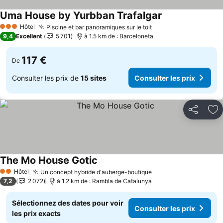
Uma House by Yurbban Trafalgar
Hôtel
Piscine et bar panoramiques sur le toit
3 Étoiles
9,4
Excellent
5 701
à 1.5 km de : Barceloneta
117 €
De
Consulter les prix de
15 sites
Consulter les prix
Partager
Aj
The Mo House Gotic
Hôtel
Un concept hybride d'auberge-boutique
2 Étoiles
7,2
2 072
à 1.2 km de : Rambla de Catalunya
Sélectionnez des dates pour voir
Consulter les prix
les prix exacts