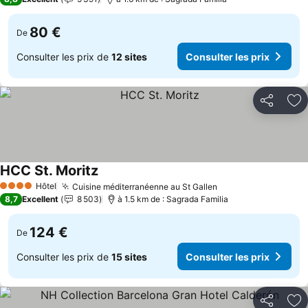
80 €
De
Consulter les prix de
12 sites
Consulter les prix
Partager
Aj
HCC St. Moritz
Hôtel
Cuisine méditerranéenne au St Gallen
4 Étoiles
8,7
Excellent
8 503
à 1.5 km de : Sagrada Familia
124 €
De
Consulter les prix de
15 sites
Consulter les prix
Partager
Aj