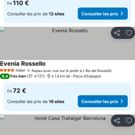
110 €
De
Consulter les prix de
12 sites
Consulter les prix
Partager
Aj
Evenia Rossello
Hôtel
Repas avec vue sur le jardin à L'Illa del Rosselló
4 Étoiles
8,4
Très bien
4 727
à 1.9 km de : Place d'Espagne
72 €
De
Consulter les prix de
16 sites
Consulter les prix
Partager
Aj