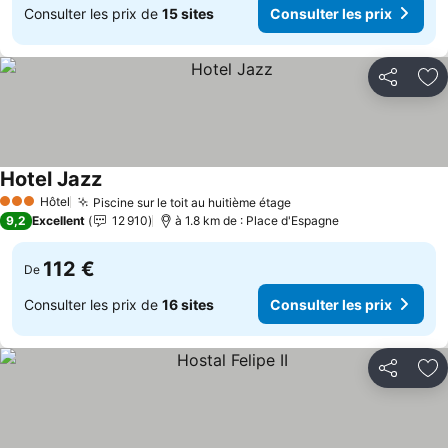
Consulter les prix de
15 sites
Consulter les prix
Partager
Aj
Hotel Jazz
Hôtel
Piscine sur le toit au huitième étage
3 Étoiles
9,2
Excellent
12 910
à 1.8 km de : Place d'Espagne
112 €
De
Consulter les prix de
16 sites
Consulter les prix
Partager
Aj