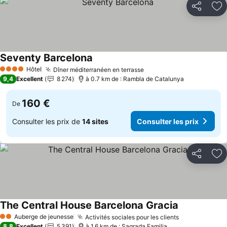
Partager
Aj
Seventy Barcelona
Hôtel
Dîner méditerranéen en terrasse
4 Étoiles
9,4
Excellent
8 274
à 0.7 km de : Rambla de Catalunya
160 €
De
Consulter les prix de
14 sites
Consulter les prix
Partager
Aj
The Central House Barcelona Gracia
Auberge de jeunesse
Activités sociales pour les clients
2 Étoiles
8,8
Excellent
5 391
à 1.6 km de : Sagrada Familia