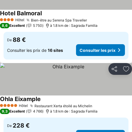
Hotel Balmoral
Hôtel
Bien-être au Serena Spa Traveller
4 Étoiles
8,6
Excellent
5 750
à 1.8 km de : Sagrada Familia
88 €
De
Consulter les prix de
16 sites
Consulter les prix
Partager
Aj
Ohla Eixample
Hôtel
Restaurant Xerta étoilé au Michelin
5 Étoiles
9,3
Excellent
4 766
à 1.8 km de : Sagrada Familia
228 €
De