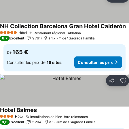
NH Collection Barcelona Gran Hotel Calderón
Hôtel
Restaurant régional Tablafina
5 Étoiles
8,7
Excellent
9 761
à 1.7 km de : Sagrada Familia
165 €
De
Consulter les prix de
16 sites
Consulter les prix
Partager
Aj
Hotel Balmes
Hôtel
Installations de bien-être relaxantes
4 Étoiles
8,6
Excellent
5 204
à 1.8 km de : Sagrada Familia