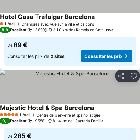
Hotel Casa Trafalgar Barcelona
Hôtel
Chambres avec vue sur la ville et balcons
1 Étoiles
8,9
Excellent
3 890
à 1.0 km de : Rambla de Catalunya
89 €
De
Consulter les prix de
2 sites
Consulter les prix
Partager
Aj
Majestic Hotel & Spa Barcelona
Hôtel
Centre de bien-être et spa holistique
5 Étoiles
9,1
Excellent
9 558
à 1.4 km de : Sagrada Familia
285 €
De