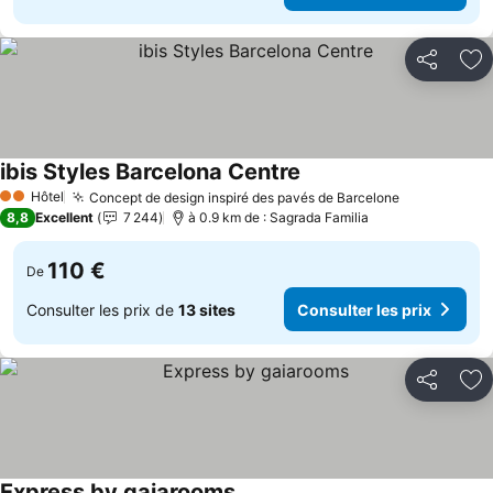
Partager
Aj
ibis Styles Barcelona Centre
Hôtel
Concept de design inspiré des pavés de Barcelone
2 Étoiles
8,8
Excellent
7 244
à 0.9 km de : Sagrada Familia
110 €
De
Consulter les prix de
13 sites
Consulter les prix
Partager
Aj
Express by gaiarooms