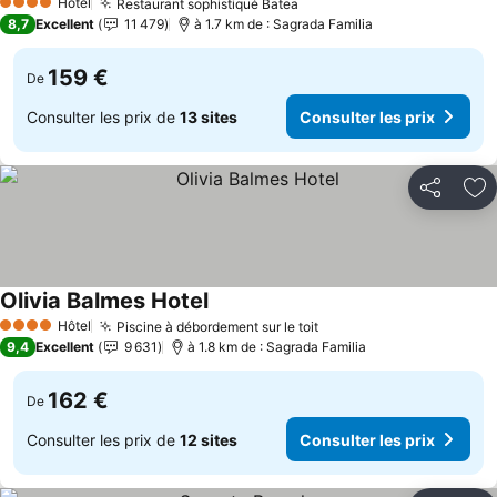
Hôtel
Restaurant sophistiqué Batea
4 Étoiles
8,7
Excellent
11 479
à 1.7 km de : Sagrada Familia
159 €
De
Consulter les prix de
13 sites
Consulter les prix
Partager
Aj
Olivia Balmes Hotel
Hôtel
Piscine à débordement sur le toit
4 Étoiles
9,4
Excellent
9 631
à 1.8 km de : Sagrada Familia
162 €
De
Consulter les prix de
12 sites
Consulter les prix