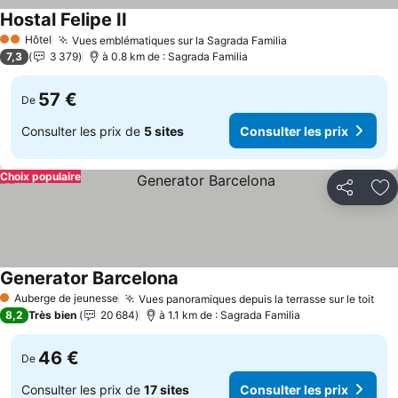
Hostal Felipe II
Hôtel
Vues emblématiques sur la Sagrada Familia
2 Étoiles
7,3
3 379
à 0.8 km de : Sagrada Familia
57 €
De
Consulter les prix de
5 sites
Consulter les prix
Choix populaire
Partager
Aj
Generator Barcelona
Auberge de jeunesse
Vues panoramiques depuis la terrasse sur le toit
1 Étoiles
8,2
Très bien
20 684
à 1.1 km de : Sagrada Familia
46 €
De
Consulter les prix de
17 sites
Consulter les prix