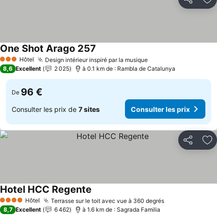
Partager
Aj
One Shot Arago 257
Hôtel
Design intérieur inspiré par la musique
3 Étoiles
8,6
Excellent
2 025
à 0.1 km de : Rambla de Catalunya
96 €
De
Consulter les prix de
7 sites
Consulter les prix
Partager
Aj
Hotel HCC Regente
Hôtel
Terrasse sur le toit avec vue à 360 degrés
4 Étoiles
8,7
Excellent
6 462
à 1.6 km de : Sagrada Familia