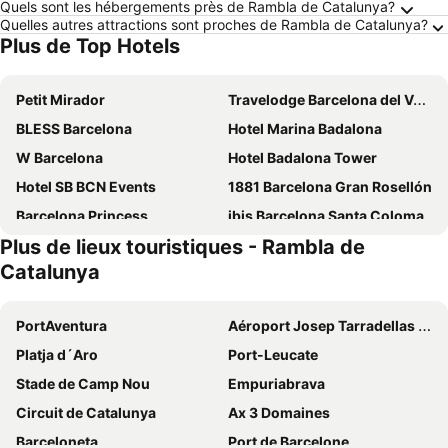
Quels sont les hébergements près de Rambla de Catalunya?
Quelles autres attractions sont proches de Rambla de Catalunya?
Plus de Top Hotels
Petit Mirador
Travelodge Barcelona del Vallés
BLESS Barcelona
Hotel Marina Badalona
W Barcelona
Hotel Badalona Tower
Hotel SB BCN Events
1881 Barcelona Gran Rosellón
Barcelona Princess
ibis Barcelona Santa Coloma
Plus de lieux touristiques - Rambla de
Leonardo Royal Hotel Barcelona Forum
Travelodge Barcelona Poblenou
Catalunya
Hotel SB Win 4* Sup
Hostal Lami
easyHotel Barcelona Fira
Hotel Miramar Badalona
PortAventura
Aéroport Josep Tarradellas Barcelone–El Prat
Micampus Barcelona
The Mo House Gotic
Platja d´Aro
Port-Leucate
Ibis Barcelona Meridiana
Barcelona Airport Hotel
Stade de Camp Nou
Empuriabrava
Sercotel Porta Barcelona
NH Sants Barcelona
Circuit de Catalunya
Ax 3 Domaines
Hotel & Spa Villa Olimpica Suites
B&B HOTEL Barcelona Viladecans
Barceloneta
Port de Barcelone
Uma House by Yurbban Trafalgar
B&B HOTEL Barcelona Mollet Porta de Gallecs