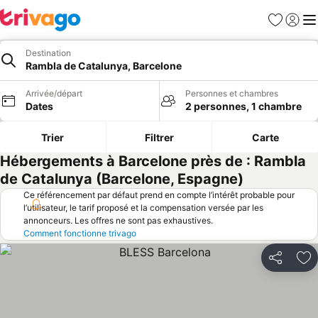
Favoris
Se con
Me
Destination
Rambla de Catalunya, Barcelone
Arrivée/départ
Personnes et chambres
Dates
2 personnes, 1 chambre
Trier
Filtrer
Carte
Hébergements à Barcelone près de : Rambla
de Catalunya (Barcelone, Espagne)
Ce référencement par défaut prend en compte l’intérêt probable pour
l’utilisateur, le tarif proposé et la compensation versée par les
annonceurs. Les offres ne sont pas exhaustives.
Comment fonctionne trivago
Partager
Aj