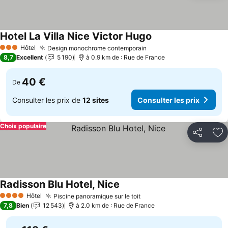
Hotel La Villa Nice Victor Hugo
Hôtel
Design monochrome contemporain
3 Étoiles
8,7
Excellent
5 190
à 0.9 km de : Rue de France
40 €
De
Consulter les prix de
12 sites
Consulter les prix
Choix populaire
Partager
Aj
Radisson Blu Hotel, Nice
Hôtel
Piscine panoramique sur le toit
4 Étoiles
7,8
Bien
12 543
à 2.0 km de : Rue de France