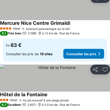
Partager
Aj
Mercure Nice Centre Grimaldi
Hôtel
Solarium panoramique sur le toit
4 Étoiles
8,1
Très bien
3 598
à 1.0 km de : Rue de France
83 €
De
Consulter les prix de
19 sites
Consulter les prix
Partager
Aj
Hôtel de la Fontaine
Hôtel
Accès exclusif à une plage privée
3 Étoiles
8,7
Excellent
3 657
à 0.5 km de : Rue de France