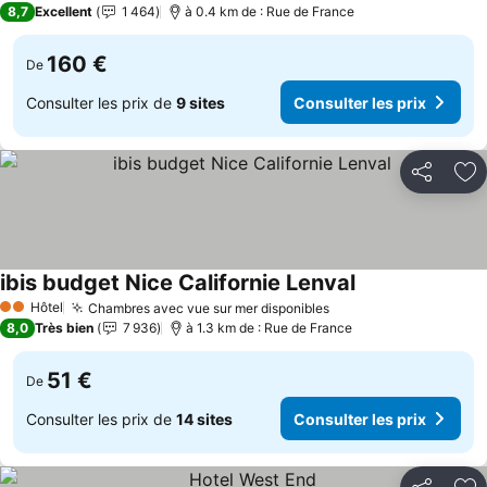
8,7
Excellent
1 464
à 0.4 km de : Rue de France
160 €
De
Consulter les prix de
9 sites
Consulter les prix
Partager
Aj
ibis budget Nice Californie Lenval
Hôtel
Chambres avec vue sur mer disponibles
2 Étoiles
8,0
Très bien
7 936
à 1.3 km de : Rue de France
51 €
De
Consulter les prix de
14 sites
Consulter les prix