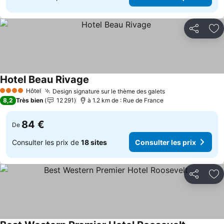
Partager
Aj
Hotel Beau Rivage
Hôtel
Design signature sur le thème des galets
4 Étoiles
8,2
Très bien
12 291
à 1.2 km de : Rue de France
84 €
De
Consulter les prix de
18 sites
Consulter les prix
Partager
Aj