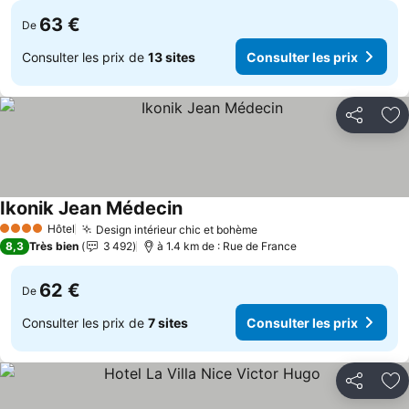
63 €
De
Consulter les prix de
13 sites
Consulter les prix
Partager
Aj
Ikonik Jean Médecin
Hôtel
Design intérieur chic et bohème
4 Étoiles
8,3
Très bien
3 492
à 1.4 km de : Rue de France
62 €
De
Consulter les prix de
7 sites
Consulter les prix
Partager
Aj