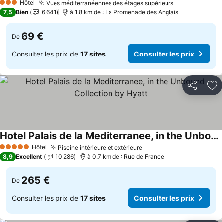
Hôtel
Vues méditerranéennes des étages supérieurs
3 Étoiles
7,5
Bien
6 641
à 1.8 km de : La Promenade des Anglais
69 €
De
Consulter les prix de
17 sites
Consulter les prix
Partager
Aj
Hotel Palais de la Mediterranee, in the Unbound Collection by Hyatt
Hôtel
Piscine intérieure et extérieure
5 Étoiles
8,9
Excellent
10 286
à 0.7 km de : Rue de France
265 €
De
Consulter les prix de
17 sites
Consulter les prix