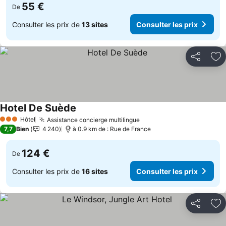
55 €
De
Consulter les prix de
13 sites
Consulter les prix
Partager
Aj
Hotel De Suède
Hôtel
Assistance concierge multilingue
3 Étoiles
7,7
Bien
4 240
à 0.9 km de : Rue de France
124 €
De
Consulter les prix de
16 sites
Consulter les prix
Partager
Aj