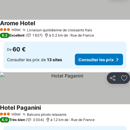
Arome Hotel
Hôtel
Livraison quotidienne de croissants frais
3 Étoiles
9,2
Excellent
1 637
à 0.2 km de : Rue de France
60 €
De
Consulter les prix de
13 sites
Consulter les prix
Partager
Aj
Hotel Paganini
Hôtel
Balcons privés relaxants
3 Étoiles
8,0
Très bien
3 004
à 1.2 km de : Rue de France