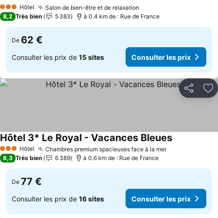
Hôtel
Salon de bien-être et de relaxation
3 Étoiles
8,2
Très bien
5 383
à 0.4 km de : Rue de France
62 €
De
Consulter les prix de
15 sites
Consulter les prix
Partager
Aj
Hôtel 3* Le Royal - Vacances Bleues
Hôtel
Chambres premium spacieuses face à la mer
3 Étoiles
8,3
Très bien
6 389
à 0.6 km de : Rue de France
77 €
De
Consulter les prix de
16 sites
Consulter les prix