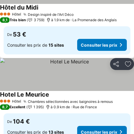
Hôtel du Midi
Hôtel
Design inspiré de l'Art Déco
3 Étoiles
8,1
Très bien
3 759
à 1.9 km de : La Promenade des Anglais
53 €
De
Consulter les prix de
15 sites
Consulter les prix
Partager
Aj
Hotel Le Meurice
Hôtel
Chambres sélectionnées avec baignoires à remous
3 Étoiles
8,7
Excellent
1 395
à 0.9 km de : Rue de France
104 €
De
Consulter les prix de
13 sites
Consulter les prix