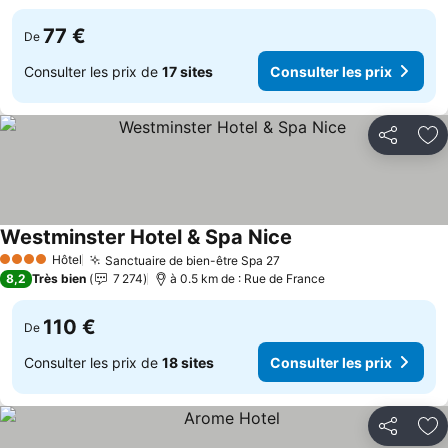
77 €
De
Consulter les prix de
17 sites
Consulter les prix
Partager
Aj
Westminster Hotel & Spa Nice
Hôtel
Sanctuaire de bien-être Spa 27
4 Étoiles
8,2
Très bien
7 274
à 0.5 km de : Rue de France
110 €
De
Consulter les prix de
18 sites
Consulter les prix
Partager
Aj