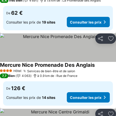
8,4
Très bien
4 691
à 1.6 km de : La Promenade des Anglais
62 €
De
Consulter les prix de
19 sites
Consulter les prix
Partager
Aj
Mercure Nice Promenade Des Anglais
Hôtel
Services de bien-être et de salon
4 Étoiles
7,7
Bien
4 063
à 0.9 km de : Rue de France
126 €
De
Consulter les prix de
14 sites
Consulter les prix