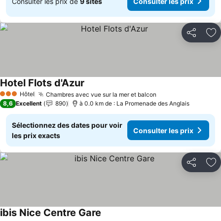
Consulter les prix de
9 sites
Consulter les prix
Partager
Aj
Hotel Flots d'Azur
Hôtel
Chambres avec vue sur la mer et balcon
3 Étoiles
8,6
Excellent
890
à 0.0 km de : La Promenade des Anglais
Sélectionnez des dates pour voir
Consulter les prix
les prix exacts
Partager
Aj
ibis Nice Centre Gare