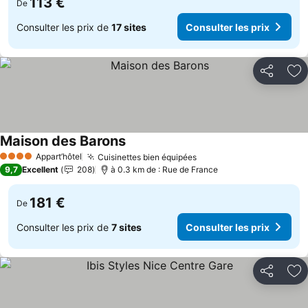
113 €
De
Consulter les prix de
17 sites
Consulter les prix
Partager
Aj
Maison des Barons
Appart’hôtel
Cuisinettes bien équipées
4 Étoiles
9,7
Excellent
208
à 0.3 km de : Rue de France
181 €
De
Consulter les prix de
7 sites
Consulter les prix
Partager
Aj