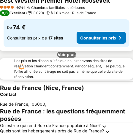
Best Western Premier Hotel Roosevelt
Hôtel
Chambres familiales supérieures
4 Étoiles
8,6
Excellent
3 029
à 1.0 km de : Rue de France
74 €
De
Consulter les prix de
17 sites
Consulter les prix
Voir plus
Les prix et les disponibilités que nous recevons des sites de
réservation changent constamment. Par conséquent, il se peut que
l’offre affichée sur trivago ne soit pas la même que celle du site de
réservation.
Rue de France (Nice, France)
Contact
Rue de France
,
06000
,
Rue de France : les questions fréquemment
posées
Qu'est-ce qui rend Rue de France populaire à Nice?
Quels sont les hébergements près de Rue de France?