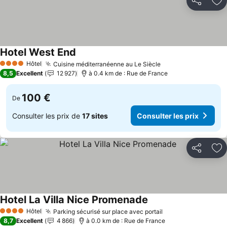
Partager
Aj
Hotel West End
Hôtel
Cuisine méditerranéenne au Le Siècle
4 Étoiles
8,5
Excellent
12 927
à 0.4 km de : Rue de France
100 €
De
Consulter les prix de
17 sites
Consulter les prix
Partager
Aj
Hotel La Villa Nice Promenade
Hôtel
Parking sécurisé sur place avec portail
4 Étoiles
8,7
Excellent
4 866
à 0.0 km de : Rue de France