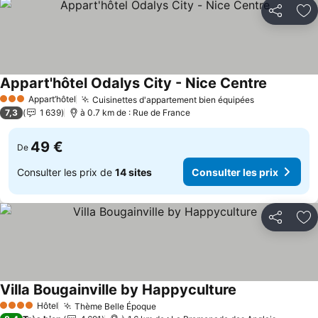
Partager
Aj
Appart'hôtel Odalys City - Nice Centre
Appart’hôtel
Cuisinettes d'appartement bien équipées
3 Étoiles
7,3
1 639
à 0.7 km de : Rue de France
49 €
De
Consulter les prix de
14 sites
Consulter les prix
Partager
Aj
Villa Bougainville by Happyculture
Hôtel
Thème Belle Époque
4 Étoiles