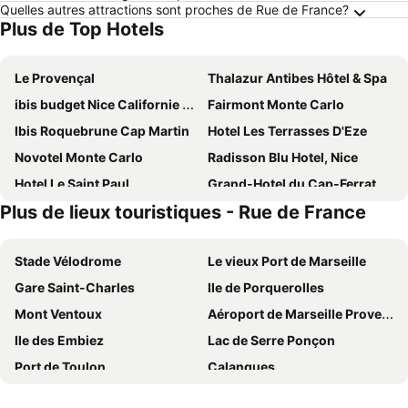
Quelles autres attractions sont proches de Rue de France?
Plus de Top Hotels
Le Provençal
Thalazur Antibes Hôtel & Spa
ibis budget Nice Californie Lenval
Fairmont Monte Carlo
Ibis Roquebrune Cap Martin
Hotel Les Terrasses D'Eze
Novotel Monte Carlo
Radisson Blu Hotel, Nice
Hotel Le Saint Paul
Grand-Hotel du Cap-Ferrat, A Four Seasons
Plus de lieux touristiques - Rue de France
Hotel Villa Rivoli
Hôtel 3* Delcloy - Vacances Bleues
Hotel Paganini
Royal Antibes - Luxury Hotel, Résidence, Beach & Spa
Stade Vélodrome
Le vieux Port de Marseille
Hôtel Bahia
Holiday Inn Nice-Port St Laurent by IHG
Gare Saint-Charles
Ile de Porquerolles
Golden Tulip Sophia Antipolis Hôtel & Spa
Boutique Hotel & Spa la Villa Cap Ferrat
Mont Ventoux
Aéroport de Marseille Provence
Hôtel 3* Le Royal - Vacances Bleues
Hotel Novotel Nice Arénas Aéroport
Ile des Embiez
Lac de Serre Ponçon
Le Méridien Beach Plaza
Mouratoglou Hotel & Resort
Port de Toulon
Calanques
Hotel des Mimosas
Best Western Astoria
Fête des Citrons
Aéroport Nice-Côte d'Azur
Riviera Marriott Hotel La Porte de Monaco
Novotel Nice Centre Vieux Nice