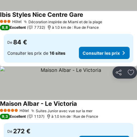
Ibis Styles Nice Centre Gare
Hôtel
Décoration inspirée de Miami et de la plage
3 Étoiles
8,8
Excellent
7 732
à 1.0 km de : Rue de France
84 €
De
Consulter les prix de
16 sites
Consulter les prix
Partager
Aj
Maison Albar - Le Victoria
Hôtel
Suites Junior avec vue sur la mer
5 Étoiles
9,3
Excellent
1 137
à 1.0 km de : Rue de France
272 €
De