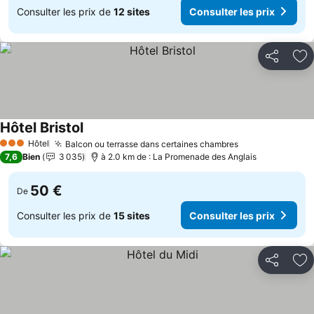
Consulter les prix de
12 sites
Consulter les prix
Partager
Aj
Hôtel Bristol
Hôtel
Balcon ou terrasse dans certaines chambres
3 Étoiles
7,6
Bien
3 035
à 2.0 km de : La Promenade des Anglais
50 €
De
Consulter les prix de
15 sites
Consulter les prix
Partager
Aj