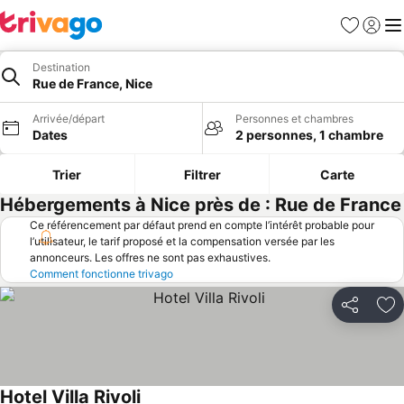
Favoris
Se con
Me
Destination
Rue de France, Nice
Arrivée/départ
Personnes et chambres
Dates
2 personnes, 1 chambre
Trier
Filtrer
Carte
Hébergements à Nice près de : Rue de France
Ce référencement par défaut prend en compte l’intérêt probable pour
l’utilisateur, le tarif proposé et la compensation versée par les
annonceurs. Les offres ne sont pas exhaustives.
Comment fonctionne trivago
Partager
Aj
Hotel Villa Rivoli