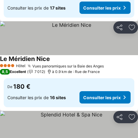
Consulter les prix de
17 sites
Consulter les prix
Partager
Aj
Le Méridien Nice
Hôtel
Vues panoramiques sur la Baie des Anges
4 Étoiles
8,5
Excellent
7 012
à 0.9 km de : Rue de France
180 €
De
Consulter les prix de
16 sites
Consulter les prix
Partager
Aj