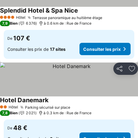
Splendid Hotel & Spa Nice
Hôtel
Terrasse panoramique au huitième étage
4 Étoiles
7,9
Bien
6 376
à 0.6 km de : Rue de France
107 €
De
Consulter les prix de
17 sites
Consulter les prix
Partager
Aj
Hotel Danemark
Hôtel
Parking sécurisé sur place
2 Étoiles
7,8
Bien
2 021
à 0.3 km de : Rue de France
48 €
De