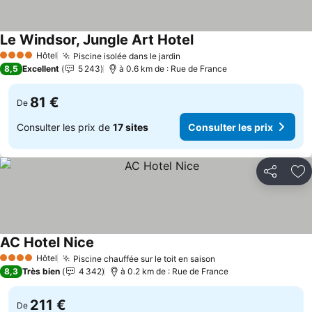
Le Windsor, Jungle Art Hotel
Hôtel
Piscine isolée dans le jardin
4 Étoiles
8,5
Excellent
5 243
à 0.6 km de : Rue de France
81 €
De
Consulter les prix de
17 sites
Consulter les prix
Partager
Aj
AC Hotel Nice
Hôtel
Piscine chauffée sur le toit en saison
4 Étoiles
8,3
Très bien
4 342
à 0.2 km de : Rue de France
211 €
De