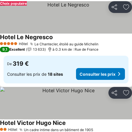
Choix populaire
Partager
Aj
Hotel Le Negresco
Hôtel
Le Chantecler, étoilé au guide Michelin
5 Étoiles
9,1
Excellent
13 633
à 0.3 km de : Rue de France
319 €
De
Consulter les prix de
18 sites
Consulter les prix
Partager
Aj
Hotel Victor Hugo Nice
Hôtel
Un cadre intime dans un bâtiment de 1905
2 Étoiles