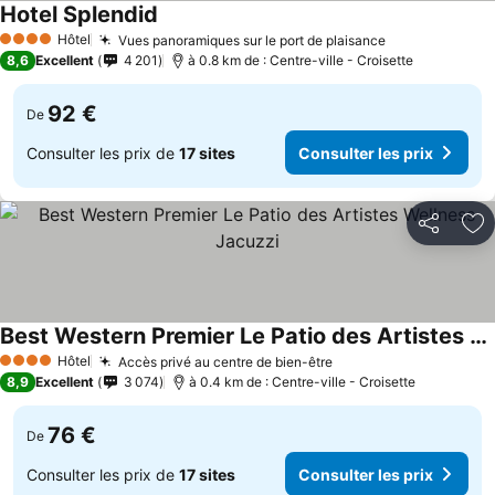
Hotel Splendid
Hôtel
Vues panoramiques sur le port de plaisance
4 Étoiles
8,6
Excellent
4 201
à 0.8 km de : Centre-ville - Croisette
92 €
De
Consulter les prix de
17 sites
Consulter les prix
Partager
Aj
Best Western Premier Le Patio des Artistes Wellness Jacuzzi
Hôtel
Accès privé au centre de bien-être
4 Étoiles
8,9
Excellent
3 074
à 0.4 km de : Centre-ville - Croisette
76 €
De
Consulter les prix de
17 sites
Consulter les prix