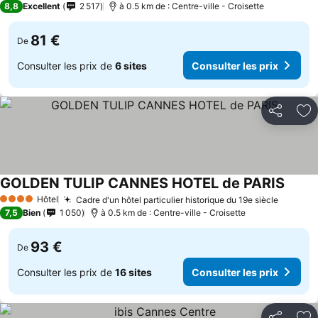
8,8
Excellent
2 517
à 0.5 km de : Centre-ville - Croisette
81 €
De
Consulter les prix de
6 sites
Consulter les prix
Partager
Aj
GOLDEN TULIP CANNES HOTEL de PARIS
Hôtel
Cadre d'un hôtel particulier historique du 19e siècle
4 Étoiles
7,5
Bien
1 050
à 0.5 km de : Centre-ville - Croisette
93 €
De
Consulter les prix de
16 sites
Consulter les prix