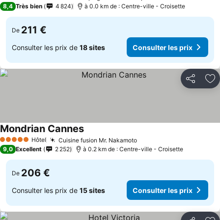
5 Étoiles
8,4
Très bien
4 824
à 0.0 km de : Centre-ville - Croisette
211 €
De
Consulter les prix de
18 sites
Consulter les prix
Partager
Aj
Mondrian Cannes
Hôtel
Cuisine fusion Mr. Nakamoto
5 Étoiles
9,0
Excellent
2 252
à 0.2 km de : Centre-ville - Croisette
206 €
De
Consulter les prix de
15 sites
Consulter les prix