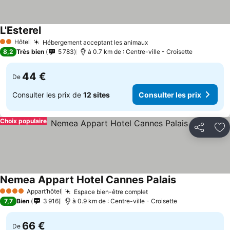
L'Esterel
Hôtel
Hébergement acceptant les animaux
2 Étoiles
8,2
Très bien
5 783
à 0.7 km de : Centre-ville - Croisette
44 €
De
Consulter les prix de
12 sites
Consulter les prix
Choix populaire
Partager
Aj
Nemea Appart Hotel Cannes Palais
Appart’hôtel
Espace bien-être complet
4 Étoiles
7,7
Bien
3 916
à 0.9 km de : Centre-ville - Croisette
66 €
De