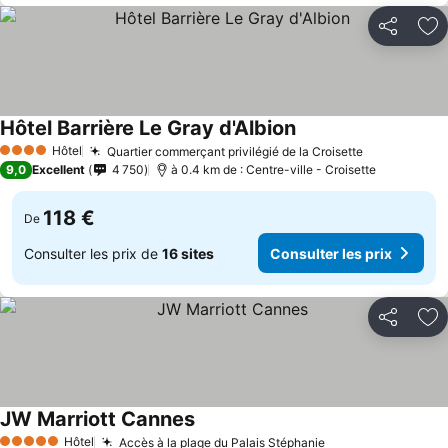
Partager
Aj
Hôtel Barrière Le Gray d'Albion
Hôtel
Quartier commerçant privilégié de la Croisette
4 Étoiles
9,0
Excellent
4 750
à 0.4 km de : Centre-ville - Croisette
118 €
De
Consulter les prix de
16 sites
Consulter les prix
Partager
Aj
JW Marriott Cannes
Hôtel
Accès à la plage du Palais Stéphanie