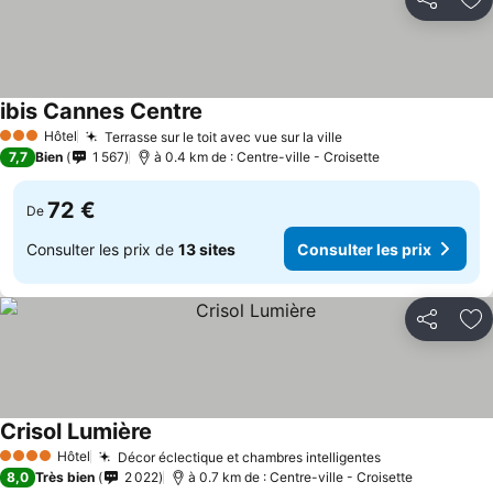
Partager
Aj
ibis Cannes Centre
Hôtel
Terrasse sur le toit avec vue sur la ville
3 Étoiles
7,7
Bien
1 567
à 0.4 km de : Centre-ville - Croisette
72 €
De
Consulter les prix de
13 sites
Consulter les prix
Partager
Aj
Crisol Lumière
Hôtel
Décor éclectique et chambres intelligentes
4 Étoiles
8,0
Très bien
2 022
à 0.7 km de : Centre-ville - Croisette