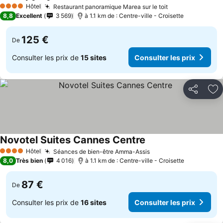
Hôtel
Restaurant panoramique Marea sur le toit
4 Étoiles
8,8
Excellent
3 569
à 1.1 km de : Centre-ville - Croisette
125 €
De
Consulter les prix de
15 sites
Consulter les prix
Partager
Aj
Novotel Suites Cannes Centre
Hôtel
Séances de bien-être Amma-Assis
4 Étoiles
8,0
Très bien
4 016
à 1.1 km de : Centre-ville - Croisette
87 €
De
Consulter les prix de
16 sites
Consulter les prix