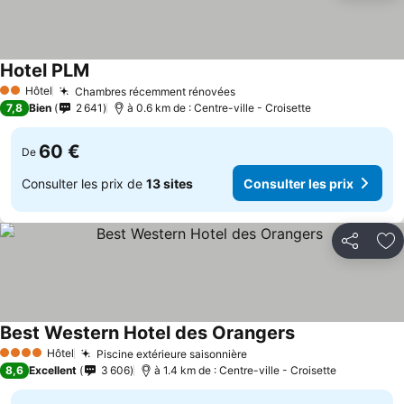
Hotel PLM
Hôtel
Chambres récemment rénovées
2 Étoiles
7,8
Bien
2 641
à 0.6 km de : Centre-ville - Croisette
60 €
De
Consulter les prix de
13 sites
Consulter les prix
Partager
Aj
Best Western Hotel des Orangers
Hôtel
Piscine extérieure saisonnière
4 Étoiles
8,6
Excellent
3 606
à 1.4 km de : Centre-ville - Croisette