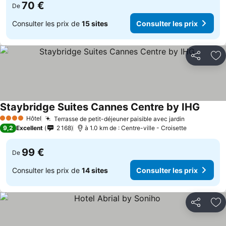
70 €
De
Consulter les prix de
15 sites
Consulter les prix
Partager
Aj
Staybridge Suites Cannes Centre by IHG
Hôtel
Terrasse de petit-déjeuner paisible avec jardin
4 Étoiles
9,2
Excellent
2 168
à 1.0 km de : Centre-ville - Croisette
99 €
De
Consulter les prix de
14 sites
Consulter les prix
Partager
Aj