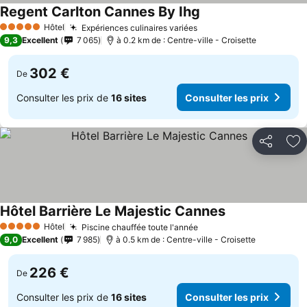
Regent Carlton Cannes By Ihg
Hôtel
Expériences culinaires variées
5 Étoiles
9,3
Excellent
7 065
à 0.2 km de : Centre-ville - Croisette
302 €
De
Consulter les prix de
16 sites
Consulter les prix
Partager
Aj
Hôtel Barrière Le Majestic Cannes
Hôtel
Piscine chauffée toute l'année
5 Étoiles
9,0
Excellent
7 985
à 0.5 km de : Centre-ville - Croisette
226 €
De
Consulter les prix de
16 sites
Consulter les prix