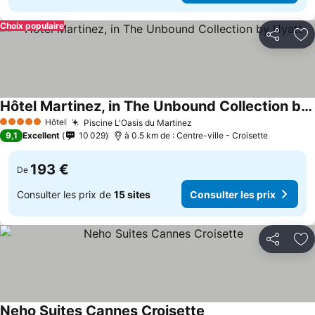
Choix populaire
Partager
Aj
Hôtel Martinez, in The Unbound Collection by Hyatt
Hôtel
Piscine L'Oasis du Martinez
5 Étoiles
9,1
Excellent
10 029
à 0.5 km de : Centre-ville - Croisette
193 €
De
Consulter les prix de
15 sites
Consulter les prix
Partager
Aj
Neho Suites Cannes Croisette