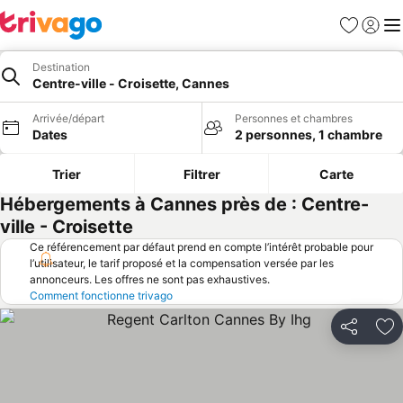
Favoris
Se con
Me
Destination
Centre-ville - Croisette, Cannes
Arrivée/départ
Personnes et chambres
Dates
2 personnes, 1 chambre
Trier
Filtrer
Carte
Hébergements à Cannes près de : Centre-
ville - Croisette
Ce référencement par défaut prend en compte l’intérêt probable pour
l’utilisateur, le tarif proposé et la compensation versée par les
annonceurs. Les offres ne sont pas exhaustives.
Comment fonctionne trivago
Partager
Aj