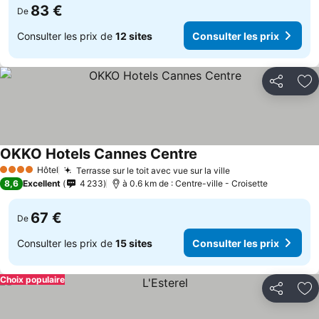
83 €
De
Consulter les prix de
12 sites
Consulter les prix
Partager
Aj
OKKO Hotels Cannes Centre
Hôtel
Terrasse sur le toit avec vue sur la ville
4 Étoiles
8,6
Excellent
4 233
à 0.6 km de : Centre-ville - Croisette
67 €
De
Consulter les prix de
15 sites
Consulter les prix
Choix populaire
Partager
Aj