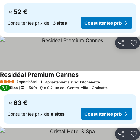
52 €
De
Consulter les prix de
13 sites
Consulter les prix
Partager
Aj
Residéal Premium Cannes
Appart’hôtel
Appartements avec kitchenette
4 Étoiles
7,5
Bien
1 509
à 0.2 km de : Centre-ville - Croisette
63 €
De
Consulter les prix de
8 sites
Consulter les prix
Partager
Aj