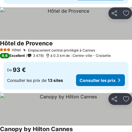
Partager
Aj
Hôtel de Provence
Hôtel
Emplacement central privilégié à Cannes
3 Étoiles
9,6
Excellent
3 479
à 0.3 km de : Centre-ville - Croisette
93 €
De
Consulter les prix de
13 sites
Consulter les prix
Partager
Aj
Canopy by Hilton Cannes