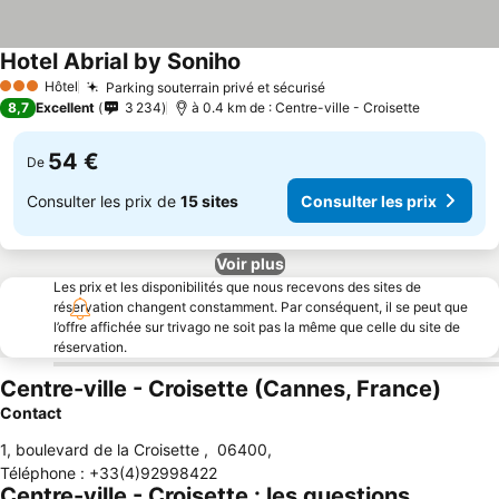
Hotel Abrial by Soniho
Hôtel
Parking souterrain privé et sécurisé
3 Étoiles
8,7
Excellent
3 234
à 0.4 km de : Centre-ville - Croisette
54 €
De
Consulter les prix de
15 sites
Consulter les prix
Voir plus
Les prix et les disponibilités que nous recevons des sites de
réservation changent constamment. Par conséquent, il se peut que
l’offre affichée sur trivago ne soit pas la même que celle du site de
réservation.
Centre-ville - Croisette (Cannes, France)
Contact
1, boulevard de la Croisette
,
06400
,
Téléphone
:
+33(4)92998422
Centre-ville - Croisette : les questions