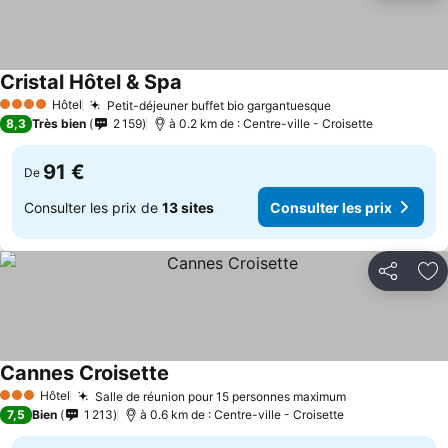
Cristal Hôtel & Spa
Hôtel
Petit-déjeuner buffet bio gargantuesque
4 Étoiles
8,3
Très bien
2 159
à 0.2 km de : Centre-ville - Croisette
91 €
De
Consulter les prix de
13 sites
Consulter les prix
Partager
Aj
Cannes Croisette
Hôtel
Salle de réunion pour 15 personnes maximum
3 Étoiles
7,5
Bien
1 213
à 0.6 km de : Centre-ville - Croisette