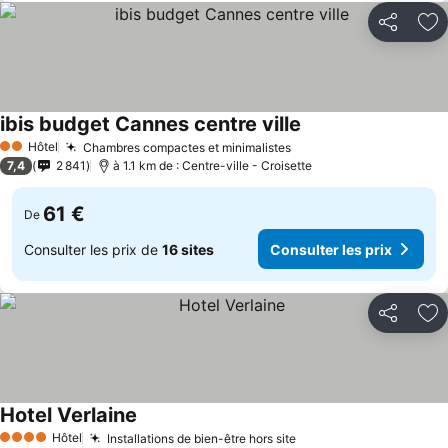
Partager
Aj
ibis budget Cannes centre ville
Hôtel
Chambres compactes et minimalistes
2 Étoiles
7,4
2 841
à 1.1 km de : Centre-ville - Croisette
61 €
De
Consulter les prix de
16 sites
Consulter les prix
Partager
Aj
Hotel Verlaine
Hôtel
Installations de bien-être hors site
4 Étoiles