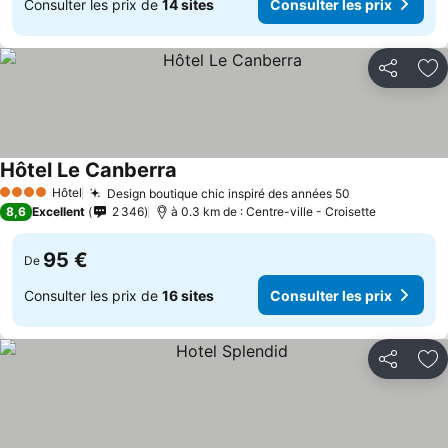
Consulter les prix de
14 sites
Consulter les prix
Partager
Aj
Hôtel Le Canberra
Hôtel
Design boutique chic inspiré des années 50
4 Étoiles
8,6
Excellent
2 346
à 0.3 km de : Centre-ville - Croisette
95 €
De
Consulter les prix de
16 sites
Consulter les prix
Partager
Aj