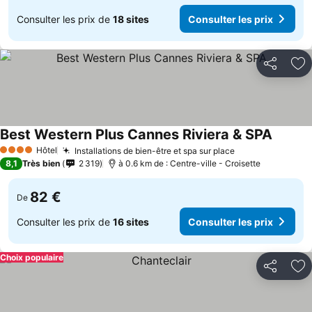
Consulter les prix de
18 sites
Consulter les prix
Partager
Aj
Best Western Plus Cannes Riviera & SPA
Hôtel
Installations de bien-être et spa sur place
4 Étoiles
8,1
Très bien
2 319
à 0.6 km de : Centre-ville - Croisette
82 €
De
Consulter les prix de
16 sites
Consulter les prix
Choix populaire
Partager
Aj