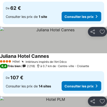
62 €
De
Consulter les prix de
1 site
Consulter les prix
Partager
Aj
Juliana Hotel Cannes
Hôtel
Intérieurs inspirés de l'Art Déco
4 Étoiles
8,4
Très bien
2 218
à 0.7 km de : Centre-ville - Croisette
107 €
De
Consulter les prix de
14 sites
Consulter les prix
Partager
Aj