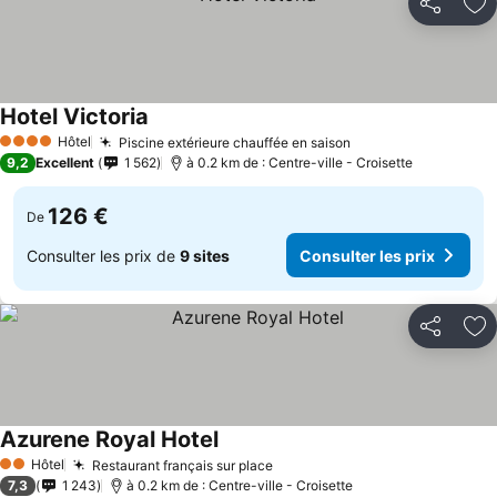
Partager
Aj
Hotel Victoria
Hôtel
Piscine extérieure chauffée en saison
4 Étoiles
9,2
Excellent
1 562
à 0.2 km de : Centre-ville - Croisette
126 €
De
Consulter les prix de
9 sites
Consulter les prix
Partager
Aj
Azurene Royal Hotel
Hôtel
Restaurant français sur place
2 Étoiles
7,3
1 243
à 0.2 km de : Centre-ville - Croisette