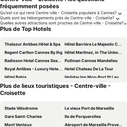
fréquemment posées
Qu'est-ce qui rend Centre-ville - Croisette populaire à Cannes?
Quels sont les hébergements près de Centre-ville - Croisette?
Quelles autres attractions sont proches de Centre-ville - Croisette?
Plus de Top Hotels
Thalazur Antibes Hôtel & Spa
Hôtel Barrière Le Majestic Cannes
Regent Carlton Cannes By Ihg
Hôtel Martinez, in The Unbound Collection by Hyatt
Radisson Hotel Cannes Seaside
Pullman Cannes Mandelieu
Royal Antibes - Luxury Hotel, Résidence, Beach & Spa
Hotel Chateau De La Tour
Hôtel Bahia
Holiday Inn Nice-Port St Laurent by IHG
Plus de lieux touristiques - Centre-ville -
Golden Tulip Sophia Antipolis Hôtel & Spa
Neho Suites Cannes Croisette
Croisette
Mouratoglou Hotel & Resort
Chanteclair
Hotel des Mimosas
Best Western Astoria
Stade Vélodrome
Le vieux Port de Marseille
Résidence Héliotel Marine
Eden Hotel & Spa
Gare Saint-Charles
Ile de Porquerolles
Hôtel Eden - La Baigneuse
Hôtel Hélios
Mont Ventoux
Aéroport de Marseille Provence
Hôtel Barrière Le Gray d'Albion
JW Marriott Cannes