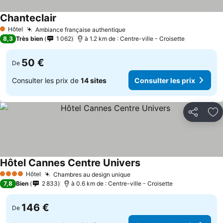
Chanteclair
Hôtel
Ambiance française authentique
1 Étoiles
8,3
Très bien
1 062
à 1.2 km de : Centre-ville - Croisette
50 €
De
Consulter les prix de
14 sites
Consulter les prix
Partager
Aj
Hôtel Cannes Centre Univers
Hôtel
Chambres au design unique
4 Étoiles
7,8
Bien
2 833
à 0.6 km de : Centre-ville - Croisette
146 €
De