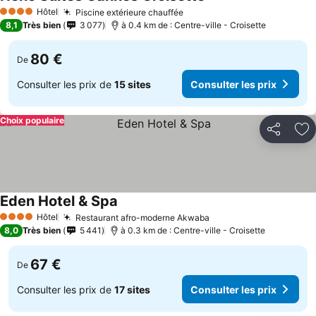
Hôtel
Piscine extérieure chauffée
4 Étoiles
8,1
Très bien
3 077
à 0.4 km de : Centre-ville - Croisette
80 €
De
Consulter les prix de
15 sites
Consulter les prix
Choix populaire
Partager
Aj
Eden Hotel & Spa
Hôtel
Restaurant afro-moderne Akwaba
4 Étoiles
8,0
Très bien
5 441
à 0.3 km de : Centre-ville - Croisette
67 €
De
Consulter les prix de
17 sites
Consulter les prix