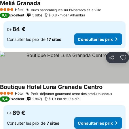
Meliá Granada
Hôtel
Vues panoramiques sur l'Alhambra et la ville
4 Étoiles
8,8
Excellent
5 685
à 0.8 km de : Alhambra
84 €
De
Consulter les prix de
17 sites
Consulter les prix
Partager
Aj
Boutique Hotel Luna Granada Centro
Hôtel
Petit-déjeuner gourmand avec des produits locaux
4 Étoiles
9,4
Excellent
2 867
à 1.3 km de : Zaidín
69 €
De
Consulter les prix de
7 sites
Consulter les prix