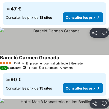
47 €
De
Consulter les prix de
18 sites
Consulter les prix
Partager
Aj
Barceló Carmen Granada
Hôtel
Emplacement central privilégié à Grenade
4 Étoiles
8,9
Excellent
11 898
à 1.0 km de : Alhambra
90 €
De
Consulter les prix de
15 sites
Consulter les prix
Partager
Aj