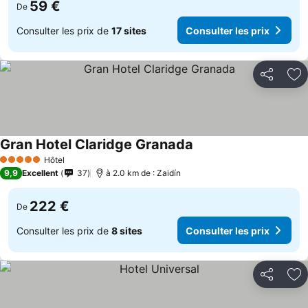
59 €
De
Consulter les prix de
17 sites
Consulter les prix
Partager
Aj
Gran Hotel Claridge Granada
Hôtel
5 Étoiles
9,9
Excellent
37
à 2.0 km de : Zaidín
222 €
De
Consulter les prix de
8 sites
Consulter les prix
Partager
Aj