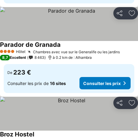
Partager
Aj
Parador de Granada
Hôtel
Chambres avec vue sur le Generalife ou les jardins
4 Étoiles
8,7
Excellent
8 463
à 0.2 km de : Alhambra
223 €
De
Consulter les prix de
16 sites
Consulter les prix
Partager
Aj
Broz Hostel