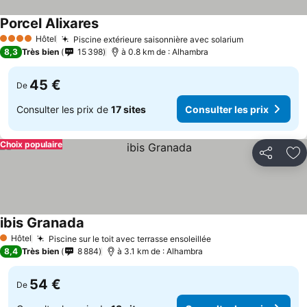
Porcel Alixares
Hôtel
Piscine extérieure saisonnière avec solarium
4 Étoiles
8,3
Très bien
15 398
à 0.8 km de : Alhambra
45 €
De
Consulter les prix de
17 sites
Consulter les prix
Choix populaire
Partager
Aj
ibis Granada
Hôtel
Piscine sur le toit avec terrasse ensoleillée
1 Étoiles
8,4
Très bien
8 884
à 3.1 km de : Alhambra
54 €
De