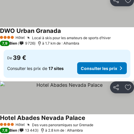
Partager
Aj
DWO Urban Granada
Hôtel
Local à skis pour les amateurs de sports d'hiver
4 Étoiles
7,9
Bien
9 726
à 1.7 km de : Alhambra
39 €
De
Consulter les prix de
17 sites
Consulter les prix
Partager
Aj
Hotel Abades Nevada Palace
Hôtel
Des vues panoramiques sur Grenade
4 Étoiles
7,8
Bien
13 443
à 2.8 km de : Alhambra