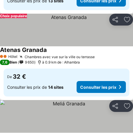
Consulter les prix de
13 sites
Consulter les prix
Choix populaire
Partager
Aj
Atenas Granada
Hôtel
Chambres avec vue sur la ville ou terrasse
2 Étoiles
7,6
Bien
9 650
à 0.9 km de : Alhambra
32 €
De
Consulter les prix de
14 sites
Consulter les prix
Partager
Aj