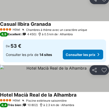
Partager
Aj
Casual Ilbira Granada
Hôtel
Chambres à thème avec un caractère unique
4 Étoiles
8,9
Excellent
4 450
à 0.5 km de : Alhambra
53 €
De
Consulter les prix de
14 sites
Consulter les prix
Partager
Aj
Hotel Macià Real de la Alhambra
Hôtel
Piscine extérieure saisonnière
4 Étoiles
8,4
Très bien
10 802
à 2.3 km de : Alhambra