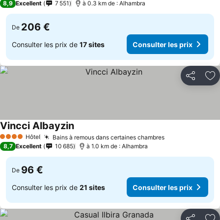
8,9
Excellent
7 551
à 0.3 km de : Alhambra
206 €
De
Consulter les prix de
17 sites
Consulter les prix
Partager
Aj
Vincci Albayzin
Hôtel
Bains à remous dans certaines chambres
4 Étoiles
8,7
Excellent
10 685
à 1.0 km de : Alhambra
96 €
De
Consulter les prix de
21 sites
Consulter les prix