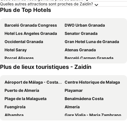
Quelles autres attractions sont proches de Zaidín?
Plus de Top Hotels
Barceló Granada Congress
DWO Urban Granada
Hotel Los Angeles Granada
Senator Granada
Occidental Granada
Gran Hotel Luna de Granada
Hotel Saray
Atenas Granada
Porcel Alixares
Barceló Carmen Granada
Plus de lieux touristiques - Zaidín
Parador de Granada
Hotel Abades Nevada Palace
Hotel Granada Palace, Affiliated by Meliá
Meliá Sierra Nevada
Aéroport de Málaga - Costa del Dol
Centre Historique de Malaga
Hotel Macià Monasterio de los Basilios
B&B HOTEL Granada
Puerto de Almería
Playamar
Checkin Camino de Granada
Hotel Macià Real de la Alhambra
Plage de la Malagueta
Benalmádena Costa
Checkin Urban Nevada
Hotel Macià Cóndor
Fuengirola
Almería
Hotel Turia Granada
Meliá Granada
Alhambra
Gare Vialia - Maria Zambrano
Hotel Las Terrazas & Suite
Alhambra Palace Hotel
Puerto Banús
Sierra Nevada
Porcel Sabica
Sercotel Palacio de los Gamboa