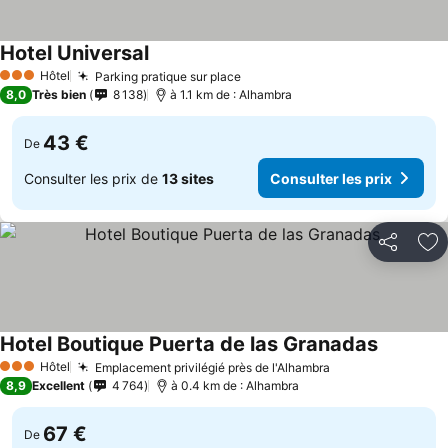
Hotel Universal
Hôtel
Parking pratique sur place
3 Étoiles
8,0
Très bien
8 138
à 1.1 km de : Alhambra
43 €
De
Consulter les prix de
13 sites
Consulter les prix
Partager
Aj
Hotel Boutique Puerta de las Granadas
Hôtel
Emplacement privilégié près de l'Alhambra
3 Étoiles
8,9
Excellent
4 764
à 0.4 km de : Alhambra
67 €
De