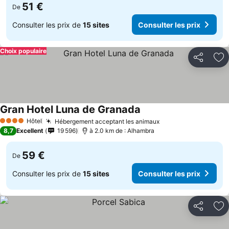
51 €
De
Consulter les prix de
15 sites
Consulter les prix
Choix populaire
Partager
Aj
Gran Hotel Luna de Granada
Hôtel
Hébergement acceptant les animaux
4 Étoiles
8,7
Excellent
19 596
à 2.0 km de : Alhambra
59 €
De
Consulter les prix de
15 sites
Consulter les prix
Partager
Aj