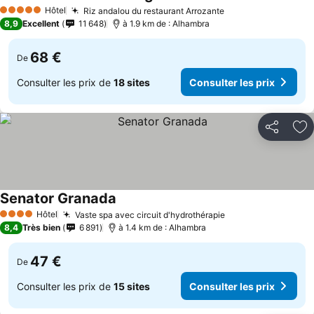
Hôtel
Riz andalou du restaurant Arrozante
5 Étoiles
8,9
Excellent
11 648
à 1.9 km de : Alhambra
68 €
De
Consulter les prix de
18 sites
Consulter les prix
Partager
Aj
Senator Granada
Hôtel
Vaste spa avec circuit d'hydrothérapie
4 Étoiles
8,4
Très bien
6 891
à 1.4 km de : Alhambra
47 €
De
Consulter les prix de
15 sites
Consulter les prix