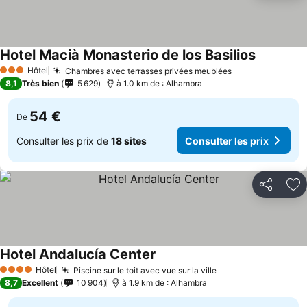
Hotel Macià Monasterio de los Basilios
Hôtel
Chambres avec terrasses privées meublées
3 Étoiles
8,1
Très bien
5 629
à 1.0 km de : Alhambra
54 €
De
Consulter les prix de
18 sites
Consulter les prix
Partager
Aj
Hotel Andalucía Center
Hôtel
Piscine sur le toit avec vue sur la ville
4 Étoiles
8,7
Excellent
10 904
à 1.9 km de : Alhambra