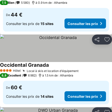
7,5
Bien
5 580
à 0.9 km de : Alhambra
44 €
De
Consulter les prix de
15 sites
Consulter les prix
Partager
Aj
Occidental Granada
Hôtel
Local à skis et location d'équipement
4 Étoiles
8,8
Excellent
6 982
à 1.5 km de : Alhambra
60 €
De
Consulter les prix de
14 sites
Consulter les prix