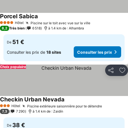
Porcel Sabica
Hôtel
Piscine sur le toit avec vue sur la ville
4 Étoiles
8,2
Très bien
6 518
à 1.4 km de : Alhambra
51 €
De
Consulter les prix de
18 sites
Consulter les prix
Choix populaire
Partager
Aj
Checkin Urban Nevada
Hôtel
Piscine extérieure saisonnière pour te détendre
3 Étoiles
7,3
7 290
à 1.4 km de : Zaidín
38 €
De