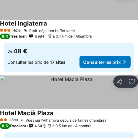
Hotel Inglaterra
Hôtel
Petit-déjeuner buffet varié
3 Étoiles
8,4
Très bien
6 984
à 0.7 km de : Alhambra
48 €
De
Consulter les prix de
17 sites
Consulter les prix
Partager
Aj
Hotel Macià Plaza
Hôtel
Vues sur l'Alhambra depuis certaines chambres
2 Étoiles
8,5
Excellent
4 641
à 0.5 km de : Alhambra