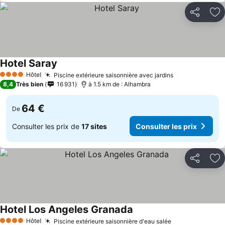
Partager
Aj
Hotel Saray
Hôtel
Piscine extérieure saisonnière avec jardins
4 Étoiles
8,4
Très bien
16 931
à 1.5 km de : Alhambra
64 €
De
Consulter les prix de
17 sites
Consulter les prix
Partager
Aj
Hotel Los Angeles Granada
Hôtel
Piscine extérieure saisonnière d'eau salée
4 Étoiles