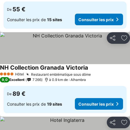
55 €
De
Consulter les prix de
15 sites
Consulter les prix
Partager
Aj
NH Collection Granada Victoria
Hôtel
Restaurant emblématique sous dôme
4 Étoiles
9,0
Excellent
7 266
à 0.9 km de : Alhambra
89 €
De
Consulter les prix de
19 sites
Consulter les prix
Partager
Aj