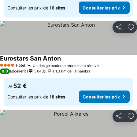
Consulter les prix de
16 sites
Consulter les prix
Partager
Aj
Eurostars San Anton
Hôtel
Un design moderne récemment rénové
4 Étoiles
9,0
Excellent
5 643
à 1.3 km de : Alhambra
52 €
De
Consulter les prix de
18 sites
Consulter les prix
Partager
Aj