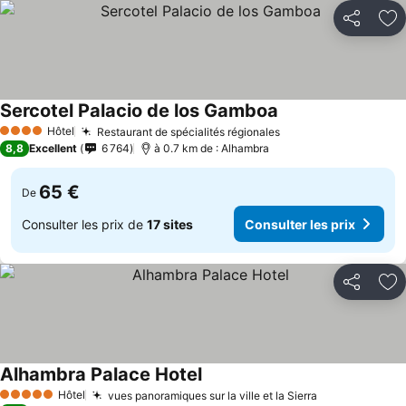
Partager
Aj
Sercotel Palacio de los Gamboa
Hôtel
Restaurant de spécialités régionales
4 Étoiles
8,8
Excellent
6 764
à 0.7 km de : Alhambra
65 €
De
Consulter les prix de
17 sites
Consulter les prix
Partager
Aj
Alhambra Palace Hotel
Hôtel
vues panoramiques sur la ville et la Sierra
5 Étoiles