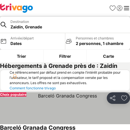
Favoris
Se con
Me
Destination
Zaidín, Grenade
Arrivée/départ
Personnes et chambres
Dates
2 personnes, 1 chambre
Trier
Filtrer
Carte
Hébergements à Grenade près de : Zaidín
Ce référencement par défaut prend en compte l’intérêt probable pour
l’utilisateur, le tarif proposé et la compensation versée par les
annonceurs. Les offres ne sont pas exhaustives.
Comment fonctionne trivago
Choix populaire
Partager
Aj
Barceló Granada Congress