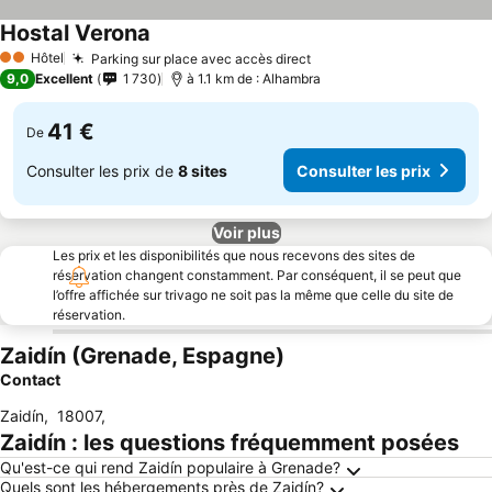
Hostal Verona
Hôtel
Parking sur place avec accès direct
2 Étoiles
9,0
Excellent
1 730
à 1.1 km de : Alhambra
41 €
De
Consulter les prix de
8 sites
Consulter les prix
Voir plus
Les prix et les disponibilités que nous recevons des sites de
réservation changent constamment. Par conséquent, il se peut que
l’offre affichée sur trivago ne soit pas la même que celle du site de
réservation.
Zaidín (Grenade, Espagne)
Contact
Zaidín
,
18007
,
Zaidín : les questions fréquemment posées
Qu'est-ce qui rend Zaidín populaire à Grenade?
Quels sont les hébergements près de Zaidín?