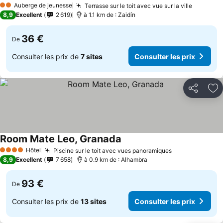
Auberge de jeunesse
Terrasse sur le toit avec vue sur la ville
2 Étoiles
8,9
Excellent
2 619
à 1.1 km de : Zaidín
36 €
De
Consulter les prix de
7 sites
Consulter les prix
Partager
Aj
Room Mate Leo, Granada
Hôtel
Piscine sur le toit avec vues panoramiques
4 Étoiles
8,9
Excellent
7 658
à 0.9 km de : Alhambra
93 €
De
Consulter les prix de
13 sites
Consulter les prix