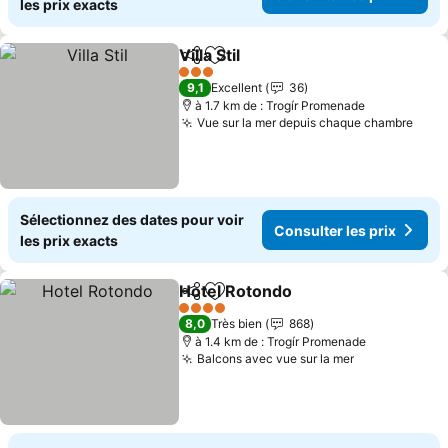
les prix exacts
Villa Stil
Partager
Ajouter à mes favoris
3 Étoiles
9,1
Excellent
36
à 1.7 km de : Trogír Promenade
Vue sur la mer depuis chaque chambre
Sélectionnez des dates pour voir
Consulter les prix
les prix exacts
Hotel Rotondo
Partager
Ajouter à mes favoris
4 Étoiles
8,0
Très bien
868
à 1.4 km de : Trogír Promenade
Balcons avec vue sur la mer