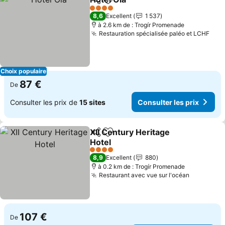
Partager
Ajouter à mes favoris
4 Étoiles
8,6
Excellent
1 537
à 2.6 km de : Trogír Promenade
Restauration spécialisée paléo et LCHF
Choix populaire
87 €
De
Consulter les prix de
15 sites
Consulter les prix
XII Century Heritage
Partager
Ajouter à mes favoris
Hotel
4 Étoiles
8,9
Excellent
880
à 0.2 km de : Trogír Promenade
Restaurant avec vue sur l'océan
107 €
De