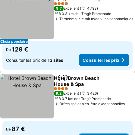
Partager
Ajouter à mes favoris
4 Étoiles
9,7
Excellent
4 793
à 0.3 km de : Trogír Promenade
Terrasse sur le toit avec vues panoramiques
Choix populaire
129 €
De
Consulter les prix de
13 sites
Consulter les prix
Hotel Brown Beach
Partager
Ajouter à mes favoris
House & Spa
4 Étoiles
9,2
Excellent
3 426
à 0.7 km de : Trogír Promenade
Offres spa et bien-être exceptionnelles
87 €
De