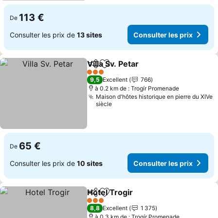
113 €
De
Consulter les prix de
13 sites
Consulter les prix
Villa Sv. Petar
Partager
Ajouter à mes favoris
3 Étoiles
9,5
Excellent
766
à 0.2 km de : Trogír Promenade
Maison d'hôtes historique en pierre du XIVe
siècle
65 €
De
Consulter les prix de
10 sites
Consulter les prix
Hotel Trogir
Partager
Ajouter à mes favoris
3 Étoiles
8,8
Excellent
1 375
à 0.3 km de : Trogír Promenade