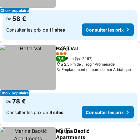
Choix populaire
58 €
De
Consulter les prix de
11 sites
Consulter les prix
Hotel Val
Partager
Ajouter à mes favoris
3 Étoiles
7,6
Bien
2 157
à 2.5 km de : Trogír Promenade
Emplacement en bord de mer Adriatique
Choix populaire
78 €
De
Consulter les prix de
4 sites
Consulter les prix
Marina Baotić
Partager
Ajouter à mes favoris
Apartments