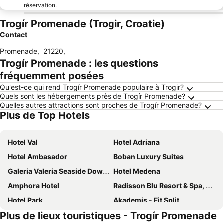
réservation.
Trogír Promenade (Trogir, Croatie)
Contact
Promenade
,
21220
,
Trogír Promenade : les questions
fréquemment posées
Qu'est-ce qui rend Trogír Promenade populaire à Trogir?
Quels sont les hébergements près de Trogír Promenade?
Quelles autres attractions sont proches de Trogír Promenade?
Plus de Top Hotels
Hotel Val
Hotel Adriana
Hotel Ambasador
Boban Luxury Suites
Galeria Valeria Seaside Downtown - MAG Quaint & Elegant Boutique Hotels
Hotel Medena
Amphora Hotel
Radisson Blu Resort & Spa, Split
Hotel Park
Akademis - Fit Split
Plus de lieux touristiques - Trogír Promenade
Boutique Hotel Venturo, a Member of Design Hotels™
Art Hotel