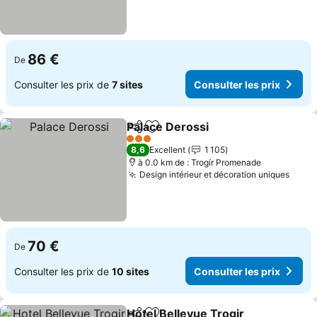
86 €
De
Consulter les prix de
7 sites
Consulter les prix
Palace Derossi
Partager
Ajouter à mes favoris
3 Étoiles
8,6
Excellent
1 105
à 0.0 km de : Trogír Promenade
Design intérieur et décoration uniques
70 €
De
Consulter les prix de
10 sites
Consulter les prix
Hotel Bellevue Trogir