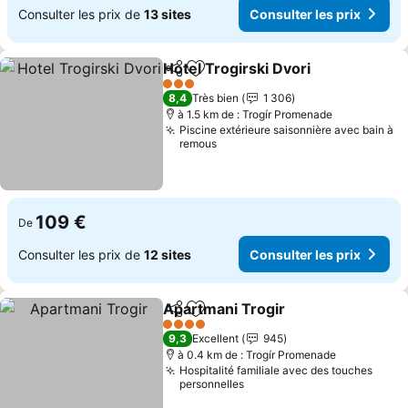
Consulter les prix de
13 sites
Consulter les prix
Hotel Trogirski Dvori
Partager
Ajouter à mes favoris
3 Étoiles
8,4
Très bien
1 306
à 1.5 km de : Trogír Promenade
Piscine extérieure saisonnière avec bain à
remous
109 €
De
Consulter les prix de
12 sites
Consulter les prix
Apartmani Trogir
Partager
Ajouter à mes favoris
4 Étoiles
9,3
Excellent
945
à 0.4 km de : Trogír Promenade
Hospitalité familiale avec des touches
personnelles