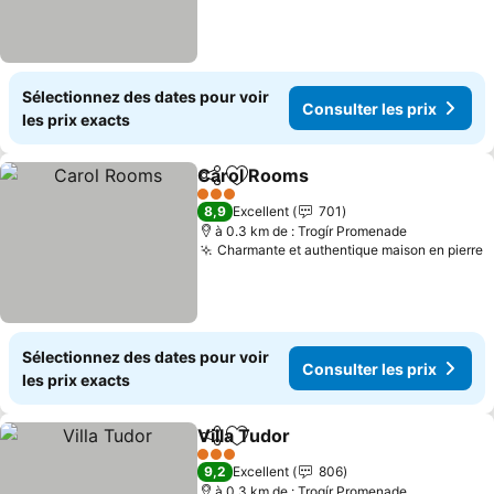
Sélectionnez des dates pour voir
Consulter les prix
les prix exacts
Carol Rooms
Partager
Ajouter à mes favoris
3 Étoiles
8,9
Excellent
701
à 0.3 km de : Trogír Promenade
Charmante et authentique maison en pierre
Sélectionnez des dates pour voir
Consulter les prix
les prix exacts
Villa Tudor
Partager
Ajouter à mes favoris
3 Étoiles
9,2
Excellent
806
à 0.3 km de : Trogír Promenade