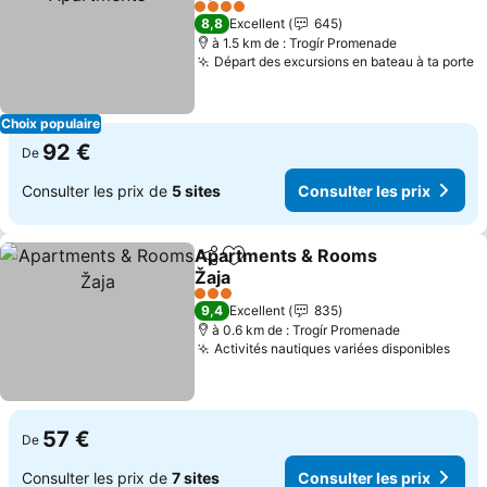
4 Étoiles
8,8
Excellent
645
à 1.5 km de : Trogír Promenade
Départ des excursions en bateau à ta porte
Choix populaire
92 €
De
Consulter les prix de
5 sites
Consulter les prix
Apartments & Rooms
Partager
Ajouter à mes favoris
Žaja
3 Étoiles
9,4
Excellent
835
à 0.6 km de : Trogír Promenade
Activités nautiques variées disponibles
57 €
De
Consulter les prix de
7 sites
Consulter les prix