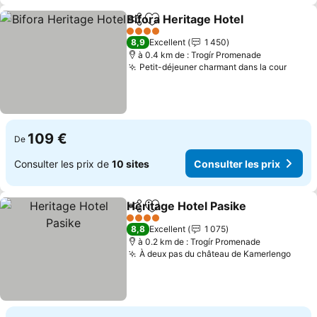
Bifora Heritage Hotel
Partager
Ajouter à mes favoris
4 Étoiles
8,9
Excellent
1 450
à 0.4 km de : Trogír Promenade
Petit-déjeuner charmant dans la cour
109 €
De
Consulter les prix de
10 sites
Consulter les prix
Heritage Hotel Pasike
Partager
Ajouter à mes favoris
4 Étoiles
8,8
Excellent
1 075
à 0.2 km de : Trogír Promenade
À deux pas du château de Kamerlengo