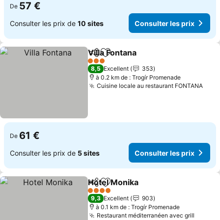
57 €
De
Consulter les prix de
10 sites
Consulter les prix
Villa Fontana
Partager
Ajouter à mes favoris
3 Étoiles
8,5
Excellent
353
à 0.2 km de : Trogír Promenade
Cuisine locale au restaurant FONTANA
61 €
De
Consulter les prix de
5 sites
Consulter les prix
Hotel Monika
Partager
Ajouter à mes favoris
4 Étoiles
9,3
Excellent
903
à 0.1 km de : Trogír Promenade
Restaurant méditerranéen avec grill