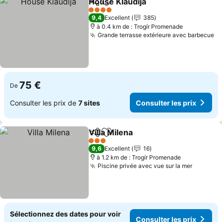
House Klaudija
Partager
Ajouter à mes favoris
4 Étoiles
9,4
Excellent
385
à 0.4 km de : Trogír Promenade
Grande terrasse extérieure avec barbecue
75 €
De
Consulter les prix de
7 sites
Consulter les prix
Villa Milena
Partager
Ajouter à mes favoris
3 Étoiles
9,6
Excellent
16
à 1.2 km de : Trogír Promenade
Piscine privée avec vue sur la mer
Sélectionnez des dates pour voir
Consulter les prix