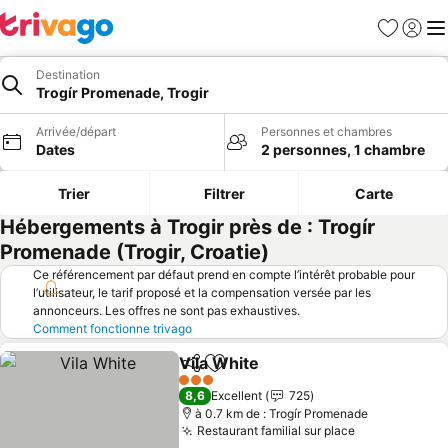
Favoris
Se con
Me
Destination
Trogír Promenade, Trogir
Arrivée/départ
Personnes et chambres
Dates
2 personnes, 1 chambre
Trier
Filtrer
Carte
Hébergements à Trogir près de : Trogír
Promenade (Trogir, Croatie)
Ce référencement par défaut prend en compte l’intérêt probable pour
l’utilisateur, le tarif proposé et la compensation versée par les
annonceurs. Les offres ne sont pas exhaustives.
Comment fonctionne trivago
Vila White
Partager
Ajouter à mes favoris
3 Étoiles
8,6
Excellent
725
à 0.7 km de : Trogír Promenade
Restaurant familial sur place