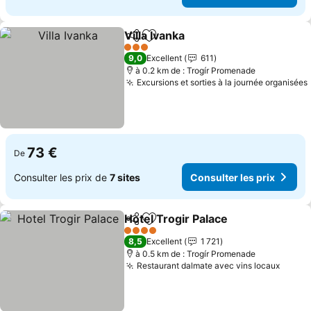
Villa Ivanka
Partager
Ajouter à mes favoris
3 Étoiles
9,0
Excellent
611
à 0.2 km de : Trogír Promenade
Excursions et sorties à la journée organisées
73 €
De
Consulter les prix de
7 sites
Consulter les prix
Hotel Trogir Palace
Partager
Ajouter à mes favoris
4 Étoiles
8,5
Excellent
1 721
à 0.5 km de : Trogír Promenade
Restaurant dalmate avec vins locaux