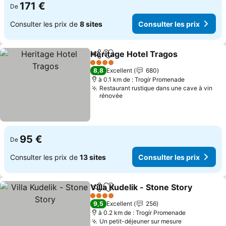
171 €
De
Consulter les prix de
8 sites
Consulter les prix
Heritage Hotel Tragos
Partager
Ajouter à mes favoris
4 Étoiles
8,8
Excellent
680
à 0.1 km de : Trogír Promenade
Restaurant rustique dans une cave à vin
rénovée
95 €
De
Consulter les prix de
13 sites
Consulter les prix
Villa Kudelik - Stone Story
Partager
Ajouter à mes favoris
4 Étoiles
9,5
Excellent
256
à 0.2 km de : Trogír Promenade
Un petit-déjeuner sur mesure