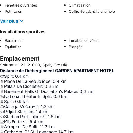
Fenêtres ouvrantes
Climatisation
Petit salon
Coffre-fort dans la chambre
Voir plus
Installations sportives
Badminton
Location de vélos
Équitation
Plongée
Emplacement
Solurat ul. 22, 21000, Split, Croatie
Distance de l’hébergement GARDEN APARTMENT HOTEL
Split
:
0.4
km
Place De La République
:
0.4
km
Palais De Dioclétien
:
0.6
km
Basement Halls Of Diocletian's Palace
:
0.6
km
National Theater In Split
:
0.6
km
Split
:
0.9
km
Galerija Meštrović
:
1.2
km
Poljud Stadium
:
1.4
km
Stadion Park mladeži
:
1.6
km
Klis Fortress
:
9.4
km
Aéroport De Split
:
11.3
km
Cathedral Of St. Lawrence
:
14.7
km