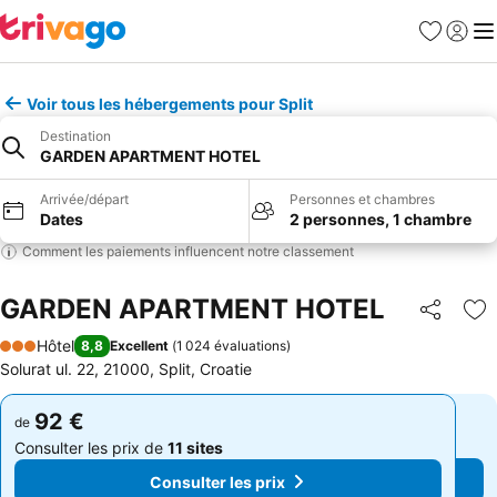
Favoris
Se con
Me
Voir tous les hébergements pour Split
Destination
GARDEN APARTMENT HOTEL
Arrivée/départ
Personnes et chambres
Dates
2 personnes, 1 chambre
Comment les paiements influencent notre classement
GARDEN APARTMENT HOTEL
Partager
Aj
Hôtel
8,8
Excellent
(
1 024 évaluations
)
3 Étoiles
Solurat ul. 22, 21000, Split, Croatie
92 €
92 €
de
de
Consulter les prix de
11 sites
Consulter les prix de
11 sites
Consulter les prix
Consulter les prix