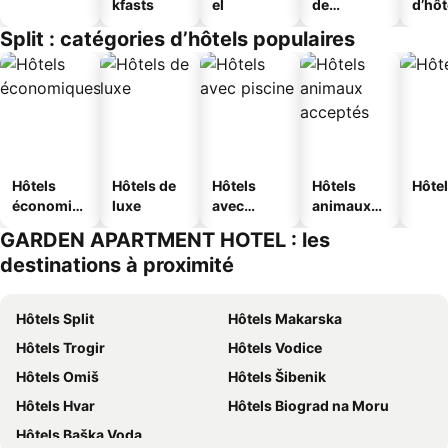
kfasts
el
de
d’hô
jeunesse
Split : catégories d’hôtels populaires
Hôtels
Hôtels de
Hôtels
Hôtels
Hôtel
économiq
luxe
avec
animaux
ues
piscine
acceptés
GARDEN APARTMENT HOTEL : les
destinations à proximité
Hôtels Split
Hôtels Makarska
Hôtels Trogir
Hôtels Vodice
Hôtels Omiš
Hôtels Šibenik
Hôtels Hvar
Hôtels Biograd na Moru
Hôtels Baška Voda