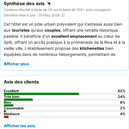
Synthèse des avis
Contenu résumé à l’aide de l’IA sur la base de 100+ avis voyageurs ·
Dernière mise à jour : 29 May 2026
Cet hôtel est un pôle urbain polyvalent qui s'adresse aussi bien
aux
touristes
qu'aux
couples
, offrant une retraite historique
paisible. Il bénéficie d'un
excellent emplacement
au cœur de
Split, offrant un accès pratique à la promenade de la Riva et à la
vieille ville. L'établissement propose des
kitchenettes
bien
équipées dans de nombreux hébergements, permettant de
préparer facilement les repas en chambre. Les clients
Afficher plus
apprécient constamment le
service exceptionnel
du personnel
amical et serviable, et l'agréable jardin extérieur offre une
ambiance plaisante pour les repas. Pour ceux qui recherchent
Avis des clients
une expérience plus calme, il est recommandé de choisir une
chambre donnant sur le jardin.
Excellent
62
%
Très bien
24
%
Bien
8
%
Convenable
2
%
Médiocre
4
%
Afficher les avis