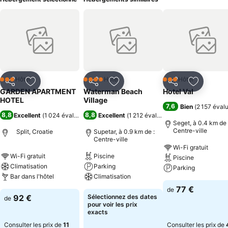
Hôtel
Hôtel
Hôtel
3 Étoiles
4 Étoiles
3 Étoiles
Partager
Ajouter à mes favoris
Partager
Ajouter à mes favoris
Partager
Ajouter à
GARDEN APARTMENT
Waterman Beach
Hotel Val
HOTEL
Village
7,6
Bien
(
2 157 éval
8,8
8,8
Excellent
(
1 024 évaluations
)
Excellent
(
1 212 évaluations
)
Seget, à 0.4 km de 
Centre-ville
Split, Croatie
Supetar, à 0.9 km de :
Centre-ville
Wi-Fi gratuit
Wi-Fi gratuit
Piscine
Piscine
Climatisation
Parking
Parking
Bar dans l'hôtel
Climatisation
77 €
de
92 €
Sélectionnez des dates
de
pour voir les prix
exacts
Consulter les prix de
11
Consulter les prix de