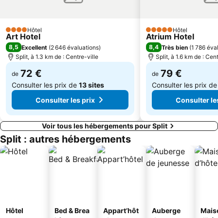
Hôtel
Hôtel
4 Étoiles
5 Étoiles
Art Hotel
Atrium Hotel
8,5
8,4
Excellent
(
2 646 évaluations
)
Très bien
(
1 786 éva
Split, à 1.3 km de : Centre-ville
Split, à 1.6 km de : Cen
72 €
79 €
de
de
Consulter les prix de
13 sites
Consulter les prix d
Consulter les prix
Consulter le
Voir tous les hébergements pour Split
Split : autres hébergements
Hôtel
Bed & Brea
Appart’hôt
Auberge
Mais