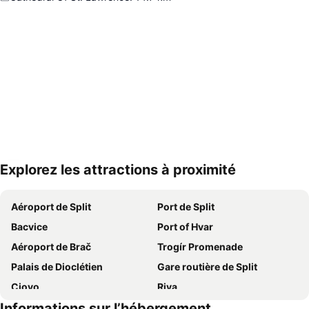
Explorez les attractions à proximité
Agrandir la carte
Aéroport de Split
Port de Split
Bacvice
Port of Hvar
Aéroport de Brač
Trogír Promenade
Palais de Dioclétien
Gare routière de Split
Ciovo
Riva
Informations sur l’hébergement
Gare ferroviaire de Split
Stobrec