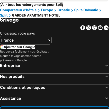
Voir tous les hébergements pour Split
Comparateur d'hôtels
Europe
Croatie
Split-Dalmatie
Split
GARDEN APARTMENT HOTEL
Facebook
Twitter
Insta
Yo
Choisissez votre pays
Ajouter sur Google
Retrouvez facilement nos résultats :
ajoutez trivago comme source
préférée sur Google.
Entreprise
Nos produits
Conditions et politiques
Assistance