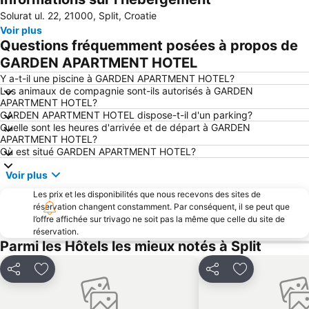
Solurat ul. 22, 21000, Split, Croatie
La Corne Dorée
Ville Romane de Trogir
Voir plus
Mimice
Croatia Boat Show
Questions fréquemment posées à propos de
Pakleni Otoci
Muzej Grada Splita
GARDEN APARTMENT HOTEL
Punta
Pokonji Dol
Y a-t-il une piscine à GARDEN APARTMENT HOTEL?
Les animaux de compagnie sont-ils autorisés à GARDEN
Stari Grad Plain
Grada Trogira
APARTMENT HOTEL?
GARDEN APARTMENT HOTEL dispose-t-il d'un parking?
Duga Uvala
Katedrala Svetog Stjepana
Quelle sont les heures d'arrivée et de départ à GARDEN
APARTMENT HOTEL?
Où est situé GARDEN APARTMENT HOTEL?
Voir plus
Les prix et les disponibilités que nous recevons des sites de
réservation changent constamment. Par conséquent, il se peut que
l’offre affichée sur trivago ne soit pas la même que celle du site de
réservation.
Parmi les Hôtels les mieux notés à Split
Partager
Ajouter à mes favoris
Partager
Ajouter à mes