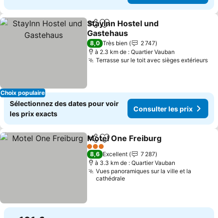
StayInn Hostel und
Partager
Ajouter à mes favoris
Gastehaus
8,0
Très bien
2 747
à 2.3 km de : Quartier Vauban
Terrasse sur le toit avec sièges extérieurs
Choix populaire
Sélectionnez des dates pour voir
Consulter les prix
les prix exacts
Motel One Freiburg
Partager
Ajouter à mes favoris
3 Étoiles
8,6
Excellent
7 287
à 3.3 km de : Quartier Vauban
Vues panoramiques sur la ville et la
cathédrale