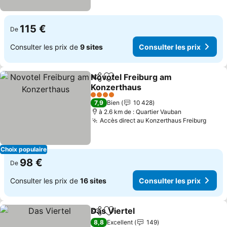
115 €
De
Consulter les prix de
9 sites
Consulter les prix
Novotel Freiburg am
Partager
Ajouter à mes favoris
Konzerthaus
4 Étoiles
7,9
Bien
10 428
à 2.6 km de : Quartier Vauban
Accès direct au Konzerthaus Freiburg
Choix populaire
98 €
De
Consulter les prix de
16 sites
Consulter les prix
Das Viertel
Partager
Ajouter à mes favoris
8,8
Excellent
149