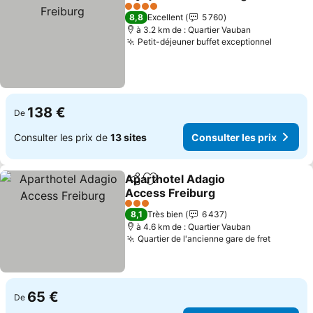
Partager
Ajouter à mes favoris
4 Étoiles
8,8
Excellent
5 760
à 3.2 km de : Quartier Vauban
Petit-déjeuner buffet exceptionnel
138 €
De
Consulter les prix de
13 sites
Consulter les prix
Aparthotel Adagio
Partager
Ajouter à mes favoris
Access Freiburg
3 Étoiles
8,1
Très bien
6 437
à 4.6 km de : Quartier Vauban
Quartier de l'ancienne gare de fret
65 €
De