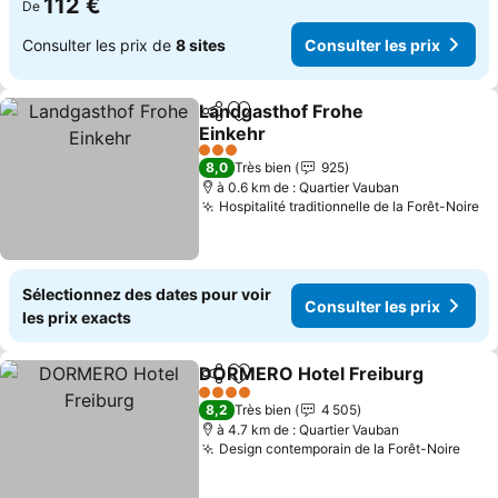
112 €
De
Consulter les prix de
8 sites
Consulter les prix
Landgasthof Frohe
Partager
Ajouter à mes favoris
Einkehr
3 Étoiles
8,0
Très bien
925
à 0.6 km de : Quartier Vauban
Hospitalité traditionnelle de la Forêt-Noire
Sélectionnez des dates pour voir
Consulter les prix
les prix exacts
DORMERO Hotel Freiburg
Partager
Ajouter à mes favoris
4 Étoiles
8,2
Très bien
4 505
à 4.7 km de : Quartier Vauban
Design contemporain de la Forêt-Noire