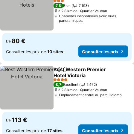
Hotels
3 Étoiles
7,8
Bien
7 193
à 2.8 km de : Quartier Vauban
Chambres insonorisées avec vues
panoramiques
80 €
De
Consulter les prix de
10 sites
Consulter les prix
Best Western Premier
Partager
Ajouter à mes favoris
Hotel Victoria
4 Étoiles
8,7
Excellent
5 472
à 2.8 km de : Quartier Vauban
Emplacement central au parc Colombi
113 €
De
Consulter les prix de
17 sites
Consulter les prix