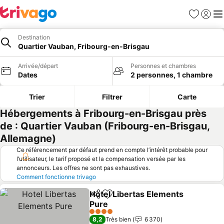
Favoris
Se con
Me
Destination
Quartier Vauban, Fribourg-en-Brisgau
Arrivée/départ
Personnes et chambres
Dates
2 personnes, 1 chambre
Trier
Filtrer
Carte
Hébergements à Fribourg-en-Brisgau près
de : Quartier Vauban (Fribourg-en-Brisgau,
Allemagne)
Ce référencement par défaut prend en compte l’intérêt probable pour
l’utilisateur, le tarif proposé et la compensation versée par les
annonceurs. Les offres ne sont pas exhaustives.
Comment fonctionne trivago
Hotel Libertas Elements
Partager
Ajouter à mes favoris
Pure
4 Étoiles
8,2
Très bien
6 370