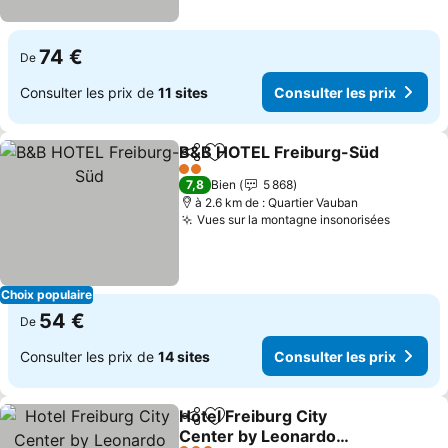
74 €
De
Consulter les prix de
11 sites
Consulter les prix
B&B HOTEL Freiburg-Süd
Partager
Ajouter à mes favoris
2 Étoiles
7,8
Bien
5 868
à 2.6 km de : Quartier Vauban
Vues sur la montagne insonorisées
Choix populaire
54 €
De
Consulter les prix de
14 sites
Consulter les prix
Hotel Freiburg City
Partager
Ajouter à mes favoris
Center by Leonardo