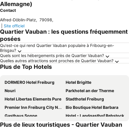
Allemagne)
Contact
Alfred-Döblin-Platz
,
79098
,
|
Site officiel
Quartier Vauban : les questions fréquemment
posées
Qu'est-ce qui rend Quartier Vauban populaire à Fribourg-en-
Brisgau?
Quels sont les hébergements près de Quartier Vauban?
Quelles autres attractions sont proches de Quartier Vauban?
Plus de Top Hotels
DORMERO Hotel Freiburg
Hotel Brigitte
Nouri
Parkhotel an der Therme
Hotel Libertas Elements Pure
Stadthotel Freiburg
Premier Inn Freiburg City Nord hotel
Bio Boutique Hotel Barbara
Gasthaus Sonne
Hotel - Landgasthof Rebstock
Plus de lieux touristiques - Quartier Vauban
Hotel am Rathaus
Premier Inn Freiburg City Süd