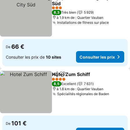
Partager
Ajouter à mes favoris
Süd
3 Étoiles
8,3
Très bien
5 929
à 1.9 km de : Quartier Vauban
Installations de fitness sur place
66 €
De
Consulter les prix de
10 sites
Consulter les prix
Hotel Zum Schiff
Partager
Ajouter à mes favoris
4 Étoiles
8,5
Excellent
7 631
à 1.8 km de : Quartier Vauban
Spécialités régionales de Baden
101 €
De