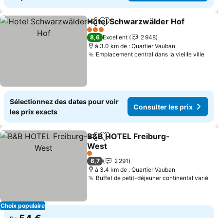
Hotel Schwarzwälder Hof
Partager
Ajouter à mes favoris
3 Étoiles
8,6
Excellent
2 948
à 3.0 km de : Quartier Vauban
Emplacement central dans la vieille ville
Sélectionnez des dates pour voir
Consulter les prix
les prix exacts
B&B HOTEL Freiburg-
Partager
Ajouter à mes favoris
West
1 Étoiles
6,7
2 291
à 3.4 km de : Quartier Vauban
Buffet de petit-déjeuner continental varié
Choix populaire