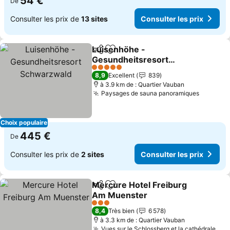
54 €
De
Consulter les prix de
13 sites
Consulter les prix
Luisenhöhe -
Partager
Ajouter à mes favoris
Gesundheitsresort
Schwarzwald
5 Étoiles
8,9
Excellent
839
à 3.9 km de : Quartier Vauban
Paysages de sauna panoramiques
Choix populaire
445 €
De
Consulter les prix de
2 sites
Consulter les prix
Mercure Hotel Freiburg
Partager
Ajouter à mes favoris
Am Muenster
3 Étoiles
8,4
Très bien
6 578
à 3.3 km de : Quartier Vauban
Vues sur le Schlossberg et la cathédrale