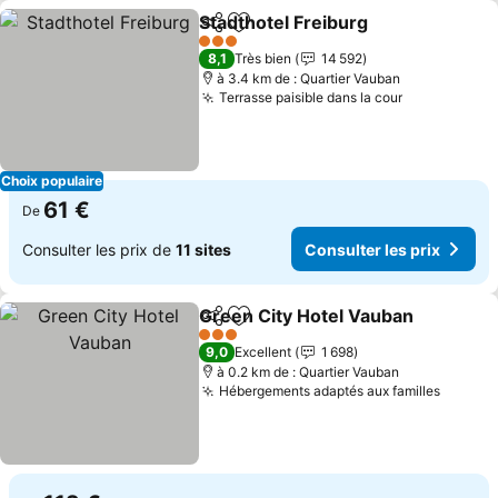
Stadthotel Freiburg
Partager
Ajouter à mes favoris
3 Étoiles
8,1
Très bien
14 592
à 3.4 km de : Quartier Vauban
Terrasse paisible dans la cour
Choix populaire
61 €
De
Consulter les prix de
11 sites
Consulter les prix
Green City Hotel Vauban
Partager
Ajouter à mes favoris
3 Étoiles
9,0
Excellent
1 698
à 0.2 km de : Quartier Vauban
Hébergements adaptés aux familles