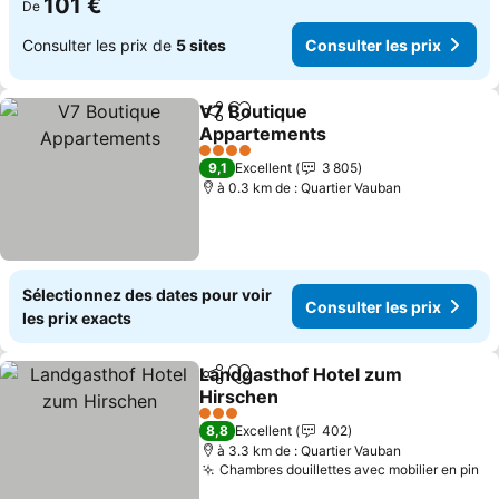
101 €
De
Consulter les prix de
5 sites
Consulter les prix
V7 Boutique
Partager
Ajouter à mes favoris
Appartements
4 Étoiles
9,1
Excellent
3 805
à 0.3 km de : Quartier Vauban
Sélectionnez des dates pour voir
Consulter les prix
les prix exacts
Landgasthof Hotel zum
Partager
Ajouter à mes favoris
Hirschen
3 Étoiles
8,8
Excellent
402
à 3.3 km de : Quartier Vauban
Chambres douillettes avec mobilier en pin