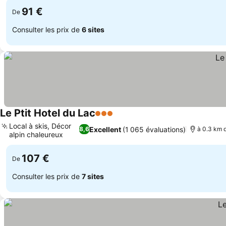
91 €
De
Consulter les prix de
6 sites
Le Ptit Hotel du Lac
3 Étoiles
Consulter les prix
Local à skis, Décor
Excellent
(1 065 évaluations)
8,6
à 0.3 km 
alpin chaleureux
Consulter les prix
107 €
De
Consulter les prix de
7 sites