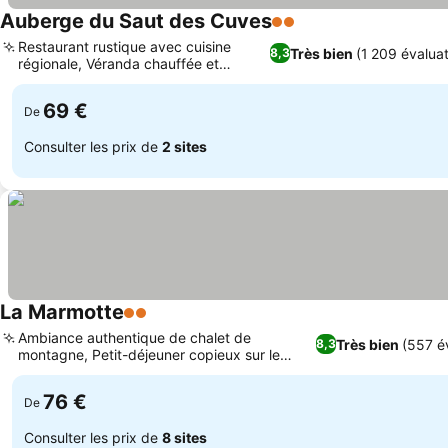
Auberge du Saut des Cuves
2 Étoiles
Consulter les prix
Restaurant rustique avec cuisine
Très bien
(1 209 évaluat
8,3
régionale, Véranda chauffée et
Consulter les prix
terrasse d'été
69 €
De
Consulter les prix de
2 sites
La Marmotte
2 Étoiles
Consulter les prix
Ambiance authentique de chalet de
Très bien
(557 é
8,3
montagne, Petit-déjeuner copieux sur le
Consulter les prix
thème de la montagne
76 €
De
Consulter les prix de
8 sites