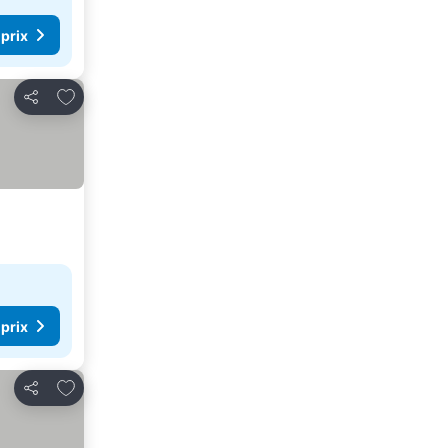
 prix
Ajouter à mes favoris
Partager
 prix
Ajouter à mes favoris
Partager