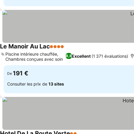
Le Manoir Au Lac
4 Étoiles
Consulter les prix
Piscine intérieure chauffée,
Excellent
(1 371 évaluations)
8,8
Chambres conçues avec soin
Consulter les prix
191 €
De
Consulter les prix de
13 sites
Hotel De La Route Verte