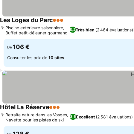
Les Loges du Parc
3 Étoiles
Consulter les prix
Piscine extérieure saisonnière,
Très bien
(2 464 évaluations)
8,2
Buffet petit-déjeuner gourmand
Consulter les prix
106 €
De
Consulter les prix de
10 sites
Hôtel La Réserve
3 Étoiles
Consulter les prix
Retraite nature dans les Vosges,
Excellent
(2 581 évaluations)
8,5
Navette pour les pistes de ski
Consulter les prix