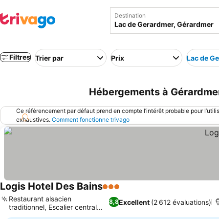
Destination
Filtres
Trier par
Prix
Lac de G
Hébergements à Gérardmer 
Ce référencement par défaut prend en compte l’intérêt probable pour l’utili
exhaustives.
Comment fonctionne trivago
Logis Hotel Des Bains
3 Étoiles
Consulter les prix
Restaurant alsacien
Excellent
(2 612 évaluations)
8,8
traditionnel, Escalier central
Consulter les prix
historique