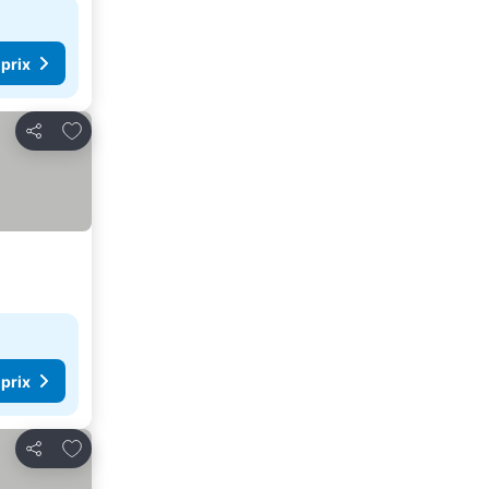
 prix
Ajouter à mes favoris
Partager
 prix
Ajouter à mes favoris
Partager