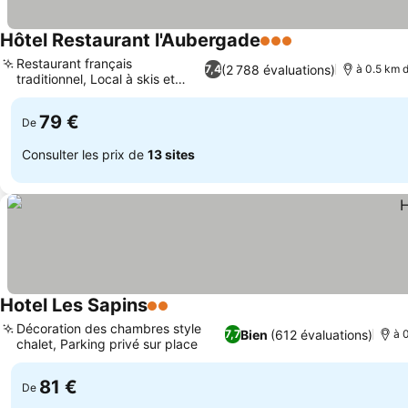
Hôtel Restaurant l'Aubergade
3 Étoiles
Consulter les pr
Restaurant français
(2 788 évaluations)
7,4
à 0.5 km 
traditionnel, Local à skis et
Consulter les prix
vélos
79 €
De
Consulter les prix de
13 sites
Hotel Les Sapins
2 Étoiles
Consulter les prix
Décoration des chambres style
Bien
(612 évaluations)
7,7
à 
chalet, Parking privé sur place
Consulter les prix
81 €
De