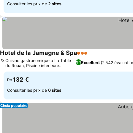
Consulter les prix de
2 sites
Hotel de la Jamagne & Spa
3 Étoiles
Consulter les prix
Cuisine gastronomique à La Table
Excellent
(2 542 évaluatio
9,1
du Rouan, Piscine intérieure
Consulter les prix
chauffée
132 €
De
Consulter les prix de
6 sites
Choix populaire