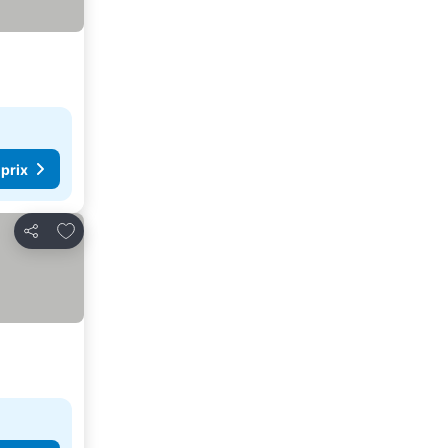
 prix
Ajouter à mes favoris
Partager