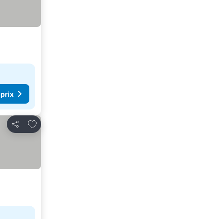
 prix
Ajouter à mes favoris
Partager