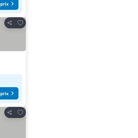
 prix
Ajouter à mes favoris
Partager
 prix
Ajouter à mes favoris
Partager