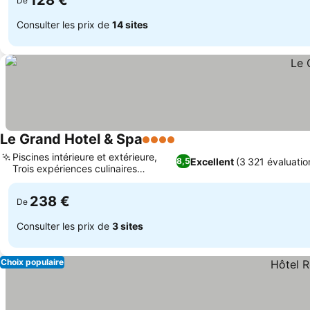
128 €
De
Consulter les prix de
14 sites
Le Grand Hotel & Spa
4 Étoiles
Consulter les prix
Piscines intérieure et extérieure,
Excellent
(3 321 évaluatio
8,5
Trois expériences culinaires
Consulter les prix
différentes
238 €
De
Consulter les prix de
3 sites
Choix populaire