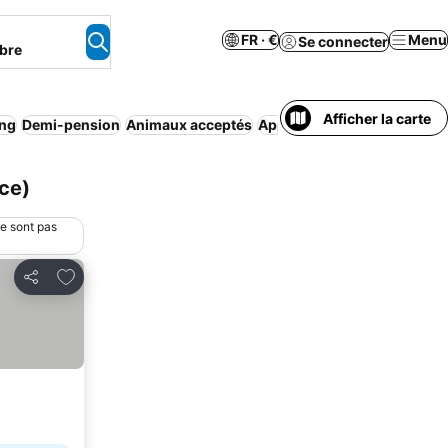
FR · €
Menu
Se connecter
bre
Afficher la carte
ing
Demi-pension
Animaux acceptés
Appart’hôtel
Spa
Climatisa
ce)
ne sont pas
Ajouter à mes favoris
Partager