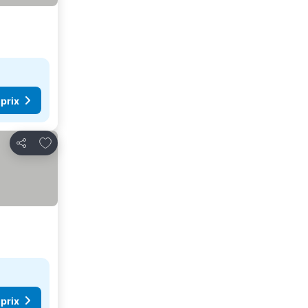
 prix
Ajouter à mes favoris
Partager
 prix