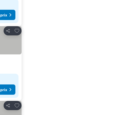
 prix
Ajouter à mes favoris
Partager
 prix
Ajouter à mes favoris
Partager