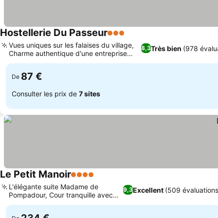
Hostellerie Du Passeur
3 Étoiles
Vues uniques sur les falaises du village,
Très bien
(978 évalu
8,3
Charme authentique d'une entreprise
familiale
87 €
De
Consulter les prix de
7 sites
Le Petit Manoir
4 Étoiles
L'élégante suite Madame de
Excellent
(509 évaluations
9,3
Pompadour, Cour tranquille avec
piscine