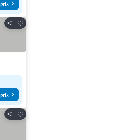
 prix
Ajouter à mes favoris
Partager
 prix
Ajouter à mes favoris
Partager