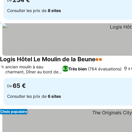
234 €
De
Consulter les prix de
8 sites
Logis Hôtel Le Moulin de la Beune
2 Étoiles
ancien moulin à eau
Très bien
(764 évaluations)
8,3
à 
charmant, Dîner au bord de
l'eau
65 €
De
Consulter les prix de
6 sites
Choix populaire