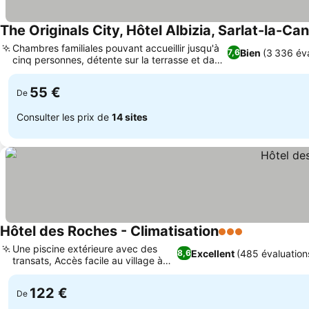
The Originals City, Hôtel Albizia, Sarlat-la-Ca
Chambres familiales pouvant accueillir jusqu'à
Bien
(3 336 éva
7,6
cinq personnes, détente sur la terrasse et dans
le jardin
55 €
De
Consulter les prix de
14 sites
Hôtel des Roches - Climatisation
3 Étoiles
Une piscine extérieure avec des
Excellent
(485 évaluation
8,6
transats, Accès facile au village à
pied
122 €
De