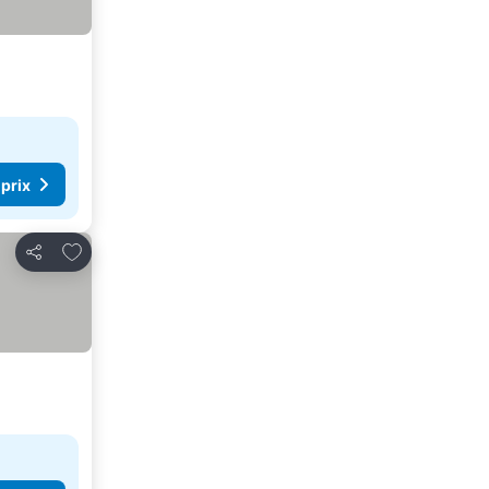
 prix
Ajouter à mes favoris
Partager