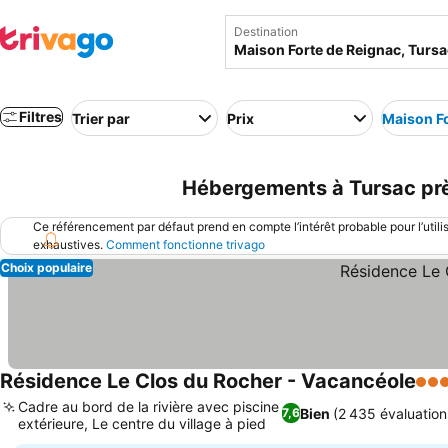
Destination
Filtres
Trier par
Prix
Maison Fo
Hébergements à Tursac près
Ce référencement par défaut prend en compte l’intérêt probable pour l’utili
exhaustives.
Comment fonctionne trivago
Choix populaire
Résidence Le Clos du Rocher - Vacancéole
3 Ét
Cadre au bord de la rivière avec piscine
Bien
(2 435 évaluation
7,6
extérieure, Le centre du village à pied