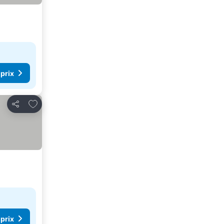
 prix
Ajouter à mes favoris
Partager
 prix