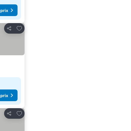
 prix
Ajouter à mes favoris
Partager
 prix
Ajouter à mes favoris
Partager