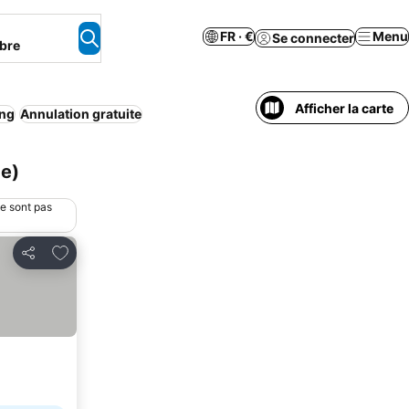
FR · €
Menu
Se connecter
bre
Afficher la carte
ing
Annulation gratuite
ce)
ne sont pas
Ajouter à mes favoris
Partager