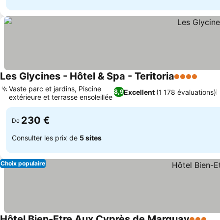
Les Glycines - Hôtel & Spa - Teritoria
4 Étoiles
Vaste parc et jardins, Piscine
Excellent
(1 178 évaluations)
8,9
extérieure et terrasse ensoleillée
230 €
De
Consulter les prix de
5 sites
Choix populaire
Hôtel Bien-Etre Aux Cyprès de Marquay