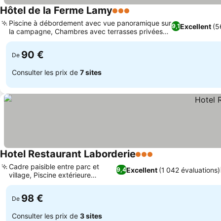
Hôtel de la Ferme Lamy
3 Étoiles
Piscine à débordement avec vue panoramique sur
Excellent
(5
9,1
la campagne, Chambres avec terrasses privées
ou bains à remous
90 €
De
Consulter les prix de
7 sites
Hotel Restaurant Laborderie
3 Étoiles
Cadre paisible entre parc et
Excellent
(1 042 évaluations)
9,4
village, Piscine extérieure
chauffée
98 €
De
Consulter les prix de
3 sites